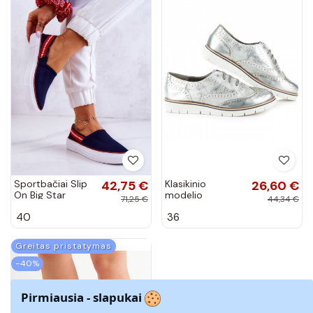
Sportbačiai Slip
42,75 €
Klasikinio
26,60 €
On Big Star
modelio
71,25 €
44,34 €
JJ276009
laisvalaikio batai
40
36
mėlynos-
Kylie
raudonos
spalvos
Greitas pristatymas
−40%
Pirmiausia - slapukai