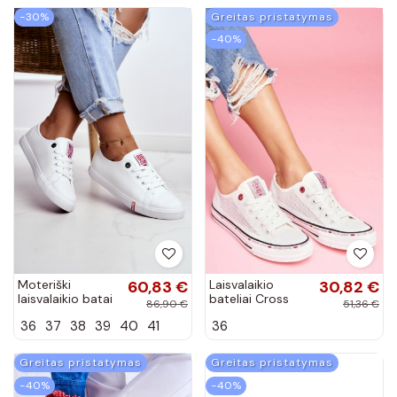
−30%
Greitas pristatymas
−40%
Moteriški
60,83 €
Laisvalaikio
30,82 €
laisvalaikio batai
bateliai Cross
86,90 €
51,36 €
Big Star
Jeans baltos
36
37
38
39
40
41
36
GG274005
spalvos
Baltos-raudonos
spalvos
Greitas pristatymas
Greitas pristatymas
−40%
−40%