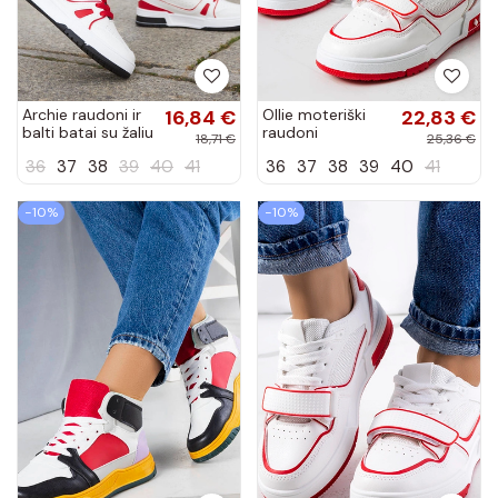
Archie raudoni ir
16,84 €
Ollie moteriški
22,83 €
balti batai su žaliu
raudoni
18,71 €
25,36 €
liežuviu
sportbačiai
36
37
38
39
40
41
36
37
38
39
40
41
−10%
−10%