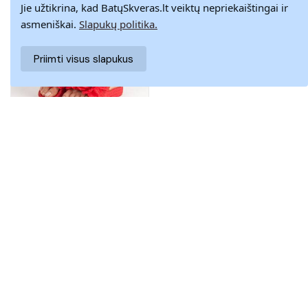
Jie užtikrina, kad BatųSkveras.lt veiktų nepriekaištingai ir
asmeniškai.
Slapukų politika.
Priimti visus slapukus
Raudonos spalvos
17,48 €
Šlepetės su
29,14 €
gėlėmis
36
BAT_CK88R
Rodoma 1 - 53 iš 53 prekių
Raudoni batai (kedai)