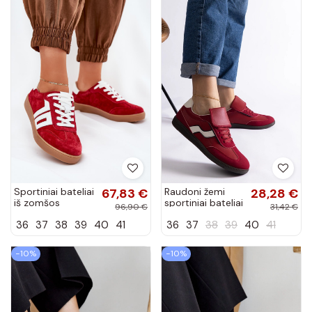
Sportiniai bateliai
67,83 €
Raudoni žemi
28,28 €
iš zomšos
sportiniai bateliai
96,90 €
31,42 €
Vinceza 79517
su raišteliais
36
37
38
39
40
41
36
37
38
39
40
41
raudonos spalvos
Edelmira
−10%
−10%