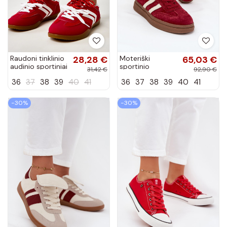
Raudoni tinklinio
28,28 €
Moteriški
65,03 €
audinio sportiniai
sportinio
31,42 €
92,90 €
bateliai teniso
modelio
36
37
38
39
40
41
36
37
38
39
40
41
stiliaus su baltu
zomšiniai batai
intarpu Malkan
su platforma,
bordo spalvos,
−30%
−30%
Sylviona