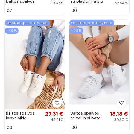
baltos spalvos
su platforma Big
39,67 €
52,54 €
Shelovet
Star baltos
37
36
spalvos
Greitas pristatymas
Greitas pristatymas
−40%
−40%
Baltos spalvos
27,31 €
Baltos spalvos
18,18 €
laisvalaikio -
tekstiliniai batai
45,51 €
30,30 €
sportiniai batai Big
Shelovet
36
36
Star