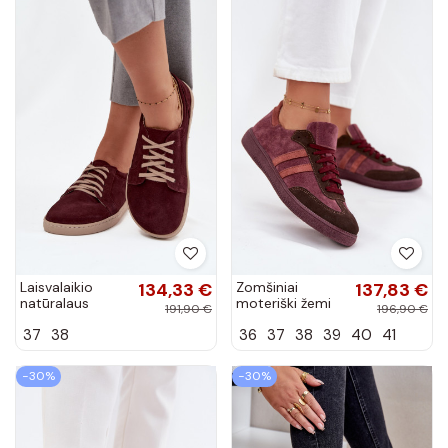
Laisvalaikio
134,33 €
Zomšiniai
137,83 €
natūralaus
moteriški žemi
191,90 €
196,90 €
zomšo batai
sportbačiai
37
38
36
37
38
39
40
41
"Barefoot" tipo
Zazoo N1068
Zazoo 314
bordo spalvos
bordo spalvos
−30%
−30%