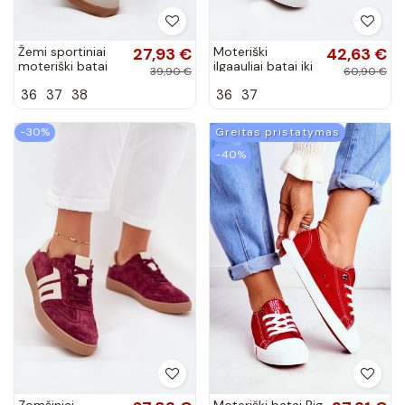
Žemi sportiniai
27,93 €
Moteriški
42,63 €
moteriški batai
ilgaauliai batai iki
39,90 €
60,90 €
bordo spalvos
kelių, su
36
37
38
36
37
Ardira
kulniukais, iš
dirbtinės odos,
bordo spalvos...
−30%
Greitas pristatymas
−40%
Zomšiniai
Moteriški batai Big