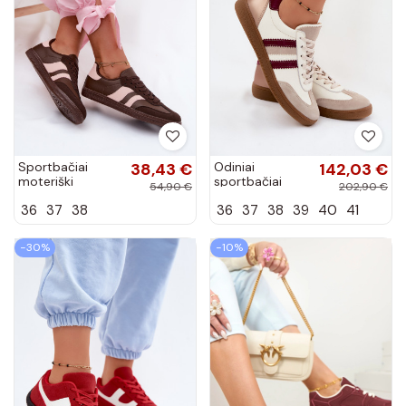
Sportbačiai
38,43 €
Odiniai
142,03 €
moteriški
sportbačiai
54,90 €
202,90 €
šokolado spalvos
Zazoo N1234S2
36
37
38
36
37
38
39
40
41
Lurea
baltos-bordo
spalvos
−30%
−10%