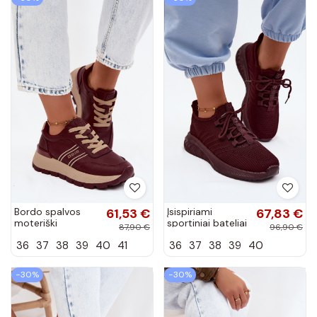
Bordo spalvos
61,53 €
Įsispiriami
67,83 €
moteriški
sportiniai bateliai
87,90 €
96,90 €
sportbačiai su
moterims Big
36
37
38
39
40
41
36
37
38
39
40
platforma Big Star
Star UU274053
UU274041
bordo spalvos
−30%
−30%