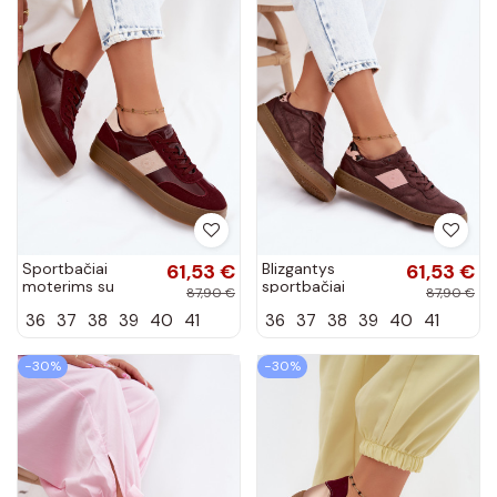
Sportbačiai
61,53 €
Blizgantys
61,53 €
moterims su
sportbačiai
87,90 €
87,90 €
platforma Big Star
moterims Big Star
36
37
38
39
40
41
36
37
38
39
40
41
UU274013 bordo
UU274016 bordo
spalvos
spalvos
−30%
−30%