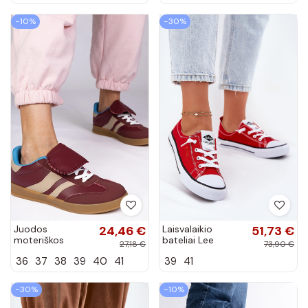
−10%
−30%
Juodos
24,46 €
Laisvalaikio
51,73 €
moteriškos
bateliai Lee
27,18 €
73,90 €
balerinos su
Cooper LCIN-25-
36
37
38
39
40
41
39
41
sagtele, „Mollis"
02-3298L
raudonos spalvos
−30%
−10%