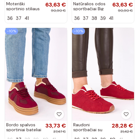
Moteriški
63,63 €
Natūralios odos
63,63 €
sportinio stiliaus
sportbačiai Big
90,90 €
90,90 €
batai Big Star
Star EE274311
36
37
41
36
37
38
39
41
TT274158
baltos-raudonos
raudonos spalvos
spalvos
−10%
−10%
Bordo spalvos
33,73 €
Raudoni
28,28 €
sportiniai bateliai
sportbačiai su
37,47 €
31,42 €
šildomi kailiu Kelsi
baltu akcentu