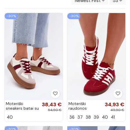
Newest First
53
−30%
−30%
Moteriški
38,43 €
Moteriški
34,93 €
sneakers batai su
raudonos
54,90 €
49,90 €
platforma bordo
spalvos
40
36
37
38
39
40
41
spalvos Dovina
sportbačiai su
juostelėmis
Chrissy
−30%
−30%