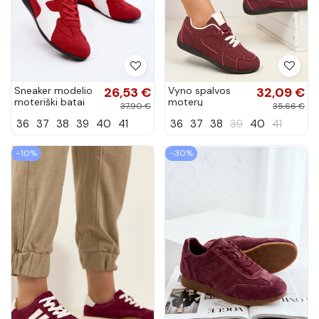
Sneaker modelio
26,53 €
Vyno spalvos
32,09 €
moteriški batai
moterų
37,90 €
35,66 €
raudonos spalvos
sportbačiai
36
37
38
39
40
41
36
37
38
39
40
41
Tai
krepšininkai
Amaryllis
−10%
−30%