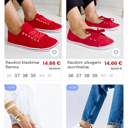
Raudoni klasikiniai
14,66 €
Raudoni užsegami
14,66 €
Ramira
sportbačiai,
16,29 €
16,29 €
sportbačiai
dirbtinė oda,
36
37
38
39
40
41
36
37
38
39
40
41
Knudsen
−10%
−10%