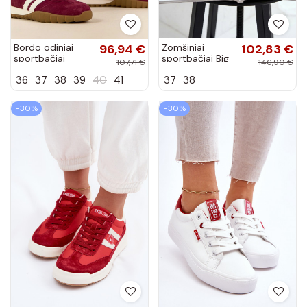
Bordo odiniai
96,94 €
Zomšiniai
102,83 €
sportbačiai
sportbačiai Big
107,71 €
146,90 €
Filippo
Star TT274227
36
37
38
39
40
41
37
38
bordo spalvos
−30%
−30%