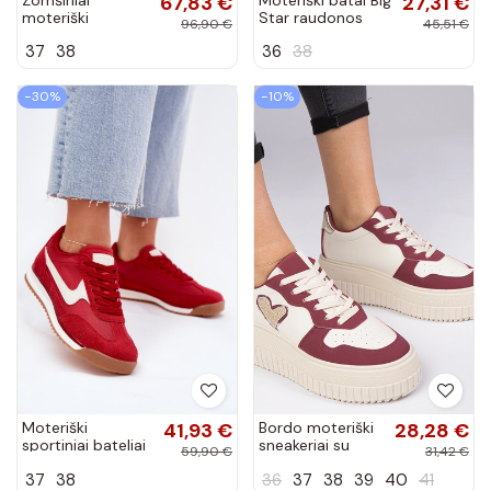
67,83 €
27,31 €
moteriški
Star raudonos
96,90 €
45,51 €
sportinio stiliaus
spalvos
37
38
36
38
bateliai „Vinceza
BAT_FF274089
79557" bordo
RED
spalvos
−30%
−10%
Moteriški
41,93 €
Bordo moteriški
28,28 €
sportiniai bateliai
sneakeriai su
59,90 €
31,42 €
raudonos spalvos
blizgučiu širdelės
37
38
36
37
38
39
40
41
Zerina
Laira