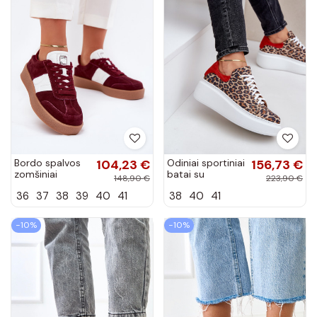
Bordo spalvos
104,23 €
Odiniai sportiniai
156,73 €
zomšiniai
batai su
148,90 €
223,90 €
moteriški
platforma ir
36
37
38
39
40
41
38
40
41
sportbačiai
leopardo kailio
Daniel Lopez
raštais Zazoo
Just Dare
3346...
−10%
−10%
SS2D4023