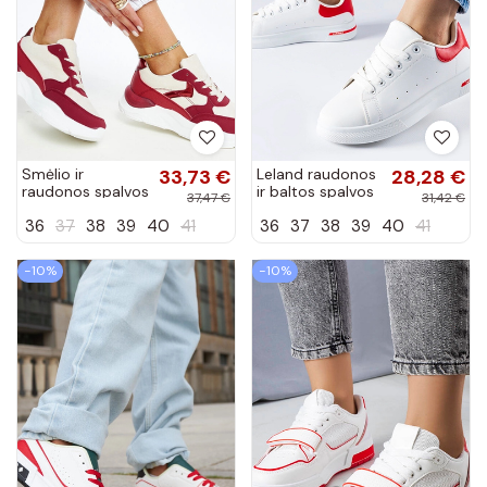
Smėlio ir
33,73 €
Leland raudonos
28,28 €
raudonos spalvos
ir baltos spalvos
37,47 €
31,42 €
Nereida
sportbačiai
36
37
38
39
40
41
36
37
38
39
40
41
platforminiai
sportbačiai
−10%
−10%