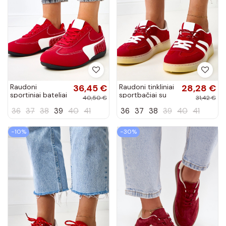
Raudoni
36,45 €
Raudoni tinkliniai
28,28 €
sportiniai bateliai
sportbačiai su
40,50 €
31,42 €
su baltu akcentu
baltu įdėklu
36
37
38
39
40
41
36
37
38
39
40
41
Manaar
Weka
−10%
−30%