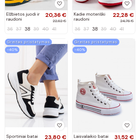
Elžbietos juodi ir
20,36 €
Kadie moteriški
22,28 €
raudoni
raudoni
22,62 €
24,76 €
aukštakulniai
sportbačiai
36
37
38
39
40
41
36
37
38
39
40
41
sportbačiai
Greitas pristatymas
Greitas pristatymas
−40%
−40%
Sportiniai batai
23,80 €
Laisvalaikio batai
31,52 €