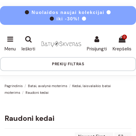
⚫
Nuolaidos naujai kolekcijai ⚫
⚫
iki -30%! ⚫
0
Menu
Ieškoti
Prisijungti
Krepšelis
PREKIŲ FILTRAS
Pagrindinis
Batai, avalynė moterims
Kedai, laisvalaikio batai
moterims
Raudoni kedai
Raudoni kedai