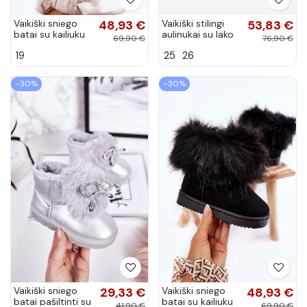
Vaikiški sniego
48,93 €
Vaikiški stilingi
53,83 €
batai su kailiuku
aulinukai su lako
69,90 €
76,90 €
rudos spalvos
efektu dekoruoti
19
25
26
Ariana
kalnų krištolais
juodos spalvos...
−30%
−30%
Vaikiški sniego
29,33 €
Vaikiški sniego
48,93 €
batai pašiltinti su
batai su kailiuku
41,90 €
69,90 €