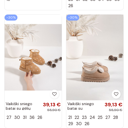
spalvos Dolida
kailiuku viduje,
26
dramblio...
−30%
−30%
Vaikiški sniego
39,13 €
Vaikiški sniego
39,13 €
batai su gėlių
batai su
55,90 €
55,90 €
motyvais, rudos
siuvinėjimu ir
27
30
31
36
26
21
22
23
24
25
27
28
spalvos, Gracina
kaspinu, smėlio
spalvos Daven
29
30
26