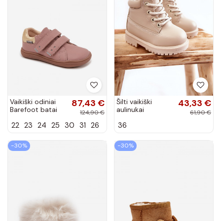
Vaikiški odiniai
87,43 €
Šilti vaikiški
43,33 €
Barefoot batai
aulinukai
124,90 €
61,90 €
Bartek 8600355
dramblio kaulo
22
23
24
25
30
31
26
36
rožinės spalvos
spalvos Dexter
−30%
−30%