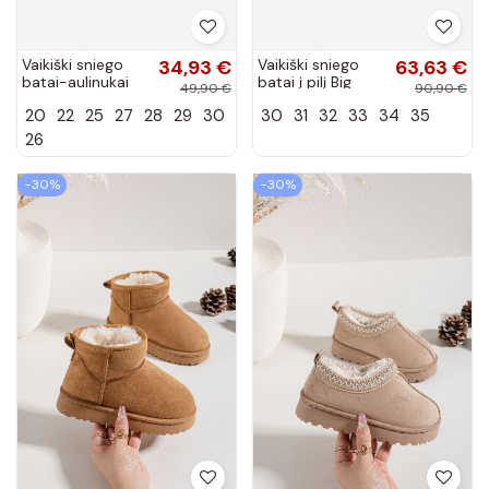
Vaikiški sniego
34,93 €
Vaikiški sniego
63,63 €
batai-aulinukai
batai į pilį Big
49,90 €
90,90 €
su platforma,
Star SS374031
20
22
25
27
28
29
30
30
31
32
33
34
35
pašiltinti kailiuku
pilkai juodos
viduje, smėlio...
spalvos
26
−30%
−30%