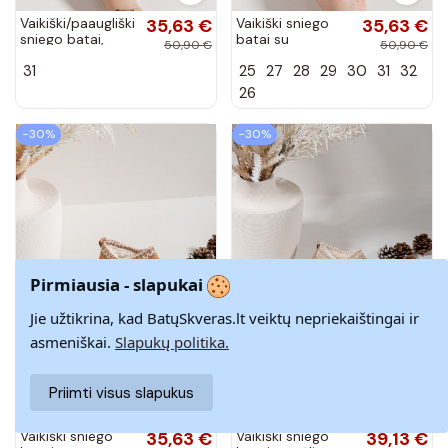
Vaikiški/paaugliški
35,63 €
Vaikiški sniego
35,63 €
sniego batai,
batai su
50,90 €
50,90 €
pašiltinti kailiuku
siuvinėjimu Prina,
31
25
27
28
29
30
31
32
viduje, Mireya,
smėlio spalvos
rudos spalvos
26
−30%
−30%
Pirmiausia - slapukai
Jie užtikrina, kad BatųSkveras.lt veiktų nepriekaištingai ir
asmeniškai.
Slapukų politika.
Priimti visus slapukus
Vaikiški sniego
35,63 €
Vaikiški sniego
39,13 €