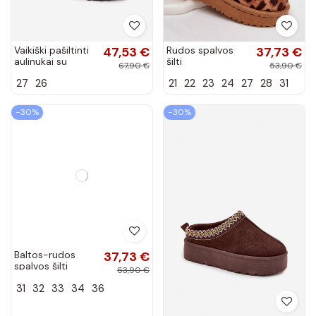
Vaikiški pašiltinti
47,53 €
Rudos spalvos
37,73 €
aulinukai su
šilti
67,90 €
53,90 €
kailiuku viduje ir
vaikiški/jaunimo
27
26
21
22
23
24
27
28
31
LOVE
sniego batai su
ornamentais,
kailiuku viduje ir
juodos spalvos,...
leopardo kailio...
−30%
−30%
Baltos-rudos
37,73 €
spalvos šilti
53,90 €
vaikiški/jaunimo
31
32
33
34
36
sniego batai su
kailiuku viduje
Mireya