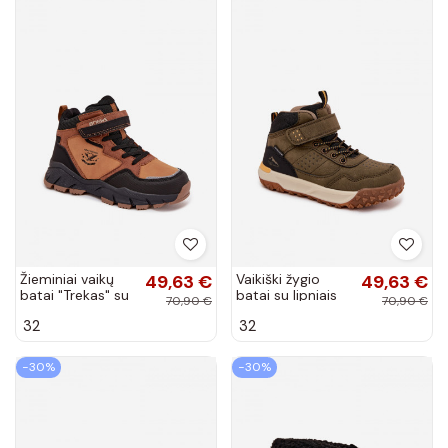
Žieminiai vaikų
49,63 €
Vaikiški žygio
49,63 €
batai "Trekas" su
batai su lipniais
70,90 €
70,90 €
lipukais, pašiltinti,
užsegimais chaki
32
32
rudi, Miravie
spalvos "Pavisse"
−30%
−30%