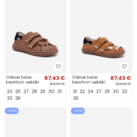
Odiniai batai
87,43 €
Odiniai batai
87,43 €
barefoot vaikiški
barefoot vaikiški
124,90 €
124,90 €
su meškiuku
su Lisa tema
23
25
27
28
29
30
31
21
22
24
27
29
30
32
Bartek 8600654
Bartek 8600563
smėlio spalvos
rudos spalvos
32
26
26
−30%
−30%