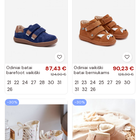
Odiniai batai
87,43 €
Odiniai vaikiški
90,23 €
barefoot vaikiški
batai berniukams
124,90 €
128,90 €
su atšvaitais
su Lisa tema
21
22
24
27
28
30
31
21
23
24
25
27
29
30
Bartek 8600366
Bartek 8632063
tamsiai mėlynos
rudos spalvos
26
31
32
26
spalvos
−30%
−30%