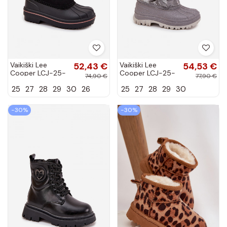
Vaikiški Lee
52,43 €
Vaikiški Lee
54,53 €
Cooper LCJ-25-
Cooper LCJ-25-
74,90 €
77,90 €
10-3774 mėlynos
10-3788 pilkos
25
27
28
29
30
26
25
27
28
29
30
spalvos sniego
spalvos sniego
batai su lipniais
batai su kailiuku ir
užsegimais
lipniais...
−30%
−30%