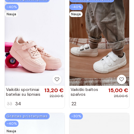
−40%
−40%
Nauja
Nauja
Vaikiški sportiniai
13,20 €
Vaikiški baltos
15,00 €
bateliai su lipniais
spalvos
22,00 €
25,00 €
užsegimais
laisvalaikio batai
33
34
22
rožinės spalvos
BIG STAR su
Elike
lipniais
užsegimais
Greitas pristatymas
−30%
−40%
Nauja