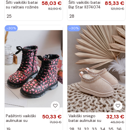
Šilti vaikiški batai
58,03 €
Šilti vaikiški batai
85,33 €
su raštais rožinės
Big Star II374074
82,90 €
121,90 €
spalvos Dexi
juodos spalvos
25
28
−30%
−30%
Pašiltinti vaikiški
50,33 €
Vaikiški sniego
32,13 €
aulinukai su
batai aulinukai su
71,90 €
45,90 €
užtrauktukais
platforma,
19
28
31
32
33
34
35
36
juodos ir rožinės
pašiltinti su