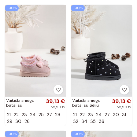
−30%
−30%
Vaikiški sniego
39,13 €
Vaikiški sniego
39,13 €
batai su
batai su gėlių
55,90 €
55,90 €
siuvinėjimu ir
motyvais, juodos
21
22
23
24
25
27
28
21
22
23
24
27
30
31
kaspinu, rožinės
spalvos Gracina
spalvos Daven
29
30
26
32
34
35
36
−30%
−30%