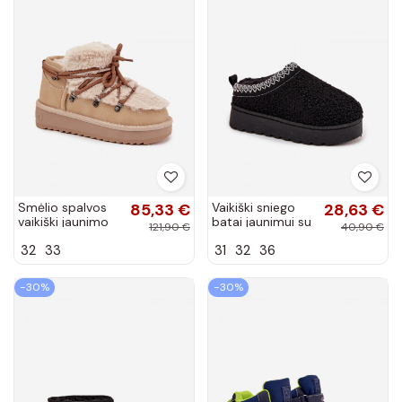
Smėlio spalvos
85,33 €
Vaikiški sniego
28,63 €
vaikiški jaunimo
batai jaunimui su
121,90 €
40,90 €
sniego batai su
kailiuku tipo
32
33
31
32
36
kailiuku D.Franklin
Baranek juodos
DFSH370011
spalvos Selathiel
−30%
−30%