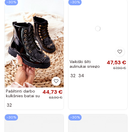
−30%
−30%
Vaikiški šilti
47,53 €
aulinukai sniego
67,90 €
batai su dirželiais
32
34
smėlio spalvos
Asija
Pašiltinti darbo
44,73 €
kulkšnies batai su
63,90 €
užtrauktukais
32
juodos spalvos
Mousie
−30%
−30%