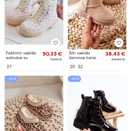
Pašiltinti vaikiški
50,33 €
Šilti vaikiški
38,43 €
aulinukai su
žieminiai batai
71,90 €
54,90 €
užtrauktukais
smėlio spalvos
27
29
32
smėlio spalvos
Gooby
Dolida
−30%
−30%