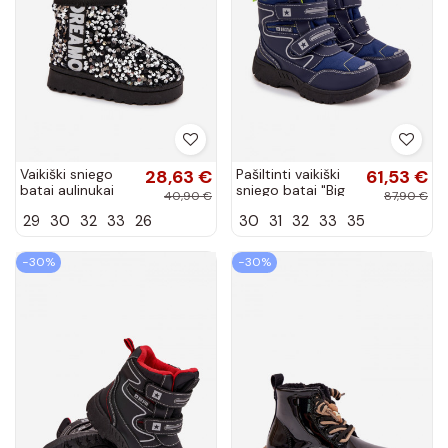
Vaikiški sniego
28,63 €
Pašiltinti vaikiški
61,53 €
batai aulinukai
sniego batai "Big
40,90 €
87,90 €
pašiltinti su
Star" OO374048
29
30
32
33
26
30
31
32
33
35
blizgančiais
tamsiai mėlynos
žvyneliais juodos
spalvos
ir sidabro...
−30%
−30%