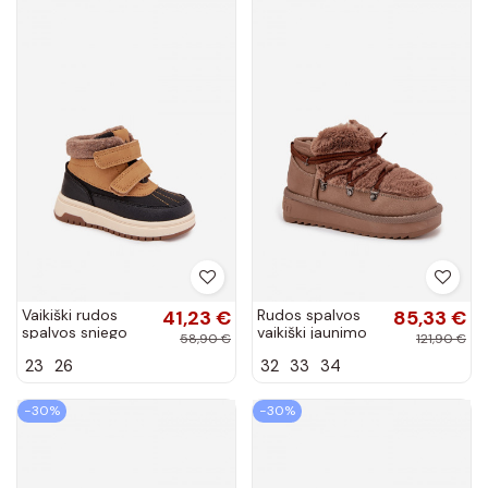
Vaikiški rudos
41,23 €
Rudos spalvos
85,33 €
spalvos sniego
vaikiški jaunimo
58,90 €
121,90 €
batai su lipniais
sniego batai su
23
26
32
33
34
užsegimais
kailiuku D.Franklin
Darlene
DFSH370011
−30%
−30%