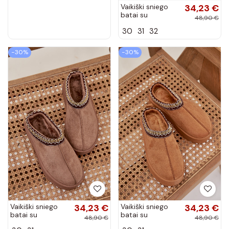
Vaikiški sniego
34,23 €
batai su
48,90 €
platforma ir
30
31
32
siuvinėjimu
šokoladinės
spalvos Jolisse
−30%
−30%
Vaikiški sniego
34,23 €
Vaikiški sniego
34,23 €
batai su
batai su
48,90 €
48,90 €
platforma ir
platforma ir