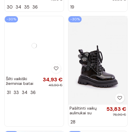
kailiuku viduje
juodos spalvos
30
34
35
36
19
sidabro spalvos
Ariana
Aurora
−30%
−30%
Šilti vaikiški
34,93 €
žieminiai batai
49,90 €
chaki spalvos
31
33
34
36
Gooby
Pašiltinti vaikų
53,83 €
aulinukai su
76,90 €
meškiuku ir lako
28
efektu juodos
spalvos Relobia