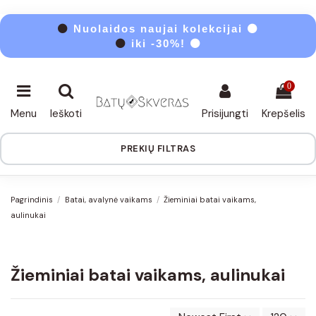
⚫
Nuolaidos naujai kolekcijai ⚫
⚫
iki -30%! ⚫
0
Menu
Ieškoti
Prisijungti
Krepšelis
PREKIŲ FILTRAS
Pagrindinis
Batai, avalynė vaikams
Žieminiai batai vaikams,
aulinukai
Žieminiai batai vaikams, aulinukai