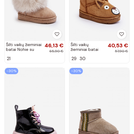
Šilti vaikų žieminiai
46,13 €
Šilti vaikų
40,53 €
batai Nohie su
žieminiai batai
65,90 €
57,90 €
kailiuku smėlio
Vavena rudos
21
29
30
spalvos
spalvos
−30%
−30%