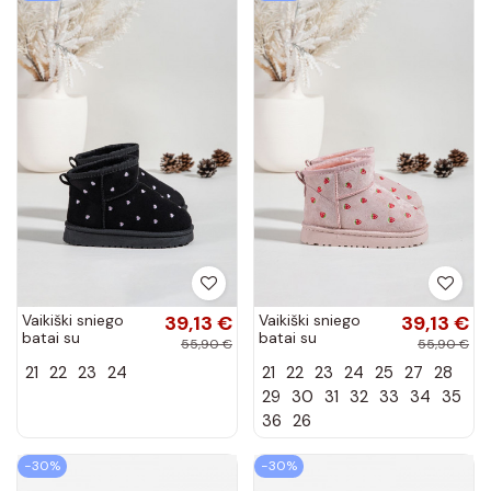
Vaikiški sniego
39,13 €
Vaikiški sniego
39,13 €
batai su
batai su
55,90 €
55,90 €
širdelėmis, juodos
drugeliais, rožinės
21
22
23
24
21
22
23
24
25
27
28
spalvos Gracina
spalvos Gracina
29
30
31
32
33
34
35
36
26
−30%
−30%