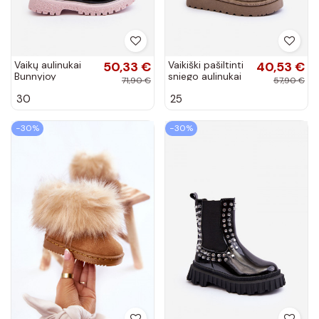
Vaikų aulinukai
50,33 €
Vaikiški pašiltinti
40,53 €
Bunnyjoy
sniego aulinukai
71,90 €
57,90 €
pašiltinti su lako
žalios spalvos
30
25
efektu ir
Leonora
ornamentais
juodos ir rožinės...
−30%
−30%