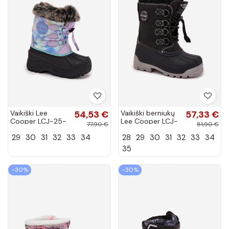
Vaikiški Lee
54,53 €
Vaikiški berniukų
57,33 €
Cooper LCJ-25-
Lee Cooper LCJ-
77,90 €
81,90 €
10-3778
25-44-3943K
29
30
31
32
33
34
28
29
30
31
32
33
34
violetinės spalvos
juodos spalvos
sniego batai su
sniego batai
35
kailiuku ir...
−30%
−30%