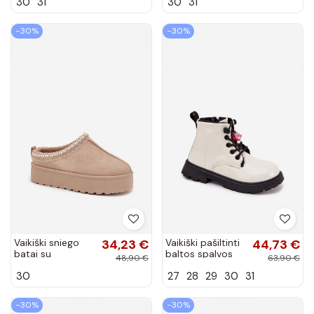
30
31
30
31
siuvinėjimu chaki
siuvinėjimu rudos
spalvos Jolisse
spalvos Jolisse
−30%
−30%
Vaikiški sniego
34,23 €
Vaikiški pašiltinti
44,73 €
batai su
baltos spalvos
48,90 €
63,90 €
platforma ir
aulinukai su lako
30
27
28
29
30
31
siuvinėjimu
efektu ir
smėlio spalvos
meškiukais
Jolisse
Jovellea
−30%
−30%