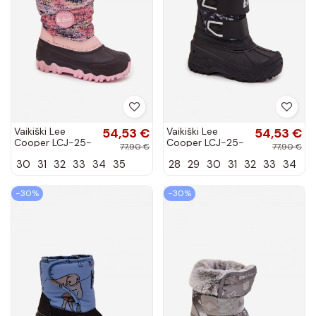
Vaikiški Lee
54,53 €
Vaikiški Lee
54,53 €
Cooper LCJ-25-
Cooper LCJ-25-
77,90 €
77,90 €
10-3770 rožinės
10-3781 juodos
30
31
32
33
34
35
28
29
30
31
32
33
34
spalvos sniego
spalvos sniego
batai su aulu
batai
−30%
−30%