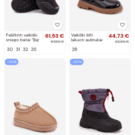
Pašiltinti vaikiški
61,53 €
Vaikiški šilti
44,73 €
sniego batai "Big
lakuoti aulinukai
87,90 €
63,90 €
Star" OO374049
su puošyba
30
31
32
35
28
juodos spalvos
"Meškiukai"
juodos spalvos
Jovellea
−30%
−30%