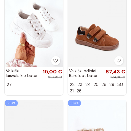
Vaikiški
15,00 €
Vaikiški odiniai
87,43 €
laisvalaikio batai
Barefoot batai
25,00 €
124,90 €
su platforma
Bartek 8600363
27
22
23
24
25
28
29
30
baltos spalvos
rudos spalvos
Travel Time
31
26
−30%
−30%