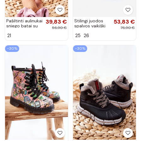
Pašiltinti aulinukai
39,83 €
Stilingi juodos
53,83 €
sniego batai su
spalvos vaikiški
56,90 €
76,90 €
kailiuku pilkos
aulinukai Adelie,
21
25
26
spalvos Bessie
dekoruoti kalnų
krištolais
−30%
−30%