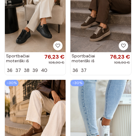
Sportbačiai
76,23 €
Sportbačiai
76,23 €
moteriški iš
moteriški iš
108,90 €
108,90 €
dirbtinės odos su
dirbtinės zomšos
36
37
38
39
40
36
37
platforma juodos
su platforma
spalvos Corisa
šokolado spalvos
Corisa
−30%
−30%