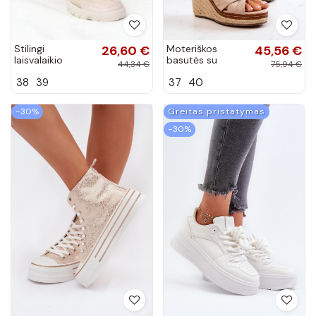
Stilingi
26,60 €
Moteriškos
45,56 €
laisvalaikio
basutės su
44,34 €
75,94 €
bateliai smėlio
platforma Big
38
39
37
40
spalvos Born This
Star smėlio
Way
spalvos
−30%
Greitas pristatymas
−30%