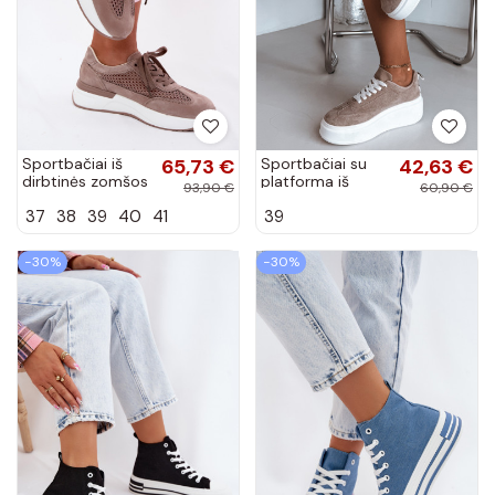
Sportbačiai iš
65,73 €
Sportbačiai su
42,63 €
dirbtinės zomšos
platforma iš
93,90 €
60,90 €
ant platformos
dirbtinės zomšos
37
38
39
40
41
39
smėlio spalvos
smėlio spalvos
Norisa
Averin
−30%
−30%