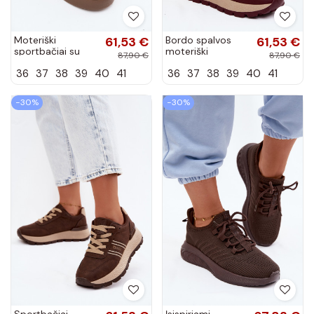
Moteriški
61,53 €
Bordo spalvos
61,53 €
sportbačiai su
moteriški
87,90 €
87,90 €
platforma ir
sportbačiai su
36
37
38
39
40
41
36
37
38
39
40
41
puošniais
platforma Big Star
raišteliais Big Star
UU274041
UU274004
−30%
−30%
Sportbačiai
Įsispiriami