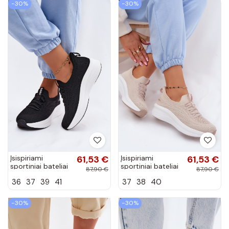
−30%
−30%
Įsispiriami
61,53 €
Įsispiriami
61,53 €
sportiniai bateliai
sportiniai bateliai
87,90 €
87,90 €
Kobbo 102425
Kobbo 102425
36
37
39
41
37
38
40
juodos spalvos
smėlio spalvos
−30%
−30%