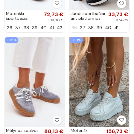
Moteriški
72,73 €
Juodi sportbačiai
33,73 €
sportbačiai
ant platformos
103,90 €
37,47 €
LOTTO INANY
Eleanor
36
37
38
39
40
41
42
36
37
38
39
40
41
2401530 smėlio
spalvos
−30%
−30%
Mėlynos spalvos
88,13 €
Moteriški
156,73 €