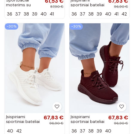
61,53 €
67,83 €
moterims su
sportiniai bateliai
87,90 €
96,90 €
platforma Big Star
moterims Big
36
37
38
39
40
41
36
37
38
39
40
41
42
UU274040
Star UU274055
šokolado spalvos
šokolado spalvos
−30%
−30%
Įsispiriami
67,83 €
Įsispiriami
67,83 €
sportiniai bateliai
sportiniai bateliai
96,90 €
96,90 €
moterims Big
moterims Big
40
42
36
37
38
39
40
Star UU274056
Star UU274053