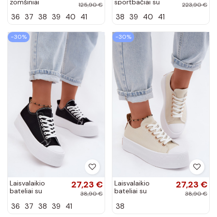
zomšiniai
sportbačiai su
125,90 €
223,90 €
sportbačiai su
platforma
36
37
38
39
40
41
38
39
40
41
platforma Tai
baltos spalvos
turirisae
Zazoo N1000S3
−30%
−30%
Laisvalaikio
27,23 €
Laisvalaikio
27,23 €
bateliai su
bateliai su
38,90 €
38,90 €
platforma juodos
platforma smėlio
36
37
38
39
41
38
spalvos Amalfi
spalvos Amalfi