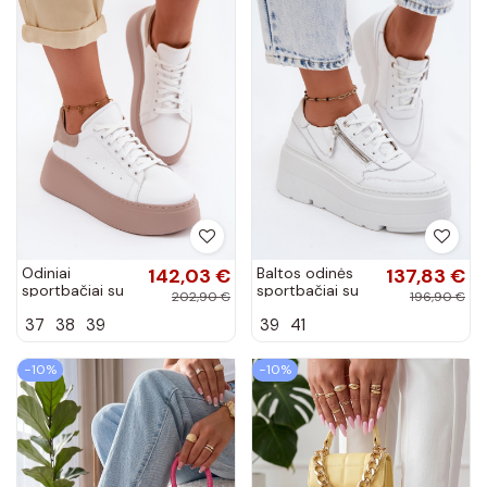
Odiniai
142,03 €
Baltos odinės
137,83 €
sportbačiai su
sportbačiai su
202,90 €
196,90 €
platforma
platforma
37
38
39
39
41
Zazoo N408S2
Zazoo N1084
baltos spalvos
−10%
−10%