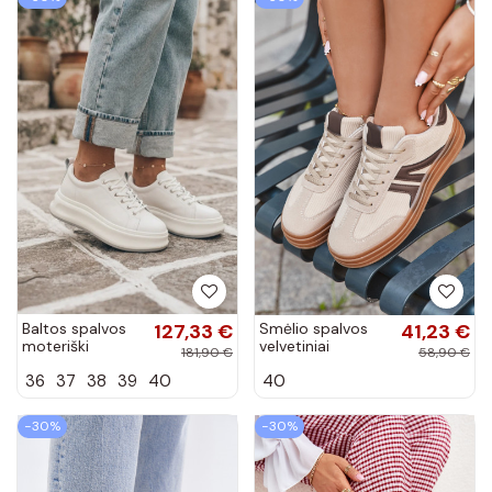
Baltos spalvos
127,33 €
Smėlio spalvos
41,23 €
moteriški
velvetiniai
181,90 €
58,90 €
sportbačiai su
sportbačiai su
36
37
38
39
40
40
platforma GOE
platforma
SS2N4021
Corynelle
−30%
−30%