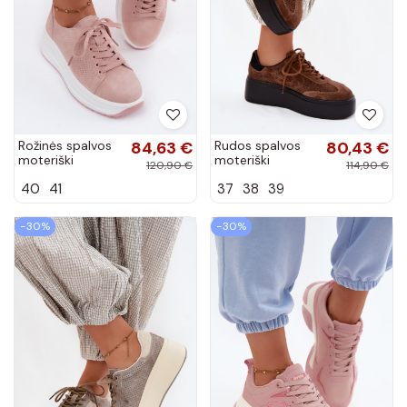
Rožinės spalvos
84,63 €
Rudos spalvos
80,43 €
moteriški
moteriški
120,90 €
114,90 €
sportbačiai iš
sportbačiai su
40
41
37
38
39
dirbtinės zomšos
platforma ir
su platforma
perforacija
Inaya
Umbry
−30%
−30%