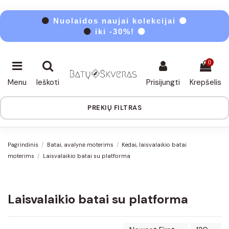
⚫
Nuolaidos naujai kolekcijai ⚫
⚫
iki -30%! ⚫
0
Menu
Ieškoti
Prisijungti
Krepšelis
PREKIŲ FILTRAS
Pagrindinis
Batai, avalynė moterims
Kedai, laisvalaikio batai
moterims
Laisvalaikio batai su platforma
Laisvalaikio batai su platforma