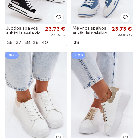
Juodos spalvos
23,73 €
Mėlynos spalvos
23,73 €
aukšti laisvalaikio
aukšti laisvalaikio
33,90 €
33,90 €
bateliai su
bateliai su
36
37
38
39
40
38
platforma Liline
platforma Liline
−30%
−30%