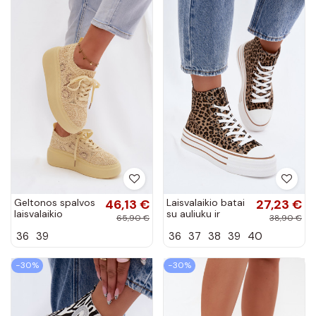
Geltonos spalvos
46,13 €
Laisvalaikio batai
27,23 €
laisvalaikio
su auliuku ir
65,90 €
38,90 €
bateliai su
leopardo kailio
36
39
36
37
38
39
40
platforma ir
raštais Inildrose
nėrinių motyvais
Evalora
−30%
−30%