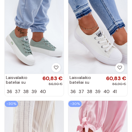
Laisvalaikio
60,83 €
Laisvalaikio
60,83 €
bateliai su
bateliai su
86,90 €
86,90 €
platforma LEE
platforma baltos
36
37
38
39
40
36
37
38
39
40
41
ISLA C INOMEN
spalvos
LOIN
50261002.98K
−30%
−30%
mėtinės spalvos