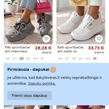
Pilki sportbačiai
28,28 €
Balti sportbačiai
33,73 €
ant masyvaus
ant pado su
31,42 €
37,47 €
pado Eris
paslėptu kulnu
36
37
38
39
40
41
36
37
38
39
40
41
Ava
Pirmiausia - slapukai
−10%
−10%
Jie užtikrina, kad BatųSkveras.lt veiktų nepriekaištingai ir
asmeniškai.
Slapukų politika.
Priimti visus slapukus