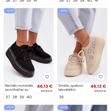
36
37
38
39
41
36
37
38
39
40
41
pado LCIN-24-
spalvos, Evalora
31-2178
−30%
−30%
Nertiški moteriški
46,13 €
Smėlio spalvos
46,13 €
sportbačiai su
laisvalaikio
65,90 €
65,90 €
platforma, juodos
bateliai su
37
38
39
40
39
spalvos, Evalora
platforma ir
nėrinių motyvais
Evalora
−30%
−30%