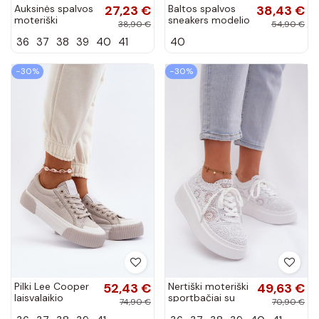
Auksinės spalvos
27,23 €
Baltos spalvos
38,43 €
moteriški
sneakers modelio
38,90 €
54,90 €
laisvalaikio batai
batai su
36
37
38
39
40
41
40
su auliuku ant
platforma iš
platformos
dirbtinės odos
INildrose
Vhisper
−30%
−30%
Pilki Lee Cooper
52,43 €
Nertiški moteriški
49,63 €
laisvalaikio
sportbačiai su
74,90 €
70,90 €
bateliai ant storo
platforma, baltos