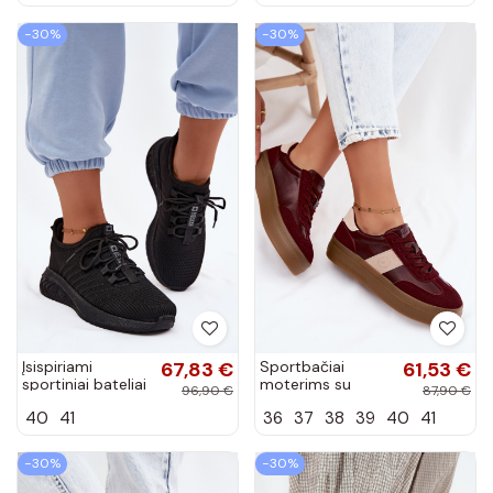
baltos spalvos
bordo spalvos
−30%
−30%
Įsispiriami
67,83 €
Sportbačiai
61,53 €
sportiniai bateliai
moterims su
96,90 €
87,90 €
moterims Big
platforma Big Star
40
41
36
37
38
39
40
41
Star UU274057
UU274013 bordo
juodos spalvos
spalvos
−30%
−30%