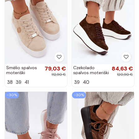
Smėlio spalvos
79,03 €
Czekolado
84,63 €
moteriški
spalvos moteriški
112,90 €
120,90 €
sportbačiai iš
sportbačiai iš
38
39
41
39
40
dirbtinės zomšos
dirbtinės zomšos
su platforma
su platforma
Dainty
Inaya
−30%
−30%