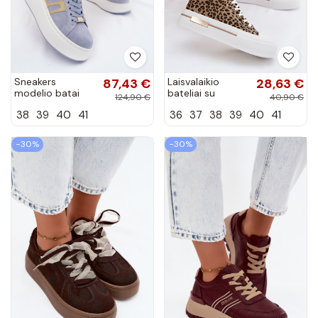
Sneakers
87,43 €
Laisvalaikio
28,63 €
modelio batai
bateliai su
124,90 €
40,90 €
Moteriškas su
platforma ir
38
39
40
41
36
37
38
39
40
41
platforma
leopardo kailio
natūralios
raštais Meloria
zomšosoĮa
−30%
−30%
mėlynos spalvos
Salima