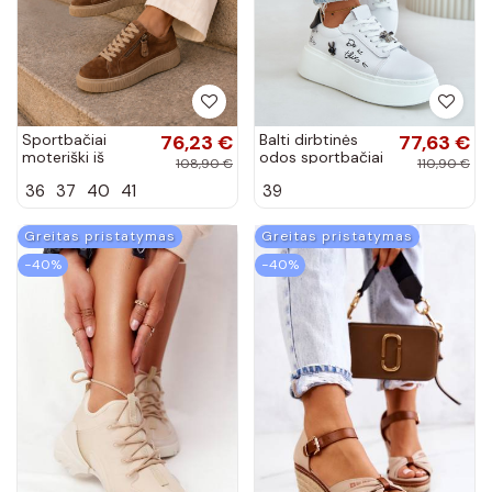
Sportbačiai
76,23 €
Balti dirbtinės
77,63 €
moteriški iš
odos sportbačiai
108,90 €
110,90 €
dirbtinės zomšos
su platforma ir
36
37
40
41
39
su platforma
prisegamais
rudos spalvos
ženkliukais
Corisa
Vinceza 89102
Greitas pristatymas
Greitas pristatymas
−40%
−40%