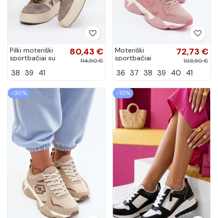
Pilki moteriški
80,43 €
Moteriški
72,73 €
sportbačiai su
sportbačiai
114,90 €
103,90 €
platforma ir
LOTTO INANY
38
39
41
36
37
38
39
40
41
perforacija
2401530 rožinės
Umbry
spalvos
−30%
−10%