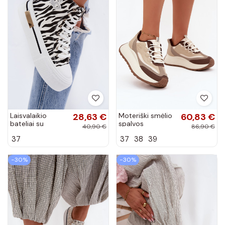
Laisvalaikio
28,63 €
Moteriški smėlio
60,83 €
bateliai su
spalvos
40,90 €
86,90 €
platforma Zebra
sportbačiai su
37
37
38
39
Meloria
platforma Big
Star SS274002
HI-POLY SYSTEM
−30%
−30%