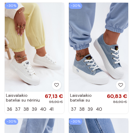
−30%
−30%
Laisvalaikio
67,13 €
Laisvalaikio
60,83 €
bateliai su nėrinių
bateliai su
95,90 €
86,90 €
motyvais ir
platforma LEE
36
37
38
39
40
41
37
38
39
40
platforma LEE
ISLA C INOMEN
ISLA LACE INOMEN
LOIN
LOIN...
50261002.21H
−30%
−30%
džinso
medžiagos