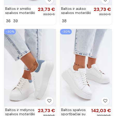
Baltos ir smėlio
23,73 €
Baltos ir aukso
23,73 €
spalvos moteriški
spalvos moteriški
33,90 €
33,90 €
sportbačiai su
sportbačiai su
36
39
38
platforma iš
platforma ir
dirbtinės odos
blizgesiu iš
Calinae
dirbtinės...
−30%
−30%
Baltos ir mėlynos
23,73 €
Baltos spalvos
142,03 €
spalvos moteriški
sportbačiai su
33,90 €
202,90 €