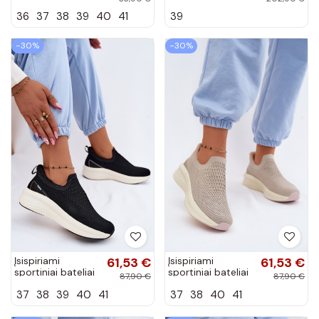
sportbačiai su
platforma
36
37
38
39
40
41
39
platforma iš
Zazoo N408S2
dirbtinės odos
Calinae
−30%
−30%
Įsispiriami
61,53 €
Įsispiriami
61,53 €
sportiniai bateliai
sportiniai bateliai
87,90 €
87,90 €
Kobbo 102424
Kobbo 102424
37
38
39
40
41
37
38
40
41
juodos spalvos
smėlio spalvos