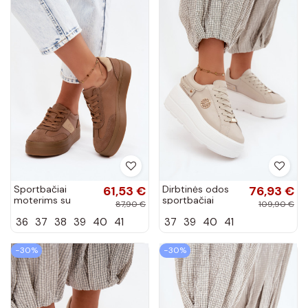
Sportbačiai
61,53 €
Dirbtinės odos
76,93 €
moterims su
sportbačiai
87,90 €
109,90 €
platforma Big Star
moterims su
36
37
38
39
40
41
37
39
40
41
UU274015 rudos
platforma D&A
spalvos
LR61-7095 smėlio
spalvos
−30%
−30%