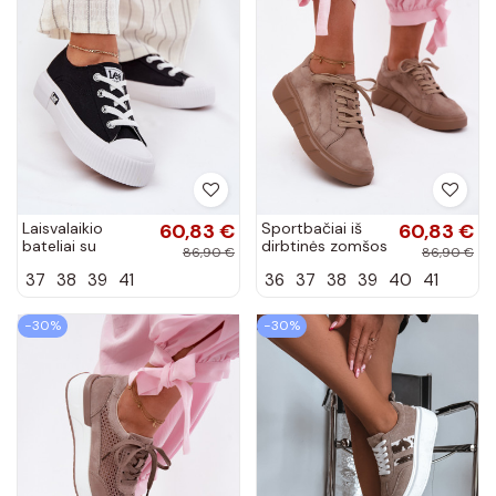
Laisvalaikio
60,83 €
Sportbačiai iš
60,83 €
bateliai su
dirbtinės zomšos
86,90 €
86,90 €
platforma juodos
moteriški ant
37
38
39
41
36
37
38
39
40
41
spalvos
platformos
smėlio spalvos
Danida
−30%
−30%