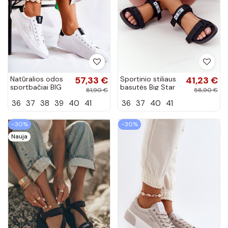
Natūralios odos
57,33 €
Sportinio stiliaus
41,23 €
sportbačiai BIG
basutės Big Star
81,90 €
58,90 €
STAR HH274071
HH274A024
36
37
38
39
40
41
36
37
40
41
Baltos-juodos
juodos spalvos
spalvos
−30%
−30%
Nauja