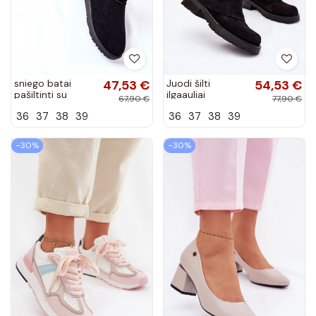
sniego batai
47,53 €
Juodi šilti
54,53 €
pašiltinti su
ilgaauliai
67,90 €
77,90 €
kailiuku viduje
įsispiriamo
36
37
38
39
36
37
38
39
juodos spalvos
modelio batai su
Vicandi
riesta viršutine
dalimi Ilvessa
−30%
−30%