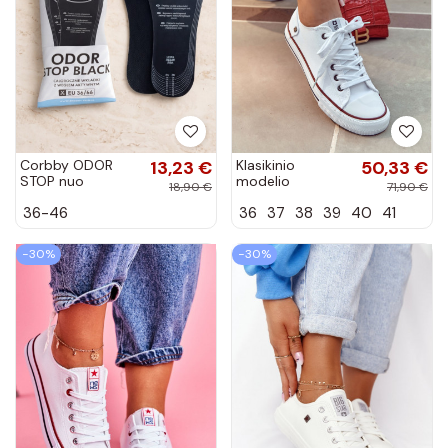
Corbby ODOR
13,23 €
Klasikinio
50,33 €
STOP nuo
modelio
18,90 €
71,90 €
prakaitavimo
lygiapadžiai
36-46
36
37
38
39
40
41
apsaugantys
sportbačiai Big
vidpadžiai su
Star DD274336
aktyviąja anglimi
baltos spalvos
−30%
−30%