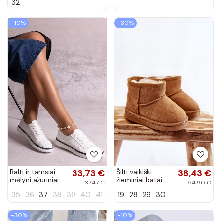
32
juodos spalvos
Vilari
−10%
−30%
Balti ir tamsiai
33,73 €
Šilti vaikiški
38,43 €
mėlyni ažūriniai
žieminiai batai
37,47 €
54,90 €
sportbačiai
rudos spalvos
35
36
37
38
39
40
41
19
28
29
30
Biserka
Gooby
−30%
−10%