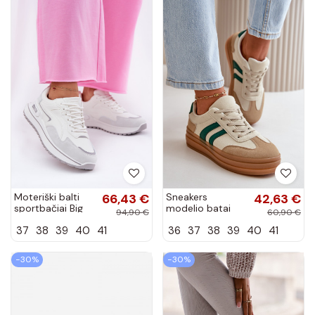
Moteriški balti
66,43 €
Sneakers
42,63 €
sportbačiai Big
modelio batai
94,90 €
60,90 €
Star RR274A213,
Moteriškas su
37
38
39
40
41
36
37
38
39
40
41
Hi-Poly sistema
platforma smėlio
spalvos-žalios
spalvos Nesonice
−30%
−30%