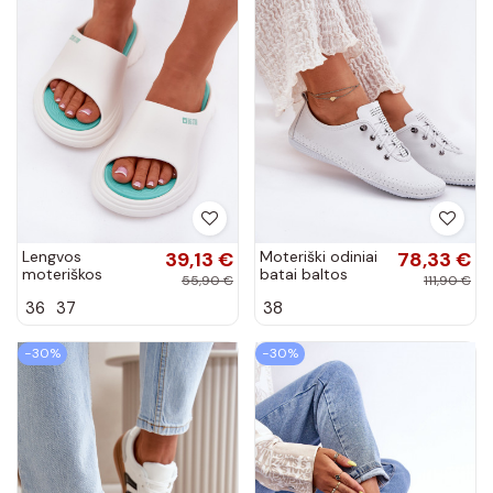
Lengvos
39,13 €
Moteriški odiniai
78,33 €
moteriškos
batai baltos
55,90 €
111,90 €
šlepetės Big Star
spalvos Artiker
36
37
38
RR274A586 baltos
54C0838
spalvos
−30%
−30%