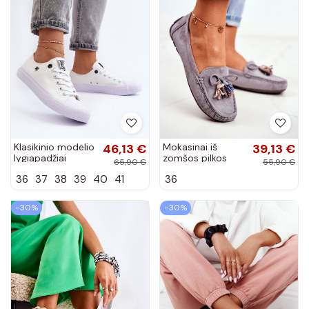
Klasikinio modelio
46,13 €
Mokasinai iš
39,13 €
lygiapadžiai
zomšos pilkos
65,90 €
55,90 €
sportbačiai BIG
spalvos Donna
36
37
38
39
40
41
36
STAR AA274010
Mia
baltos spalvos
−30%
−30%