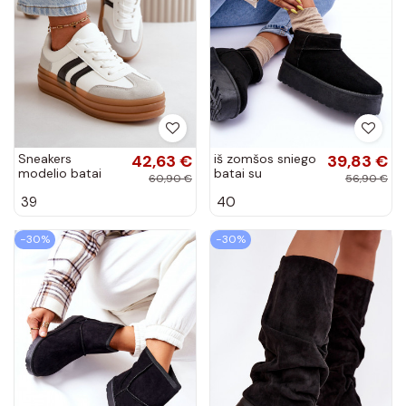
Sneakers
42,63 €
iš zomšos sniego
39,83 €
modelio batai
batai su
60,90 €
56,90 €
Moteriškas su
platforma juodos
39
40
platforma
spalvos Corcoran
Baltos-pilkos
spalvos Nesonice
−30%
−30%