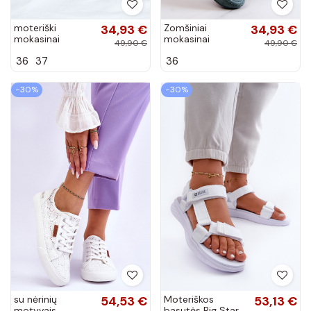
moteriški
34,93 €
Zomšiniai
34,93 €
mokasinai
mokasinai
49,90 €
49,90 €
tamsiai mėlynos
mėtinės spalvos
36
37
36
spalvos iš
Morreno
zomšos Morreno
−30%
−30%
su nėrinių
54,53 €
Moteriškos
53,13 €
motyvais
basutės Big Star