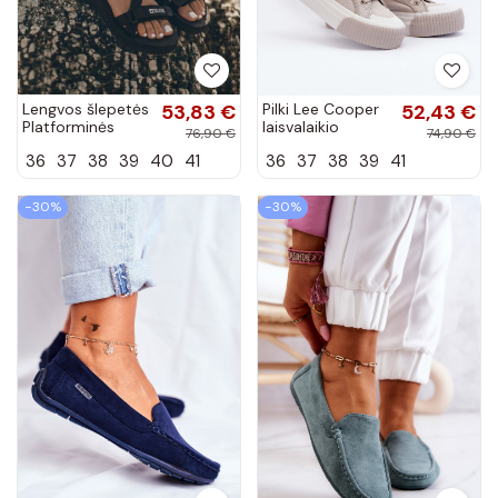
Lengvos šlepetės
53,83 €
Pilki Lee Cooper
52,43 €
Platforminės
laisvalaikio
76,90 €
74,90 €
basutės Big Star
bateliai ant storo
36
37
38
39
40
41
36
37
38
39
41
FF274A349
pado LCIN-24-
juodos spalvos
31-2178
−30%
−30%