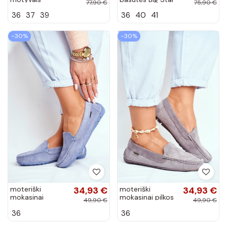
77,90 €
75,90 €
Sportbačiai BIG
FF274A603 baltos
36
37
39
36
40
41
STAR W274925
spalvos
baltos spalvos
−30%
−30%
moteriški
34,93 €
moteriški
34,93 €
mokasinai
mokasinai pilkos
49,90 €
49,90 €
mėlynos spalvos
spalvos iš
36
36
iš zomšos
zomšos Morreno
Morreno