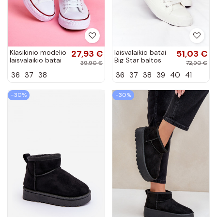
Klasikinio modelio
27,93 €
laisvalaikio batai
51,03 €
laisvalaikio batai
Big Star baltos
39,90 €
72,90 €
baltos spalvos su
spalvos V274869
36
37
38
36
37
38
39
40
41
raudonu dekoru
Ecoma
−30%
−30%