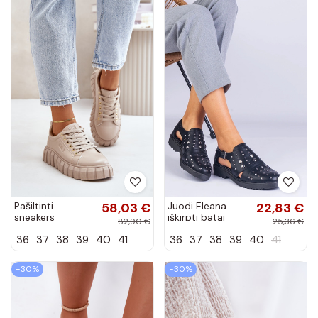
Pašiltinti
58,03 €
Juodi Eleana
22,83 €
sneakers
iškirpti batai
82,90 €
25,36 €
modelio batai
36
37
38
39
40
41
36
37
38
39
40
41
moteriški Big
Star MM274618
smėlio spalvos
−30%
−30%