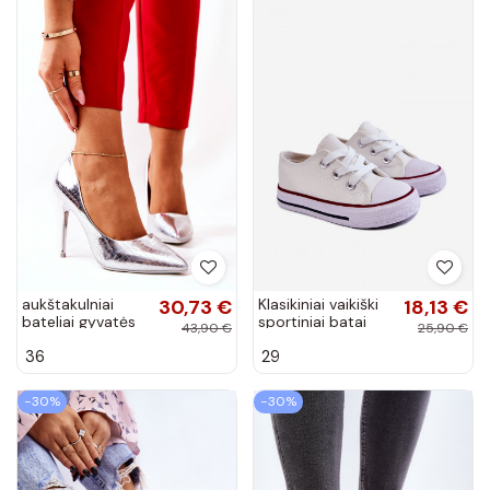
aukštakulniai
30,73 €
Klasikiniai vaikiški
18,13 €
bateliai gyvatės
sportiniai batai
43,90 €
25,90 €
raštais sidabro
baltos spalvos
36
29
spalvos Tissoria
Filemon
−30%
−30%