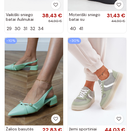
Vaikiški sniego
38,43 €
Moteriški sniego
31,43 €
batai Aulinukai
batai su
54,90 €
44,90 €
pašiltinti juodos
platforma juodos
29
30
31
32
34
40
41
spalvos Nallita
spalvos „Ninala"
−10%
−30%
Žalios basutės
22,83 €
žemi sportiniai
44,03 €