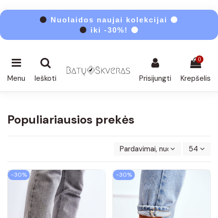
⚫
Nuolaidos naujai kolekcijai ⚫
⚫
iki -30%! ⚫
0
Menu
Ieškoti
Prisijungti
Krepšelis
Populiariausios prekės
Pardavimai, nuo didžiausių iki
54
−30%
−30%