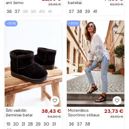
ant žemo
bateliai
25,36 €
62,90 €
kulniuko su atvira
Moteriškas su
36
37
38
39
40
41
37
38
39
41
kulnu Ferli
platforma žalios
spalvos Telmira
−30%
−30%
Šilti vaikiški
38,43 €
Moteriškos
23,73 €
žieminiai batai
Sportinio stiliaus
54,90 €
33,90 €
juodos spalvos
basutės su
19
20
21
28
29
30
31
36
37
38
Gooby
lipniais
užsegimais