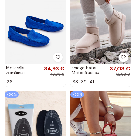
Moteriški
34,93 €
sniego batai
37,03 €
zomšiniai
Moteriškas su
49,90 €
52,90 €
mokasinai mėlyni
platforma
36
38
39
41
Morreno
pašiltinti su
kailiuku viduje
dramblio kaulo...
−30%
−30%