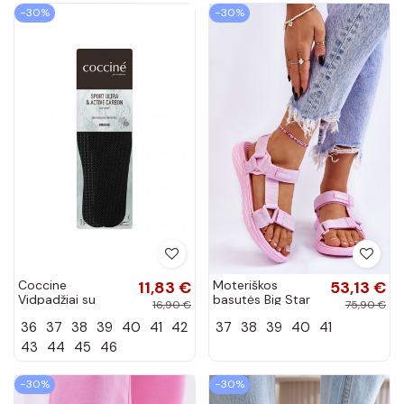
−30%
−30%
Coccine
11,83 €
Moteriškos
53,13 €
Vidpadžiai su
basutės Big Star
16,90 €
75,90 €
aktyviąja anglimi
LL274A100 rožinės
36
37
38
39
40
41
42
37
38
39
40
41
Sport Ultra With
spalvos
Active Carbon
43
44
45
46
−30%
−30%