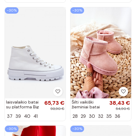
rožinės spalvos
−30%
−30%
laisvalaikio batai
65,73 €
Šilti vaikiški
38,43 €
su platforma Big
žieminiai batai
93,90 €
54,90 €
Star LL274156
rožinės spalvos
37
39
40
41
28
29
30
32
35
36
baltos spalvos
Gooby
−30%
−30%