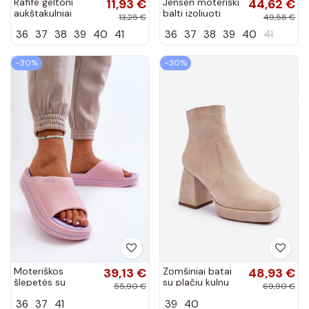
Rafife geltoni
11,93 €
Jensen moteriški
44,62 €
aukštakulniai
balti izoliuoti
13,25 €
49,58 €
sportbačiai
sniego batai
36
37
38
39
40
41
36
37
38
39
40
41
−30%
−30%
Moteriškos
39,13 €
Zomšiniai batai
48,93 €
šlepetės su
su plačiu kulnu
55,90 €
69,90 €
platforma Big Star
dramblio kaulo
36
37
41
39
40
NN274A035
spalvos Abnous