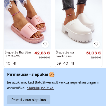
Šlepetės Big Star
42,63 €
Šlepetės su
51,03 €
LL274425
madingais
60,90 €
72,90 €
Šviesaus rausvo
masyviais padais
40
41
39
40
41
atspalvio
Big Star
NN274015 baltos
spalvos
−30%
−30%
Pirmiausia - slapukai
Jie užtikrina, kad BatųSkveras.lt veiktų nepriekaištingai ir
asmeniškai.
Slapukų politika.
Priimti visus slapukus