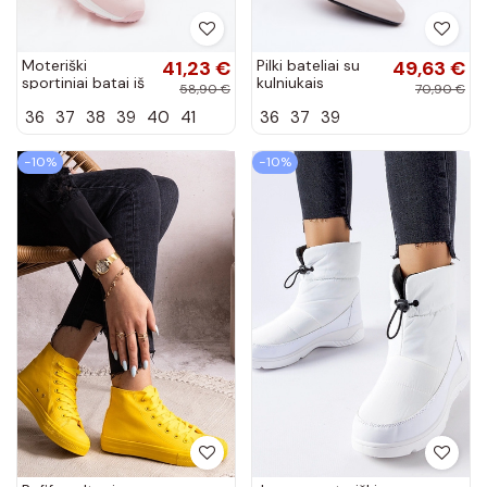
Moteriški
41,23 €
Pilki bateliai su
49,63 €
sportiniai batai iš
kulniukais
58,90 €
70,90 €
dirbtinės odos
Vinceza 62292
36
37
38
39
40
41
36
37
39
rožinės spalvos
Kelira
−10%
−10%