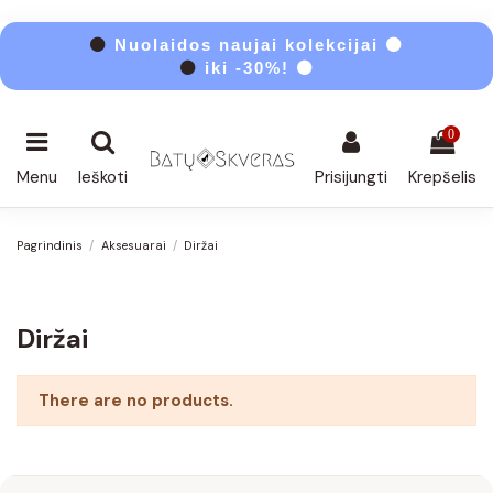
⚫
Nuolaidos naujai kolekcijai ⚫
⚫
iki -30%! ⚫
0
Menu
Ieškoti
Prisijungti
Krepšelis
Pagrindinis
Aksesuarai
Diržai
Diržai
There are no products.