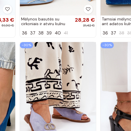
6,33 €
Mėlynos basutės su
28,28 €
Tamsiai mėlyn
cirkoniais ir atviru kulnu
ant adatos kul
51,90 €
31,42 €
Lessor
cirkoniais Eleda
36
37
38
39
40
41
36
37
38
3
−30%
−30%