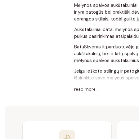
Mėlynos spalvos aukštakulniai yr
ir yra patogūs bei praktiški dėv
aprangos stiliais, todėl galite 
Aukštakulniai batai mėlynos spal
puikus pasirinkimas atsipalaid
BatuSkveras.lt parduotuvėje ga
aukštakulnių, bet ir kitų spalvų
mėlynus spalvos aukštakulnius 
Jeigu ieškote stilingų ir pato
išsirinkite savo mėlynus spalvo
Klausimai ir atsakymai
read more...
1. Kaip man pasirinkti tinkamą
Rekomenduojame atlikti pirštų 
aukštakulnių moterims. Jeigu t