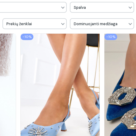
Spalva
Prekių ženklai
Dominuojanti medžiaga
−10%
−10%