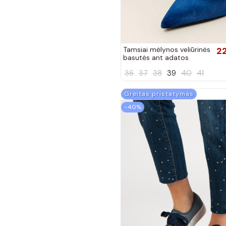
Tamsiai mėlynos veliūrinės
2
basutės ant adatos
kulniuko Bales
36
37
38
39
40
41
Greitas pristatymas
−40%