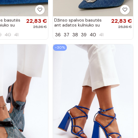
os basutės
22,83 €
Džinso spalvos basutės
22,83 €
niuko su
ant adatos kulniuko su
25,36 €
25,36 €
cirkoniais Eleda
9
40
41
36
37
38
39
40
41
−30%