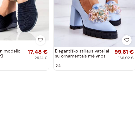
 on modelio
17,48 €
Elegantiško stiliaus vateliai
99,61 €
KI
su ornamentais mėlynos
29,14 €
166,02 €
spalvos Caterine
35