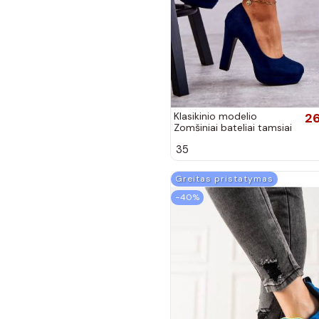
Klasikinio modelio
26
Zomšiniai bateliai tamsiai
mėlynos spalvos Soro
35
Greitas pristatymas
−40%