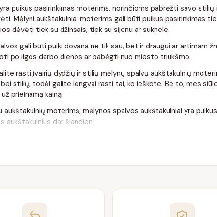
a puikus pasirinkimas moterims, norinčioms pabrėžti savo stilių ir iš
ėti. Mėlyni aukštakulniai moterims gali būti puikus pasirinkimas tiek
juos dėvėti tiek su džinsais, tiek su sijonu ar suknele.
vos gali būti puiki dovana ne tik sau, bet ir draugui ar artimam žmo
uoti po ilgos darbo dienos ar pabėgti nuo miesto triukšmo.
lite rasti įvairių dydžių ir stilių mėlynų spalvų aukštakulnių mote
 bei stilių, todėl galite lengvai rasti tai, ko ieškote. Be to, mes siū
už prieinamą kainą.
giu aukštakulnių moterims, mėlynos spalvos aukštakulniai yra puikus
s aukštakulnius dar šiandien!
:
 dydį mėlynų spalvų aukštakulnių moterims?
ilgio ir kojos ploties matavimus ir patikrinti gamintojo dydžių len
urite kokių nors abejonių, kreipkitės į mūsų parduotuvės darbuotoj