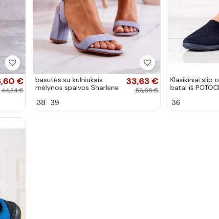
,60 €
basutės su kulniukais
33,63 €
Klasikiniai slip
mėlynos spalvos Sharlene
batai iš POTOC
44,34 €
56,05 €
38
39
36