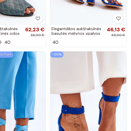
štakulnės
62,23 €
Elegantiškos aukštakulnės
46,13 €
btinės odos
basutės mėlynos spalvos
88,90 €
65,90 €
 Queenmarie
Josette
9
40
40
atymas
−30%