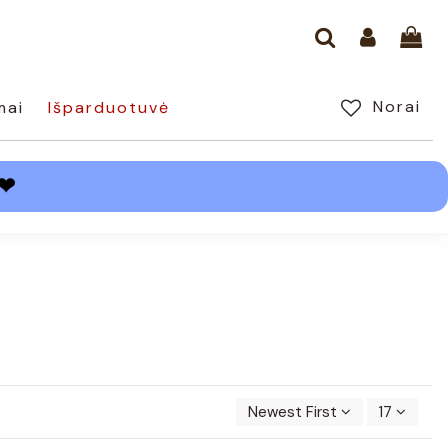
Norai
mai
Išparduotuvė
❤
Newest First
17