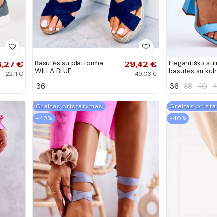
3,27 €
Basutės su platforma
29,42 €
Elegantiško stil
WILLA BLUE
basutės su kuln
22,11 €
49,03 €
Michele
36
36
38
40
4
Greitas pristatymas
Greitas prist
−40%
−40%