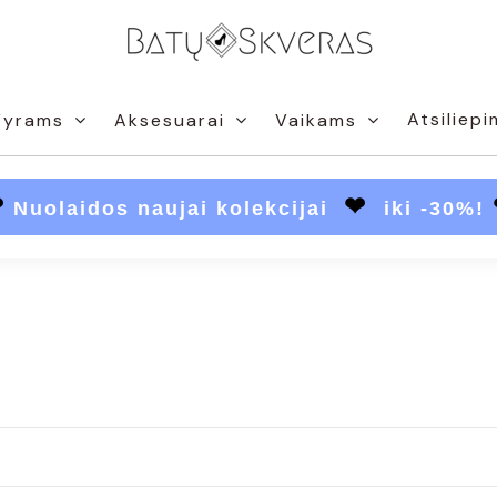
Atsiliepi
Vyrams
Aksesuarai
Vaikams
❤
❤
Nuolaidos naujai kolekcijai
iki -30%!
i