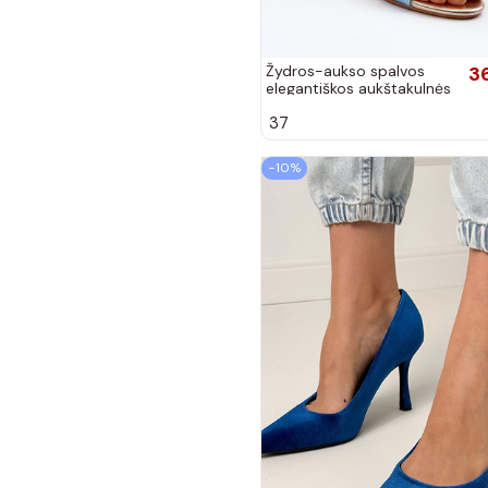
Žydros-aukso spalvos
3
elegantiškos aukštakulnės
basutės iš dirbtinės odos
37
su įrašu Abilica
−10%