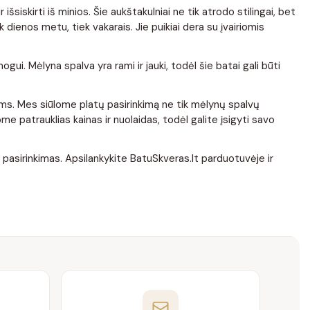
siskirti iš minios. Šie aukštakulniai ne tik atrodo stilingai, bet
 dienos metu, tiek vakarais. Jie puikiai dera su įvairiomis
gui. Mėlyna spalva yra rami ir jauki, todėl šie batai gali būti
rims. Mes siūlome platų pasirinkimą ne tik mėlynų spalvų
lome patrauklias kainas ir nuolaidas, todėl galite įsigyti savo
 pasirinkimas. Apsilankykite BatuSkveras.lt parduotuvėje ir
telę, kad galėtumėte pasirinkti tinkamą dydį mėlynų spalvų
us, kurie jums padės pasirinkti tinkamą dydį.