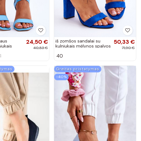
iaus
24,50 €
iš zomšos sandalai su
50,33 €
iukais
kulniukais mėlynos spalvos
40,83 €
71,90 €
Jacqueline
1
40
atymas
Greitas pristatymas
−40%