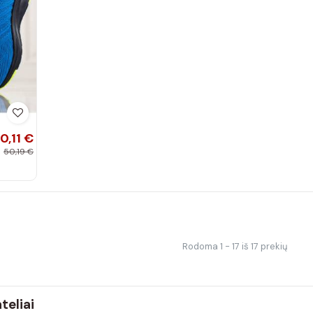
0,11 €
50,19 €
Rodoma 1 - 17 iš 17 prekių
teliai