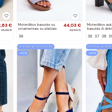
2,83 €
Moteriškos basutės su
44,03 €
Moteriškos auk
ornamentais su plačiais
basutės iš dir
25,36 €
62,90 €
kulniukais iš dirbtinės
turkio spalvos
36
36
37
38
3
zomšos rožinės...
Greitas pristatymas
Greitas prist
−40%
−40%