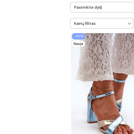
Pasirinkite dydį
Kainų filtras
−30%
Nauja