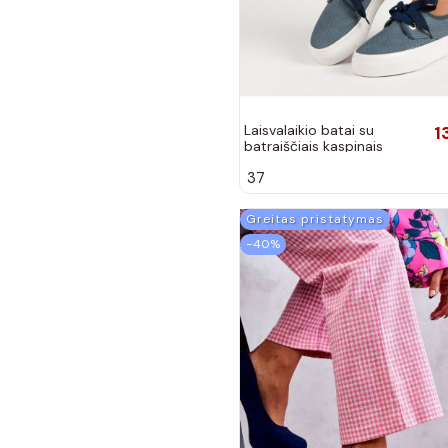
Laisvalaikio batai su
1
batraiščiais kaspinais
K1920603MAR
37
Greitas pristatymas
−40%