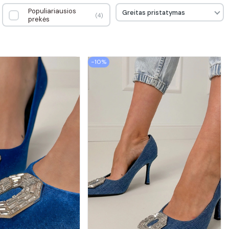
Populiariausios
Greitas pristatymas
4
prekės
−10%