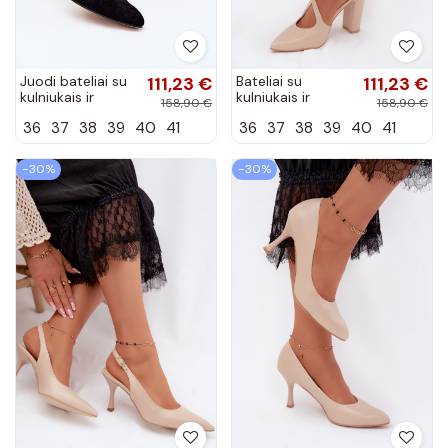
Juodi bateliai su
111,23 €
Bateliai su
111,23 €
kulniukais ir
kulniukais ir
158,90 €
158,90 €
dirželiais smailia
juostelėmis
36
37
38
39
40
41
36
37
38
39
40
41
nosimi Zazoo 823
smėlio spalvos
Zazoo 1053
−30%
−30%