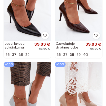
Juodi lakuoti
39,83 €
CzekoladoĮe
39,83 €
aukštakulniai
dirbtinės odos
56,90 €
56,90 €
bateliai iš
aukštakulniai
36
37
38
39
36
37
38
39
40
dirbtinės odos
bateliai su lako
Tropessa
efektu Tropessa
−30%
−30%