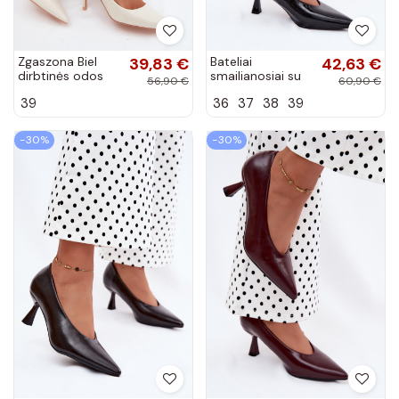
Zgaszona Biel
39,83 €
Bateliai
42,63 €
dirbtinės odos
smailianosiai su
56,90 €
60,90 €
aukštakulniai
kulniukais juodos
39
36
37
38
39
bateliai su lako
spalvos Silenta
efektu Tropessa
−30%
−30%