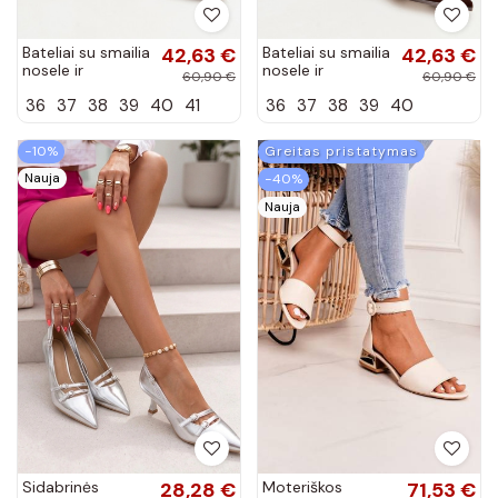
Bateliai su smailia
42,63 €
Bateliai su smailia
42,63 €
nosele ir
nosele ir
60,90 €
60,90 €
kvadratiniais
kvadratiniais
36
37
38
39
40
41
36
37
38
39
40
kulniukais juodos
kulniukais
spalvos Lavisa
šokoladinės
spalvos Lavisa
−10%
Greitas pristatymas
Nauja
−40%
Nauja
Sidabrinės
28,28 €
Moteriškos
71,53 €