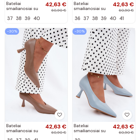
Bateliai
42,63 €
Bateliai
42,63 €
smailianosiai su
smailianosiai su
60,90 €
60,90 €
kulniukais
kulniukais bordo
37
38
39
40
36
37
38
39
40
41
CzekoladoĮe
spalvos Silenta
Silenta
−30%
−30%
Bateliai
42,63 €
Bateliai
42,63 €
smailianosiai su
smailianosiai su
60,90 €
60,90 €
kulniukais chaki
kulniukais