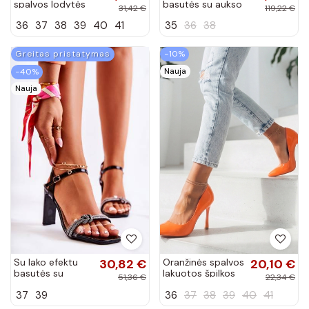
spalvos lodytės
basutės su aukso
31,42 €
119,22 €
ant špilkos su
spalvos kulniukais
36
37
38
39
40
41
35
36
38
dekoratyvine
Laura Messi
sagtimi
smėlio spalvos
Florentyna
Greitas pristatymas
−10%
Nauja
−40%
Nauja
Su lako efektu
30,82 €
Oranžinės spalvos
20,10 €
basutės su
lakuotos špilkos
51,36 €
22,34 €
tviskančiomis
Debbie
37
39
36
37
38
39
40
41
akutėmis juodos
spalvos Benedett