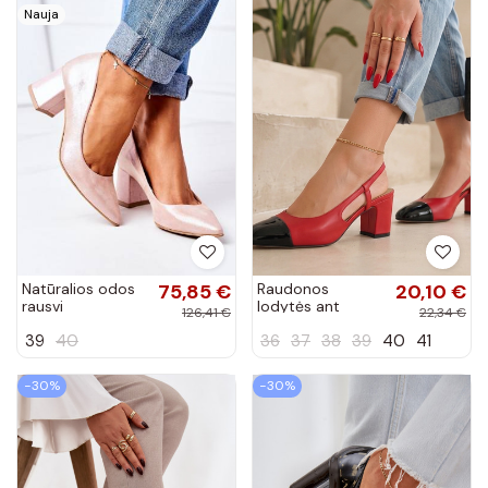
Nauja
Natūralios odos
75,85 €
Raudonos
20,10 €
rausvi
lodytės ant
126,41 €
22,34 €
aukštakulniai
stulpelio su atvira
39
40
36
37
38
39
40
41
bateliai su perlo
kulnimi Armina
blizgesiu
−30%
−30%