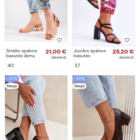
Smėlio spalvos
21,00 €
Juodos spalvos
25,20 €
basutės žemu
basutės
35,00 €
42,00 €
kulnu Vinceza
Florentina su
40
37
kulniukais
−30%
−30%
Nauja
Nauja