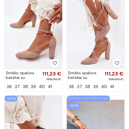
Smėlio spalvos
111,23 €
Smėlio spalvos
111,23 €
bateliai su
bateliai su
158,90 €
158,90 €
kulniukais ir
kulniukais ir
36
37
38
39
40
41
36
37
38
39
40
41
dirželiais smailiu
juostelėmis iš
priekiu Zazoo 823
dirbtinės zomšos
Zazoo 1053
−30%
Greitas pristatymas
−40%