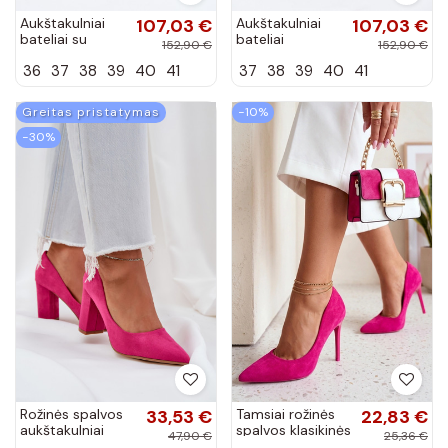
Aukštakulniai
107,03 €
Aukštakulniai
107,03 €
bateliai su
bateliai
152,90 €
152,90 €
atvira kulnimi
dirbtinės odos
36
37
38
39
40
41
37
38
39
40
41
Zazoo 1127
smėlio spalvos
smėlio spalvos
Zazoo 1070
Greitas pristatymas
−10%
−30%
Rožinės spalvos
33,53 €
Tamsiai rožinės
22,83 €
aukštakulniai
spalvos klasikinės
47,90 €
25,36 €
bateliai iš
špilkos Nicole