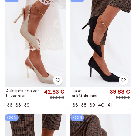
Auksinės spalvos
42,63 €
Juodi
39,83 €
blizgantys
aukštakulniai
60,90 €
56,90 €
aukštakulniai
bateliai iš
36
38
39
36
38
39
40
41
bateliai su atvira
dirbtinės zomšos
kulnimi Marcella
Tropessa
−30%
−30%