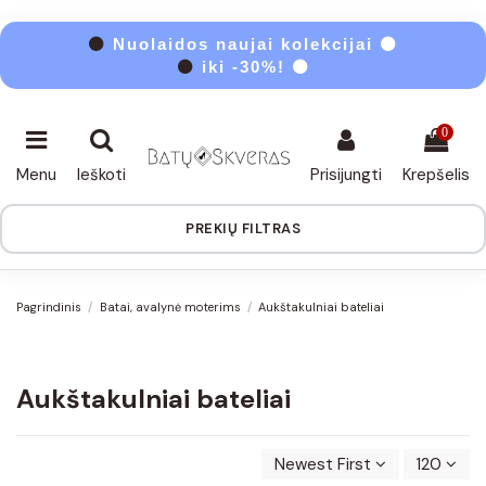
⚫
Nuolaidos naujai kolekcijai ⚫
⚫
iki -30%! ⚫
0
Menu
Ieškoti
Prisijungti
Krepšelis
PREKIŲ FILTRAS
Pagrindinis
Batai, avalynė moterims
Aukštakulniai bateliai
Aukštakulniai bateliai
Newest First
120