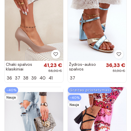
Chaki spalvos
41,23 €
Žydros-aukso
36,33 €
klasikiniai
spalvos
58,90 €
51,90 €
aukštakulniai
elegantiškos
36
37
38
39
40
41
37
bateliai iš
aukštakulnės
dirbtinės odos
basutės iš
Nesha
dirbtinės odos su
−40%
Greitas pristatymas
įrašu Abilica
Nauja
−40%
Nauja