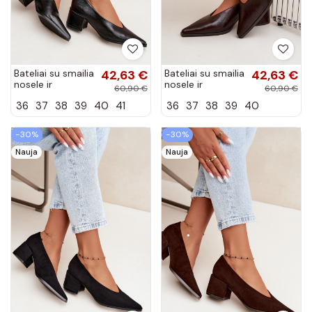
Bateliai su smailia
42,63 €
Bateliai su smailia
42,63 €
nosele ir
nosele ir
60,90 €
60,90 €
kvadratiniais
kvadratiniais
36
37
38
39
40
41
36
37
38
39
40
kulniukais iš
kulniukais iš
dirbtinės odos
dirbtinės odos
juodos spalvos...
tamsiai rudos...
−30%
−30%
Nauja
Nauja