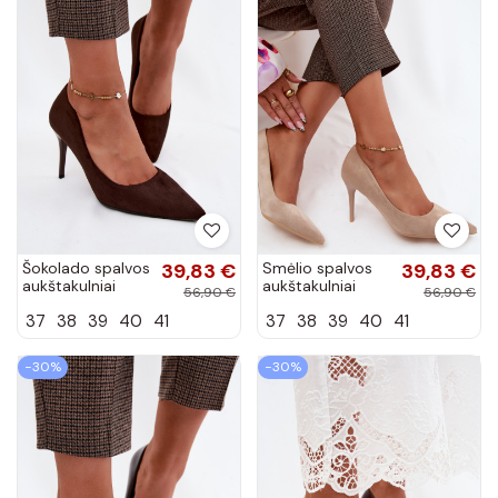
Šokolado spalvos
39,83 €
Smėlio spalvos
39,83 €
aukštakulniai
aukštakulniai
56,90 €
56,90 €
bateliai iš
bateliai iš
37
38
39
40
41
37
38
39
40
41
dirbtinės zomšos
dirbtinės zomšos
Tropessa
Tropessa
−30%
−30%