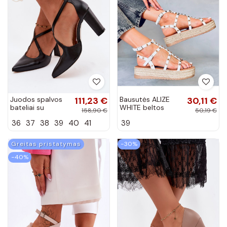
Juodos spalvos
111,23 €
Bausutės ALIZE
30,11 €
bateliai su
WHITE beltos
158,90 €
50,19 €
kulniukais ir
spalvos
36
37
38
39
40
41
39
juostelėmis
Zazoo 1053
Greitas pristatymas
−30%
−40%