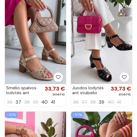
Smėlio spalvos
33,73 €
Juodos lodytės
33,73 €
lodytės ant
ant stulpelio
37,47 €
37,47 €
stulpelio puoštos
Thea
36
37
38
39
40
41
36
37
38
39
40
41
cirkoniais Liviak
−10%
−10%