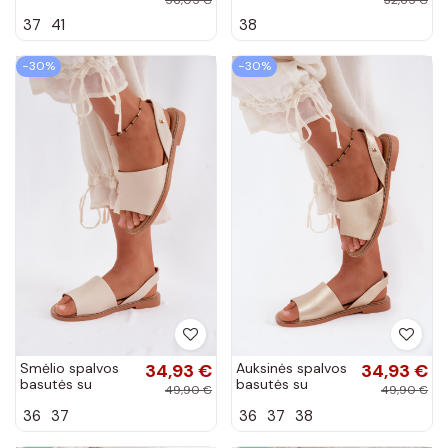
aukštakulnės
Carisma
37
41
38
basutės su
kaspinais Callum
−30%
−30%
Smėlio spalvos
34,93 €
Auksinės spalvos
34,93 €
basutės su
basutės su
49,90 €
49,90 €
plačiais kulniukais
plačiais kulniukais
36
37
36
37
38
Pollyanna
Pollyanna