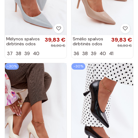
Mėlynos spalvos
39,83 €
Smėlio spalvos
39,83 €
dirbtinės odos
dirbtinės odos
56,90 €
56,90 €
aukštakulniai
aukštakulniai
37
38
39
40
36
38
39
40
41
bateliai su lako
bateliai su lako
efektu Tropessa
efektu Tropessa
−30%
−30%