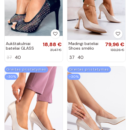
Aukštakulniai
18,88 €
Madingi bateliai
79,96 €
bateliai GLASS
Shoes smėlio
31,47 €
133,26 €
BLACK
spalvos
37
40
37
40
Greitas pristatymas
Greitas pristatymas
−30%
−30%