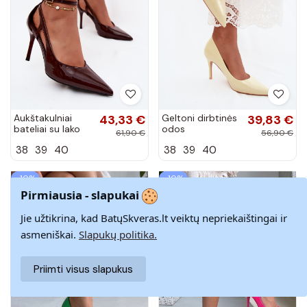
Aukštakulniai
43,33 €
Geltoni dirbtinės
39,83 €
bateliai su lako
odos
61,90 €
56,90 €
efektu iš
aukštakulniai
38
39
40
38
39
40
dirbtinės odos
bateliai su lako
CzekoladoĮe
efektu Tropessa
Fionnel
−10%
−10%
Pirmiausia - slapukai
Jie užtikrina, kad BatųSkveras.lt veiktų nepriekaištingai ir
asmeniškai.
Slapukų politika.
Priimti visus slapukus