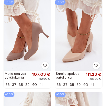
−30%
−30%
Molio spalvos
107,03 €
Smėlio spalvos
111,23 €
aukštakulniai
bateliai su
152,90 €
158,90 €
bateliai iš
kulniukais smailiu
36
37
38
39
40
41
36
37
38
39
40
41
dirbtinės odos
priekiu Zazoo 853
Zazoo 1070
−30%
−30%