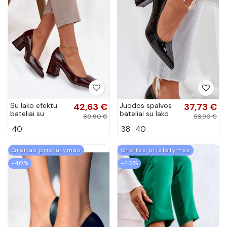
Su lako efektu
42,63 €
Juodos spalvos
37,73 €
bateliai su
bateliai su lako
60,90 €
53,90 €
kulniukais ir
efektu ant
40
38
40
ornamentais
stulpelio Kilanne
CzekoladoĮe
Isoline
Greitas pristatymas
Greitas pristatymas
−40%
−40%