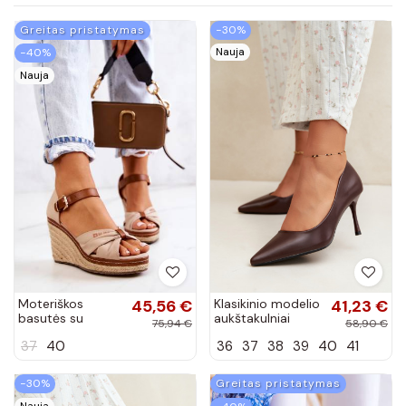
Greitas pristatymas
−30%
Nauja
−40%
Nauja
Moteriškos
45,56 €
Klasikinio modelio
41,23 €
basutės su
aukštakulniai
75,94 €
58,90 €
platforma Big
bateliai iš
37
40
36
37
38
39
40
41
Star smėlio
dirbtinės odos,
spalvos
šokolado spalvos
Nesha
−30%
Greitas pristatymas
Nauja