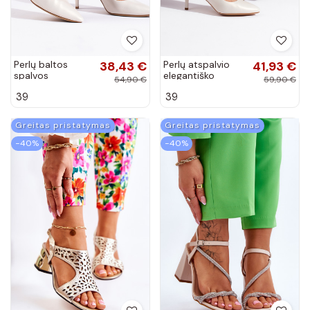
Perlų baltos
38,43 €
Perlų atspalvio
41,93 €
spalvos
elegantiško
54,90 €
59,90 €
aukštakulniai
stiliaus
39
39
plonu kulniuku
aukštakulniai
plonu kulniuku
Greitas pristatymas
Greitas pristatymas
−40%
−40%