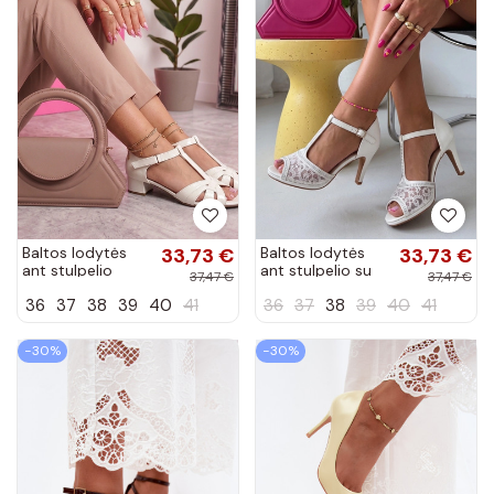
Baltos lodytės
33,73 €
Baltos lodytės
33,73 €
ant stulpelio
ant stulpelio su
37,47 €
37,47 €
Thea
dekoratyviniais
36
37
38
39
40
41
36
37
38
39
40
41
elementais Lyram
−30%
−30%