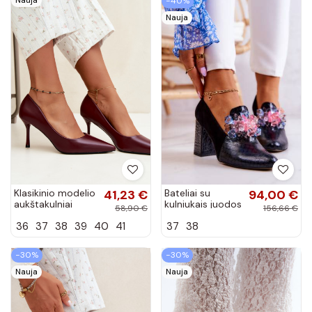
−40%
Nauja
Klasikinio modelio
41,23 €
Bateliai su
94,00 €
aukštakulniai
kulniukais juodos
58,90 €
156,66 €
bateliai iš
spalvos Sofie
36
37
38
39
40
41
37
38
dirbtinės odos,
bordo spalvos
Nesha
−30%
−30%
Nauja
Nauja