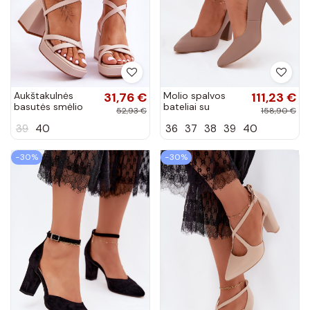
Aukštakulnės
31,76 €
Molio spalvos
111,23 €
basutės smėlio
bateliai su
52,93 €
158,90 €
spalvos Secret
kulniukais ir
39
40
36
37
38
39
40
Rose
smailia nosimi
Zazoo 853
−30%
−30%