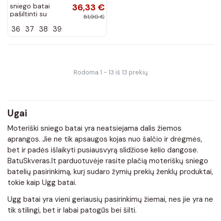
sniego batai
36,33 €
pašiltinti su
51,90 €
sagtimis juodos
36
37
38
39
spalvos Dulca
Rodoma 1 - 13 iš 13 prekių
Ugai
Moteriški sniego batai yra neatsiejama dalis žiemos
aprangos. Jie ne tik apsaugos kojas nuo šalčio ir drėgmės,
bet ir padės išlaikyti pusiausvyrą slidžiose kelio dangose.
BatuSkveras.lt parduotuvėje rasite plačią moteriškų sniego
batelių pasirinkimą, kurį sudaro žymių prekių ženklų produktai,
tokie kaip Ugg batai.
Ugg batai yra vieni geriausių pasirinkimų žiemai, nes jie yra ne
tik stilingi, bet ir labai patogūs bei šilti.