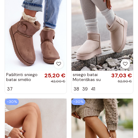
Pašiltinti sniego
25,20 €
sniego batai
37,03 €
batai smėlio
Moteriškas su
42,00 €
52,90 €
spalvos Siriol
platforma
37
38
39
41
pašiltinti su
kailiuku viduje
dramblio kaulo...
−30%
−30%