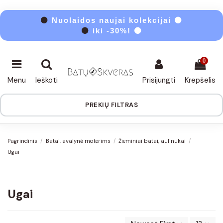
⚫
Nuolaidos naujai kolekcijai ⚫
⚫
iki -30%! ⚫
0
Menu
Ieškoti
Prisijungti
Krepšelis
PREKIŲ FILTRAS
Pagrindinis
Batai, avalynė moterims
Žieminiai batai, aulinukai
Ugai
Ugai