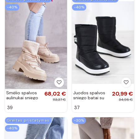
−40%
−40%
Smėlio spalvos
68,02 €
Juodos spalvos
20,99 €
aulinukai sniego
sniego batai su
113,37 €
34,98 €
batai su
lipniais
39
37
pašiltinimu
užsegimais
Sanna
BAT_DS8826B
Greitas pristatymas
−30%
−40%