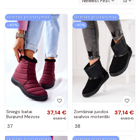
Newest First
13
Greitas pristatymas
Greitas pristatymas
−40%
−40%
Sniego batai
37,14 €
Zomšiniai juodos
37,14 €
Burgund Mezyss
spalvos moteriški
61,89 €
61,89 €
sniego batai BIG
37
38
STAR
Greitas pristatymas
Greitas pristatymas