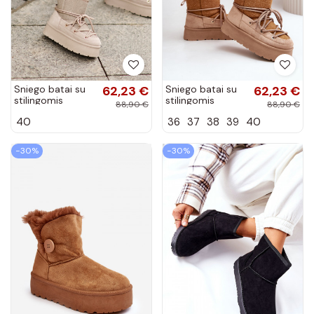
Sniego batai su
62,23 €
Sniego batai su
62,23 €
stilingomis
stilingomis
88,90 €
88,90 €
detalėmis su
detalėmis su
40
36
37
38
39
40
platforma smėlio
platforma rudos
spalvos
spalvos
−30%
−30%