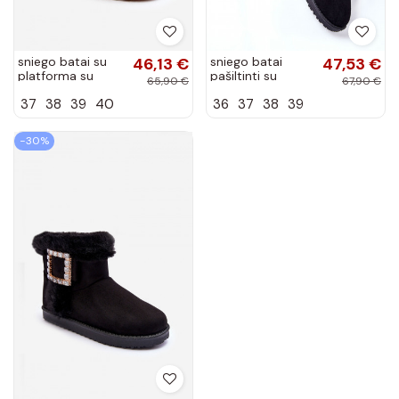
sniego batai su
46,13 €
sniego batai
47,53 €
platforma su
pašiltinti su
65,90 €
67,90 €
kailiuku rudos
kailiuku viduje
37
38
39
40
36
37
38
39
spalvos Wikasem
juodos spalvos
Vicandi
−30%