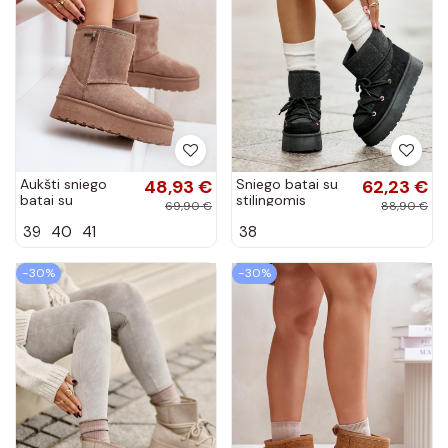
Aukšti sniego
48,93 €
Sniego batai su
62,23 €
batai su
stilingomis
69,90 €
88,90 €
platforma Big
detalėmis su
39
40
41
38
Star OO274A097
platforma juodos
smėlio spalvos
spalvos
−30%
−30%