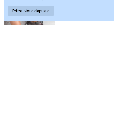
Priimti visus slapukus
Pilkos spalvos
25,20 €
sportiniai bateliai
42,00 €
BRD9715GUN
38
39
Rodoma 1 - 51 iš 51 prekių