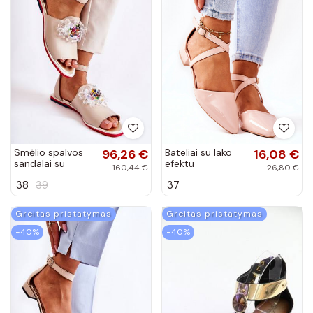
Smėlio spalvos
96,26 €
Bateliai su lako
16,08 €
sandalai su
efektu
160,44 €
26,80 €
ornamentais
38
39
37
Nevassa
Greitas pristatymas
Greitas pristatymas
−40%
−40%