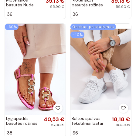
39,13 €
39,13 €
basutės Nude
basutės rožinės
55,90 €
55,90 €
Carisma
spalvos Carisma
36
36
−30%
Greitas pristatymas
−40%
Lygiapadės
40,53 €
Baltos spalvos
18,18 €
basutės rožinės
tekstiliniai batai
57,90 €
30,30 €
spalvos Keep
Shelovet
38
36
Going