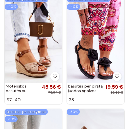
−40%
−40%
Moteriškos
45,56 €
basutės per pirštą
19,59 €
basutės su
juodos spalvos
75,94 €
32,65 €
platforma Big
Carisma
37
40
38
Star smėlio
spalvos
Greitas pristatymas
−30%
−30%