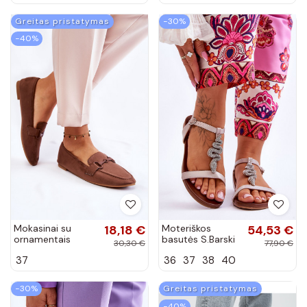
Greitas pristatymas
−30%
−40%
Mokasinai su
18,18 €
Moteriškos
54,53 €
ornamentais
basutės S.Barski
30,30 €
77,90 €
rudos spalvos
KV-5541-42
37
36
37
38
40
Santi
smėlio spalvos
−30%
Greitas pristatymas
−40%