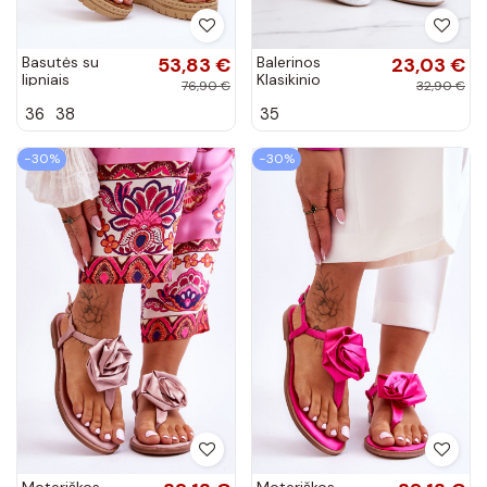
Basutės su
53,83 €
Balerinos
23,03 €
lipniais
Klasikinio
76,90 €
32,90 €
užsegimais
modelio baltos
36
38
35
smėlio spalvos
spalvos Fimme
Fresh Look
−30%
−30%
Moteriškos
Moteriškos