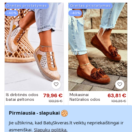
Nolene
Greitas pristatymas
Greitas pristatymas
−40%
−40%
Iš dirbtinės odos
79,96 €
Mokasinai
63,81 €
batai geltonos
Natūralios odos
133,26 €
106,35 €
spalvos
rudos spalvos
37
37
04830
Pirmiausia - slapukai
Greitas pristatymas
Jie užtikrina, kad BatųSkveras.lt veiktų nepriekaištingai ir
−40%
asmeniškai.
Slapukų politika.