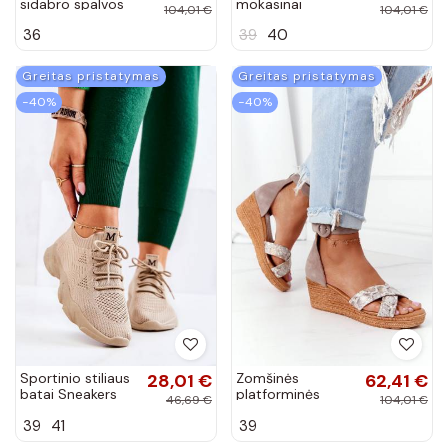
sidabro spalvos
mokasinai
104,01 €
104,01 €
kulniukais Laura
kapučino spalvos
36
39
40
Messi kapučino
spalvos
Greitas pristatymas
Greitas pristatymas
−40%
−40%
Sportinio stiliaus
28,01 €
Zomšinės
62,41 €
batai Sneakers
platforminės
46,69 €
104,01 €
modelio batai
basutės smėlio-
39
41
39
medžiaginės
aukso spalvos
smėlio spalvos