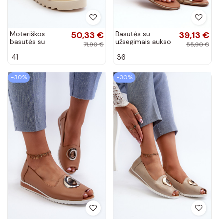
Moteriškos
50,33 €
Basutės su
39,13 €
basutės su
užsegimais aukso
71,90 €
55,90 €
platforma Big
spalvos Apulia
41
36
Star NN274751
smėlio spalvos
−30%
−30%