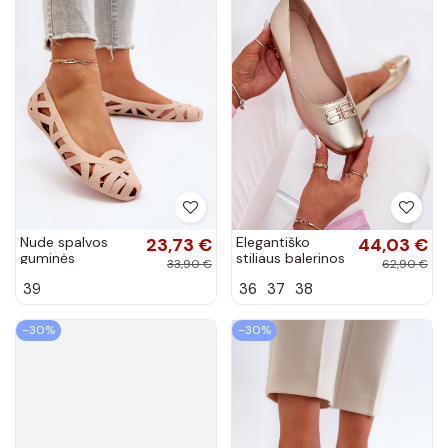
Nude spalvos
23,73 €
Elegantiško
44,03 €
guminės
stiliaus balerinos
33,90 €
62,90 €
balerinukės
su ornamentais
39
36
37
38
Salam
juodos spalvos
−30%
−30%