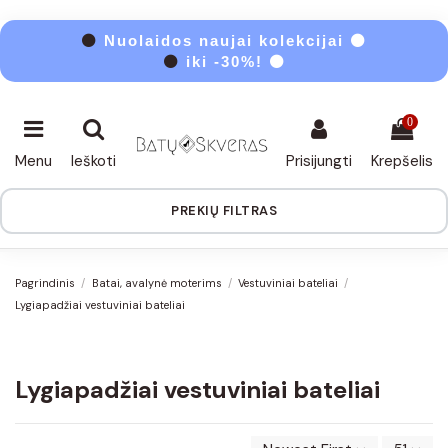
⚫
Nuolaidos naujai kolekcijai ⚫
⚫
iki -30%! ⚫
0
Menu
Ieškoti
Prisijungti
Krepšelis
PREKIŲ FILTRAS
Pagrindinis
Batai, avalynė moterims
Vestuviniai bateliai
Lygiapadžiai vestuviniai bateliai
Lygiapadžiai vestuviniai bateliai