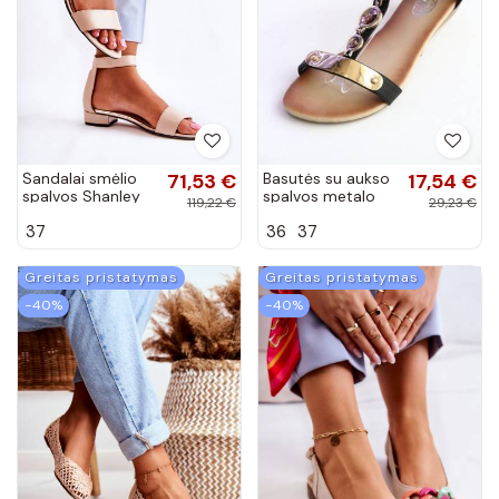
Sandalai smėlio
71,53 €
Basutės su aukso
17,54 €
spalvos Shanley
spalvos metalo
119,22 €
29,23 €
imitacija
37
36
37
AH85849-1
Greitas pristatymas
Greitas pristatymas
−40%
−40%