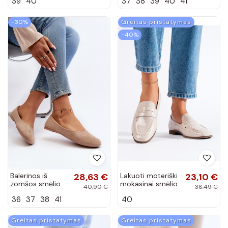
39
40
37
38
39
40
41
spalvos Edireda
Star NN274A528
smėlio spalvos
−30%
Greitas pristatymas
−40%
Balerinos iš
28,63 €
Lakuoti moteriški
23,10 €
zomšos smėlio
mokasinai smėlio
40,90 €
38,49 €
spalvos Lasota
spalvos Shelovet
36
37
38
41
40
Greitas pristatymas
Greitas pristatymas