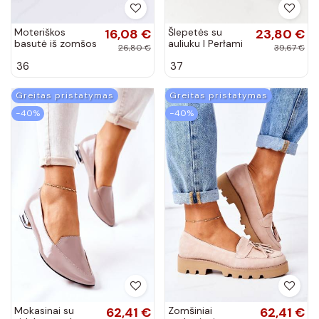
Moteriškos
16,08 €
Šlepetės su
23,80 €
basutė iš zomšos
auliuku I Perłami
26,80 €
39,67 €
rudos spalvos
smėlio spalvos
36
37
Ripple
Greitas pristatymas
Greitas pristatymas
−40%
−40%
Mokasinai su
62,41 €
Zomšiniai
62,41 €