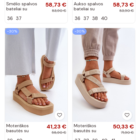
Smėlio spalvos
58,73 €
Aukso spalvos
58,73 €
bateliai su
bateliai su
83,90 €
83,90 €
ornamentais iš
ornamentais iš
36
37
36
37
38
40
dirbtinės odos
dirbtinės odos
Biolita
Biolita
−30%
−30%
Moteriškos
41,23 €
Moteriškos
50,33 €
basutės su
basutės su
58,90 €
71,90 €
platforma smėlio
platforma Big