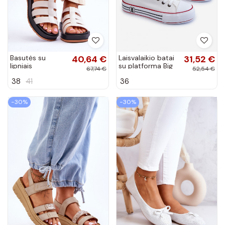
Basutės su
40,64 €
Laisvalaikio batai
31,52 €
lipniais
su platforma Big
67,74 €
52,54 €
užsegimais
Star baltos
38
41
36
dramblio kaulo
spalvos
spalvos
−30%
−30%