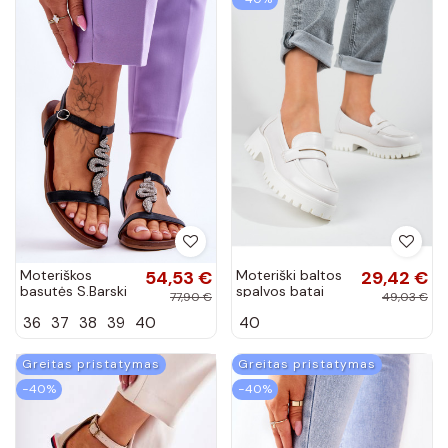
Moteriškos
54,53 €
Moteriški baltos
29,42 €
basutės S.Barski
spalvos batai
77,90 €
49,03 €
KV-5541-42
Shelovet su
36
37
38
39
40
40
juodos spalvos
platforma
Greitas pristatymas
Greitas pristatymas
−40%
−40%