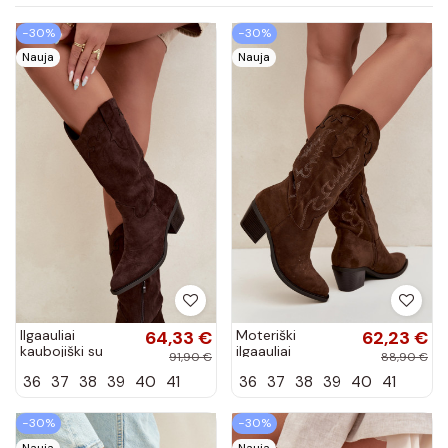
−30%
−30%
Nauja
Nauja
Ilgaauliai
64,33 €
Moteriški
62,23 €
kaubojiški su
ilgaauliai
91,90 €
88,90 €
kulniukais
kaubojiški su
36
37
38
39
40
41
36
37
38
39
40
41
šokolado spalvos
kulniukais
Hartley
šokolado spalvos
Betina
−30%
−30%
Nauja
Nauja