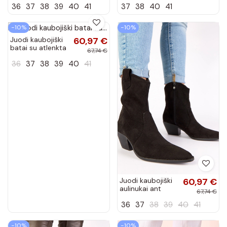
36
37
38
39
40
41
37
38
40
41
stiliaus moteriški
kulniukais iš
batai su
dirbtinės odos
kulniukais, šiltinti...
Palira
−10%
−10%
Juodi kaubojiški
60,97 €
batai su atlenkta
67,74 €
aule ir
36
37
38
39
40
41
dekoratyvine
sagtimi Faila
Juodi kaubojiški
60,97 €
aulinukai ant
67,74 €
stulpelio Alka
36
37
38
39
40
41
−10%
−10%