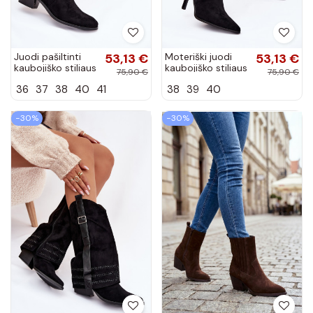
Juodi pašiltinti
53,13 €
Moteriški juodi
53,13 €
kaubojiško stiliaus
kaubojiško stiliaus
75,90 €
75,90 €
moteriški ilgaauliai
ilgaauliai batai su
36
37
38
40
41
38
39
40
batai su kulniukais
plonais kulniukais
ir kutais...
iš dirbtinio...
−30%
−30%