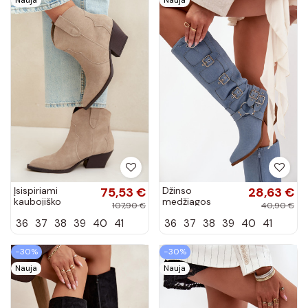
Įsispiriami
75,53 €
Džinso
28,63 €
kaubojiško
medžiagos
107,90 €
40,90 €
stiliaus aulinukai
kaubojiško
36
37
38
39
40
41
36
37
38
39
40
41
iš dirbtinės
stiliaus ilgaauliai
zomšos dramblio
su kulniukais ir
kaulo spalvos...
sagtimis Fivelle
−30%
−30%
Nauja
Nauja