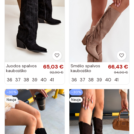
Juodos spalvos
65,03 €
Smėlio spalvos
66,43 €
kaubojiško
kaubojiško
92,90 €
94,90 €
stiliaus ilgaauliai
stiliaus ilgaauliai
36
37
38
39
40
41
36
37
38
39
40
41
su kulniukais
su kulniukais ir
Isalina
kutais Tivara
−30%
−30%
Nauja
Nauja