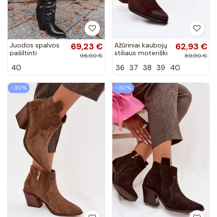
Juodos spalvos
69,23 €
Ažūriniai kaubojų
62,93 €
pašiltinti
stiliaus moteriški
98,90 €
89,90 €
kaubojiško
aulinukai su
40
36
37
38
39
40
stiliaus ilgaauliai
kulniukais Vinceza
batai su
58150 šokolado...
kulniukais iš...
−30%
−30%