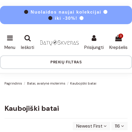
⚫
Nuolaidos naujai kolekcijai ⚫
⚫
iki -30%! ⚫
0
Menu
Ieškoti
Prisijungti
Krepšelis
PREKIŲ FILTRAS
Pagrindinis
Batai, avalynė moterims
Kaubojiški batai
Kaubojiški batai
Newest First
116