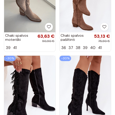
Chaki spalvos
63,63 €
Chaki spalvos
53,13 €
moteriški
pašiltinti
90,90 €
75,90 €
kaubojiško
kaubojiško stiliaus
39
41
36
37
38
39
40
41
stiliaus ilgaauliai
moteriški ilgaauliai
batai Jazelle
batai su
kulniukais...
−30%
−30%