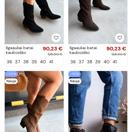
Ilgaauliai batai
90,23 €
Ilgaauliai batai
90,23 €
kaubojiško
kaubojiško
128,90 €
128,90 €
stiliaus iš
stiliaus iš
36
37
38
39
40
41
36
37
38
39
40
41
natūralios
natūralios
zomšos pašiltinti
zomšos pašiltinti
su kulniukais...
su kulniukais...
−30%
−10%
Nauja
Nauja