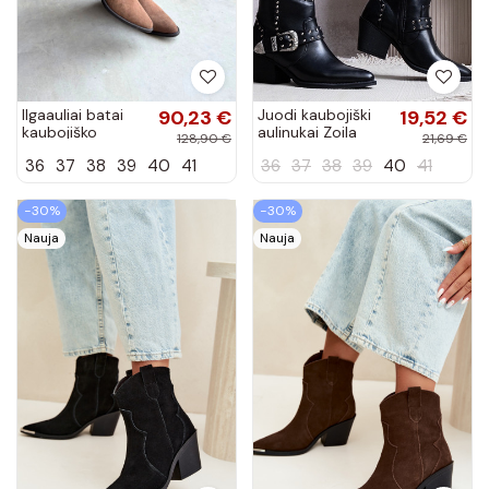
Ilgaauliai batai
90,23 €
Juodi kaubojiški
19,52 €
kaubojiško
aulinukai Zoila
128,90 €
21,69 €
stiliaus iš
36
37
38
39
40
41
36
37
38
39
40
41
natūralios
zomšos pašiltinti
su kulniukais...
−30%
−30%
Nauja
Nauja