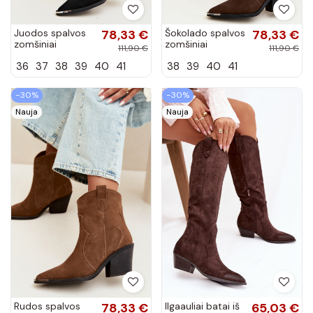
Juodos spalvos
78,33 €
Šokolado spalvos
78,33 €
zomšiniai
zomšiniai
111,90 €
111,90 €
kaubojiško
kaubojiško
36
37
38
39
40
41
38
39
40
41
stiliaus pašiltinti
stiliaus pašiltinti
batai su
batai su
kulniukais Pelsa
kulniukais Pelsa
−30%
−30%
Nauja
Nauja
Rudos spalvos
78,33 €
Ilgaauliai batai iš
65,03 €