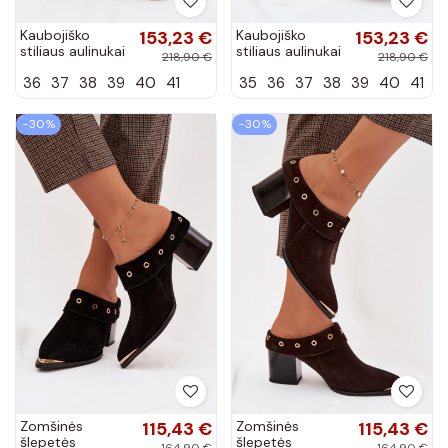
Kaubojiško
153,23 €
Kaubojiško
153,23 €
stiliaus aulinukai
stiliaus aulinukai
218,90 €
218,90 €
iš natūralaus
iš natūralaus
36
37
38
39
40
41
35
36
37
38
39
40
41
zomšo Zazoo
zomšo Zazoo
3153 chaki
3153 šokolado
spalvos
spalvos
−30%
−30%
Zomšinės
115,43 €
Zomšinės
115,43 €
šlepetės
šlepetės
164,90 €
164,90 €