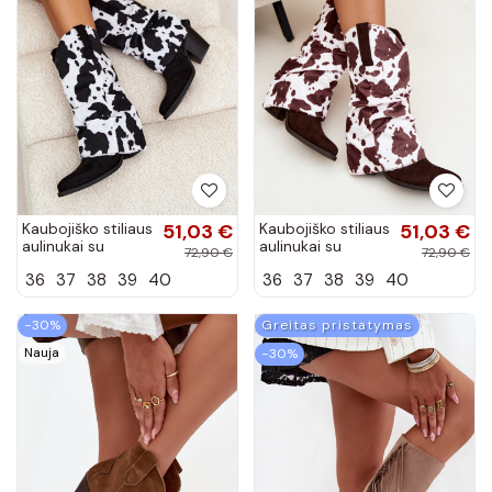
Kaubojiško stiliaus
51,03 €
Kaubojiško stiliaus
51,03 €
aulinukai su
aulinukai su
72,90 €
72,90 €
įlenkta auliuku ir
įlenkta auliuku ir
36
37
38
39
40
36
37
38
39
40
kulniukais juodos
kulniukais rudos
spalvos Havie
spalvos Havie
−30%
Greitas pristatymas
Nauja
−30%