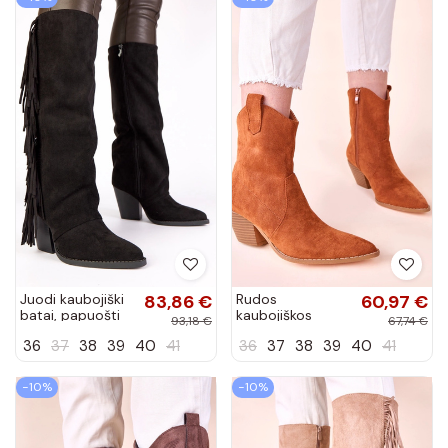
Juodi kaubojiški
83,86 €
Rudos
60,97 €
batai, papuošti
kaubojiškos
93,18 €
67,74 €
kutais Shia
aulinukės ant
36
37
38
39
40
41
36
37
38
39
40
41
stulpelio Alka
−10%
−10%