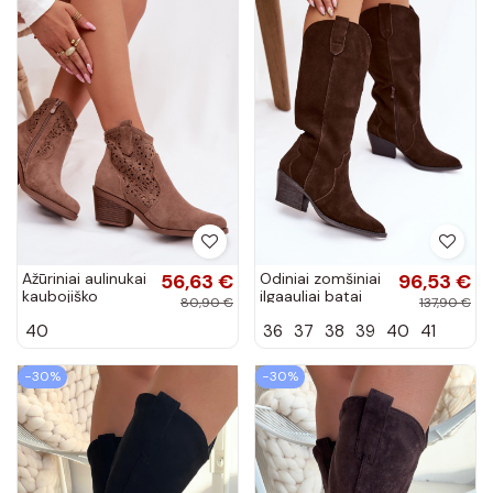
Ažūriniai aulinukai
56,63 €
Odiniai zomšiniai
96,53 €
kaubojiško
ilgaauliai batai
80,90 €
137,90 €
stiliaus moteriški
kaubojiško
40
36
37
38
39
40
41
su kulniukais
stiliaus moteriški
S.Barski HY61-
pašiltinti
8012...
šokoladinės...
−30%
−30%