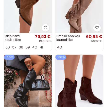
Įsispiriami
75,53 €
Smėlio spalvos
60,83 €
kaubojiško
kaubojiško
107,90 €
86,90 €
stiliaus aulinukai
stiliaus moteriški
36
37
38
39
40
41
40
dirbtinės zomšos
ilgaauliai batai su
rudos spalvos
kutais ir
Beretta
kulniukais...
−30%
−30%