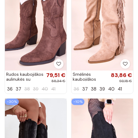
Rudos kaubojiškos
79,51 €
Smėlinės
83,86 €
aulinukės su
kaubojiškos
88,34 €
93,18 €
dekoratyvine
auliukės su kutais
36
37
38
39
40
41
36
37
38
39
40
41
siuvinėta
Shia
aplikacija Cassa
−30%
−10%