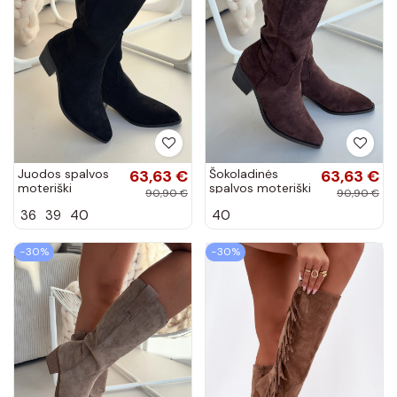
Juodos spalvos
63,63 €
Šokoladinės
63,63 €
moteriški
spalvos moteriški
90,90 €
90,90 €
kaubojiško
kaubojiško
36
39
40
40
stiliaus ilgaauliai
stiliaus ilgaauliai
batai Jazelle
batai Jazelle
−30%
−30%