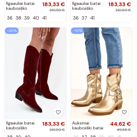
Ilgaauliai batai
183,33 €
Ilgaauliai batai
183,33 €
kaubojiško
kaubojiško
261,90 €
261,90 €
stiliaus iš
stiliaus iš
36
38
39
40
41
36
37
41
dirbtinės
dirbtinės
zomšos šilti
zomšos šilti
Zazoo 4225
Zazoo 4225
−30%
−10%
juodos spalvos
rudos spalvos
Ilgaauliai batai
183,33 €
Auksiniai
44,62 €
kaubojiško
kaubojiški batai
261,90 €
49,58 €
stiliaus iš
ant kulno su