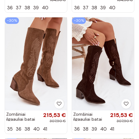
kaubojiško
kaubojiško
36
37
38
39
40
36
37
38
39
40
stiliaus su
stiliaus su
kulniukais D&A
kulniukais D&A
CR61-3059
CR61-3059
−30%
−30%
juodos spalvos
šokolado
spalvos
Zomšiniai
215,53 €
Zomšiniai
215,53 €
ilgaauliai batai
ilgaauliai batai
307,90 €
307,90 €
kaubojiško
kaubojiško
35
36
38
40
41
36
38
39
40
41
stiliaus su
stiliaus su
kulniukais Zazoo
kulniukais Zazoo