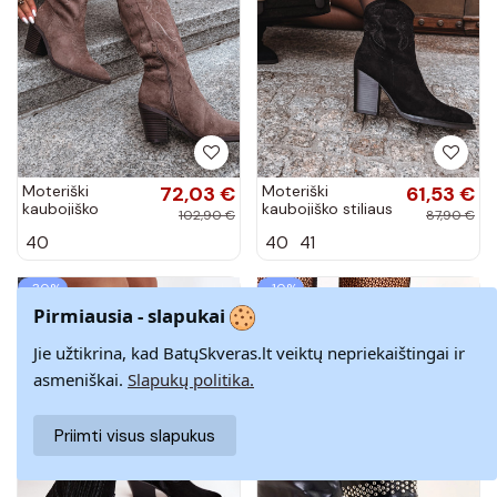
Moteriški
72,03 €
Moteriški
61,53 €
kaubojiško
kaubojiško stiliaus
102,90 €
87,90 €
stiliaus ilgaauliai
aulinukai su
40
40
41
batai su
kulniukais iš
kulniukais iš
dirbtinės zomšos
dirbtinės zomšos
juodos...
−30%
−10%
chaki...
Pirmiausia - slapukai
Jie užtikrina, kad BatųSkveras.lt veiktų nepriekaištingai ir
asmeniškai.
Slapukų politika.
Priimti visus slapukus