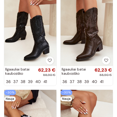
Ilgaauliai batai
62,23 €
Ilgaauliai batai
62,23 €
kaubojiško
kaubojiško
88,90 €
88,90 €
stiliaus su
stiliaus su
36
37
38
39
40
41
36
37
38
39
40
41
kulniukais iš
kulniukais iš
dirbtinės odos
dirbtinės odos
juodos spalvos...
šokolado
−30%
−30%
spalvos...
Nauja
Nauja