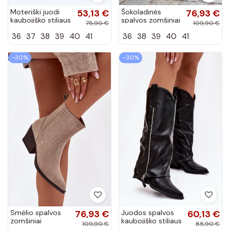
Moteriški juodi
53,13 €
Šokoladinės
76,93 €
kaubojiško stiliaus
spalvos zomšiniai
75,90 €
109,90 €
ilgaauliai batai su
kaubojiško
36
37
38
39
40
41
36
38
39
40
41
dekoracija ir
stiliaus moteriški
sagtimis Camilora
batai su
kulniukais,...
−30%
−30%
Smėlio spalvos
76,93 €
Juodos spalvos
60,13 €
zomšiniai
kaubojiško stiliaus
109,90 €
85,90 €
kaubojiško
ilgaauliai batai su