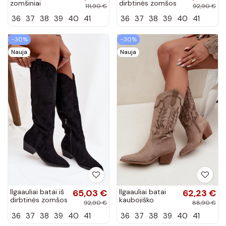
zomšiniai
dirbtinės zomšos
111,90 €
92,90 €
kaubojiško
kaubojiško
36
37
38
39
40
41
36
37
38
39
40
41
stiliaus pašiltinti
stiliaus su
batai su
kulniukais
kulniukais Pelsa
šokolado
−30%
−30%
spalvos...
Nauja
Nauja
Ilgaauliai batai iš
65,03 €
Ilgaauliai batai
62,23 €
dirbtinės zomšos
kaubojiško
92,90 €
88,90 €
kaubojiško
stiliaus su
36
37
38
39
40
41
36
37
38
39
40
41
stiliaus su
kulniukais chaki
kulniukais juodos
spalvos Betina