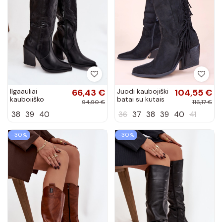
Ilgaauliai
66,43 €
Juodi kaubojiški
104,55 €
kaubojiško
batai su kutais
94,90 €
116,17 €
stiliaus pašiltinti
Misa
38
39
40
36
37
38
39
40
41
batai su
kulniukais iš
dirbtinės odos
−30%
−30%
juodos...