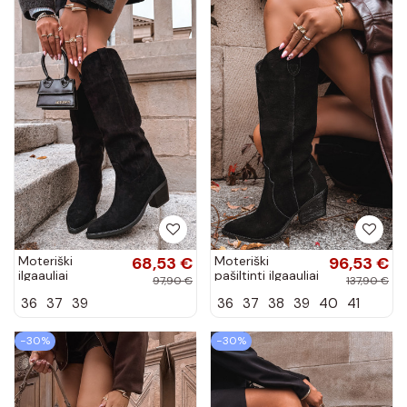
Moteriški
68,53 €
Moteriški
96,53 €
ilgaauliai
pašiltinti ilgaauliai
97,90 €
137,90 €
kaubojaus stiliaus
kaubojaus stiliaus
36
37
39
36
37
38
39
40
41
batai su
batai iš dirbtinės
kulniukais iš
zomšos, juodos...
dirbtinės
−30%
−30%
zomšos, juodos...