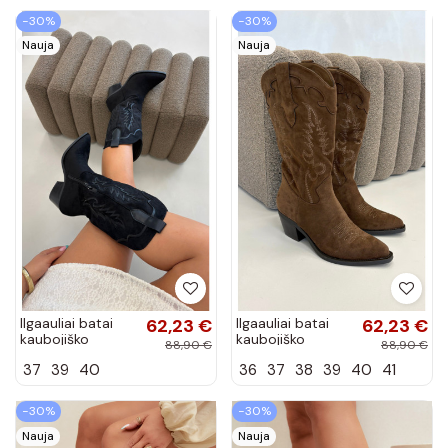
spalvos...
−30%
−30%
Nauja
Nauja
Ilgaauliai batai
62,23 €
Ilgaauliai batai
62,23 €
kaubojiško
kaubojiško
88,90 €
88,90 €
stiliaus su
stiliaus su
37
39
40
36
37
38
39
40
41
kulniukais juodos
kulniukais iš
spalvos Betina
dirbtinės zomšos
rudos spalvos...
−30%
−30%
Nauja
Nauja