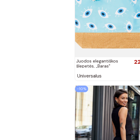
Juodos elegantiškos
2
šlepetės, „Baras"
Universalus
−10%