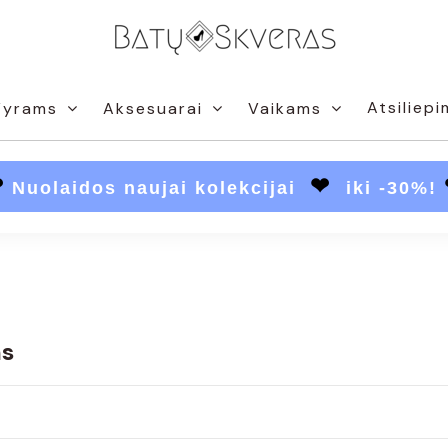
Atsiliepi
Vyrams
Aksesuarai
Vaikams
❤
❤
Nuolaidos naujai kolekcijai
iki -30%!
ms