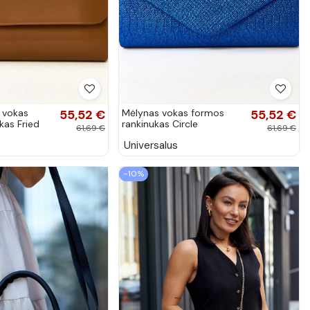
 vokas
55,52 €
Mėlynas vokas formos
55,52 €
kas Fried
rankinukas Circle
61,69 €
61,69 €
Universalus
−10%