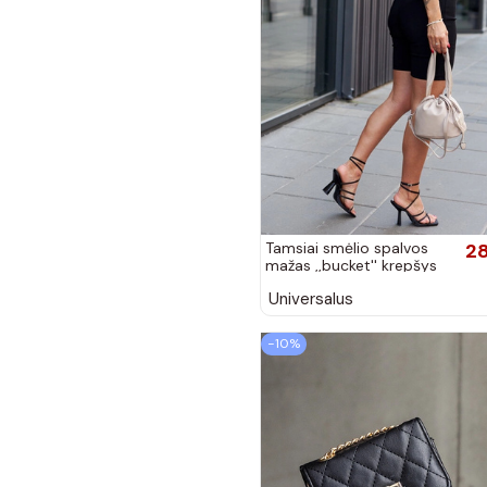
Tamsiai smėlio spalvos
28
mažas ,,bucket'' krepšys
Aamala
Universalus
−10%