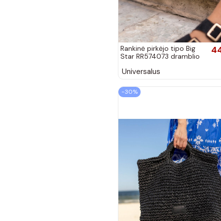
Rankinė pirkėjo tipo Big
44
Star RR574073 dramblio
kaulo spalvos
Universalus
−30%