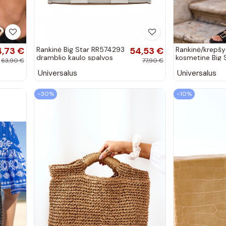
,73 €
Rankinė Big Star RR574293
54,53 €
Rankinė/krepšy
dramblio kaulo spalvos
kosmetine Big 
63,90 €
77,90 €
RR574071 juod
Universalus
Universalus
−30%
−10%