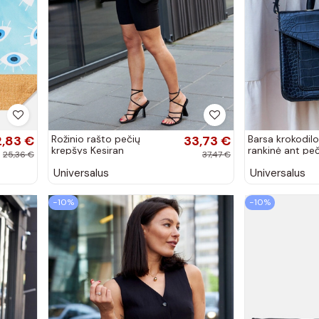
2,83 €
Rožinio rašto pečių
33,73 €
Barsa krokodilo
krepšys Kesiran
rankinė ant peč
25,36 €
37,47 €
Universalus
Universalus
−10%
−10%