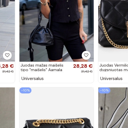
,28 €
Juodas mažas maišelis
28,28 €
Juodas Vermili
tipo "maišelis" Aamala
dygsniuotas m
31,42 €
31,42 €
krepšys
Universalus
Universalus
−10%
−10%