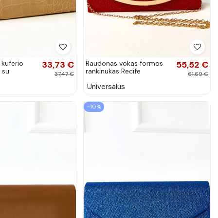
 kuferio
33,73 €
Raudonas vokas formos
55,52 €
 su
rankinukas Recife
37,47 €
61,69 €
tche
Universalus
−10%