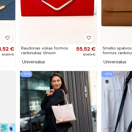
5,52 €
Raudonas vokas formos
55,52 €
Smėlio spalvos
rankinukas Vinson
formos rankinu
61,69 €
61,69 €
Universalus
Universalus
−10%
−10%