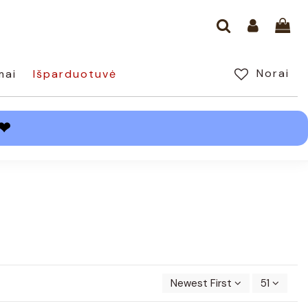
Norai
mai
Išparduotuvė
❤
Newest First
51