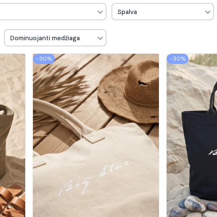
Spalva
Dominuojanti medžiaga
−30%
−30%