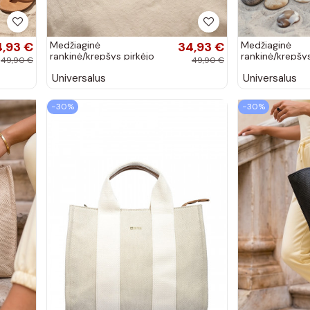
4,93 €
Medžiaginė
34,93 €
Medžiaginė
rankinė/krepšys pirkėjo
rankinė/krepšys
49,90 €
49,90 €
tipo Big Star RR574237
tipo Big Star 
Universalus
Universalus
ryškiai smėlio spalvos
juoda
−30%
−30%