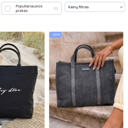
Populiariausios
Kainų filtras
1
prekės
−30%