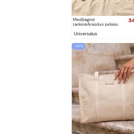
Medžiaginė
3
rankinė/krepšys pirkėjo
tipo Big Star RR574235
Universalus
tamsiai smėlio spalvos
−30%