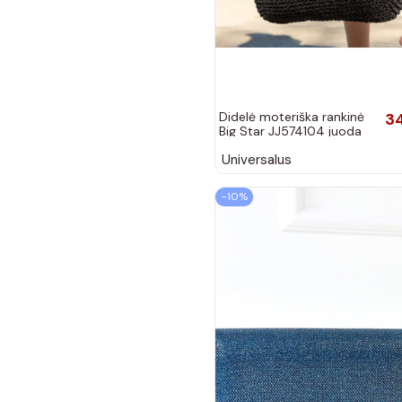
Didelė moteriška rankinė
3
Big Star JJ574104 juoda
Universalus
−10%