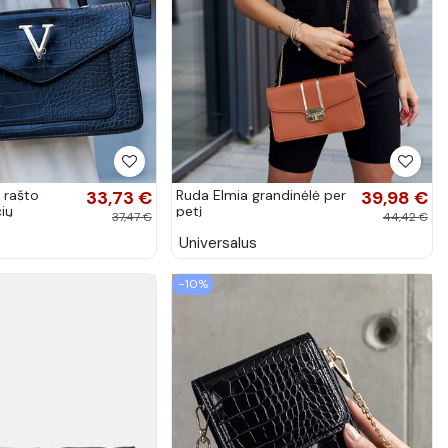
 rašto
33,73 €
Ruda Elmia grandinėlė per
39,98 €
ių
petį
37,47 €
44,42 €
Universalus
−10%