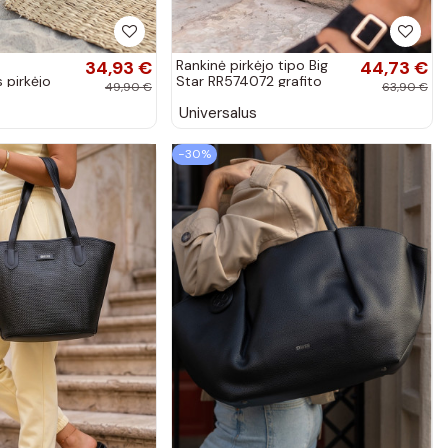
34,93 €
Rankinė pirkėjo tipo Big
44,73 €
 pirkėjo
Star RR574072 grafito
49,90 €
63,90 €
RR574239
spalvos
Universalus
−30%