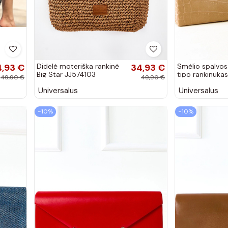
4,93 €
Didelė moteriška rankinė
34,93 €
Smėlio spalvos
Big Star JJ574103
tipo rankinukas
49,90 €
49,90 €
dramblio kaulo spalvos
grandinėle Dra
Universalus
Universalus
−10%
−10%