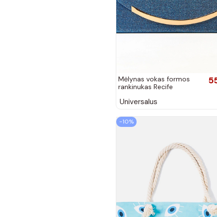
Mėlynas vokas formos
5
rankinukas Recife
Universalus
−10%