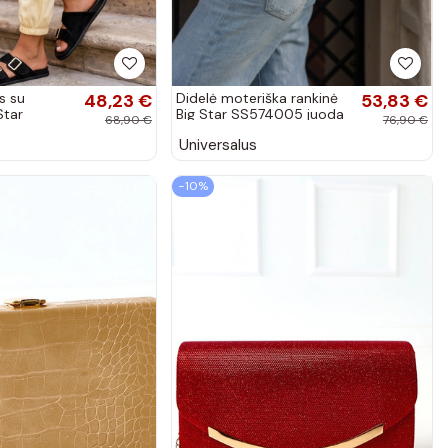
s su
48,23 €
Didelė moteriška rankinė
53,83 €
Star
Big Star SS574005 juoda
68,90 €
76,90 €
a
Universalus
−10%