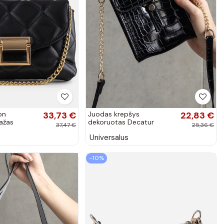
on
33,73 €
Juodas krepšys
22,83 €
ažas
dekoruotas Decatur
37,47 €
25,36 €
įspaudu
Universalus
−10%