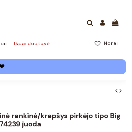
Norai
mai
Išparduotuvė
❤
nė rankinė/krepšys pirkėjo tipo Big
574239 juoda