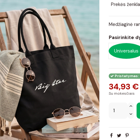
Prekės ženkla
Medžiaginė ran
Pasirinkite d
Universalus
Pristatymas: 
34,93 €
Su mokesčiais