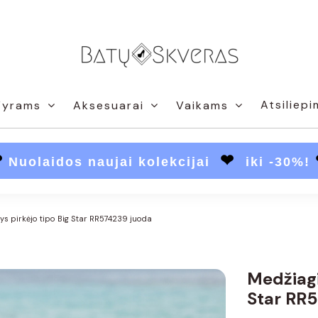
Atsiliepi
Vyrams
Aksesuarai
Vaikams
❤
❤
Nuolaidos naujai kolekcijai
iki -30%!
ys pirkėjo tipo Big Star RR574239 juoda
Medžiagi
Star RR