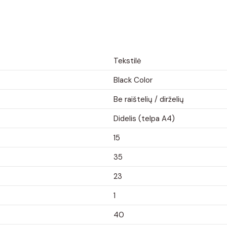
Tekstilė
Black Color
Be raištelių / dirželių
Didelis (telpa A4)
15
35
23
1
40