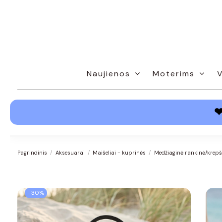
Naujienos
Moterims
Pagrindinis
Aksesuarai
Maišeliai - kuprinės
Medžiaginė rankinė/krepš
−30%