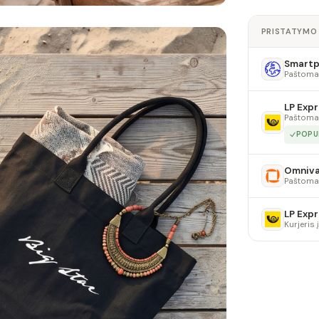
PRISTATYMO
Smartpo
Paštoma
LP Expr
Paštoma
POPU
Omniv
Paštoma
LP Expr
Kurjeris