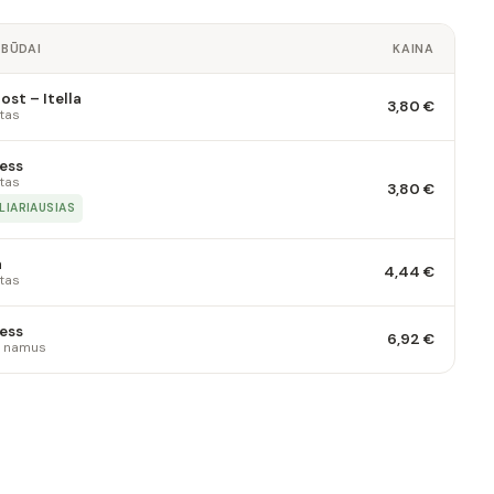
 BŪDAI
KAINA
st – Itella
3,80 €
tas
ess
tas
3,80 €
LIARIAUSIAS
a
4,44 €
tas
ess
6,92 €
 į namus