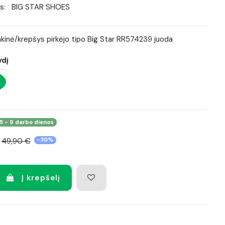
s:
BIG STAR SHOES
kinė/krepšys pirkėjo tipo Big Star RR574239 juoda
ydį
5 - 9 darbo dienos
49,90 €
-30%
Į krepšelį