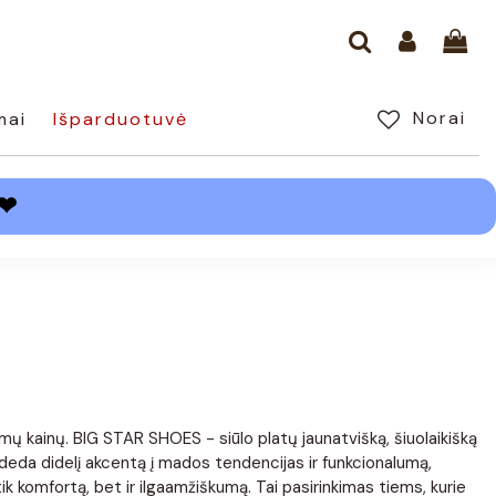
Norai
mai
Išparduotuvė
❤
amų kainų. BIG STAR SHOES - siūlo platų jaunatvišką, šiuolaikišką
 deda didelį akcentą į mados tendencijas ir funkcionalumą,
k komfortą, bet ir ilgaamžiškumą. Tai pasirinkimas tiems, kurie