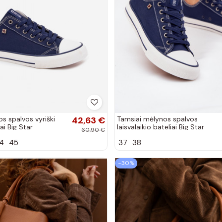
s spalvos vyriški
42,63 €
Tamsiai mėlynos spalvos
ai Big Star
laisvalaikio bateliai Big Star
60,90 €
DD274A235
4
45
37
38
−30%