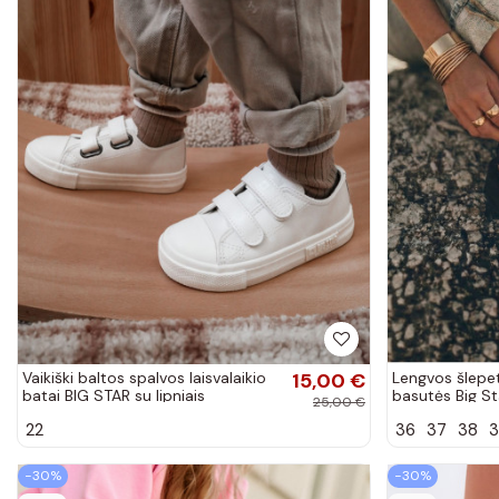
Vaikiški baltos spalvos laisvalaikio
15,00 €
Lengvos šlepe
batai BIG STAR su lipniais
basutės Big S
25,00 €
užsegimais
juodos spalvo
22
36
37
38
3
−30%
−30%