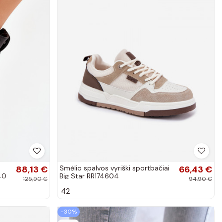
88,13 €
Smėlio spalvos vyriški sportbačiai
66,43 €
40
Big Star RR174604
125,90 €
94,90 €
42
−30%