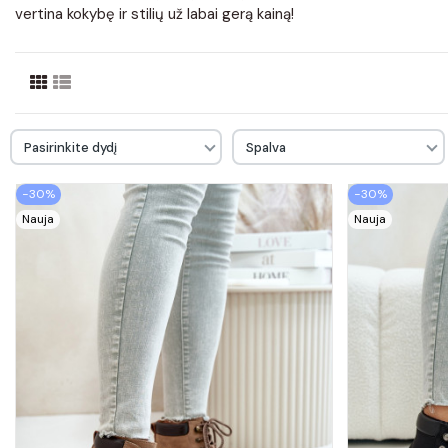
vertina kokybę ir stilių už labai gerą kainą!
Pasirinkite dydį
Spalva
−30%
−30%
Nauja
Nauja