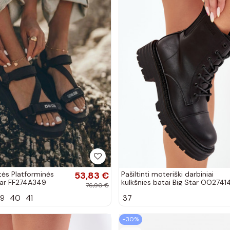
tės Platforminės
53,83 €
Pašiltinti moteriški darbiniai
tar FF274A349
kulkšnies batai Big Star OO2741
76,90 €
s
juodos spalvos
9
40
41
37
−30%