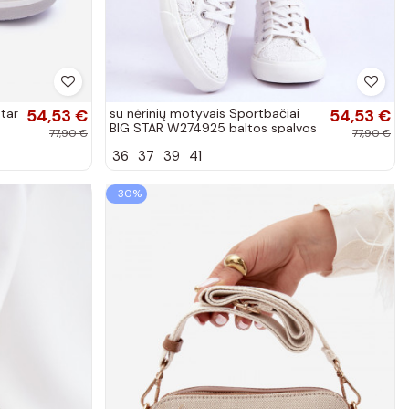
Star
54,53 €
su nėrinių motyvais Sportbačiai
54,53 €
BIG STAR W274925 baltos spalvos
77,90 €
77,90 €
36
37
39
41
−30%