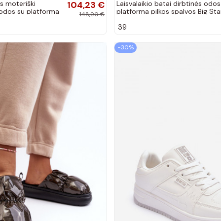
s moteriški
104,23 €
Laisvalaikio batai dirbtinės odos
 odos su platforma
platforma pilkos spalvos Big Sta
148,90 €
4A335
MM274005
39
−30%