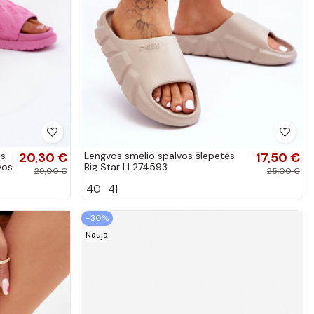
ės
20,30 €
Lengvos smėlio spalvos šlepetės
17,50 €
vos
Big Star LL274593
29,00 €
25,00 €
40
41
−30%
Nauja