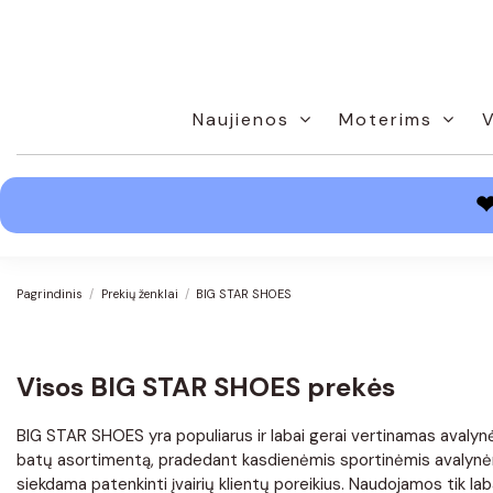
Naujienos
Moterims
Pagrindinis
Prekių ženklai
BIG STAR SHOES
Visos BIG STAR SHOES prekės
BIG STAR SHOES yra populiarus ir labai gerai vertinamas avalynės
batų asortimentą, pradedant kasdienėmis sportinėmis avalynėmis 
siekdama patenkinti įvairių klientų poreikius. Naudojamos tik la