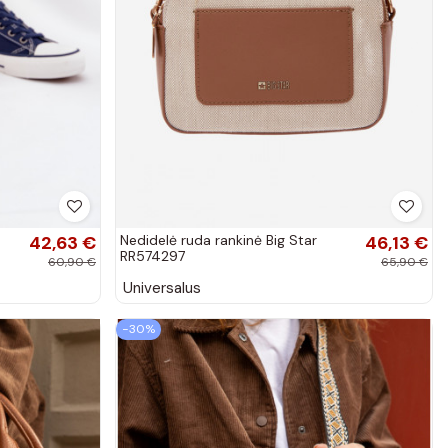
42,63 €
Nedidelė ruda rankinė Big Star
46,13 €
RR574297
60,90 €
65,90 €
Universalus
−30%