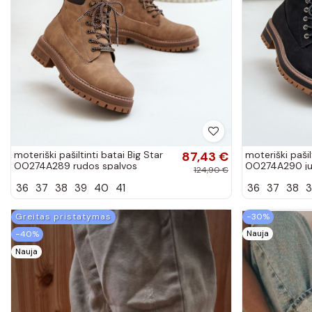
moteriški pašiltinti batai Big Star
87,43 €
moteriški pašil
OO274A289 rudos spalvos
OO274A290 ju
124,90 €
36
37
38
39
40
41
36
37
38
3
Greitas pristatymas
−30%
Nauja
−40%
Nauja