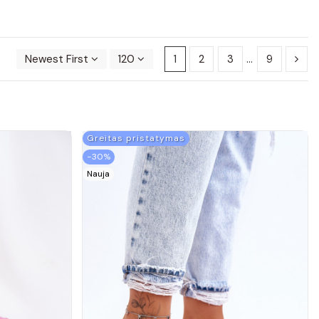
Newest First
120
1
2
3
…
9
Greitas pristatymas
−30%
Nauja