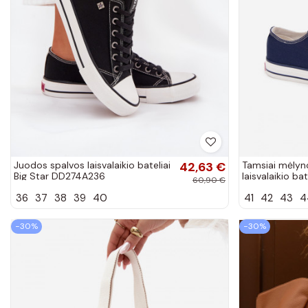
Juodos spalvos laisvalaikio bateliai
42,63 €
Tamsiai mėlyno
Big Star DD274A236
laisvalaikio bat
60,90 €
DD174503
36
37
38
39
40
41
42
43
4
−30%
−30%