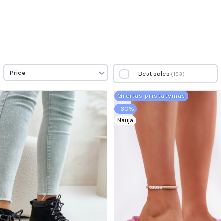
Price
Best sales
183
Greitas pristatymas
−30%
Nauja