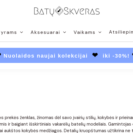
Atsiliepi
Vyrams
Aksesuarai
Vaikams
❤
❤
Nuolaidos naujai kolekcijai
iki -30%!
 prekės ženklas, žinomas dėl savo įvairių stilių, kokybės ir priein
ir baigiant išskirtiniais vakarėlių batelių modeliais. Gamintojas
bai aukštos kokybės medžiagos. Detalių kruopštumas užtikrina ne ti