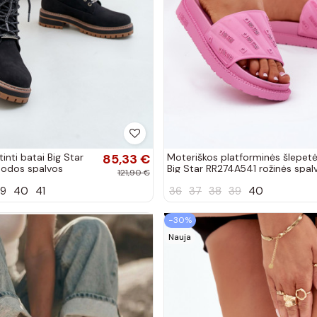
tinti batai Big Star
85,33 €
Moteriškos platforminės šlepet
odos spalvos
Big Star RR274A541 rožinės spal
121,90 €
9
40
41
36
37
38
39
40
−30%
Nauja