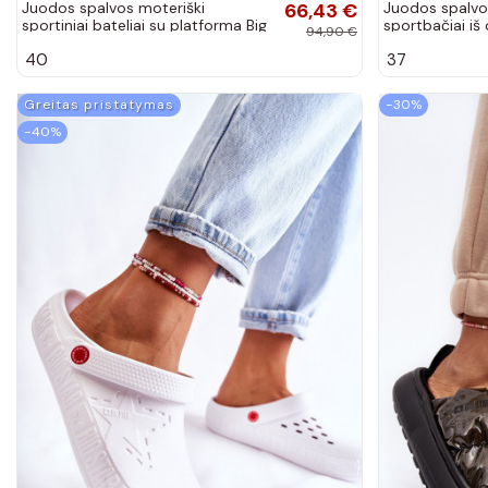
Juodos spalvos moteriški
66,43 €
Juodos spalvo
sportiniai bateliai su platforma Big
sportbačiai iš
94,90 €
Star RR274523 HI-POLY SYSTEM
Big Star RR27
40
37
Greitas pristatymas
−30%
−40%