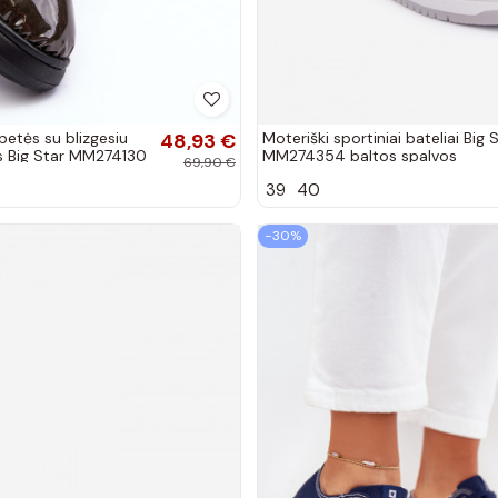
petės su blizgesiu
48,93 €
Moteriški sportiniai bateliai Big 
s Big Star MM274130
MM274354 baltos spalvos
69,90 €
39
40
−30%