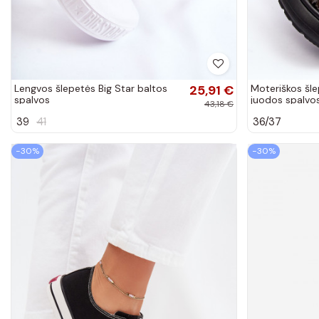
Lengvos šlepetės Big Star baltos
25,91 €
Moteriškos šle
spalvos
juodos spalvo
43,18 €
39
41
36/37
−30%
−30%