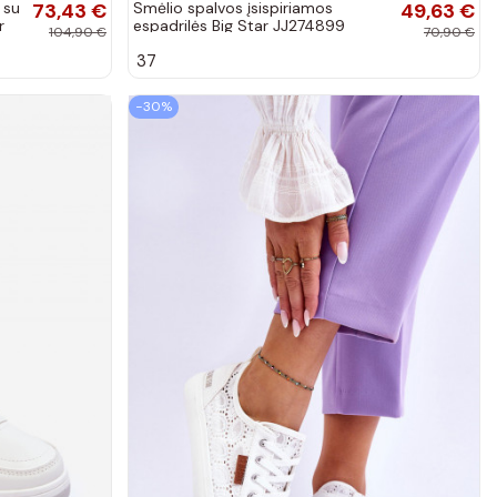
 su
73,43 €
Smėlio spalvos įsispiriamos
49,63 €
r
espadrilės Big Star JJ274899
104,90 €
70,90 €
37
−30%