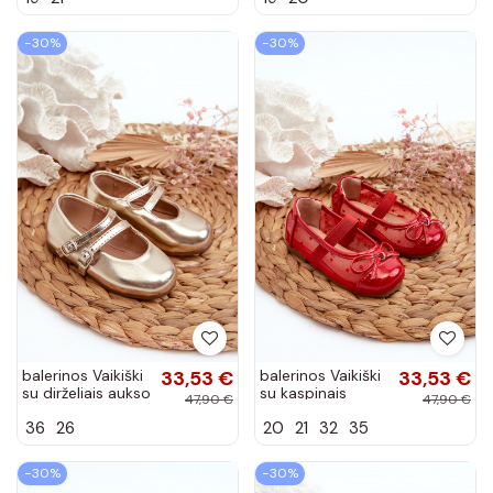
Margenis
Margenis
−30%
−30%
balerinos Vaikiški
33,53 €
balerinos Vaikiški
33,53 €
su dirželiais aukso
su kaspinais
47,90 €
47,90 €
spalvos Margenis
raudonos spalvos
36
26
20
21
32
35
Jellema
−30%
−30%