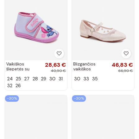
Vaikiškos
28,63 €
Blizgančios
46,83 €
šlepetės su
vaikiškos
40,90 €
66,90 €
lipniais
balerinos su
24
25
27
28
29
30
31
30
33
35
užsegimais
tinklu ir
STITCH rožinės
širdutėmis
32
26
spalvos
smėlio spalvos
Binky
−30%
−30%