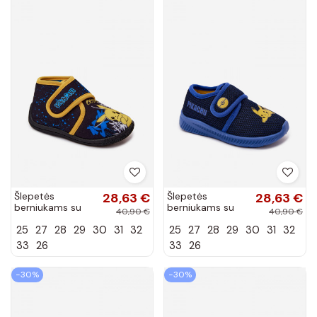
Šlepetės
28,63 €
Šlepetės
28,63 €
berniukams su
berniukams su
40,90 €
40,90 €
lipniais
lipniais
25
27
28
29
30
31
32
25
27
28
29
30
31
32
užsegimais
užsegimais
Pikachu geltonos
Pikachu tamsiai
33
26
33
26
spalvos
mėlynos spalvos
−30%
−30%