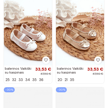
balerinos Vaikiški
33,53 €
balerinos Vaikiški
33,53 €
su kaspinais
su kaspinais
47,90 €
47,90 €
baltos spalvos
aukso spalvos
25
32
33
34
35
36
20
21
35
Jellema
Jellema
−30%
−30%