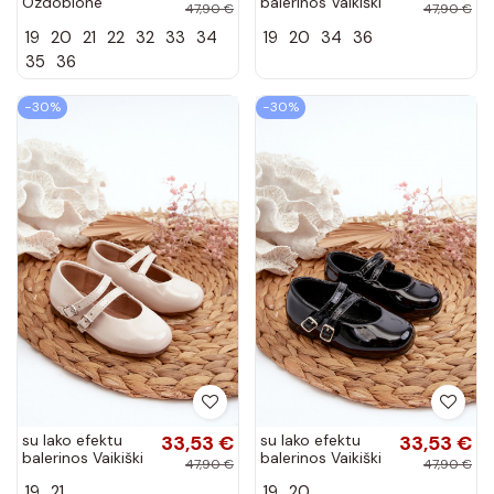
Ozdobione
balerinos Vaikiški
47,90 €
47,90 €
Cekinami juodos
su dirželiais
19
20
21
22
32
33
34
19
20
34
36
spalvos Weries
raudonos spalvos
Margenis
35
36
−30%
−30%
su lako efektu
33,53 €
su lako efektu
33,53 €
balerinos Vaikiški
balerinos Vaikiški
47,90 €
47,90 €
su dirželiais
su dirželiais
19
21
19
20
smėlio spalvos
juodos spalvos