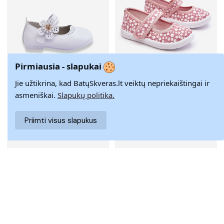
Pirmiausia - slapukai
Jie užtikrina, kad BatųSkveras.lt veiktų nepriekaištingai ir
Vaikiškos
40,53 €
Vaikiški Balerinos
27,93 €
balerinos su
su lipniais
asmeniškai.
Slapukų politika.
57,90 €
39,90 €
gėlyte baltos
užsegimais
20
21
29
20
21
22
spalvos Cobi
rožinės spalvos
Selah
Priimti visus slapukus
−30%
−30%