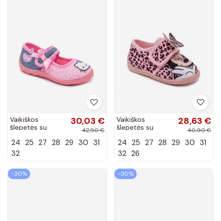
Vaikiškos
30,03 €
Vaikiškos
28,63 €
šlepetės su
šlepetės su
42,90 €
40,90 €
lipniais
lipniais
24
25
27
28
29
30
31
24
25
27
28
29
30
31
užsegimais
užsegimais
HELLO KITTY
MINNIE MOUSE
32
32
26
rožinės spalvos
rožinės spalvos
−30%
−30%