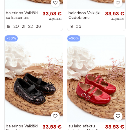
balerinos Vaikiški
33,53 €
balerinos Vaikiški
33,53 €
su kaspinais
Ozdobione
47,90 €
47,90 €
juodos spalvos
Cekinami rožinės
19
20
21
22
36
19
35
Jellema
spalvos Weries
−30%
−30%
balerinos Vaikiški
33,53 €
su lako efektu
33,53 €