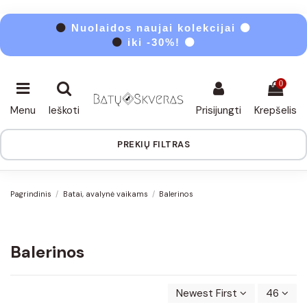
⚫
Nuolaidos naujai kolekcijai ⚫
⚫
iki -30%! ⚫
0
Menu
Ieškoti
Prisijungti
Krepšelis
PREKIŲ FILTRAS
Pagrindinis
Batai, avalynė vaikams
Balerinos
Balerinos
Newest First
46