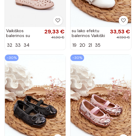
Vaikiškos
29,33 €
su lako efektu
33,53 €
balerinos su
balerinos Vaikiški
41,90 €
47,90 €
aužūro
su dirželiais
32
33
34
19
20
21
35
elementais, blizgi
baltos spalvos
rožinė spalva
Margenis
Zindira
−30%
−30%