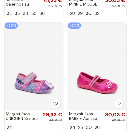
41,23 €
30,03 €
balerinos su
MINNIE MOUSE
58,90 €
42,90 €
ornamentais ir
Nomi bordo
32
33
34
35
36
28
29
30
32
dirželiu Vinceza
spalvos
13277 baltos
šlepetės-
perlamutrinės
baletkos
−30%
−30%
spalvos
Mergaitiškos
29,33 €
Mergaitiškos
30,03 €
UNICORN Silviera
BARBIE Adrisse
41,90 €
42,90 €
rožinės spalvos
rožinės spalvos
24
24
25
30
26
šlepetės-
šlepetės-