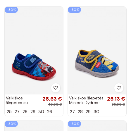
−30%
−30%
Vaikiškos
28,63 €
Vaikiškos šlepetės
25,13 €
šlepetės su
Minionki žydros-
40,90 €
35,90 €
lipniais
geltonos spalvos
25
27
28
29
30
26
27
28
29
30
užsegimais PAIN
patrulis tamsiai
mėlynos spalvos
−30%
−30%