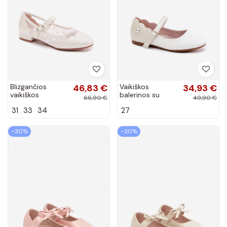
Blizgančios
46,83 €
Vaikiškos
34,93 €
vaikiškos
balerinos su
66,90 €
49,90 €
balerinos su
dirželiais ir lipniais
31
33
34
27
tinklu ir
užsegimais su
širdutėmis baltos
širdelėmis baltos
spalvos Binky
spalvos...
−30%
−30%