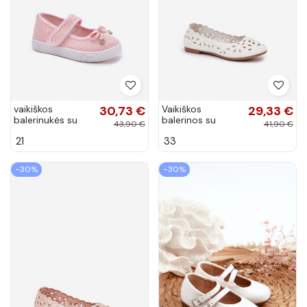
vaikiškos
30,73 €
Vaikiškos
29,33 €
balerinukės su
balerinos su
43,90 €
41,90 €
kaspinais rožinės
aužūro
21
33
spalvos Amirinas
elementais, blizgi
balta spalva
Zindira
−30%
−30%