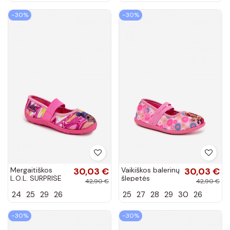
baletkos su
baletkos
lipniais
−30%
−30%
užsegimais
Mergaitiškos
30,03 €
Vaikiškos balerinų
30,03 €
L.O.L. SURPRISE
šlepetės
42,90 €
42,90 €
Janeline rožinės
„Šunyčių patrulis"
24
25
29
26
25
27
28
29
30
26
spalvos
Skye rožinės
šlepetės-
spalvos Ravellina
baletkos
−30%
−30%