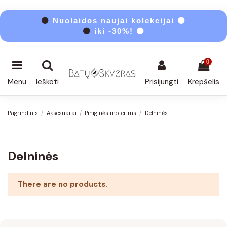
⚫
Nuolaidos naujai kolekcijai ⚫
⚫
iki -30%! ⚫
0
Menu
Ieškoti
Prisijungti
Krepšelis
Pagrindinis
Aksesuarai
Piniginės moterims
Delninės
Delninės
There are no products.