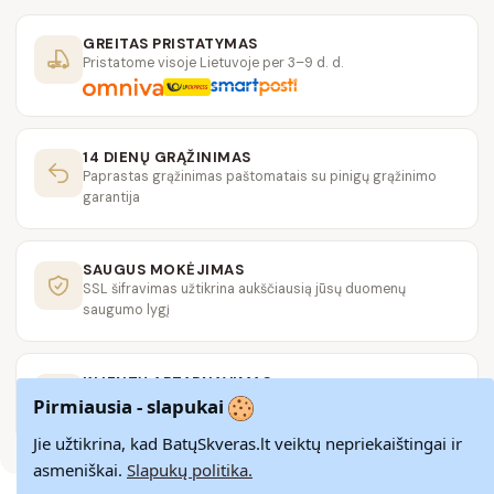
GREITAS PRISTATYMAS
Pristatome visoje Lietuvoje per 3–9 d. d.
14 DIENŲ GRĄŽINIMAS
Paprastas grąžinimas paštomatais su pinigų grąžinimo
garantija
SAUGUS MOKĖJIMAS
SSL šifravimas užtikrina aukščiausią jūsų duomenų
saugumo lygį
KLIENTŲ APTARNAVIMAS
Rašykite mums
info@batuskveras.lt
Pirmiausia - slapukai
Jie užtikrina, kad BatųSkveras.lt veiktų nepriekaištingai ir
asmeniškai.
Slapukų politika.