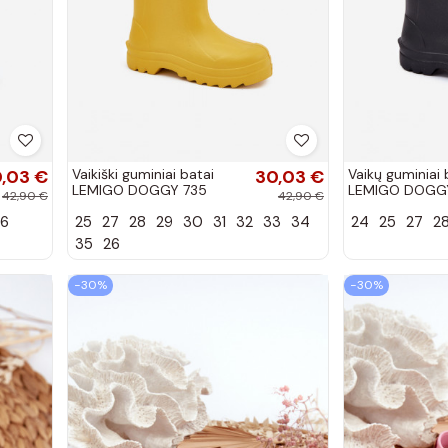
,03 €
Vaikiški guminiai batai
30,03 €
Vaikų guminiai 
LEMIGO DOGGY 735
LEMIGO DOGG
42,90 €
42,90 €
geltonos spalvos
juodos spalvos
26
25
27
28
29
30
31
32
33
34
24
25
27
2
35
26
−30%
−30%