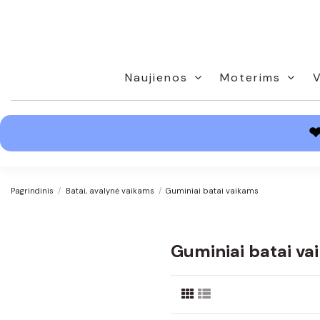
Naujienos
Moterims
Pagrindinis
Batai, avalynė vaikams
Guminiai batai vaikams
Guminiai batai va