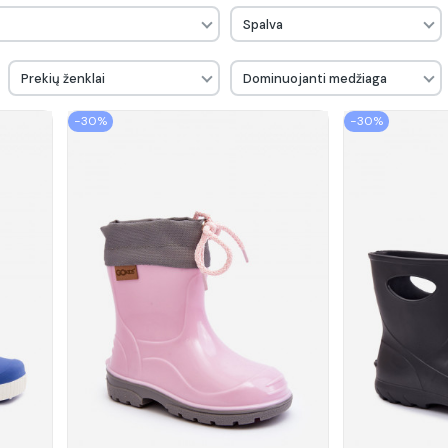
Spalva
Prekių ženklai
Dominuojanti medžiaga
−30%
−30%