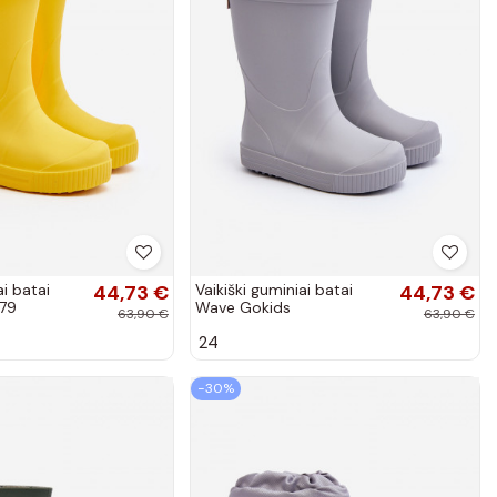
ai batai
44,73 €
Vaikiški guminiai batai
44,73 €
79
Wave Gokids
63,90 €
63,90 €
os
24
−30%