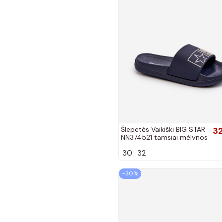
Šlepetės Vaikiški BIG STAR
3
NN374521 tamsiai mėlynos
spalvos
30
32
−30%