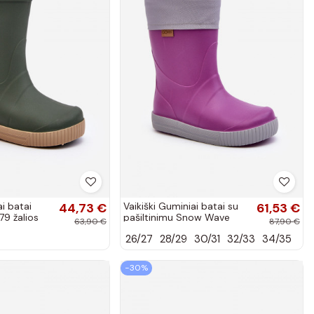
ai batai
44,73 €
Vaikiški Guminiai batai su
61,53 €
9 žalios
pašiltinimu Snow Wave
63,90 €
87,90 €
Gokids 981 Violetinės
26/27
28/29
30/31
32/33
34/35
spalvos
−30%