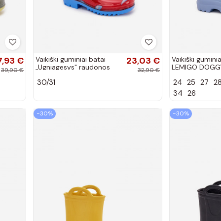
7,93 €
Vaikiški guminiai batai
23,03 €
Vaikiški guminia
„Ugniagesys" raudonos
LEMIGO DOGG
39,90 €
32,90 €
spalvos „Breezly"
mėlynos spalv
30/31
24
25
27
2
34
26
−30%
−30%