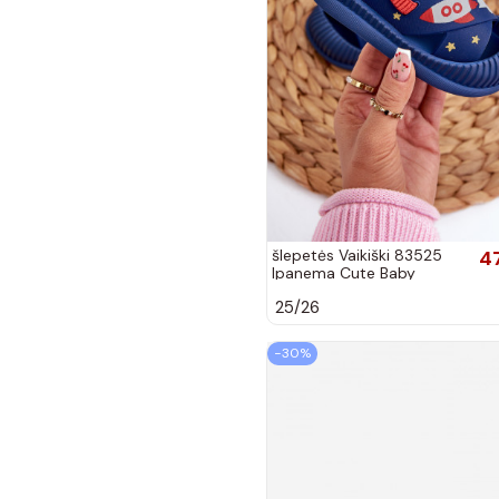
šlepetės Vaikiški 83525
4
Ipanema Cute Baby
tamsiai mėlynos spalvos
25/26
−30%