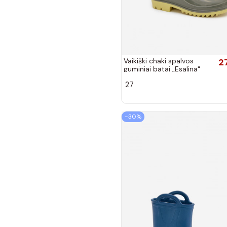
Vaikiški chaki spalvos
2
guminiai batai „Esalina"
27
−30%