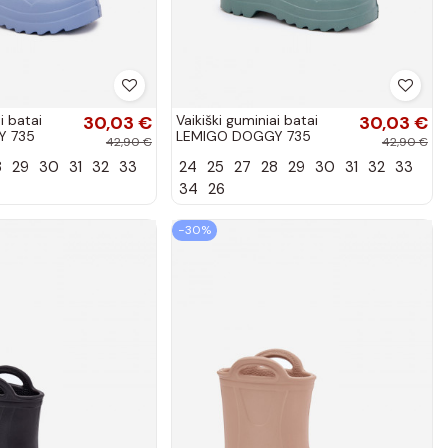
i batai
30,03 €
Vaikiški guminiai batai
30,03 €
Y 735
LEMIGO DOGGY 735
42,90 €
42,90 €
os
žalios spalvos
8
29
30
31
32
33
24
25
27
28
29
30
31
32
33
34
26
−30%