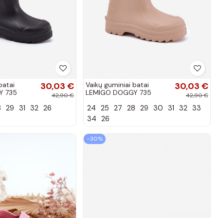
batai
30,03 €
Vaikų guminiai batai
30,03 €
Y 735
LEMIGO DOGGY 735
42,90 €
42,90 €
smėlio spalvos
8
29
31
32
26
24
25
27
28
29
30
31
32
33
34
26
−30%