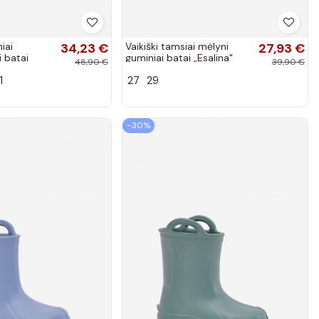
iai
34,23 €
Vaikiški tamsiai mėlyni
27,93 €
 batai
guminiai batai „Esalina"
48,90 €
39,90 €
 pilkos
1
27
29
−30%