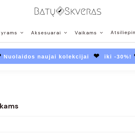
Atsiliepi
Vyrams
Aksesuarai
Vaikams
❤
❤
Nuolaidos naujai kolekcijai
iki -30%!
ikams