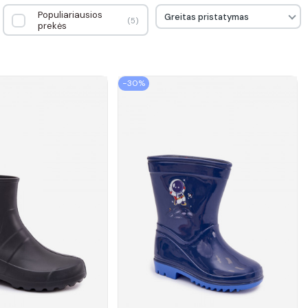
Populiariausios
Greitas pristatymas
5
prekės
−30%