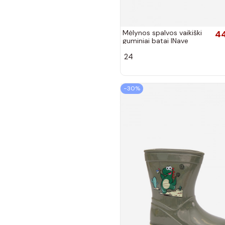
Mėlynos spalvos vaikiški
44
guminiai batai INave
Gokids 979
24
−30%