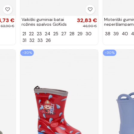
,73 €
Vaikiški guminiai batai
32,83 €
Moteriški gumin
rožinės spalvos GoKids
neperšlampami
63,90 €
46,90 €
KIMMY 951
LEMIGO GARDEN
21
22
23
24
25
27
28
29
30
38
39
40
4
spalvos
31
32
33
26
−30%
−30%