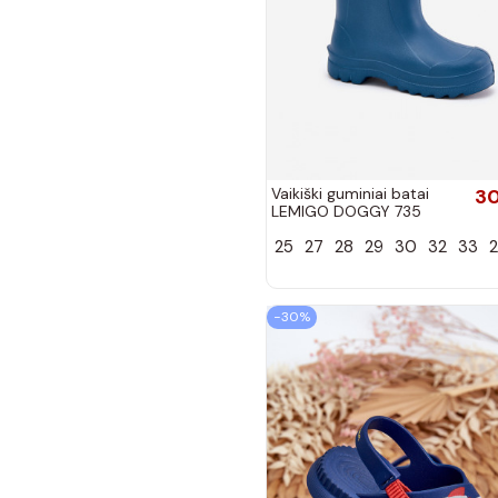
Vaikiški guminiai batai
30
LEMIGO DOGGY 735
tamsiai mėlynos spalvos
25
27
28
29
30
32
33
−30%