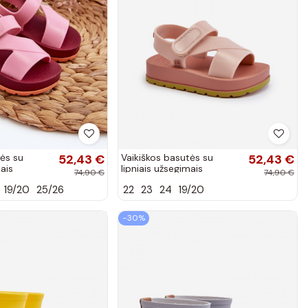
tės su
52,43 €
Vaikiškos basutės su
52,43 €
mais
lipniais užsegimais
74,90 €
74,90 €
ės spalvos
LL385002 Šviesaus rausvo
19/20
25/26
22
23
24
19/20
atspalvio
−30%