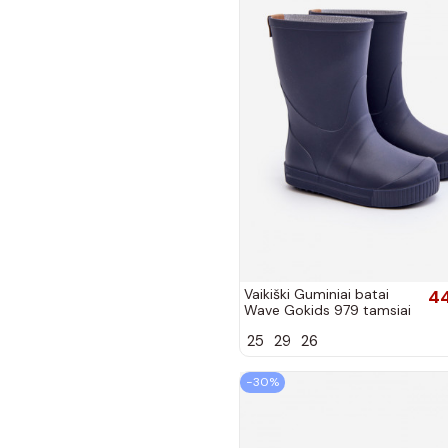
Vaikiški Guminiai batai
44
Wave Gokids 979 tamsiai
mėlynos spalvos
25
29
26
−30%