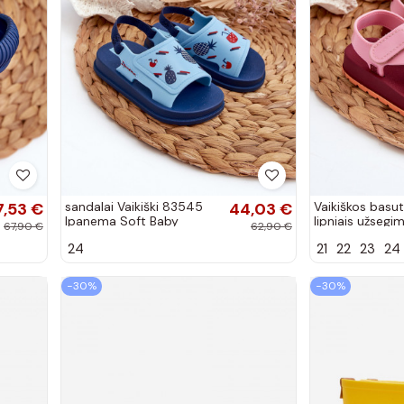
7,53 €
sandalai Vaikiški 83545
44,03 €
Vaikiškos basu
Ipanema Soft Baby
lipniais užsegi
67,90 €
62,90 €
mėlynos spalvos
LL385001 rožin
24
21
22
23
24
−30%
−30%