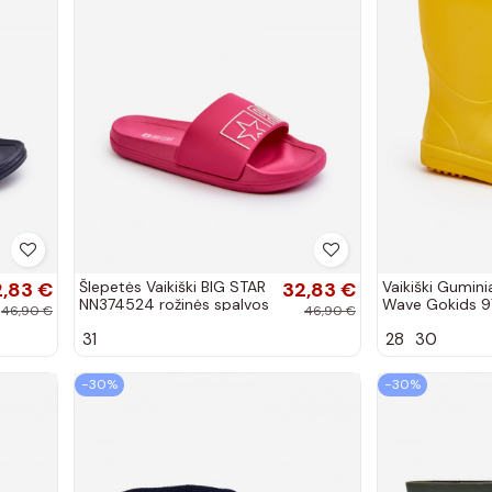
2,83 €
Šlepetės Vaikiški BIG STAR
32,83 €
Vaikiški Gumini
NN374524 rožinės spalvos
Wave Gokids 9
46,90 €
46,90 €
geltonos spalv
31
28
30
−30%
−30%