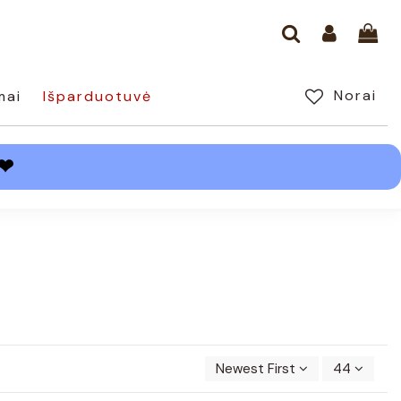
Norai
mai
Išparduotuvė
❤
Newest First
44