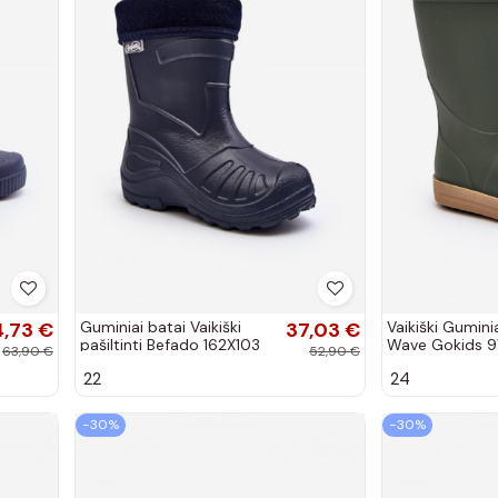
,73 €
Guminiai batai Vaikiški
37,03 €
Vaikiški Gumini
pašiltinti Befado 162X103
Wave Gokids 97
63,90 €
52,90 €
tamsiai mėlynos spalvos
spalvos
22
24
−30%
−30%