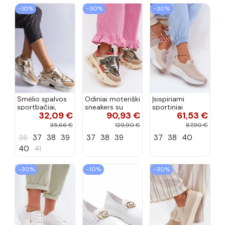
−10%
−30%
−30%
Smėlio spalvos
Odiniai moteriški
Įsispiriami
sportbačiai,
sneakers su
sportiniai
32,09 €
90,93 €
61,53 €
dekoruoti Valdez
platforma D&A
bateliai Kobbo
cirkonio virvele
CR61-3133
102425 smėlio
35,66 €
129,90 €
87,90 €
smėlio spalvos
spalvos
36
37
38
39
37
38
39
37
38
40
40
41
−30%
−10%
−30%