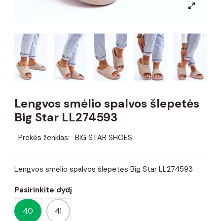
Lengvos smėlio spalvos šlepetės
Big Star LL274593
Prekės ženklas:
BIG STAR SHOES
Lengvos smėlio spalvos šlepetės Big Star LL274593
Pasirinkite dydį
40
41