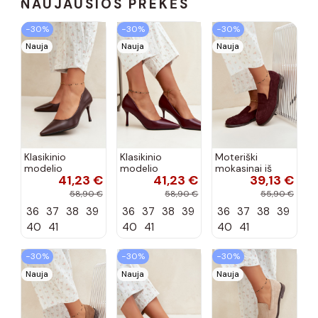
NAUJAUSIOS PREKĖS
−30%
−30%
−30%
Nauja
Nauja
Nauja
Klasikinio
Klasikinio
Moteriški
modelio
modelio
mokasinai iš
41,23 €
41,23 €
39,13 €
aukštakulniai
aukštakulniai
dirbtinės
bateliai iš
bateliai iš
zomšos, bordo
58,90 €
58,90 €
55,90 €
dirbtinės odos,
dirbtinės odos,
spalvos Laisie
36
37
38
39
36
37
38
39
36
37
38
39
šokolado
bordo spalvos
spalvos Nesha
Nesha
40
41
40
41
40
41
−30%
−30%
−30%
Nauja
Nauja
Nauja