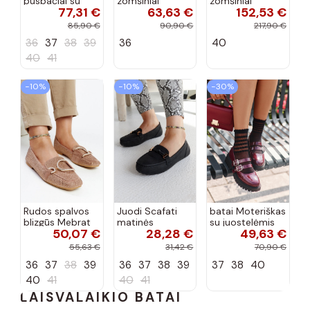
pusbačiai su
zomšiniai
zomšiniai
77,31 €
63,63 €
152,53 €
dekoratyvine
mokasinai
bateliai su
sagtimi Taija
Demela mėlynos
kulniukais smėlio
85,90 €
90,90 €
217,90 €
spalvos
spalvos
36
37
38
39
36
40
40
41
−10%
−10%
−30%
Rudos spalvos
Juodi Scafati
batai Moteriškas
blizgūs Mebrat
matinės
su juostelėmis
50,07 €
28,28 €
49,63 €
bateliai
apdailos bateliai
su lako efektu
bordo spalvos
55,63 €
31,42 €
70,90 €
Terione
36
37
38
39
36
37
38
39
37
38
40
40
41
40
41
LAISVALAIKIO BATAI