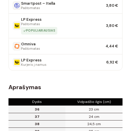
Smartpost – Itella
3,80 €
Paštomatas
LP Express
Paštomatas
3,80 €
POPULIARIAUSIAS
Omniva
4,44 €
Paštomatas
LP Express
6,92 €
Kurjeris į namus
Aprašymas
Dydis
Vidpadžio ilgis (cm)
36
23 cm
37
24 cm
38
24,5 cm