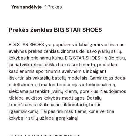
Yra sandėlyje
1 Prekės
Prekės ženklas BIG STAR SHOES
BIG STAR SHOES yra populiarus ir labai gerai vertinamas
avalynės prekės ženklas, žinomas dėl savo įvairių stilių,
kokybės ir prieinamų kainų. BIG STAR SHOES - siūlo platų
jaunatvišką, šiuolaikišką batų asortimentą, pradedant
kasdienėmis sportinėmis avalynėmis ir baigiant
išskirtiniais vakarėlių batelių modeliais. Gamintojas deda
didelį akcentą į mados tendencijas ir funkcionalumą,
siekdama patenkinti įvairių klientų poreikius. Naudojamos
tik labai aukštos kokybės medžiagos. Detalių
kruopštumas užtikrina ne tik komfortą, bet ir
ilgaamžiškumą. Tai pasirinkimas tiems, kurie vertina
kokybę ir stilių už labai gerą kainą!