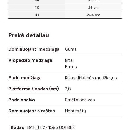
39
25 cm
40
26 cm
41
26,5 cm
Prekė detaliau
Dominuojanti medžiaga
Guma
Vidpadžio medžiaga
Kita
Putos
Pado medžiaga
Kitos dirbtinės medžiagos
Platforma / padas (cm)
2,5
Pado spalva
Smėlio spalvos
Dominuojantis raštas
Nėra raštų
Kodas
BAT_LL274593 801 BEŻ