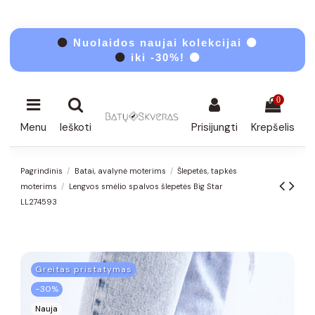
⚫
Nuolaidos naujai kolekcijai ⚫
⚫
iki -30%! ⚫
0
Menu
Ieškoti
Prisijungti
Krepšelis
Pagrindinis
Batai, avalynė moterims
Šlepetės, tapkės
moterims
Lengvos smėlio spalvos šlepetės Big Star
LL274593
Greitas pristatymas
−30%
Nauja