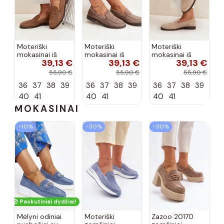
Moteriški
Moteriški
Moteriški
mokasinai iš
mokasinai iš
mokasinai iš
39,13 €
39,13 €
39,13 €
dirbtinės
dirbtinės
dirbtinės
zomšos, rudos
zomšos, molio
zomšos, smėlio
55,90 €
55,90 €
55,90 €
spalvos Laisie
spalvos Laisie
spalvos Laisie
36
37
38
39
36
37
38
39
36
37
38
39
40
41
40
41
40
41
MOKASINAI
−10%
−30%
−30%
Paskutiniai dydžiai!
Mėlyni odiniai
Moteriški
Zazoo 20170