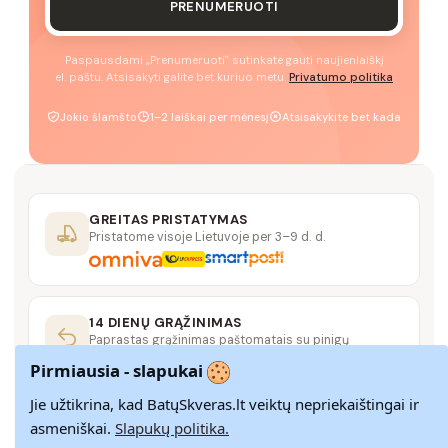
PRENUMERUOTI
Paspausdami „Prenumeruoti" sutinkate gauti naujienlaiškį
el. paštu. Atsisakyti galite bet kuriuo metu.
Privatumo politika
Jokio šlamšto
1–2 laiškai per mėnesį
Atsisakykite bet kada
GREITAS PRISTATYMAS
Pristatome visoje Lietuvoje per 3–9 d. d.
14 DIENŲ GRĄŽINIMAS
Paprastas grąžinimas paštomatais su pinigų
grąžinimo garantija
Pirmiausia - slapukai
Jie užtikrina, kad BatųSkveras.lt veiktų nepriekaištingai ir
SAUGUS MOKĖJIMAS
asmeniškai.
Slapukų politika.
SSL šifravimas užtikrina aukščiausią jūsų duomenų