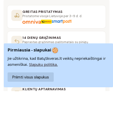
GREITAS PRISTATYMAS
Pristatome visoje Lietuvoje per 3–9 d. d.
14 DIENŲ GRĄŽINIMAS
Paprastas grąžinimas paštomatais su pinigų
grąžinimo garantija
Pirmiausia - slapukai
Jie užtikrina, kad BatųSkveras.lt veiktų nepriekaištingai ir
SAUGUS MOKĖJIMAS
asmeniškai.
Slapukų politika.
SSL šifravimas užtikrina aukščiausią jūsų duomenų
saugumo lygį
Priimti visus slapukus
KLIENTŲ APTARNAVIMAS
Rašykite mums
info@batuskveras.lt