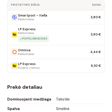
PRISTATYMO BŪDAI
KAINA
Smartpost – Itella
3,80 €
Paštomatas
LP Express
Paštomatas
3,80 €
POPULIARIAUSIAS
Omniva
4,44 €
Paštomatas
LP Express
6,92 €
Kurjeris į namus
Prekė detaliau
Dominuojanti medžiaga
Tekstilė
Spalva
Smėlinė