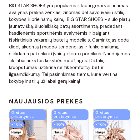
BIG STAR SHOES yra populiarus ir labai gerai vertinamas
avalynės prekės ženklas, žinomas dėl savo įvairių stilių,
kokybės ir prieinamų kainų. BIG STAR SHOES - siūlo platų
jaunatvišką, šiuolaikišką batų asortimentą, pradedant
kasdienėmis sportinėmis avalynėmis ir baigiant
išskirtiniais vakarėlių batelių modeliais. Gamintojas deda
didelį akcentą į mados tendencijas ir funkcionalumą,
siekdama patenkinti įvairių klientų poreikius. Naudojamos
tik labai aukštos kokybės medžiagos. Detalių
kruopštumas užtikrina ne tik komfortą, bet ir
ilgaamžiškumą. Tai pasirinkimas tiems, kurie vertina
kokybę ir stilių už labai gerą kainą!
NAUJAUSIOS PREKĖS
Greitas
Greitas
Greitas
pristatymas
pristatymas
pristatymas
−40%
−40%
−40%
Nauja
Nauja
Nauja