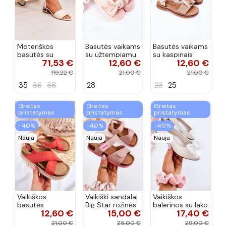
Moteriškos
Basutės vaikams
Basutės vaikams
basutės su
su užtempiamu
su kaspinais
71,53 €
12,60 €
12,60 €
aukso spalvos
užsegimu
aukso spalvos
kulniukais Laura
rožinės spalvos
119,22 €
21,00 €
21,00 €
Messi smėlio
35
36
38
28
23
25
spalvos
Greitas
Greitas
Greitas
pristatymas
pristatymas
pristatymas
−40%
−40%
−40%
Nauja
Nauja
Nauja
Vaikiškos
Vaikiški sandalai
Vaikiškos
basutės
Big Star rožinės
balerinos su lako
12,60 €
15,00 €
17,40 €
koralinės
spalvos
efektu ir
spalvos
kaspinais baltos
21,00 €
25,00 €
29,00 €