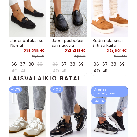
Juodi batukai su
Juodi pusbačiai
Rudi mokasinai
Namal
su masyviu
šilti su kailiu
28,28 €
24,46 €
35,92 €
dekoracija
padu Teska
Loafy
31,42 €
27,18 €
39,91 €
36
37
38
39
36
37
38
39
36
37
38
39
40
41
40
41
40
41
LAISVALAIKIO BATAI
−10%
−10%
Greitas
pristatymas
−40%