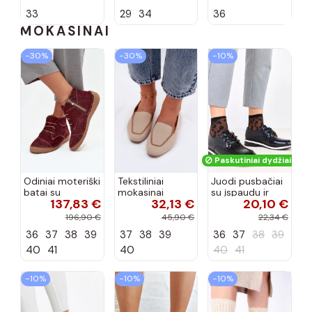
spalvos Zolly
33
29
34
36
MOKASINAI
−30%
−30%
−10%
Paskutiniai dydžiai!
Odiniai moteriški
Tekstiliniai
Juodi pusbačiai
batai su
mokasinai
su įspaudu ir
137,83 €
32,13 €
20,10 €
siūlėmis, pilies
smėlio spalvos
kvadratiniu
tipo, Artiker
Selisa
priekiu Kerawa
196,90 €
45,90 €
22,34 €
57C2116, bordo
36
37
38
39
37
38
39
36
37
38
39
spalvos
40
41
40
40
41
−10%
−10%
−10%