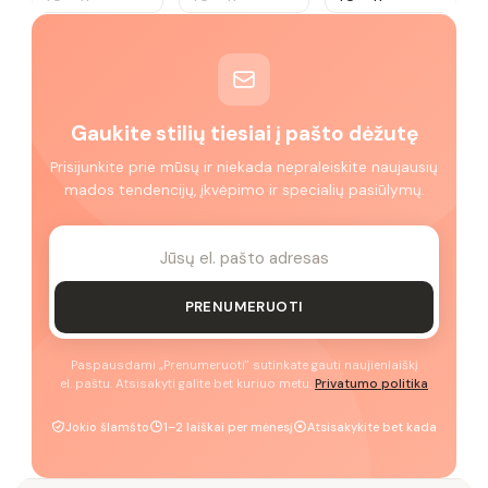
Gaukite stilių tiesiai į pašto dėžutę
Prisijunkite prie mūsų ir niekada nepraleiskite naujausių
mados tendencijų, įkvėpimo ir specialių pasiūlymų.
PRENUMERUOTI
Paspausdami „Prenumeruoti" sutinkate gauti naujienlaiškį
el. paštu. Atsisakyti galite bet kuriuo metu.
Privatumo politika
Jokio šlamšto
1–2 laiškai per mėnesį
Atsisakykite bet kada