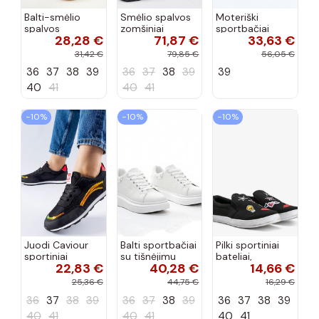
Balti-smėlio
Smėlio spalvos
Moteriški
spalvos
zomšiniai
sportbačiai
28,28 €
71,87 €
33,63 €
sportiniai
sportiniai
juodos spalvos
bateliai su
bateliai, „Karino"
Feluci
31,42 €
79,85 €
56,05 €
dvigubu raišteliu
36
37
38
39
36
37
38
39
39
Casey
40
41
40
41
−10%
−10%
−10%
Juodi Caviour
Balti sportbačiai
Pilki sportiniai
sportiniai
su tišnėjimu
bateliai,
22,83 €
40,28 €
14,66 €
sportbačiai
Peyton
„Justice"
25,36 €
44,75 €
16,29 €
36
37
38
39
36
37
38
39
36
37
38
39
40
41
40
41
40
41