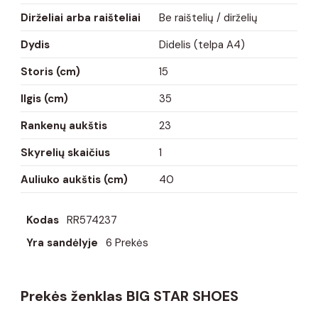
Dirželiai arba raišteliai
Be raištelių / dirželių
Dydis
Didelis (telpa A4)
Storis (cm)
15
Ilgis (cm)
35
Rankenų aukštis
23
Skyrelių skaičius
1
Auliuko aukštis (cm)
40
Kodas
RR574237
Yra sandėlyje
6 Prekės
Prekės ženklas BIG STAR SHOES