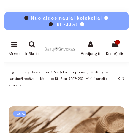
⚫
Nuolaidos naujai kolekcijai ⚫
⚫
iki -30%! ⚫
0
Menu
Ieškoti
Prisijungti
Krepšelis
Pagrindinis
Aksesuarai
Maišeliai - kuprinės
Medžiaginė
rankinė/krepšys pirkėjo tipo Big Star RR574237 ryškiai smėlio
spalvos
−30%