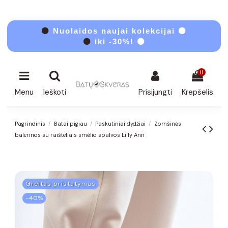
⚫
Nuolaidos naujai kolekcijai ⚫
⚫
iki -30%! ⚫
0
Menu
Ieškoti
Prisijungti
Krepšelis
Pagrindinis
Batai pigiau
Paskutiniai dydžiai
Zomšinės
balerinos su raišteliais smėlio spalvos Lilly Ann
Greitas pristatymas
−40%