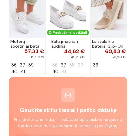
Paskutiniai dydžiai!
Moterų
Balti įmaunami
Laisvalaikio
sportiniai batai
audiniai
bateliai Slip-On
57,33 €
44,62 €
60,83 €
su ažūro
sportbačiai su
Big Star
elementais Big
sagtele
RR274721 smėlio
81,90 €
49,58 €
86,90 €
Star TT274291
Catherine
spalvos
36
37
39
36
37
38
39
36
baltos spalvos
40
41
40
41
Gaukite stilių tiesiai į pašto dėžutę
Prisijunkite prie mūsų ir niekada nepraleiskite naujausių
mados tendencijų, įkvėpimo ir specialių pasiūlymų.