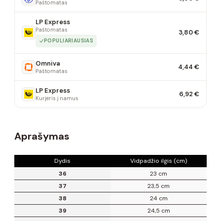
Paštomatas
LP Express
Paštomatas
3,80 €
POPULIARIAUSIAS
Omniva
4,44 €
Paštomatas
LP Express
6,92 €
Kurjeris į namus
Aprašymas
Dydis
Vidpadžio ilgis (cm)
36
23 cm
37
23,5 cm
38
24 cm
39
24,5 cm