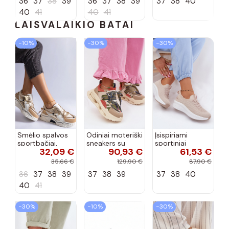
36
37
38
39
36
37
38
39
37
38
40
40
41
40
41
LAISVALAIKIO BATAI
−10%
−30%
−30%
Smėlio spalvos
Odiniai moteriški
Įsispiriami
sportbačiai,
sneakers su
sportiniai
32,09 €
90,93 €
61,53 €
dekoruoti Valdez
platforma D&A
bateliai Kobbo
cirkonio virvele
CR61-3133
102425 smėlio
35,66 €
129,90 €
87,90 €
smėlio spalvos
spalvos
36
37
38
39
37
38
39
37
38
40
40
41
−30%
−10%
−30%