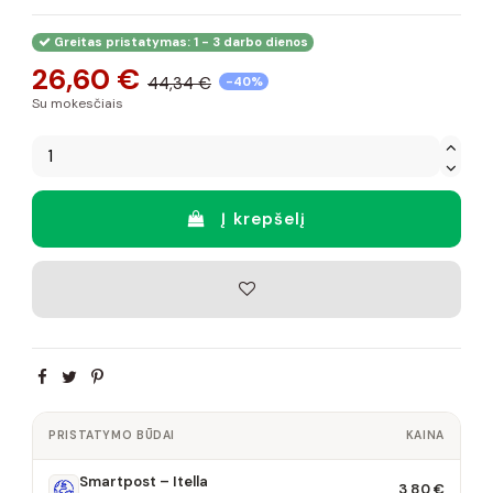
Greitas pristatymas: 1 - 3 darbo dienos
26,60 €
44,34 €
-40%
Su mokesčiais
Į krepšelį
PRISTATYMO BŪDAI
KAINA
Smartpost – Itella
3,80 €