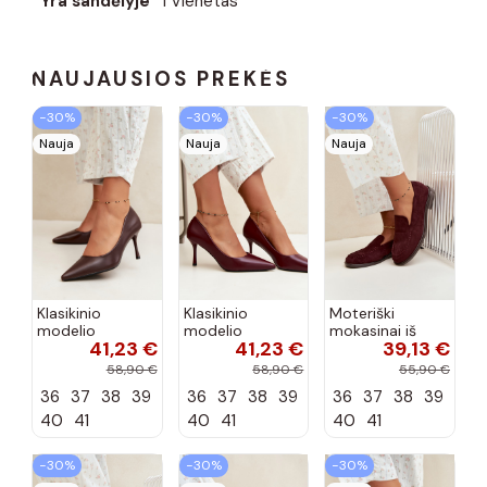
Yra sandėlyje
1 Vienetas
NAUJAUSIOS PREKĖS
−30%
−30%
−30%
Nauja
Nauja
Nauja
Klasikinio
Klasikinio
Moteriški
modelio
modelio
mokasinai iš
41,23 €
41,23 €
39,13 €
aukštakulniai
aukštakulniai
dirbtinės
bateliai iš
bateliai iš
zomšos, bordo
58,90 €
58,90 €
55,90 €
dirbtinės odos,
dirbtinės odos,
spalvos Laisie
36
37
38
39
36
37
38
39
36
37
38
39
šokolado
bordo spalvos
spalvos Nesha
Nesha
40
41
40
41
40
41
−30%
−30%
−30%