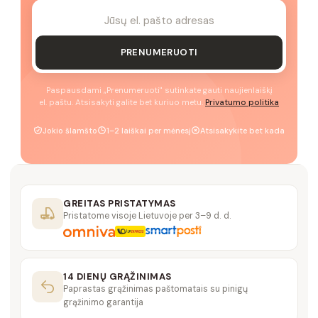
PRENUMERUOTI
Paspausdami „Prenumeruoti" sutinkate gauti naujienlaiškį
el. paštu. Atsisakyti galite bet kuriuo metu.
Privatumo politika
Jokio šlamšto
1–2 laiškai per mėnesį
Atsisakykite bet kada
GREITAS PRISTATYMAS
Pristatome visoje Lietuvoje per 3–9 d. d.
14 DIENŲ GRĄŽINIMAS
Paprastas grąžinimas paštomatais su pinigų
grąžinimo garantija