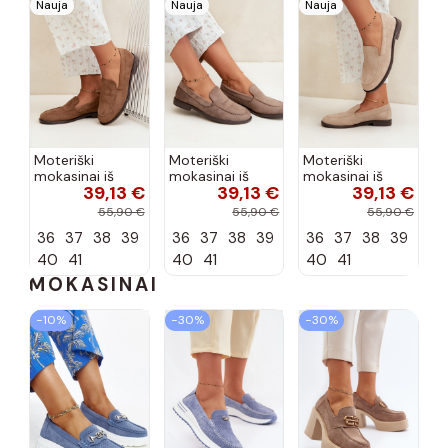
Nauja
Nauja
Nauja
Moteriški
Moteriški
Moteriški
mokasinai iš
mokasinai iš
mokasinai iš
39,13 €
39,13 €
39,13 €
dirbtinės
dirbtinės
dirbtinės
zomšos, rudos
zomšos, molio
zomšos, smėlio
55,90 €
55,90 €
55,90 €
spalvos Laisie
spalvos Laisie
spalvos Laisie
36
37
38
39
36
37
38
39
36
37
38
39
40
41
40
41
40
41
MOKASINAI
−10%
−30%
−30%