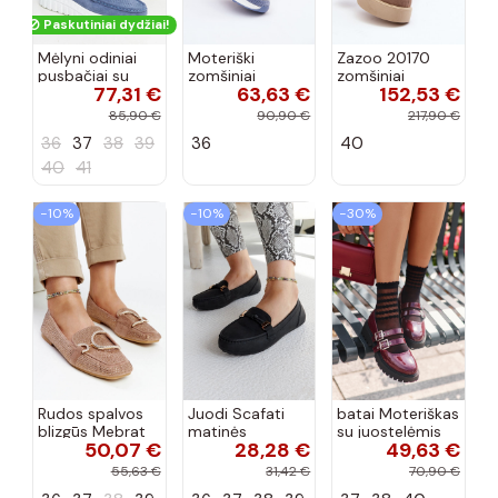
Paskutiniai dydžiai!
Mėlyni odiniai
Moteriški
Zazoo 20170
pusbačiai su
zomšiniai
zomšiniai
77,31 €
63,63 €
152,53 €
dekoratyvine
mokasinai
bateliai su
sagtimi Taija
Demela mėlynos
kulniukais smėlio
85,90 €
90,90 €
217,90 €
spalvos
spalvos
36
37
38
39
36
40
40
41
−10%
−10%
−30%
Rudos spalvos
Juodi Scafati
batai Moteriškas
blizgūs Mebrat
matinės
su juostelėmis
50,07 €
28,28 €
49,63 €
bateliai
apdailos bateliai
su lako efektu
bordo spalvos
55,63 €
31,42 €
70,90 €
Terione