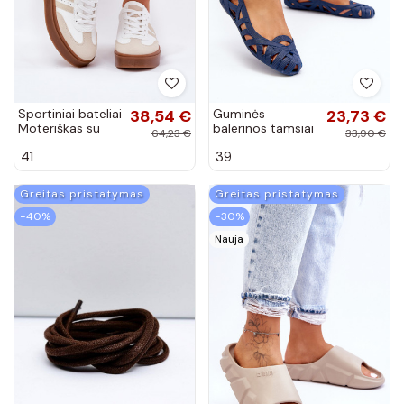
Sportiniai bateliai
38,54 €
Guminės
23,73 €
Moteriškas su
balerinos tamsiai
64,23 €
33,90 €
platforma iš
mėlynos spalvos
41
39
dirbtinės odos
Salam
smėlio-baltos
spalvos...
Greitas pristatymas
Greitas pristatymas
−40%
−30%
Nauja