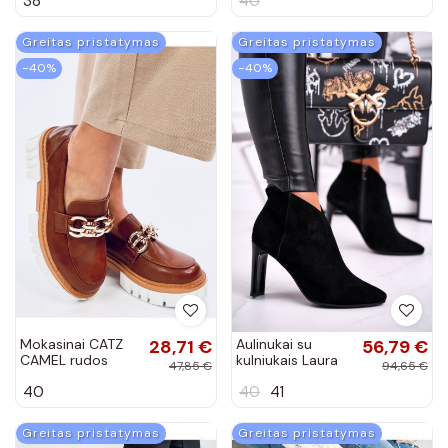
38
40
kailiuku Big Star
Star
OO274A444
smėlio spalvos
Greitas pristatymas
Greitas pristatymas
−40%
−40%
Mokasinai CATZ
28,71 €
Aulinukai su
56,79 €
CAMEL rudos
kulniukais Laura
47,85 €
94,65 €
spalvos
Messi juodos
40
40
41
spalvos
Greitas pristatymas
Greitas pristatymas