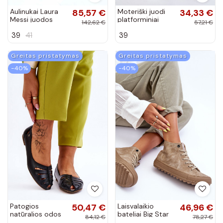
Aulinukai Laura
85,57 €
Moteriški juodi
34,33 €
Messi juodos
platforminiai
142,62 €
57,21 €
spalvos
sniego batai
39
41
39
Greitas pristatymas
Greitas pristatymas
−40%
−40%
Patogios
50,47 €
Laisvalaikio
46,96 €
natūralios odos
bateliai Big Star
84,12 €
78,27 €
balerinos juodos
pašiltinti smėlio