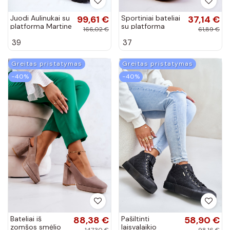
Juodi Aulinukai su
99,61 €
Sportiniai bateliai
37,14 €
platforma Martine
su platforma
166,02 €
61,89 €
smėlio spalvos
39
37
Riverside
Greitas pristatymas
Greitas pristatymas
−40%
−40%
Bateliai iš
88,38 €
Pašiltinti
58,90 €
zomšos smėlio
laisvalaikio
147,30 €
98,16 €