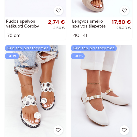
Rudos spalvos
2,74 €
Lengvos smėlio
17,50 €
vaškuoti Corbby
spalvos šlepetės
4,56 €
25,00 €
batų raišteliai
Big Star LL274593
75 cm
40
41
Greitas pristatymas
Greitas pristatymas
−40%
−30%