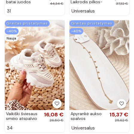
batai juodos
Laikrodis pilkos-
44,34 €
37,32 €
spalvos Coreris
juodos spalvos
31
Universalus
Giorgio&Dario
Greitas pristatymas
Greitas pristatymas
−40%
−40%
Nauja
Vaikiški šviesaus
16,08 €
Apyrankė aukso
15,37 €
smėio atspalvio
spalvos
26,80 €
25,62 €
Sneakers batai
34
Universalus
Freak Out