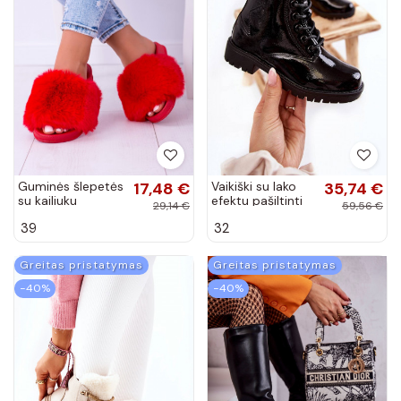
Guminės šlepetės
17,48 €
Vaikiški su lako
35,74 €
su kailiuku
efektu pašiltinti
29,14 €
59,56 €
raudonos spalvos
Aulinukai Big Star
39
32
juodos spalvos
Greitas pristatymas
Greitas pristatymas
−40%
−40%