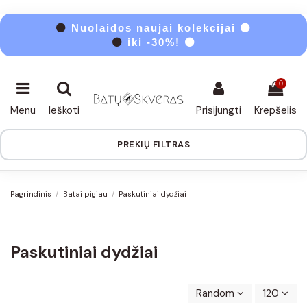
⚫
Nuolaidos naujai kolekcijai ⚫
⚫
iki -30%! ⚫
0
Menu
Ieškoti
Prisijungti
Krepšelis
PREKIŲ FILTRAS
Pagrindinis
Batai pigiau
Paskutiniai dydžiai
Paskutiniai dydžiai
Random
120