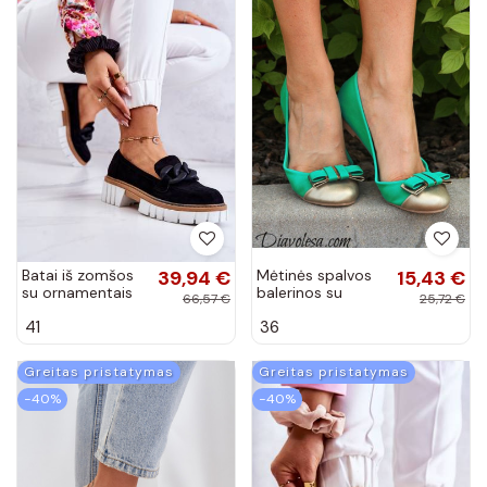
Batai iš zomšos
39,94 €
Mėtinės spalvos
15,43 €
su ornamentais
balerinos su
66,57 €
25,72 €
juodos spalvos
auksinėmis
41
36
Talisa
nosytėmis
Greitas pristatymas
Greitas pristatymas
−40%
−40%