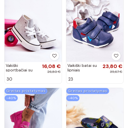
Vakiški
16,08 €
Vaikiški batai su
23,80 €
sportbačiai su
lipniais
26,80 €
39,67 €
auliuku sidabro
užsegimais
30
23
spalvos Catrina
tamsiai mėlynos
spalvos Milo
Greitas pristatymas
Greitas pristatymas
−40%
−40%