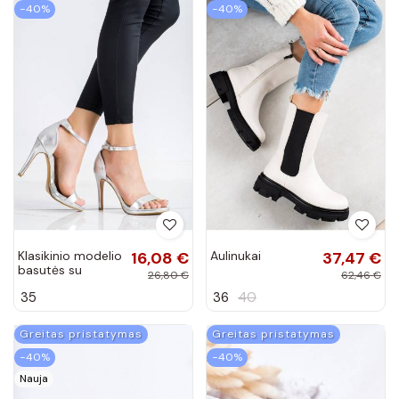
−40%
−40%
Klasikinio modelio
16,08 €
Aulinukai
37,47 €
basutės su
26,80 €
62,46 €
plonais kulniukais
35
36
40
Greitas pristatymas
Greitas pristatymas
−40%
−40%
Nauja