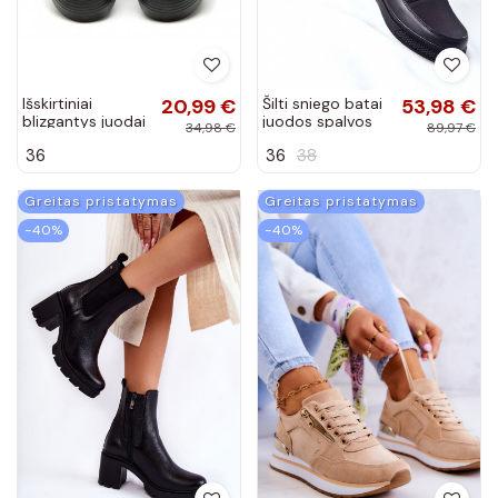
Išskirtiniai
20,99 €
Šilti sniego batai
53,98 €
blizgantys juodai
juodos spalvos
34,98 €
89,97 €
sidabriniai
Khariche
36
36
38
storapadžiai
batai AB-37S
Greitas pristatymas
Greitas pristatymas
−40%
−40%