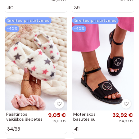
spalvos
bateliai Big Star
40
39
juodos spalvos
Greitas pristatymas
Greitas pristatymas
−40%
−40%
Pašiltintos
9,05 €
Moteriškos
32,92 €
vaikiškos šlepetės
basutės su
15,09 €
54,87 €
baltos spalvos
ornamentais
34/35
41
Meyra
juodos spalvos
S.Barski