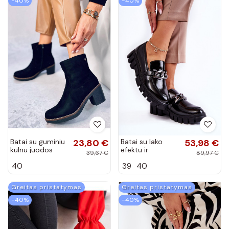
−40%
−40%
Batai su guminiu
23,80 €
Batai su lako
53,98 €
kulnu juodos
efektu ir
39,67 €
89,97 €
spalvos LINZI
platforma juodos
40
39
40
BLACK
spalvos Inger
Greitas pristatymas
Greitas pristatymas
−40%
−40%