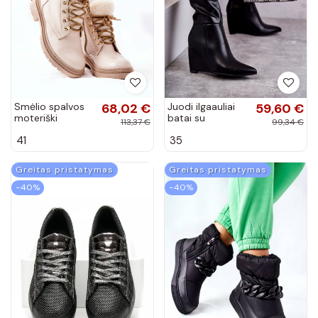
Smėlio spalvos
68,02 €
Juodi ilgaauliai
59,60 €
moteriški
batai su
113,37 €
99,34 €
aulinukai Khaleni
platforma Arlene
41
35
Greitas pristatymas
Greitas pristatymas
−40%
−40%