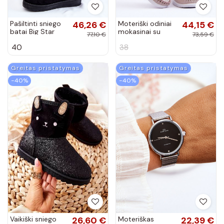
Pašiltinti sniego
46,26 €
Moteriški odiniai
44,15 €
batai Big Star
mokasinai su
77,10 €
73,59 €
juodos spalvos
ažūro elementais
40
38
šviesaus rausvo
atspalvio
Lanzarot
Greitas pristatymas
Greitas pristatymas
−40%
−40%
Vaikiški sniego
26,60 €
Moteriškas
22,39 €