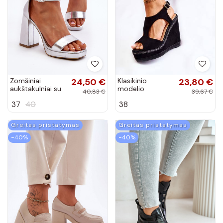
Zomšiniai
24,50 €
Klasikinio
23,80 €
aukštakulniai su
modelio
40,83 €
39,67 €
kvadratiniu
Zomšinės
37
40
38
priekiu sidabro
platforminės
spalvos Merila
basutės juodos
spalvos Lysette
Greitas pristatymas
Greitas pristatymas
−40%
−40%