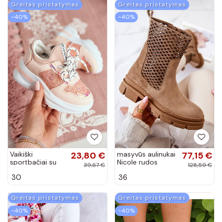
Greitas pristatymas
Greitas pristatymas
−40%
−40%
Vaikiški
23,80 €
masyvūs aulinukai
77,15 €
sportbačiai su
Nicole rudos
39,67 €
128,59 €
blizgesiu rožinės
spalvos
30
36
spalvos
Greitas pristatymas
Greitas pristatymas
−40%
−40%