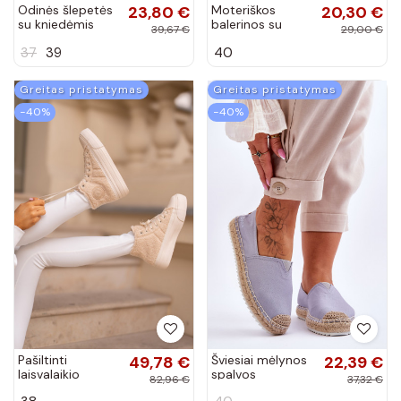
Odinės šlepetės
23,80 €
Moteriškos
20,30 €
su kniedėmis
balerinos su
39,67 €
29,00 €
baltos spalvos
dirželiais ir aukso
37
39
40
Ava
spalvos sagtimis
Firicene baltos
spalvos
Greitas pristatymas
Greitas pristatymas
−40%
−40%
Pašiltinti
49,78 €
Šviesiai mėlynos
22,39 €
laisvalaikio
spalvos
82,96 €
37,32 €
bateliai su
espadrilės Big