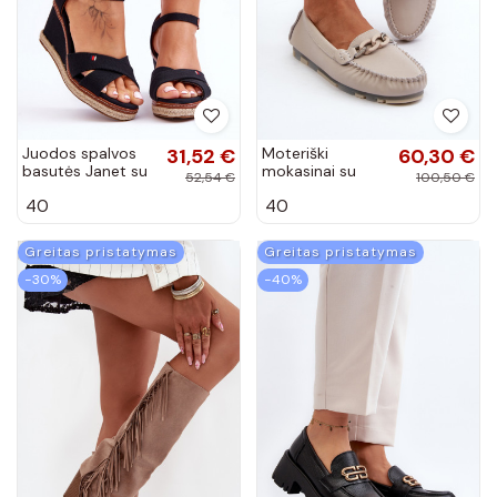
Juodos spalvos
31,52 €
Moteriški
60,30 €
basutės Janet su
mokasinai su
52,54 €
100,50 €
platforma
ornamentais
40
40
smėlio spalvos
S.Barski LR339
Greitas pristatymas
Greitas pristatymas
−30%
−40%