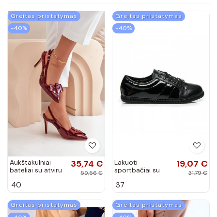
Greitas pristatymas
Greitas pristatymas
−40%
−40%
Aukštakulniai
35,74 €
Lakuoti
19,07 €
bateliai su atviru
sportbačiai su
59,56 €
31,79 €
kulnu bordo
espadrilių padu
40
37
spalvos
Q53-1B
Greitas pristatymas
Greitas pristatymas