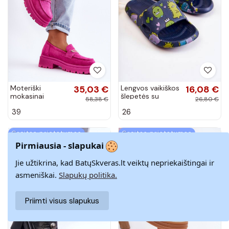
Moteriški
35,03 €
Lengvos vaikiškos
16,08 €
mokasinai
šlepetės su
58,38 €
26,80 €
rožinės spalvos
žaismingais
39
26
Pure Love
dinozaurais
tamsiai mėlynos
spalvos Astro
Greitas pristatymas
Greitas pristatymas
Pirmiausia - slapukai
−40%
−30%
Jie užtikrina, kad BatųSkveras.lt veiktų nepriekaištingai ir
asmeniškai.
Slapukų politika.
Priimti visus slapukus