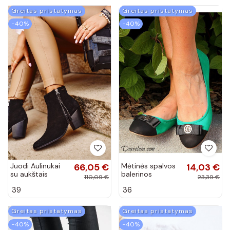
Greitas pristatymas
Greitas pristatymas
−40%
−40%
Juodi Aulinukai
66,05 €
Mėtinės spalvos
14,03 €
su aukštais
balerinos
110,09 €
23,39 €
kulnais Big Star
39
36
Greitas pristatymas
Greitas pristatymas
−40%
−40%