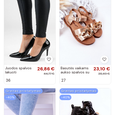
Juodos spalvos
26,86 €
Basutės vaikams
23,10 €
lakuoti
aukso spalvos su
44,77 €
38,49 €
aukštakulniai
grandinėlė
36
27
bateliai
Greitas pristatymas
Greitas pristatymas
−40%
−40%