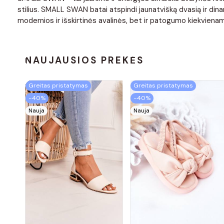
stilius. SMALL SWAN batai atspindi jaunatvišką dvasią ir dina
modernios ir išskirtinės avalinės, bet ir patogumo kiekvien
NAUJAUSIOS PREKĖS
Greitas pristatymas
Greitas pristatymas
−40%
−40%
Nauja
Nauja