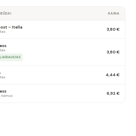
 BŪDAI
KAINA
st – Itella
3,80 €
tas
ess
tas
3,80 €
LIARIAUSIAS
a
4,44 €
tas
ess
6,92 €
 į namus