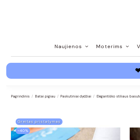
Naujienos
Moterims
Pagrindinis
Batai pigiau
Paskutiniai dydžiai
Elegantiško stiliaus basu
Greitas pristatymas
−40%