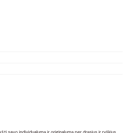
kšti savo individualumą ir originalumą per drąsius ir ryškius