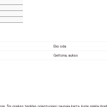
Eko oda
Geltona, aukso
. Šis prekės ženklas orientuojasi į jaunąją kartą, kurie siekia išrei