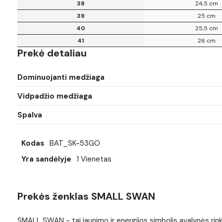
38
24,5 cm
39
25 cm
40
25,5 cm
41
26 cm
Prekė detaliau
Dominuojanti medžiaga
Vidpadžio medžiaga
Spalva
Kodas
BAT_SK-53GO
Yra sandėlyje
1 Vienetas
Prekės ženklas SMALL SWAN
SMALL SWAN - tai jaunimo ir energijos simbolis avalynės rinkoje