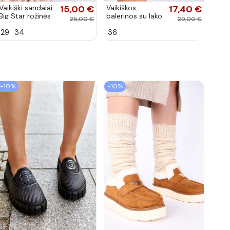
Vaikiški sandalai
15,00 €
Vaikiškos
17,40 €
Big Star rožinės
balerinos su lako
25,00 €
29,00 €
spalvos
efektu ir
29
34
36
kaspinais baltos
spalvos Zolly
−10%
−10%