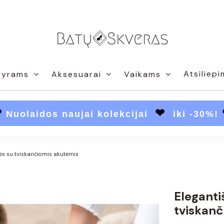
Atsiliepi
Vyrams
Aksesuarai
Vaikams
❤
❤
Nuolaidos naujai kolekcijai
iki -30%!
tės su tviskančiomis akutėmis
Eleganti
tviskanč