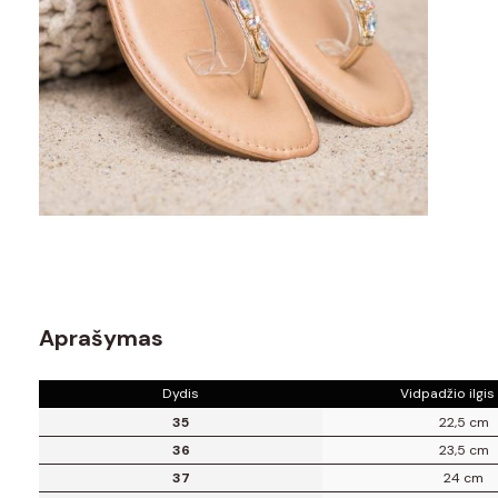
Aprašymas
Dydis
Vidpadžio ilgis
35
22,5 cm
36
23,5 cm
37
24 cm