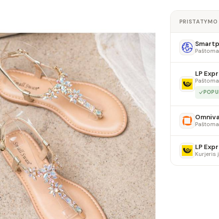
PRISTATYMO
Smartpo
Paštoma
LP Expr
Paštoma
POPU
Omniv
Paštoma
LP Expr
Kurjeris