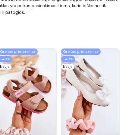
las yra puikus pasirinkimas tiems, kurie ieško ne tik
ir patogios.
Greitas pristatymas
Greitas pristatymas
−40%
−40%
Nauja
Nauja