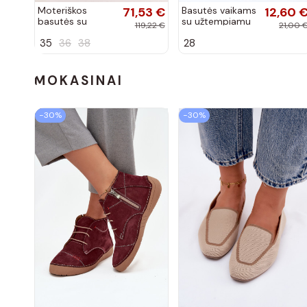
Moteriškos
71,53 €
Basutės vaikams
12,60 
basutės su
su užtempiamu
119,22 €
21,00 
aukso spalvos
užsegimu rožinės
35
36
38
28
kulniukais Laura
spalvos
Messi smėlio
spalvos
MOKASINAI
−30%
−30%