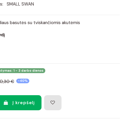
s:
SMALL SWAN
iliaus basutės su tviskančiomis akutėmis
ydį
atymas: 1 - 3 darbo dienos
0,30 €
-40%
Į krepšelį