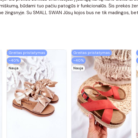
miškumą, būdami tuo pačiu patogūs ir funkcionalūs. Šis prekės ženk
ame žingsnyje. Su SMALL SWAN Jūsų kojos bus ne tik madingos, bet 
Greitas pristatymas
Greitas pristatymas
−40%
−40%
Nauja
Nauja