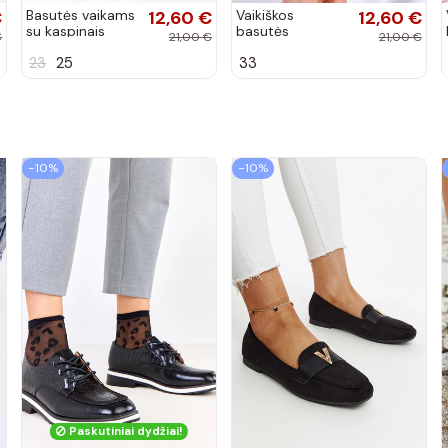
€
Basutės vaikams
12,60 €
Vaikiškos
12,60 €
su kaspinais
basutės
€
21,00 €
21,00 €
aukso spalvos
koralinės spalvos
23
25
33
−10%
−10%
Paskutiniai dydžiai!