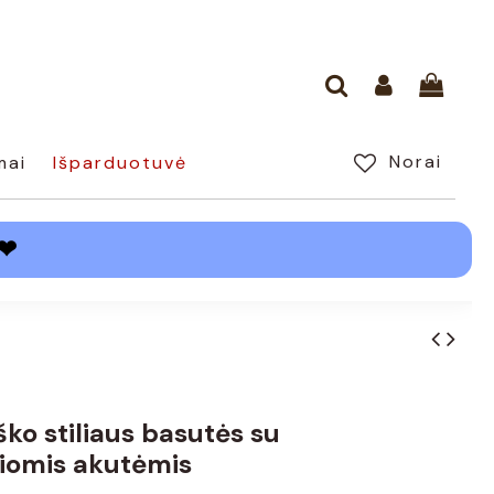
Norai
mai
Išparduotuvė
❤
ško stiliaus basutės su
iomis akutėmis