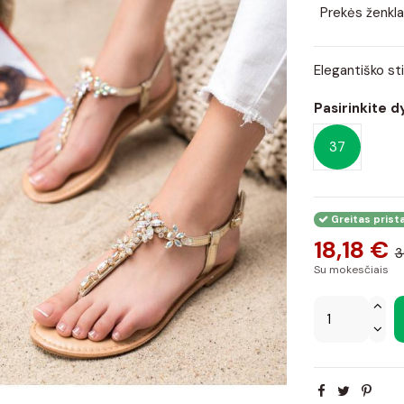
Prekės ženkla
Elegantiško st
Pasirinkite d
37
Greitas prist
18,18 €
3
Su mokesčiais