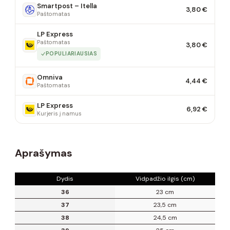
Smartpost – Itella
3,80 €
Paštomatas
LP Express
Paštomatas
3,80 €
POPULIARIAUSIAS
Omniva
4,44 €
Paštomatas
LP Express
6,92 €
Kurjeris į namus
Aprašymas
Dydis
Vidpadžio ilgis (cm)
36
23 cm
37
23,5 cm
38
24,5 cm