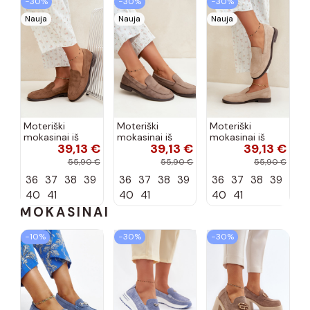
−30%
−30%
−30%
Nauja
Nauja
Nauja
Moteriški
Moteriški
Moteriški
mokasinai iš
mokasinai iš
mokasinai iš
39,13 €
39,13 €
39,13 €
dirbtinės
dirbtinės
dirbtinės
zomšos, rudos
zomšos, molio
zomšos, smėlio
55,90 €
55,90 €
55,90 €
spalvos Laisie
spalvos Laisie
spalvos Laisie
36
37
38
39
36
37
38
39
36
37
38
39
40
41
40
41
40
41
MOKASINAI
−10%
−30%
−30%