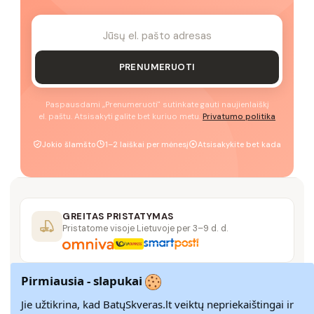
PRENUMERUOTI
Paspausdami „Prenumeruoti" sutinkate gauti naujienlaiškį
el. paštu. Atsisakyti galite bet kuriuo metu.
Privatumo politika
Jokio šlamšto
1–2 laiškai per mėnesį
Atsisakykite bet kada
GREITAS PRISTATYMAS
Pristatome visoje Lietuvoje per 3–9 d. d.
Pirmiausia - slapukai
14 DIENŲ GRĄŽINIMAS
Paprastas grąžinimas paštomatais su pinigų
Jie užtikrina, kad BatųSkveras.lt veiktų nepriekaištingai ir
grąžinimo garantija