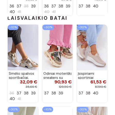
Terione
36
37
38
39
36
37
38
39
37
38
40
40
41
40
41
LAISVALAIKIO BATAI
−10%
−30%
−30%
Smėlio spalvos
Odiniai moteriški
Įsispiriami
sportbačiai,
sneakers su
sportiniai
32,09 €
90,93 €
61,53 €
dekoruoti Valdez
platforma D&A
bateliai Kobbo
cirkonio virvele
CR61-3133
102425 smėlio
35,66 €
129,90 €
87,90 €
smėlio spalvos
spalvos
36
37
38
39
37
38
39
37
38
40
40
41
−30%
−10%
−30%