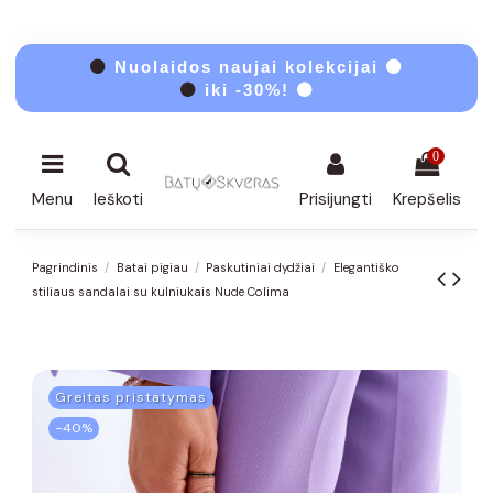
⚫
Nuolaidos naujai kolekcijai ⚫
⚫
iki -30%! ⚫
0
Menu
Ieškoti
Prisijungti
Krepšelis
Pagrindinis
Batai pigiau
Paskutiniai dydžiai
Elegantiško
stiliaus sandalai su kulniukais Nude Colima
Greitas pristatymas
−40%