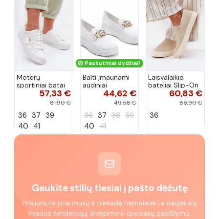
Paskutiniai dydžiai!
Moterų
Balti įmaunami
Laisvalaikio
sportiniai batai
audiniai
bateliai Slip-On
57,33 €
44,62 €
60,83 €
su ažūro
sportbačiai su
Big Star
elementais Big
sagtele
RR274721 smėlio
81,90 €
49,58 €
86,90 €
Star TT274291
Catherine
spalvos
36
37
39
36
37
38
39
36
baltos spalvos
40
41
40
41
Gaukite stilių tiesiai į pašto dėžutę
Prisijunkite prie mūsų ir niekada nepraleiskite naujausių
mados tendencijų, įkvėpimo ir specialių pasiūlymų.