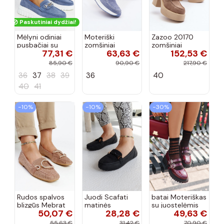
Paskutiniai dydžiai!
Mėlyni odiniai
Moteriški
Zazoo 20170
pusbačiai su
zomšiniai
zomšiniai
77,31 €
63,63 €
152,53 €
dekoratyvine
mokasinai
bateliai su
sagtimi Taija
Demela mėlynos
kulniukais smėlio
85,90 €
90,90 €
217,90 €
spalvos
spalvos
36
37
38
39
36
40
40
41
−10%
−10%
−30%
Rudos spalvos
Juodi Scafati
batai Moteriškas
blizgūs Mebrat
matinės
su juostelėmis
50,07 €
28,28 €
49,63 €
bateliai
apdailos bateliai
su lako efektu
bordo spalvos
55,63 €
31,42 €
70,90 €