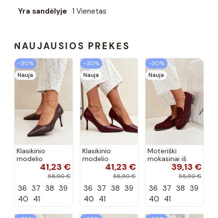
Yra sandėlyje
1 Vienetas
NAUJAUSIOS PREKĖS
−30%
−30%
−30%
Nauja
Nauja
Nauja
Klasikinio
Klasikinio
Moteriški
modelio
modelio
mokasinai iš
41,23 €
41,23 €
39,13 €
aukštakulniai
aukštakulniai
dirbtinės
bateliai iš
bateliai iš
zomšos, bordo
58,90 €
58,90 €
55,90 €
dirbtinės odos,
dirbtinės odos,
spalvos Laisie
36
37
38
39
36
37
38
39
36
37
38
39
šokolado
bordo spalvos
spalvos Nesha
Nesha
40
41
40
41
40
41