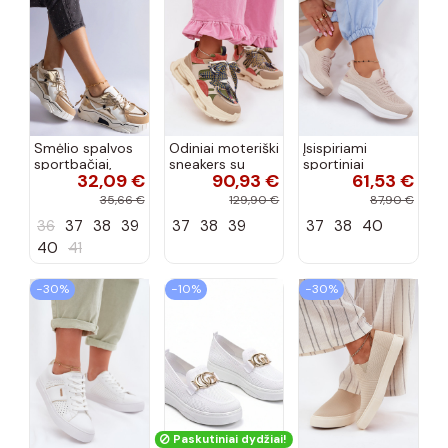
Smėlio spalvos
Odiniai moteriški
Įsispiriami
sportbačiai,
sneakers su
sportiniai
32,09 €
90,93 €
61,53 €
dekoruoti Valdez
platforma D&A
bateliai Kobbo
cirkonio virvele
CR61-3133
102425 smėlio
35,66 €
129,90 €
87,90 €
smėlio spalvos
spalvos
36
37
38
39
37
38
39
37
38
40
40
41
−30%
−10%
−30%
Paskutiniai dydžiai!