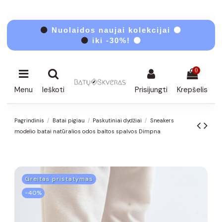
⚫
Nuolaidos naujai kolekcijai ⚫
⚫
iki -30%! ⚫
0
Menu
Ieškoti
Prisijungti
Krepšelis
Pagrindinis
Batai pigiau
Paskutiniai dydžiai
Sneakers
modelio batai natūralios odos baltos spalvos Dimpna
Greitas pristatymas
−40%