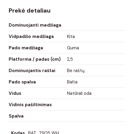
Prekė detaliau
Dominuojanti medžiaga
Vidpadžio medžiaga
Kita
Pado medžiaga
Guma
Platforma / padas (cm)
2,5
Dominuojantis raštai
Be raštų
Pado spalva
Balta
Vidus
Natūrali oda
Vidinis pašiltinimas
Spalva
Kodas
BAT_7905 WH