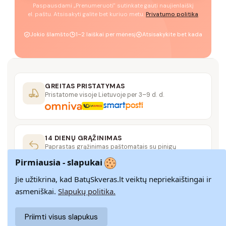
Paspausdami „Prenumeruoti" sutinkate gauti naujienlaiškį
el. paštu. Atsisakyti galite bet kuriuo metu.
Privatumo politika
Jokio šlamšto
1–2 laiškai per mėnesį
Atsisakykite bet kada
GREITAS PRISTATYMAS
Pristatome visoje Lietuvoje per 3–9 d. d.
14 DIENŲ GRĄŽINIMAS
Paprastas grąžinimas paštomatais su pinigų
grąžinimo garantija
Pirmiausia - slapukai
Jie užtikrina, kad BatųSkveras.lt veiktų nepriekaištingai ir
SAUGUS MOKĖJIMAS
asmeniškai.
Slapukų politika.
SSL šifravimas užtikrina aukščiausią jūsų duomenų
saugumo lygį
Priimti visus slapukus