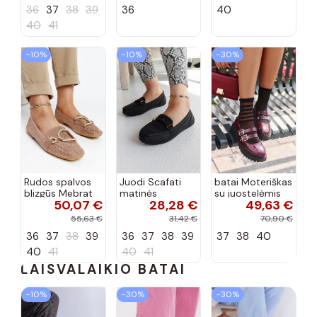
spalvos
spalvos
36
37
38
39
36
40
40
41
−10%
−10%
−30%
Rudos spalvos
Juodi Scafati
batai Moteriškas
blizgūs Mebrat
matinės
su juostelėmis
50,07 €
28,28 €
49,63 €
bateliai
apdailos bateliai
su lako efektu
bordo spalvos
55,63 €
31,42 €
70,90 €
Terione
36
37
38
39
36
37
38
39
37
38
40
40
41
40
41
LAISVALAIKIO BATAI
−10%
−30%
−30%