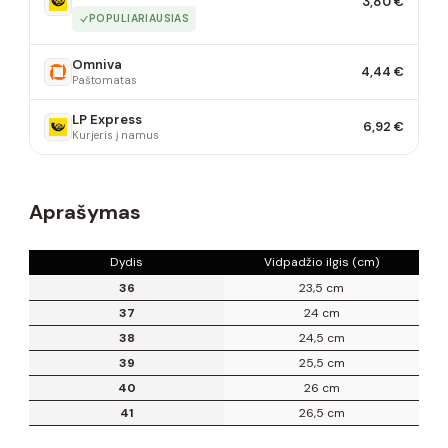
3,80 €
POPULIARIAUSIAS
Omniva
4,44 €
Paštomatas
LP Express
6,92 €
Kurjeris į namus
Aprašymas
Dydis
Vidpadžio ilgis (cm)
36
23,5 cm
37
24 cm
38
24,5 cm
39
25,5 cm
40
26 cm
41
26,5 cm