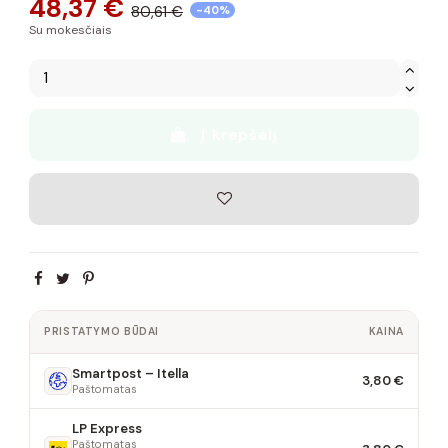
48,37 €
80,61 €
-40%
Su mokesčiais
Į krepšelį
PRISTATYMO BŪDAI
KAINA
Smartpost – Itella
3,80 €
Paštomatas
LP Express
Paštomatas