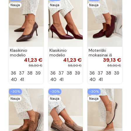
Nauja
Nauja
Nauja
Klasikinio
Klasikinio
Moteriški
modelio
modelio
mokasinai iš
41,23 €
41,23 €
39,13 €
aukštakulniai
aukštakulniai
dirbtinės
bateliai iš
bateliai iš
zomšos, bordo
58,90 €
58,90 €
55,90 €
dirbtinės odos,
dirbtinės odos,
spalvos Laisie
36
37
38
39
36
37
38
39
36
37
38
39
šokolado
bordo spalvos
spalvos Nesha
Nesha
40
41
40
41
40
41
−30%
−30%
−30%
Nauja
Nauja
Nauja