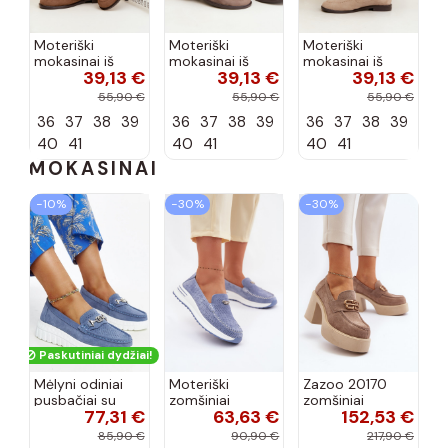
Moteriški
Moteriški
Moteriški
mokasinai iš
mokasinai iš
mokasinai iš
39,13 €
39,13 €
39,13 €
dirbtinės
dirbtinės
dirbtinės
zomšos, rudos
zomšos, molio
zomšos, smėlio
55,90 €
55,90 €
55,90 €
spalvos Laisie
spalvos Laisie
spalvos Laisie
36
37
38
39
36
37
38
39
36
37
38
39
40
41
40
41
40
41
MOKASINAI
−10%
−30%
−30%
Paskutiniai dydžiai!
Mėlyni odiniai
Moteriški
Zazoo 20170
pusbačiai su
zomšiniai
zomšiniai
77,31 €
63,63 €
152,53 €
dekoratyvine
mokasinai
bateliai su
sagtimi Taija
Demela mėlynos
kulniukais smėlio
85,90 €
90,90 €
217,90 €