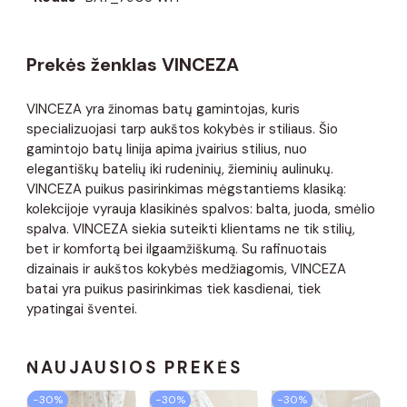
Prekės ženklas VINCEZA
VINCEZA yra žinomas batų gamintojas, kuris
specializuojasi tarp aukštos kokybės ir stiliaus. Šio
gamintojo batų linija apima įvairius stilius, nuo
elegantiškų batelių iki rudeninių, žieminių aulinukų.
VINCEZA puikus pasirinkimas mėgstantiems klasiką:
kolekcijoje vyrauja klasikinės spalvos: balta, juoda, smėlio
spalva. VINCEZA siekia suteikti klientams ne tik stilių,
bet ir komfortą bei ilgaamžiškumą. Su rafinuotais
dizainais ir aukštos kokybės medžiagomis, VINCEZA
batai yra puikus pasirinkimas tiek kasdienai, tiek
ypatingai šventei.
NAUJAUSIOS PREKĖS
−30%
−30%
−30%