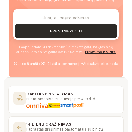
PRENUMERUOTI
Paspausdami „Prenumeruoti" sutinkate gauti naujienlaiškį
el. paštu. Atsisakyti galite bet kuriuo metu.
Privatumo politika
Jokio šlamšto
1–2 laiškai per mėnesį
Atsisakykite bet kada
GREITAS PRISTATYMAS
Pristatome visoje Lietuvoje per 3–9 d. d.
14 DIENŲ GRĄŽINIMAS
Paprastas grąžinimas paštomatais su pinigų