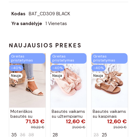
Kodas
BAT_CD309 BLACK
Yra sandėlyje
1 Vienetas
NAUJAUSIOS PREKĖS
Greitas
Greitas
Greitas
pristatymas
pristatymas
pristatymas
−40%
−40%
−40%
Nauja
Nauja
Nauja
Moteriškos
Basutės vaikams
Basutės vaikams
basutės su
su užtempiamu
su kaspinais
71,53 €
12,60 €
12,60 €
aukso spalvos
užsegimu
aukso spalvos
kulniukais Laura
rožinės spalvos
119,22 €
21,00 €
21,00 €
Messi smėlio
35
36
38
28
23
25
spalvos