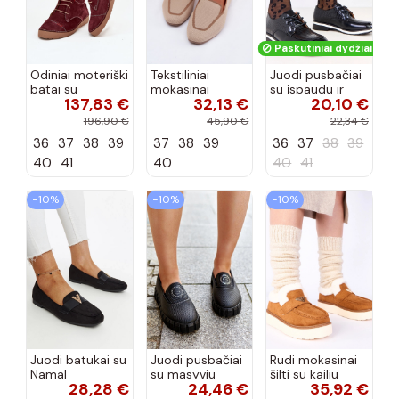
Paskutiniai dydžiai!
Odiniai moteriški
Tekstiliniai
Juodi pusbačiai
batai su
mokasinai
su įspaudu ir
137,83 €
32,13 €
20,10 €
siūlėmis, pilies
smėlio spalvos
kvadratiniu
tipo, Artiker
Selisa
priekiu Kerawa
196,90 €
45,90 €
22,34 €
57C2116, bordo
36
37
38
39
37
38
39
36
37
38
39
spalvos
40
41
40
40
41
−10%
−10%
−10%
Juodi batukai su
Juodi pusbačiai
Rudi mokasinai
Namal
su masyviu
šilti su kailiu
28,28 €
24,46 €
35,92 €
dekoracija
padu Teska
Loafy