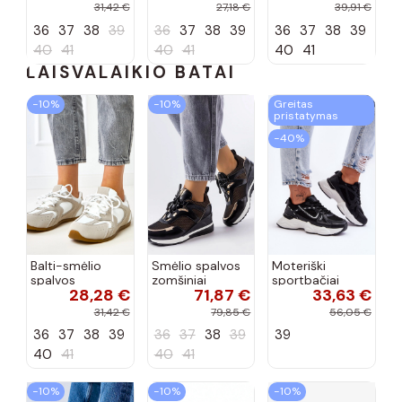
31,42 €
27,18 €
39,91 €
36
37
38
39
36
37
38
39
36
37
38
39
40
41
40
41
40
41
LAISVALAIKIO BATAI
−10%
−10%
Greitas
pristatymas
−40%
Balti-smėlio
Smėlio spalvos
Moteriški
spalvos
zomšiniai
sportbačiai
28,28 €
71,87 €
33,63 €
sportiniai
sportiniai
juodos spalvos
bateliai su
bateliai, „Karino"
Feluci
31,42 €
79,85 €
56,05 €
dvigubu raišteliu
36
37
38
39
36
37
38
39
39
Casey
40
41
40
41
−10%
−10%
−10%