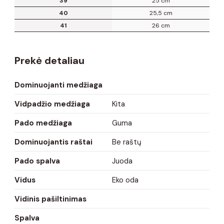
39
25 cm
40
25,5 cm
41
26 cm
Prekė detaliau
Dominuojanti medžiaga
Vidpadžio medžiaga
Kita
Pado medžiaga
Guma
Dominuojantis raštai
Be raštų
Pado spalva
Juoda
Vidus
Eko oda
Vidinis pašiltinimas
Spalva