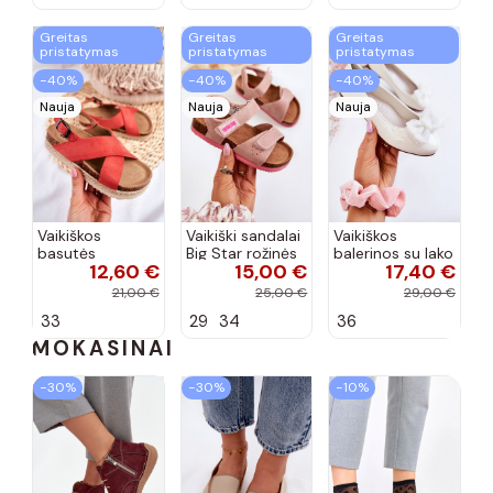
Greitas
Greitas
Greitas
pristatymas
pristatymas
pristatymas
−40%
−40%
−40%
Nauja
Nauja
Nauja
Vaikiškos
Vaikiški sandalai
Vaikiškos
basutės
Big Star rožinės
balerinos su lako
12,60 €
15,00 €
17,40 €
koralinės
spalvos
efektu ir
spalvos
kaspinais baltos
21,00 €
25,00 €
29,00 €
spalvos Zolly
33
29
34
36
MOKASINAI
−30%
−30%
−10%