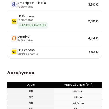
Smartpost – Itella
3,80 €
Paštomatas
LP Express
Paštomatas
3,80 €
POPULIARIAUSIAS
Omniva
4,44 €
Paštomatas
LP Express
6,92 €
Kurjeris į namus
Aprašymas
Dydis
Vidpadžio ilgis (cm)
36
23,5 cm
37
24 cm
38
24,5 cm