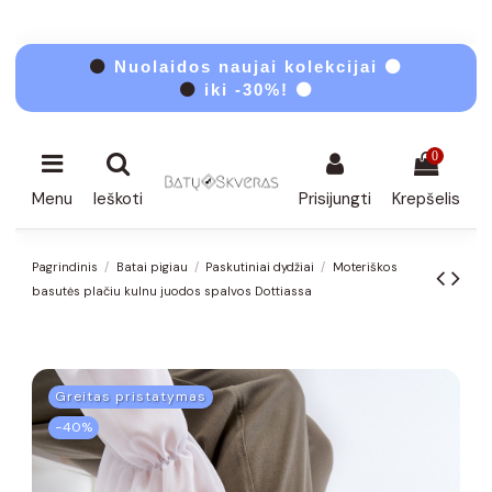
⚫
Nuolaidos naujai kolekcijai ⚫
⚫
iki -30%! ⚫
0
Menu
Ieškoti
Prisijungti
Krepšelis
Pagrindinis
Batai pigiau
Paskutiniai dydžiai
Moteriškos
basutės plačiu kulnu juodos spalvos Dottiassa
Greitas pristatymas
−40%