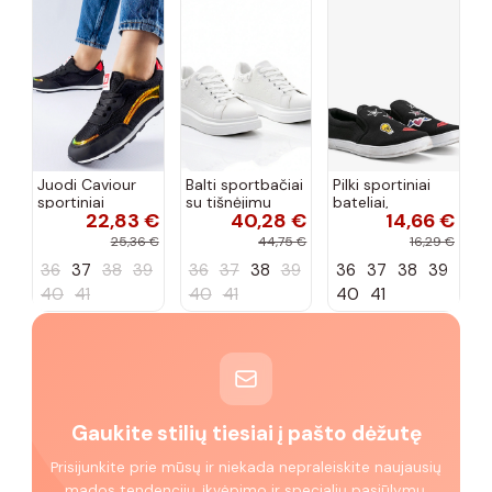
Juodi Caviour
Balti sportbačiai
Pilki sportiniai
sportiniai
su tišnėjimu
bateliai,
22,83 €
40,28 €
14,66 €
sportbačiai
Peyton
„Justice"
25,36 €
44,75 €
16,29 €
36
37
38
39
36
37
38
39
36
37
38
39
40
41
40
41
40
41
Gaukite stilių tiesiai į pašto dėžutę
Prisijunkite prie mūsų ir niekada nepraleiskite naujausių
mados tendencijų, įkvėpimo ir specialių pasiūlymų.