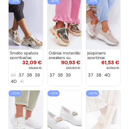
−10%
−30%
−30%
Smėlio spalvos
Odiniai moteriški
Įsispiriami
sportbačiai,
sneakers su
sportiniai
32,09 €
90,93 €
61,53 €
dekoruoti Valdez
platforma D&A
bateliai Kobbo
cirkonio virvele
CR61-3133
102425 smėlio
35,66 €
129,90 €
87,90 €
smėlio spalvos
spalvos
36
37
38
39
37
38
39
37
38
40
40
41
−30%
−10%
−30%