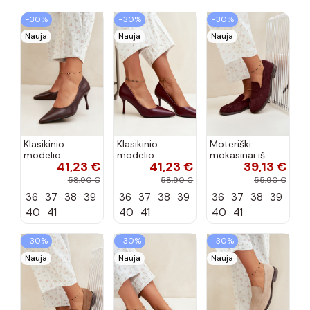
−30%
−30%
−30%
Nauja
Nauja
Nauja
Klasikinio
Klasikinio
Moteriški
modelio
modelio
mokasinai iš
41,23 €
41,23 €
39,13 €
aukštakulniai
aukštakulniai
dirbtinės
bateliai iš
bateliai iš
zomšos, bordo
58,90 €
58,90 €
55,90 €
dirbtinės odos,
dirbtinės odos,
spalvos Laisie
36
37
38
39
36
37
38
39
36
37
38
39
šokolado
bordo spalvos
spalvos Nesha
Nesha
40
41
40
41
40
41
−30%
−30%
−30%
Nauja
Nauja
Nauja