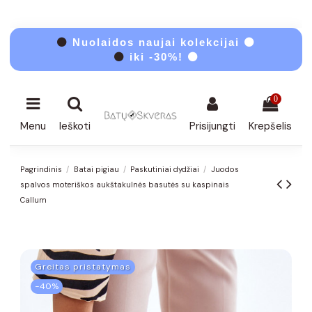
⚫
Nuolaidos naujai kolekcijai ⚫
⚫
iki -30%! ⚫
0
Menu
Ieškoti
Prisijungti
Krepšelis
Pagrindinis
Batai pigiau
Paskutiniai dydžiai
Juodos
spalvos moteriškos aukštakulnės basutės su kaspinais
Callum
Greitas pristatymas
−40%