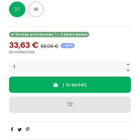
37
41
Greitas pristatymas: 1 - 3 darbo dienos
33,63 €
56,05 €
-40%
Su mokesčiais
Į krepšelį