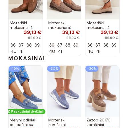
Moteriški
Moteriški
Moteriški
mokasinai iš
mokasinai iš
mokasinai iš
39,13 €
39,13 €
39,13 €
dirbtinės
dirbtinės
dirbtinės
zomšos, rudos
zomšos, molio
zomšos, smėlio
55,90 €
55,90 €
55,90 €
spalvos Laisie
spalvos Laisie
spalvos Laisie
36
37
38
39
36
37
38
39
36
37
38
39
40
41
40
41
40
41
MOKASINAI
−10%
−30%
−30%
Paskutiniai dydžiai!
Mėlyni odiniai
Moteriški
Zazoo 20170
pusbačiai su
zomšiniai
zomšiniai