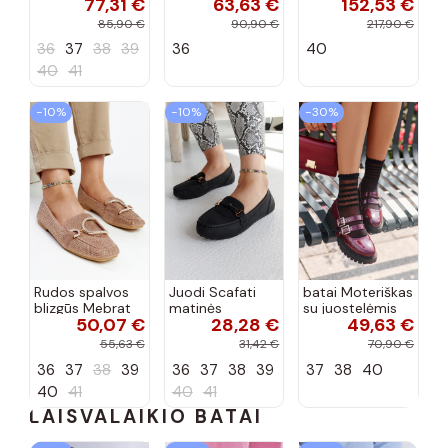
77,31 €
63,63 €
152,53 €
dekoratyvine
mokasinai
bateliai su
sagtimi Taija
Demela mėlynos
kulniukais smėlio
85,90 €
90,90 €
217,90 €
spalvos
spalvos
36
37
38
39
36
40
40
41
−10%
−10%
−30%
Rudos spalvos
Juodi Scafati
batai Moteriškas
blizgūs Mebrat
matinės
su juostelėmis
50,07 €
28,28 €
49,63 €
bateliai
apdailos bateliai
su lako efektu
bordo spalvos
55,63 €
31,42 €
70,90 €
Terione
36
37
38
39
36
37
38
39
37
38
40
40
41
40
41
LAISVALAIKIO BATAI