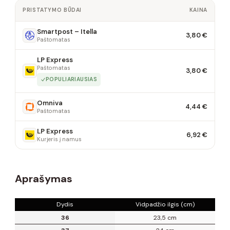
PRISTATYMO BŪDAI
KAINA
Smartpost – Itella
3,80 €
Paštomatas
LP Express
Paštomatas
3,80 €
POPULIARIAUSIAS
Omniva
4,44 €
Paštomatas
LP Express
6,92 €
Kurjeris į namus
Aprašymas
Dydis
Vidpadžio ilgis (cm)
36
23,5 cm