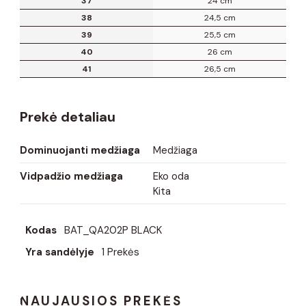
37
24 cm
38
24,5 cm
39
25,5 cm
40
26 cm
41
26,5 cm
Prekė detaliau
Dominuojanti medžiaga
Medžiaga
Vidpadžio medžiaga
Eko oda
Kita
Kodas
BAT_QA202P BLACK
Yra sandėlyje
1 Prekės
NAUJAUSIOS PREKĖS