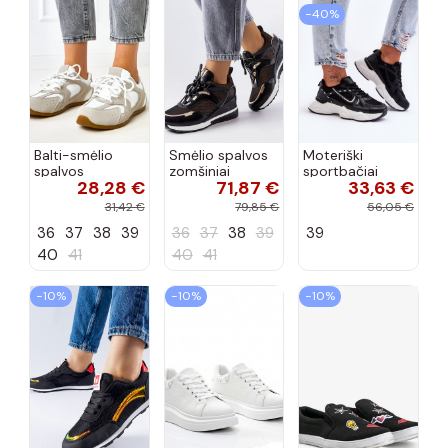
−40%
Balti-smėlio
Smėlio spalvos
Moteriški
spalvos
zomšiniai
sportbačiai
28,28 €
71,87 €
33,63 €
sportiniai
sportiniai
juodos spalvos
bateliai su
bateliai, „Karino"
Feluci
31,42 €
79,85 €
56,05 €
dvigubu raišteliu
36
37
38
39
36
37
38
39
39
Casey
40
41
40
41
−10%
−10%
−10%