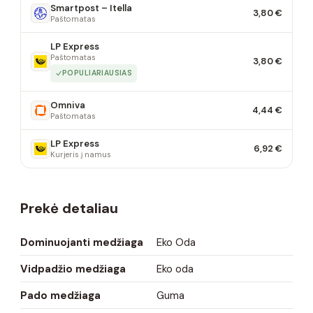
Smartpost – Itella
3,80 €
Paštomatas
LP Express
Paštomatas
3,80 €
POPULIARIAUSIAS
Omniva
4,44 €
Paštomatas
LP Express
6,92 €
Kurjeris į namus
Prekė detaliau
Dominuojanti medžiaga
Eko Oda
Vidpadžio medžiaga
Eko oda
Pado medžiaga
Guma