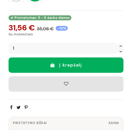
Pristatymas: 5 - 9 darbo dienos
31,56 €
35,06 €
-10%
Su mokesčiais
Į krepšelį
PRISTATYMO BŪDAI
KAINA