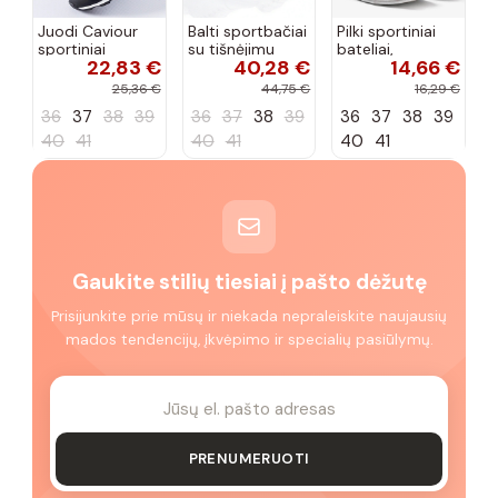
Juodi Caviour
Balti sportbačiai
Pilki sportiniai
sportiniai
su tišnėjimu
bateliai,
22,83 €
40,28 €
14,66 €
sportbačiai
Peyton
„Justice"
25,36 €
44,75 €
16,29 €
36
37
38
39
36
37
38
39
36
37
38
39
40
41
40
41
40
41
Gaukite stilių tiesiai į pašto dėžutę
Prisijunkite prie mūsų ir niekada nepraleiskite naujausių
mados tendencijų, įkvėpimo ir specialių pasiūlymų.
PRENUMERUOTI