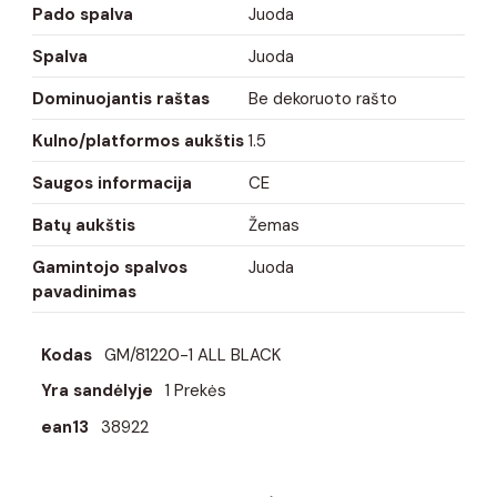
Pado spalva
Juoda
Spalva
Juoda
Dominuojantis raštas
Be dekoruoto rašto
Kulno/platformos aukštis
1.5
Saugos informacija
CE
Batų aukštis
Žemas
Gamintojo spalvos
Juoda
pavadinimas
Kodas
GM/81220-1 ALL BLACK
Yra sandėlyje
1 Prekės
ean13
38922