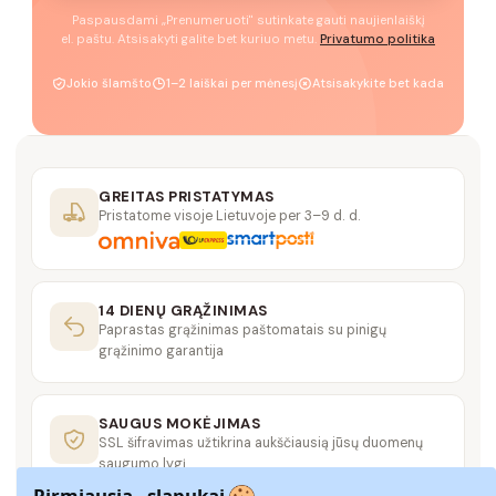
Paspausdami „Prenumeruoti" sutinkate gauti naujienlaiškį
el. paštu. Atsisakyti galite bet kuriuo metu.
Privatumo politika
Jokio šlamšto
1–2 laiškai per mėnesį
Atsisakykite bet kada
GREITAS PRISTATYMAS
Pristatome visoje Lietuvoje per 3–9 d. d.
14 DIENŲ GRĄŽINIMAS
Paprastas grąžinimas paštomatais su pinigų
grąžinimo garantija
SAUGUS MOKĖJIMAS
SSL šifravimas užtikrina aukščiausią jūsų duomenų
saugumo lygį
Pirmiausia - slapukai