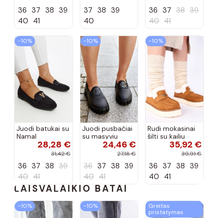
57C2116, bordo
36
37
38
39
37
38
39
36
37
38
39
spalvos
40
41
40
40
41
−10%
−10%
−10%
Juodi batukai su
Juodi pusbačiai
Rudi mokasinai
Namal
su masyviu
šilti su kailiu
28,28 €
24,46 €
35,92 €
dekoracija
padu Teska
Loafy
31,42 €
27,18 €
39,91 €
36
37
38
39
36
37
38
39
36
37
38
39
40
41
40
41
40
41
LAISVALAIKIO BATAI
−10%
−10%
Greitas
pristatymas