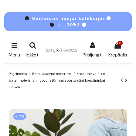
⚫
Nuolaidos naujai kolekcijai ⚫
⚫
iki -30%! ⚫
0
Menu
Ieškoti
Prisijungti
Krepšelis
Pagrindinis
Batai, avalynė moterims
Kedai, laisvalaikio
batai moterims
Juodi ažūriniai sportbačiai krepšininkai
Elowen
−10%