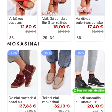
Vaikiškos
Vaikiški sandalai
Vaikiškos
basutės
Big Star rožinės
balerinos su lako
12,60 €
15,00 €
17,40 €
koralinės
spalvos
efektu ir
spalvos
kaspinais baltos
21,00 €
25,00 €
29,00 €
spalvos Zolly
33
29
34
36
MOKASINAI
−30%
−30%
−10%
Paskutiniai dydžiai!
Odiniai moteriški
Tekstiliniai
Juodi pusbačiai
batai su
mokasinai
su įspaudu ir
137,83 €
32,13 €
20,10 €
siūlėmis, pilies
smėlio spalvos
kvadratiniu
tipo, Artiker
Selisa
priekiu Kerawa
196,90 €
45,90 €
22,34 €