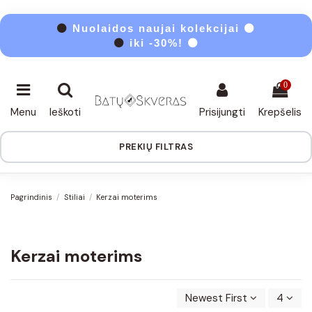
⚫
Nuolaidos naujai kolekcijai ⚫
⚫
iki -30%! ⚫
0
Menu
Ieškoti
Prisijungti
Krepšelis
PREKIŲ FILTRAS
Pagrindinis
Stiliai
Kerzai moterims
Kerzai moterims
Newest First
4