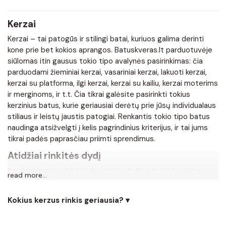
Kerzai
Kerzai – tai patogūs ir stilingi batai, kuriuos galima derinti
kone prie bet kokios aprangos. Batuskveras.lt parduotuvėje
siūlomas itin gausus tokio tipo avalynės pasirinkimas: čia
parduodami žieminiai kerzai, vasariniai kerzai, lakuoti kerzai,
kerzai su platforma, ilgi kerzai, kerzai su kailiu, kerzai moterims
ir merginoms, ir t.t. Čia tikrai galėsite pasirinkti tokius
kerzinius batus, kurie geriausiai derėtų prie jūsų individualaus
stiliaus ir leistų jaustis patogiai. Renkantis tokio tipo batus
naudinga atsižvelgti į kelis pagrindinius kriterijus, ir tai jums
tikrai padės paprasčiau priimti sprendimus.
Atidžiai rinkitės dydį
Kerziniai batai gali būti labai įvairių dydžių, todėl turėsite
read more...
galimybę susiaurinti paieškas pasirinkdamos šio tipo batų
atranką pagal dydį. Taip pat visada svarbu atsižvelgti į
Kokius kerzus rinkis geriausia? ▾
pateiktas dydžių lenteles, kurios tikrai padės pasirinkti
tinkamiausius batus.
Dirbtinės odos kerzai kainuoja pigiau, tačiau niekam ne