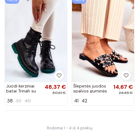
−40%
−40%
Juodi kerziniai
48,37 €
Šlepetės juodos
14,67 €
batai Trinah su
spalvos guminės
80,61 €
24,45 €
žaliu padu
su kniedėmis
38
39
40
41
42
Rodoma 1 - 4 iš 4 prekių