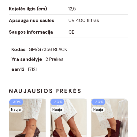
Kojelės ilgis (cm)
12,5
Apsauga nuo saulės
UV 400 filtras
Saugos informacija
CE
Kodas
GM/G7356 BLACK
Yra sandėlyje
2 Prekės
ean13
17121
NAUJAUSIOS PREKĖS
−30%
−30%
−30%
Nauja
Nauja
Nauja