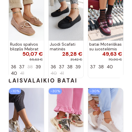
Rudos spalvos
Juodi Scafati
batai Moteriškas
blizgūs Mebrat
matinės
su juostelėmis
50,07 €
28,28 €
49,63 €
bateliai
apdailos bateliai
su lako efektu
bordo spalvos
55,63 €
31,42 €
70,90 €
Terione
36
37
38
39
36
37
38
39
37
38
40
40
41
40
41
LAISVALAIKIO BATAI
−10%
−30%
−30%