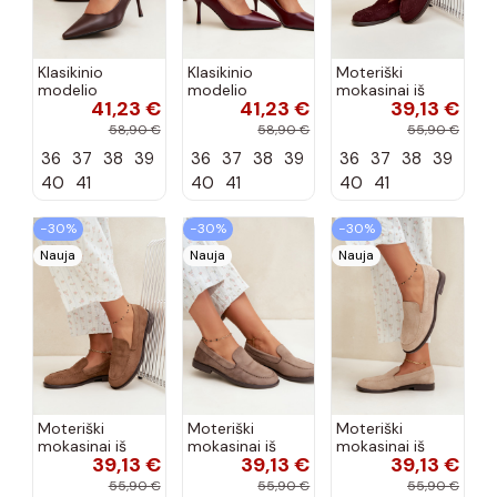
Klasikinio
Klasikinio
Moteriški
modelio
modelio
mokasinai iš
41,23 €
41,23 €
39,13 €
aukštakulniai
aukštakulniai
dirbtinės
bateliai iš
bateliai iš
zomšos, bordo
58,90 €
58,90 €
55,90 €
dirbtinės odos,
dirbtinės odos,
spalvos Laisie
36
37
38
39
36
37
38
39
36
37
38
39
šokolado
bordo spalvos
spalvos Nesha
Nesha
40
41
40
41
40
41
−30%
−30%
−30%
Nauja
Nauja
Nauja
Moteriški
Moteriški
Moteriški
mokasinai iš
mokasinai iš
mokasinai iš
39,13 €
39,13 €
39,13 €
dirbtinės
dirbtinės
dirbtinės
zomšos, rudos
zomšos, molio
zomšos, smėlio
55,90 €
55,90 €
55,90 €