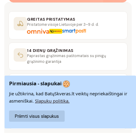
GREITAS PRISTATYMAS
Pristatome visoje Lietuvoje per 3–9 d. d.
14 DIENŲ GRĄŽINIMAS
Paprastas grąžinimas paštomatais su pinigų
grąžinimo garantija
SAUGUS MOKĖJIMAS
Pirmiausia - slapukai
SSL šifravimas užtikrina aukščiausią jūsų duomenų
saugumo lygį
Jie užtikrina, kad BatųSkveras.lt veiktų nepriekaištingai ir
asmeniškai.
Slapukų politika.
KLIENTŲ APTARNAVIMAS
Priimti visus slapukus
Rašykite mums
info@batuskveras.lt