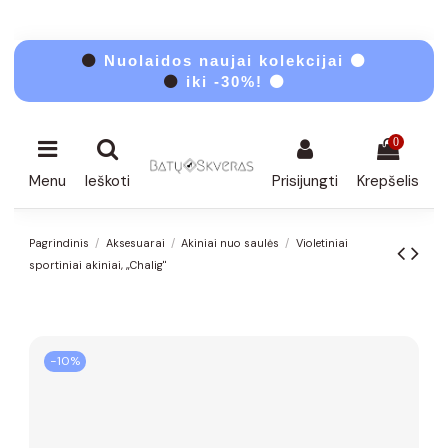
⚫
Nuolaidos naujai kolekcijai ⚫
⚫
iki -30%! ⚫
0
Menu
Ieškoti
Prisijungti
Krepšelis
Pagrindinis
Aksesuarai
Akiniai nuo saulės
Violetiniai
sportiniai akiniai, „Chalig"
−10%