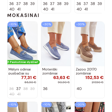
spalvos Laisie
spalvos Laisie
spalvos Laisie
36
37
38
39
36
37
38
39
36
37
38
39
40
41
40
41
40
41
MOKASINAI
−10%
−30%
−30%
Paskutiniai dydžiai!
Mėlyni odiniai
Moteriški
Zazoo 20170
pusbačiai su
zomšiniai
zomšiniai
77,31 €
63,63 €
152,53 €
dekoratyvine
mokasinai
bateliai su
sagtimi Taija
Demela mėlynos
kulniukais smėlio
85,90 €
90,90 €
217,90 €
spalvos
spalvos
36
37
38
39
36
40
40
41
−10%
−10%
−30%