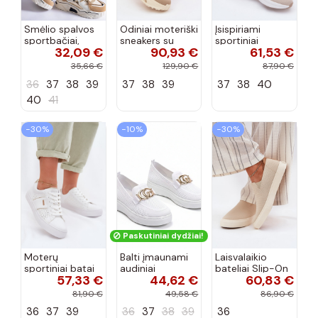
Smėlio spalvos
Odiniai moteriški
Įsispiriami
sportbačiai,
sneakers su
sportiniai
32,09 €
90,93 €
61,53 €
dekoruoti Valdez
platforma D&A
bateliai Kobbo
cirkonio virvele
CR61-3133
102425 smėlio
35,66 €
129,90 €
87,90 €
smėlio spalvos
spalvos
36
37
38
39
37
38
39
37
38
40
40
41
−30%
−10%
−30%
Paskutiniai dydžiai!
Moterų
Balti įmaunami
Laisvalaikio
sportiniai batai
audiniai
bateliai Slip-On
57,33 €
44,62 €
60,83 €
su ažūro
sportbačiai su
Big Star
elementais Big
sagtele
RR274721 smėlio
81,90 €
49,58 €
86,90 €
Star TT274291
Catherine
spalvos
36
37
39
36
37
38
39
36
baltos spalvos