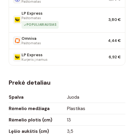
Paštomatas
LP Express
Paštomatas
3,80 €
POPULIARIAUSIAS
Omniva
4,44 €
Paštomatas
LP Express
6,92 €
Kurjeris į namus
Prekė detaliau
Spalva
Juoda
Rėmelio medžiaga
Plastikas
Rėmelio plotis (cm)
13
Lęšio aukštis (cm)
3,5