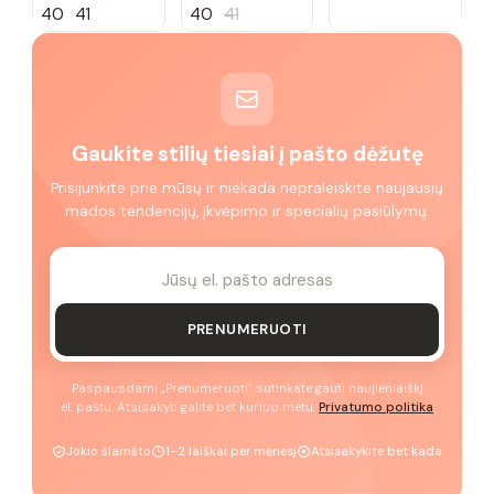
40
41
40
41
Gaukite stilių tiesiai į pašto dėžutę
Prisijunkite prie mūsų ir niekada nepraleiskite naujausių
mados tendencijų, įkvėpimo ir specialių pasiūlymų.
PRENUMERUOTI
Paspausdami „Prenumeruoti" sutinkate gauti naujienlaiškį
el. paštu. Atsisakyti galite bet kuriuo metu.
Privatumo politika
Jokio šlamšto
1–2 laiškai per mėnesį
Atsisakykite bet kada