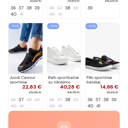
31,42 €
79,85 €
56,05 €
dvigubu raišteliu
36
37
38
39
36
37
38
39
39
Casey
40
41
40
41
−10%
−10%
−10%
Juodi Caviour
Balti sportbačiai
Pilki sportiniai
sportiniai
su tišnėjimu
bateliai,
22,83 €
40,28 €
14,66 €
sportbačiai
Peyton
„Justice"
25,36 €
44,75 €
16,29 €
36
37
38
39
36
37
38
39
36
37
38
39
40
41
40
41
40
41