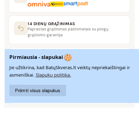
14 DIENŲ GRĄŽINIMAS
Paprastas grąžinimas paštomatais su pinigų
grąžinimo garantija
SAUGUS MOKĖJIMAS
Pirmiausia - slapukai
SSL šifravimas užtikrina aukščiausią jūsų duomenų
saugumo lygį
Jie užtikrina, kad BatųSkveras.lt veiktų nepriekaištingai ir
asmeniškai.
Slapukų politika.
KLIENTŲ APTARNAVIMAS
Priimti visus slapukus
Rašykite mums
info@batuskveras.lt
@ 2024 BATUSKVERAS
PRISTATYMAS
|
PREKIŲ GRĄŽINIMAS
|
ATSILIEPIMAI