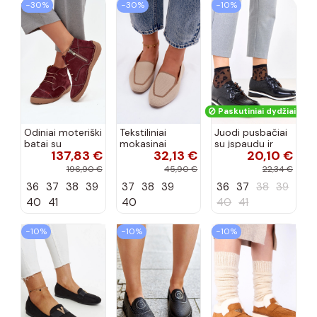
−30%
−30%
−10%
Paskutiniai dydžiai!
Odiniai moteriški
Tekstiliniai
Juodi pusbačiai
batai su
mokasinai
su įspaudu ir
137,83 €
32,13 €
20,10 €
siūlėmis, pilies
smėlio spalvos
kvadratiniu
tipo, Artiker
Selisa
priekiu Kerawa
196,90 €
45,90 €
22,34 €
57C2116, bordo
36
37
38
39
37
38
39
36
37
38
39
spalvos
40
41
40
40
41
−10%
−10%
−10%