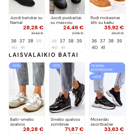
Juodi batukai su
Juodi pusbačiai
Rudi mokasinai
Namal
su masyviu
šilti su kailiu
28,28 €
24,46 €
35,92 €
dekoracija
padu Teska
Loafy
31,42 €
27,18 €
39,91 €
36
37
38
39
36
37
38
39
36
37
38
39
40
41
40
41
40
41
LAISVALAIKIO BATAI
−10%
−10%
Greitas
pristatymas
−40%
Balti-smėlio
Smėlio spalvos
Moteriški
spalvos
zomšiniai
sportbačiai
28,28 €
71,87 €
33,63 €
sportiniai
sportiniai
juodos spalvos
bateliai su
bateliai, „Karino"
Feluci