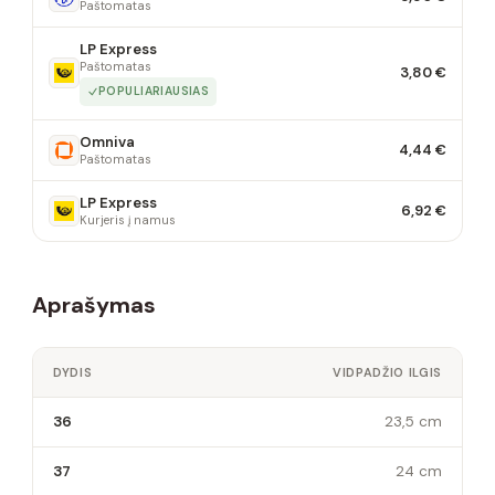
Paštomatas
LP Express
Paštomatas
3,80 €
POPULIARIAUSIAS
Omniva
4,44 €
Paštomatas
LP Express
6,92 €
Kurjeris į namus
Aprašymas
DYDIS
VIDPADŽIO ILGIS
36
23,5 cm
37
24 cm