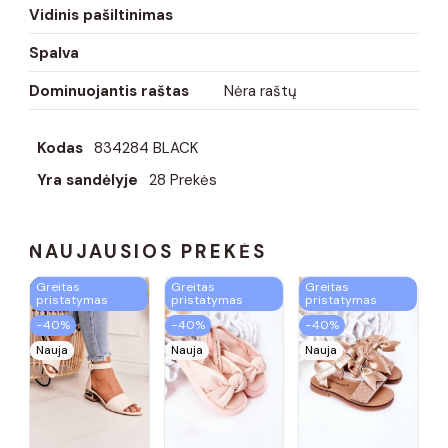
Vidinis pašiltinimas
Spalva
Dominuojantis raštas
Nėra raštų
Kodas
834284 BLACK
Yra sandėlyje
28 Prekės
NAUJAUSIOS PREKĖS
Greitas
Greitas
Greitas
pristatymas
pristatymas
pristatymas
−40%
−40%
−40%
Nauja
Nauja
Nauja