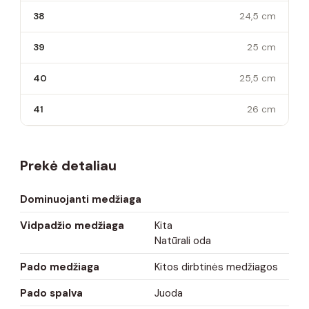
38
24,5 cm
39
25 cm
40
25,5 cm
41
26 cm
Prekė detaliau
Dominuojanti medžiaga
Vidpadžio medžiaga
Kita
Natūrali oda
Pado medžiaga
Kitos dirbtinės medžiagos
Pado spalva
Juoda