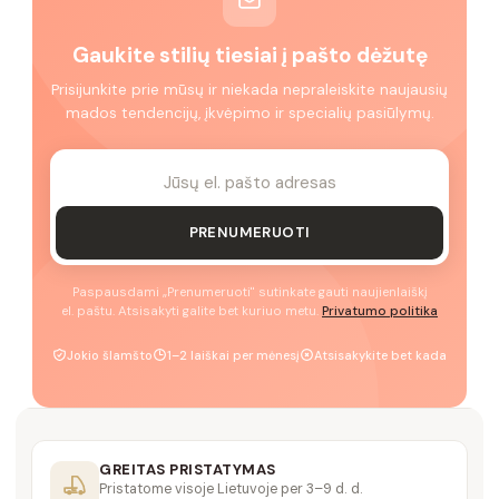
Gaukite stilių tiesiai į pašto dėžutę
Prisijunkite prie mūsų ir niekada nepraleiskite naujausių
mados tendencijų, įkvėpimo ir specialių pasiūlymų.
PRENUMERUOTI
Paspausdami „Prenumeruoti" sutinkate gauti naujienlaiškį
el. paštu. Atsisakyti galite bet kuriuo metu.
Privatumo politika
Jokio šlamšto
1–2 laiškai per mėnesį
Atsisakykite bet kada
GREITAS PRISTATYMAS
Pristatome visoje Lietuvoje per 3–9 d. d.