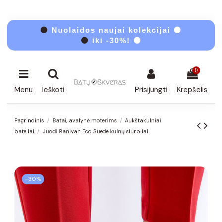
⚫
Nuolaidos naujai kolekcijai ⚫
⚫
iki -30%! ⚫
0
Menu
Ieškoti
Prisijungti
Krepšelis
Pagrindinis
Batai, avalynė moterims
Aukštakulniai
bateliai
Juodi Raniyah Eco Suede kulnų siurbliai
−30%