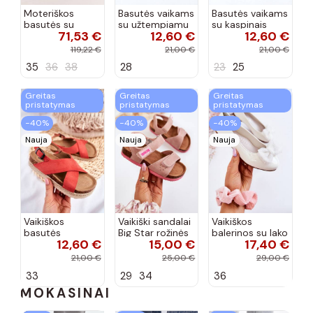
Moteriškos
Basutės vaikams
Basutės vaikams
basutės su
su užtempiamu
su kaspinais
71,53 €
12,60 €
12,60 €
aukso spalvos
užsegimu
aukso spalvos
kulniukais Laura
rožinės spalvos
119,22 €
21,00 €
21,00 €
Messi smėlio
35
36
38
28
23
25
spalvos
Greitas
Greitas
Greitas
pristatymas
pristatymas
pristatymas
−40%
−40%
−40%
Nauja
Nauja
Nauja
Vaikiškos
Vaikiški sandalai
Vaikiškos
basutės
Big Star rožinės
balerinos su lako
12,60 €
15,00 €
17,40 €
koralinės
spalvos
efektu ir
spalvos
kaspinais baltos
21,00 €
25,00 €
29,00 €
spalvos Zolly
33
29
34
36
MOKASINAI