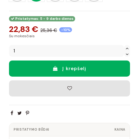
Pristatymas: 5 - 9 darbo dienos
22,83 €
25,36 €
-10%
Su mokesčiais
Į krepšelį
PRISTATYMO BŪDAI
KAINA