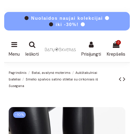
⚫
Nuolaidos naujai kolekcijai ⚫
⚫
iki -30%! ⚫
0
Menu
Ieškoti
Prisijungti
Krepšelis
Pagrindinis
Batai, avalynė moterims
Aukštakulniai
bateliai
Smėlio spalvos satino stiletai su cirkoniais iš
Susegana
−10%