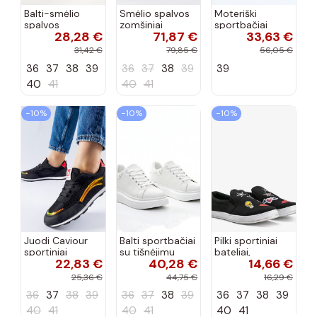
Balti-smėlio
Smėlio spalvos
Moteriški
spalvos
zomšiniai
sportbačiai
28,28 €
71,87 €
33,63 €
sportiniai
sportiniai
juodos spalvos
bateliai su
bateliai, „Karino"
Feluci
31,42 €
79,85 €
56,05 €
dvigubu raišteliu
36
37
38
39
36
37
38
39
39
Casey
40
41
40
41
−10%
−10%
−10%
Juodi Caviour
Balti sportbačiai
Pilki sportiniai
sportiniai
su tišnėjimu
bateliai,
22,83 €
40,28 €
14,66 €
sportbačiai
Peyton
„Justice"
25,36 €
44,75 €
16,29 €
36
37
38
39
36
37
38
39
36
37
38
39
40
41
40
41
40
41