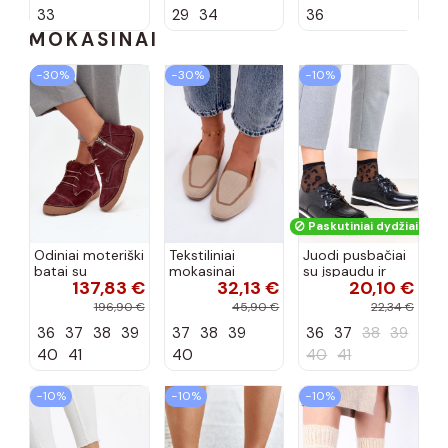
spalvos Zolly
33
29
34
36
MOKASINAI
−30%
−30%
−10%
Paskutiniai dydžiai!
Odiniai moteriški
Tekstiliniai
Juodi pusbačiai
batai su
mokasinai
su įspaudu ir
137,83 €
32,13 €
20,10 €
siūlėmis, pilies
smėlio spalvos
kvadratiniu
tipo, Artiker
Selisa
priekiu Kerawa
196,90 €
45,90 €
22,34 €
57C2116, bordo
36
37
38
39
37
38
39
36
37
38
39
spalvos
40
41
40
40
41
−10%
−10%
−10%