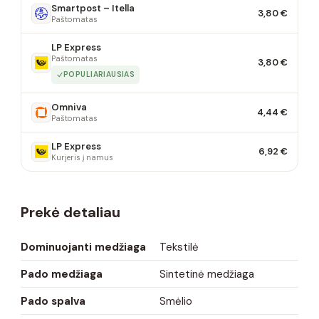
Smartpost – Itella
3,80 €
Paštomatas
LP Express
Paštomatas
3,80 €
POPULIARIAUSIAS
Omniva
4,44 €
Paštomatas
LP Express
6,92 €
Kurjeris į namus
Prekė detaliau
Dominuojanti medžiaga
Tekstilė
Pado medžiaga
Sintetinė medžiaga
Pado spalva
Smėlio