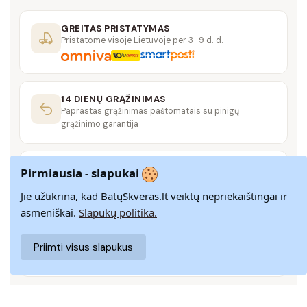
GREITAS PRISTATYMAS
Pristatome visoje Lietuvoje per 3–9 d. d.
14 DIENŲ GRĄŽINIMAS
Paprastas grąžinimas paštomatais su pinigų
grąžinimo garantija
SAUGUS MOKĖJIMAS
Pirmiausia - slapukai
SSL šifravimas užtikrina aukščiausią jūsų duomenų
saugumo lygį
Jie užtikrina, kad BatųSkveras.lt veiktų nepriekaištingai ir
asmeniškai.
Slapukų politika.
KLIENTŲ APTARNAVIMAS
Priimti visus slapukus
Rašykite mums
info@batuskveras.lt