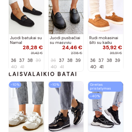
Juodi batukai su
Juodi pusbačiai
Rudi mokasinai
Namal
su masyviu
šilti su kailiu
28,28 €
24,46 €
35,92 €
dekoracija
padu Teska
Loafy
31,42 €
27,18 €
39,91 €
36
37
38
39
36
37
38
39
36
37
38
39
40
41
40
41
40
41
LAISVALAIKIO BATAI
−10%
−10%
Greitas
pristatymas
−40%