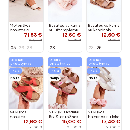
Moteriškos
Basutės vaikams
Basutės vaikams
basutės su
su užtempiamu
su kaspinais
71,53 €
12,60 €
12,60 €
aukso spalvos
užsegimu
aukso spalvos
kulniukais Laura
rožinės spalvos
119,22 €
21,00 €
21,00 €
Messi smėlio
35
36
38
28
23
25
spalvos
Greitas
Greitas
Greitas
pristatymas
pristatymas
pristatymas
−40%
−40%
−40%
Nauja
Nauja
Nauja
Vaikiškos
Vaikiški sandalai
Vaikiškos
basutės
Big Star rožinės
balerinos su lako
12,60 €
15,00 €
17,40 €
koralinės
spalvos
efektu ir
spalvos
kaspinais baltos
21,00 €
25,00 €
29,00 €