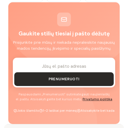
Gaukite stilių tiesiai į pašto dėžutę
Prisijunkite prie mūsų ir niekada nepraleiskite naujausių
mados tendencijų, įkvėpimo ir specialių pasiūlymų.
PRENUMERUOTI
Paspausdami „Prenumeruoti" sutinkate gauti naujienlaiškį
el. paštu. Atsisakyti galite bet kuriuo metu.
Privatumo politika
Jokio šlamšto
1–2 laiškai per mėnesį
Atsisakykite bet kada