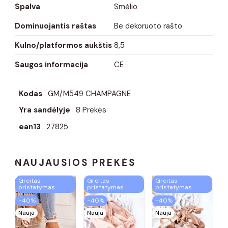
Spalva
Smėlio
Dominuojantis raštas
Be dekoruoto rašto
Kulno/platformos aukštis
8,5
Saugos informacija
CE
Kodas
GM/M549 CHAMPAGNE
Yra sandėlyje
8 Prekės
ean13
27825
NAUJAUSIOS PREKĖS
Greitas
Greitas
Greitas
pristatymas
pristatymas
pristatymas
−40%
−40%
−40%
Nauja
Nauja
Nauja