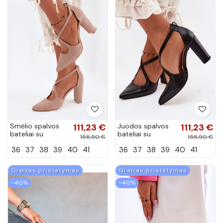
Smėlio spalvos
111,23 €
Juodos spalvos
111,23 €
bateliai su
bateliai su
158,90 €
158,90 €
kulniukais ir
kulniukais ir
36
37
38
39
40
41
36
37
38
39
40
41
juostelėmis iš
juostelėmis
dirbtinės zomšos
Zazoo 1053
Zazoo 1053
Greitas pristatymas
Greitas pristatymas
−40%
−40%