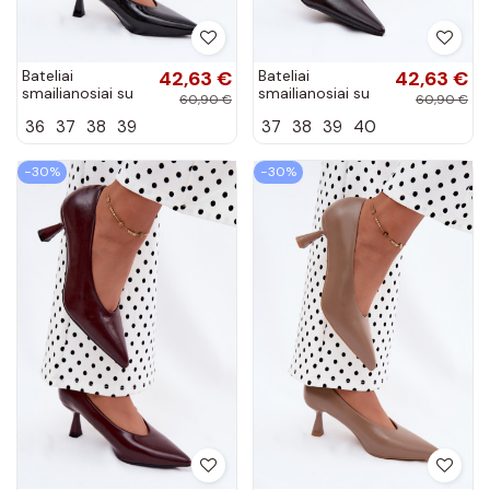
Bateliai
42,63 €
Bateliai
42,63 €
smailianosiai su
smailianosiai su
60,90 €
60,90 €
kulniukais juodos
kulniukais
36
37
38
39
37
38
39
40
spalvos Silenta
CzekoladoĮe
Silenta
−30%
−30%