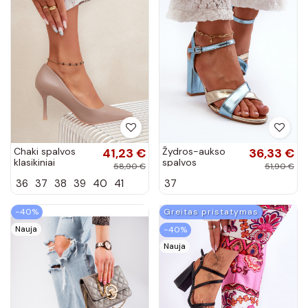
Chaki spalvos
41,23 €
Žydros-aukso
36,33 €
klasikiniai
spalvos
58,90 €
51,90 €
aukštakulniai
elegantiškos
36
37
38
39
40
41
37
bateliai iš
aukštakulnės
dirbtinės odos
basutės iš
Nesha
dirbtinės odos su
−40%
Greitas pristatymas
įrašu Abilica
Nauja
−40%
Nauja