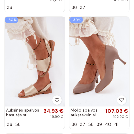
Carisma
plačiais kulniukais
38
36
37
Pollyanna
−30%
−30%
Auksinės spalvos
34,93 €
Molio spalvos
107,03 €
basutės su
aukštakulniai
49,90 €
152,90 €
plačiais kulniukais
bateliai iš
36
38
36
37
38
39
40
41
Pollyanna
dirbtinės odos
Zazoo 1070