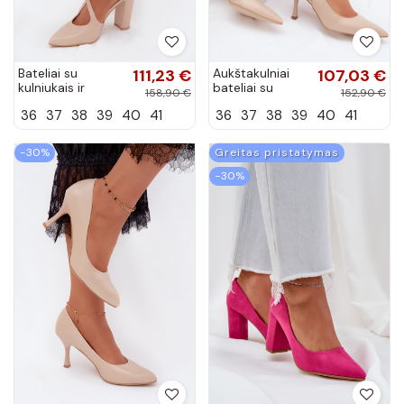
Bateliai su
111,23 €
Aukštakulniai
107,03 €
kulniukais ir
bateliai su
158,90 €
152,90 €
juostelėmis
atvira kulnimi
36
37
38
39
40
41
36
37
38
39
40
41
smėlio spalvos
Zazoo 1127
Zazoo 1053
smėlio spalvos
−30%
Greitas pristatymas
−30%