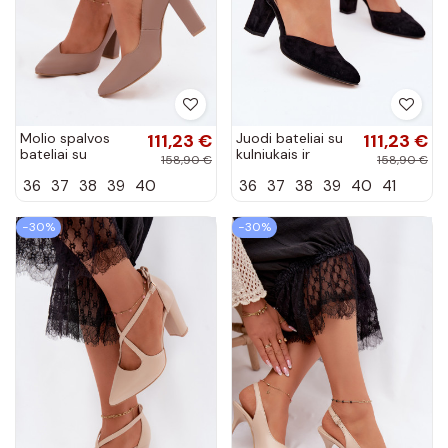
Molio spalvos
111,23 €
Juodi bateliai su
111,23 €
bateliai su
kulniukais ir
158,90 €
158,90 €
kulniukais ir
dirželiais smailia
36
37
38
39
40
36
37
38
39
40
41
smailia nosimi
nosimi Zazoo 823
Zazoo 853
−30%
−30%