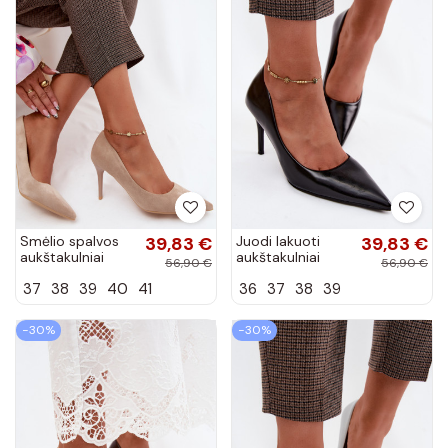
Smėlio spalvos
39,83 €
Juodi lakuoti
39,83 €
aukštakulniai
aukštakulniai
56,90 €
56,90 €
bateliai iš
bateliai iš
37
38
39
40
41
36
37
38
39
dirbtinės zomšos
dirbtinės odos
Tropessa
Tropessa
−30%
−30%