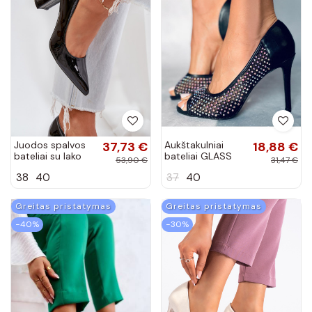
Juodos spalvos
37,73 €
Aukštakulniai
18,88 €
bateliai su lako
bateliai GLASS
53,90 €
31,47 €
efektu ant
BLACK
38
40
37
40
stulpelio Kilanne
Greitas pristatymas
Greitas pristatymas
−40%
−30%