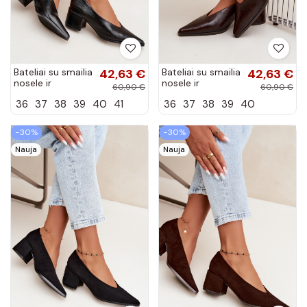
Bateliai su smailia
42,63 €
Bateliai su smailia
42,63 €
nosele ir
nosele ir
60,90 €
60,90 €
kvadratiniais
kvadratiniais
36
37
38
39
40
41
36
37
38
39
40
kulniukais iš
kulniukais iš
dirbtinės odos
dirbtinės odos
juodos spalvos...
tamsiai rudos...
−30%
−30%
Nauja
Nauja