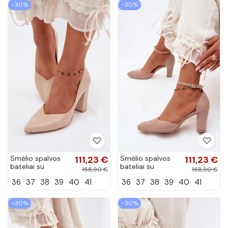
−30%
−30%
Smėlio spalvos
111,23 €
Smėlio spalvos
111,23 €
bateliai su
bateliai su
158,90 €
158,90 €
kulniukais smailiu
kulniukais ir
36
37
38
39
40
41
36
37
38
39
40
41
priekiu Zazoo 853
dirželiais smailiu
priekiu Zazoo 823
−30%
−30%