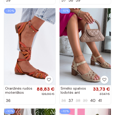
39
37
38
39
mėlynos spalvos
spalvos Silenta
Silenta
−30%
−10%
Oranžinės rudos
88,83 €
Smėlio spalvos
33,73 €
moteriškos
lodytės ant
126,90 €
37,47 €
basutės su
stulpelio puoštos
36
36
37
38
39
40
41
plačiais
cirkoniais Liviak
kulniukais ir
juostelėmis Tai
−10%
−10%
turiciejka...