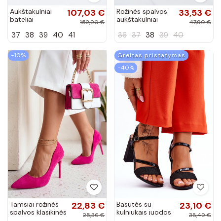
Aukštakulniai
107,03 €
Rožinės spalvos
33,53 €
bateliai
aukštakulniai
152,90 €
47,90 €
dirbtinės odos
bateliai iš
37
38
39
40
41
36
37
38
39
40
smėlio spalvos
dirbtinės zomšos
Zazoo 1070
Florena
−10%
Greitas pristatymas
−40%
Tamsiai rožinės
22,83 €
Basutės su
23,10 €
spalvos klasikinės
kulniukais juodos
25,36 €
38,49 €
špilkos Nicole
spalvos Alicia