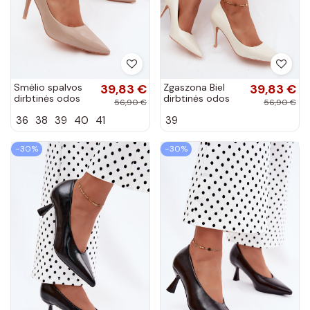
Smėlio spalvos
39,83 €
Zgaszona Biel
39,83 €
dirbtinės odos
dirbtinės odos
56,90 €
56,90 €
aukštakulniai
aukštakulniai
36
38
39
40
41
39
bateliai su lako
bateliai su lako
efektu Tropessa
efektu Tropessa
−30%
−30%