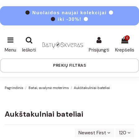
⚫
Nuolaidos naujai kolekcijai ⚫
⚫
iki -30%! ⚫
0
Menu
Ieškoti
Prisijungti
Krepšelis
PREKIŲ FILTRAS
Pagrindinis
Batai, avalynė moterims
Aukštakulniai bateliai
Aukštakulniai bateliai
Newest First
120