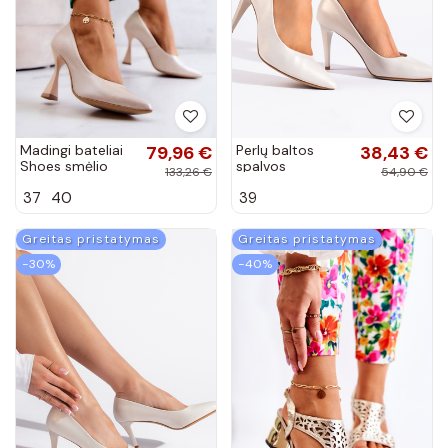
Madingi bateliai
79,96 €
Perlų baltos
38,43 €
Shoes smėlio
spalvos
133,26 €
54,90 €
spalvos
aukštakulniai
37
40
39
plonu kulniuku
Greitas pristatymas
Greitas pristatymas
−30%
−40%