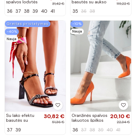
spalvos lodytės
basutės su aukso
31,42 €
119,22 €
ant špilkos su
spalvos kulniukais
36
37
38
39
40
41
35
36
38
dekoratyvine
Laura Messi
sagtimi
smėlio spalvos
Florentyna
Greitas pristatymas
−10%
Nauja
−40%
Nauja
Su lako efektu
30,82 €
Oranžinės spalvos
20,10 €
basutės su
lakuotos špilkos
51,36 €
22,34 €
tviskančiomis
Debbie
37
39
36
37
38
39
40
41
akutėmis juodos
spalvos Benedett