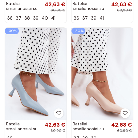
Bateliai
42,63 €
Bateliai
42,63 €
smailianosiai su
smailianosiai su
60,90 €
60,90 €
kulniukais bordo
kulniukais chaki
36
37
38
39
40
41
36
37
39
41
spalvos Silenta
spalvos Silenta
−30%
−30%
Bateliai
42,63 €
Bateliai
42,63 €
smailianosiai su
smailianosiai su
60,90 €
60,90 €
kulniukais
kulniukais smėlio