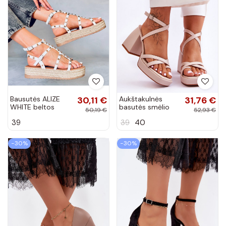
Bausutės ALIZE
30,11 €
Aukštakulnės
31,76 €
WHITE beltos
basutės smėlio
50,19 €
52,93 €
spalvos
spalvos Secret
39
39
40
Rose
−30%
−30%