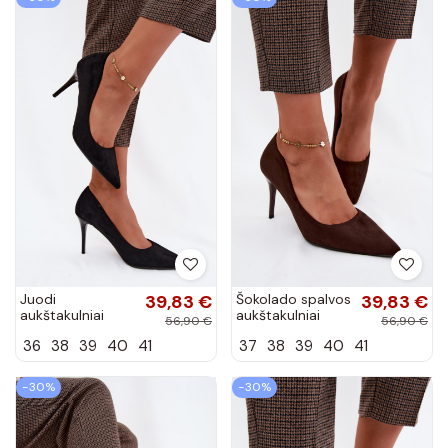
Juodi
39,83 €
Šokolado spalvos
39,83 €
aukštakulniai
aukštakulniai
56,90 €
56,90 €
bateliai iš
bateliai iš
36
38
39
40
41
37
38
39
40
41
dirbtinės zomšos
dirbtinės zomšos
Tropessa
Tropessa
−30%
−30%