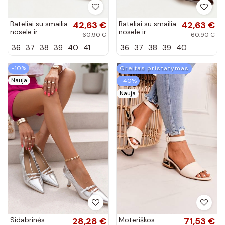
Bateliai su smailia
42,63 €
Bateliai su smailia
42,63 €
nosele ir
nosele ir
60,90 €
60,90 €
kvadratiniais
kvadratiniais
36
37
38
39
40
41
36
37
38
39
40
kulniukais juodos
kulniukais
spalvos Lavisa
šokoladinės
spalvos Lavisa
−10%
Greitas pristatymas
Nauja
−40%
Nauja
Sidabrinės
28,28 €
Moteriškos
71,53 €