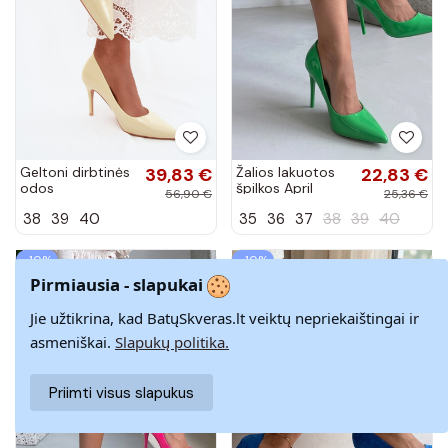
Geltoni dirbtinės
39,83 €
Žalios lakuotos
22,83 €
odos
špilkos April
56,90 €
25,36 €
aukštakulniai
38
39
40
35
36
37
38
39
40
bateliai su lako
efektu Tropessa
−10%
−10%
Pirmiausia - slapukai
Jie užtikrina, kad BatųSkveras.lt veiktų nepriekaištingai ir
asmeniškai.
Slapukų politika.
Priimti visus slapukus