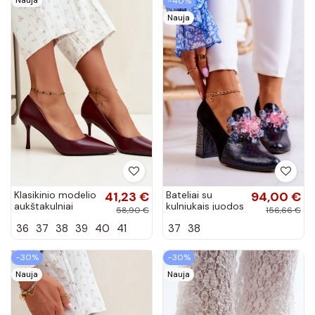
−40%
Nauja
Klasikinio modelio
41,23 €
Bateliai su
94,00 €
aukštakulniai
kulniukais juodos
58,90 €
156,66 €
bateliai iš
spalvos Sofie
36
37
38
39
40
41
37
38
dirbtinės odos,
bordo spalvos
Nesha
−30%
−30%
Nauja
Nauja