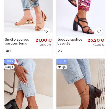
Smėlio spalvos
21,00 €
Juodos spalvos
25,20 €
basutės žemu
basutės
35,00 €
42,00 €
kulnu Vinceza
Florentina su
40
37
kulniukais
−30%
−30%
Nauja
Nauja