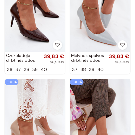
CzekoladoĮe
39,83 €
Mėlynos spalvos
39,83 €
dirbtinės odos
dirbtinės odos
56,90 €
56,90 €
aukštakulniai
aukštakulniai
36
37
38
39
40
37
38
39
40
bateliai su lako
bateliai su lako
efektu Tropessa
efektu Tropessa
−30%
−30%