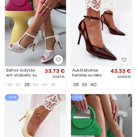
Baltos lodytės
33,73 €
Aukštakulniai
43,33 €
ant stulpelio su
bateliai su lako
37,47 €
61,90 €
dekoratyviniais
efektu iš
36
37
38
39
40
41
38
39
40
elementais Lyram
dirbtinės odos
CzekoladoĮe
Fionnel
−30%
−10%