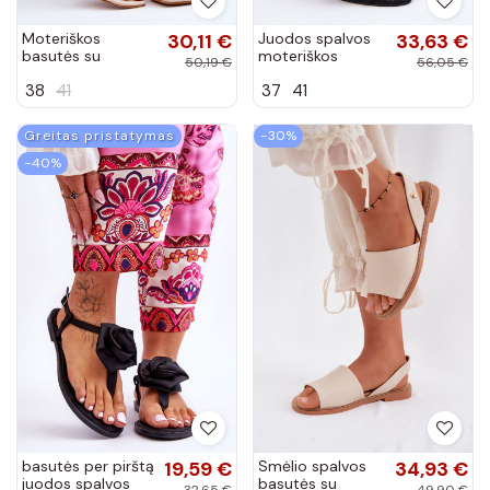
Moteriškos
30,11 €
Juodos spalvos
33,63 €
basutės su
moteriškos
50,19 €
56,05 €
tviskančiomis
aukštakulnės
38
41
37
41
akutėmis su
basutės su
kulniukais smėlio
kaspinais Callum
spalvos Carlotta
Greitas pristatymas
−30%
−40%
basutės per pirštą
19,59 €
Smėlio spalvos
34,93 €
juodos spalvos
basutės su
32,65 €
49,90 €