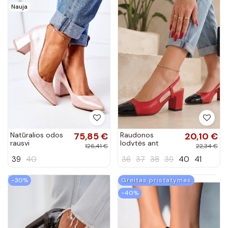
Nauja
Natūralios odos
75,85 €
Raudonos
20,10 €
rausvi
lodytės ant
126,41 €
22,34 €
aukštakulniai
stulpelio su atvira
39
40
36
37
38
39
40
41
bateliai su perlo
kulnimi Armina
blizgesiu
−30%
Greitas pristatymas
−40%