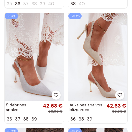
35
36
37
38
39
40
38
40
−30%
−30%
Sidabrinės
42,63 €
Auksinės spalvos
42,63 €
spalvos
blizgantys
60,90 €
60,90 €
blizgantys
aukštakulniai
36
37
38
39
36
38
39
aukštakulniai
bateliai su atvira
bateliai su atvira
kulnimi Marcella
kulnimi Marcella
−30%
−30%