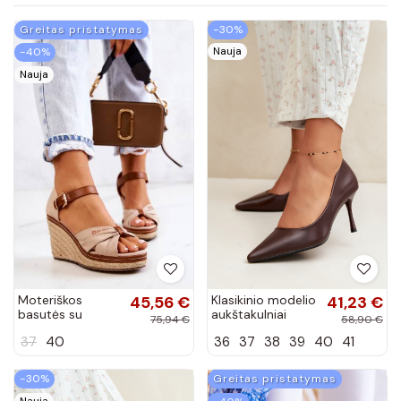
Greitas pristatymas
−30%
Nauja
−40%
Nauja
Moteriškos
45,56 €
Klasikinio modelio
41,23 €
basutės su
aukštakulniai
75,94 €
58,90 €
platforma Big
bateliai iš
37
40
36
37
38
39
40
41
Star smėlio
dirbtinės odos,
spalvos
šokolado spalvos
Nesha
−30%
Greitas pristatymas
Nauja