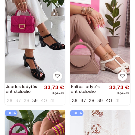
Juodos lodytės
33,73 €
Baltos lodytės
33,73 €
ant stulpelio
ant stulpelio
37,47 €
37,47 €
Thea
Thea
36
37
38
39
40
41
36
37
38
39
40
41
−10%
−30%