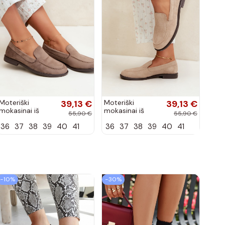
Moteriški
39,13 €
Moteriški
39,13 €
mokasinai iš
mokasinai iš
55,90 €
55,90 €
dirbtinės
dirbtinės
36
37
38
39
40
41
36
37
38
39
40
41
zomšos, molio
zomšos, smėlio
spalvos Laisie
spalvos Laisie
−10%
−30%