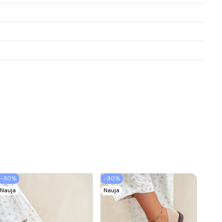
−30%
−30%
Nauja
Nauja