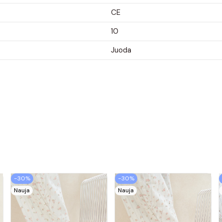
CE
10
Juoda
−30%
−30%
Nauja
Nauja