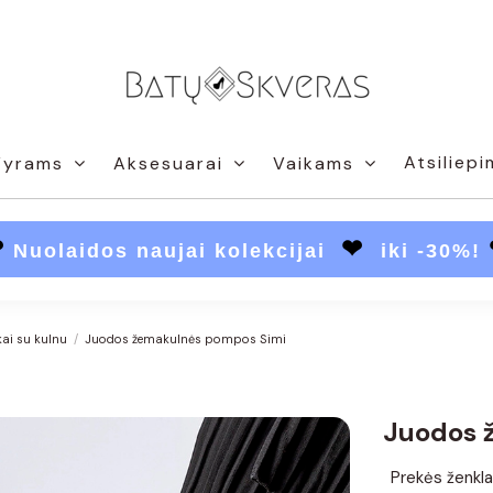
Atsiliepi
Vyrams
Aksesuarai
Vaikams
❤
❤
Nuolaidos naujai kolekcijai
iki -30%!
kai su kulnu
Juodos žemakulnės pompos Simi
Juodos 
Prekės ženkla