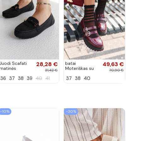
Juodi Scafati
28,28 €
batai
49,63 €
matinės
Moteriškas su
31,42 €
70,90 €
apdailos bateliai
juostelėmis su
36
37
38
39
40
41
37
38
40
lako efektu
bordo spalvos
Terione
−10%
−30%