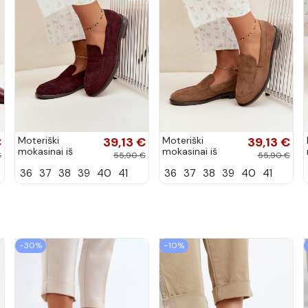
€
Moteriški
39,13 €
Moteriški
39,13 €
mokasinai iš
mokasinai iš
€
55,90 €
55,90 €
dirbtinės
dirbtinės
36
37
38
39
40
41
36
37
38
39
40
41
zomšos, bordo
zomšos, rudos
spalvos Laisie
spalvos Laisie
−30%
−10%