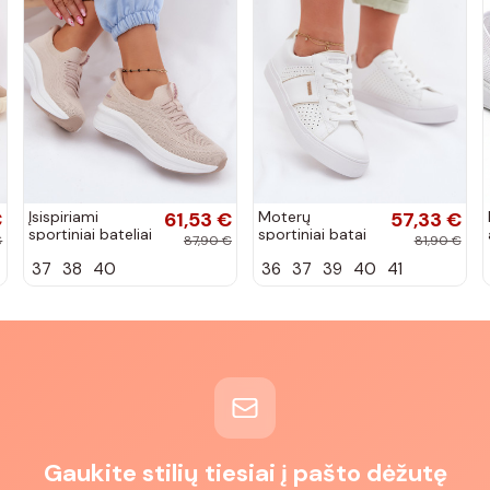
€
Įsispiriami
61,53 €
Moterų
57,33 €
sportiniai bateliai
sportiniai batai
€
87,90 €
81,90 €
Kobbo 102425
su ažūro
37
38
40
36
37
39
40
41
smėlio spalvos
elementais Big
Star TT274291
baltos spalvos
Gaukite stilių tiesiai į pašto dėžutę