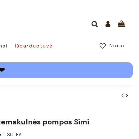
Norai
mai
Išparduotuvė
❤
žemakulnės pompos Simi
s:
SOLEA