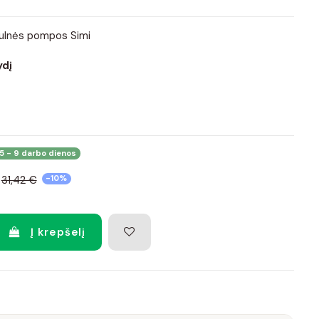
ulnės pompos Simi
ydį
5 - 9 darbo dienos
31,42 €
-10%
Į krepšelį