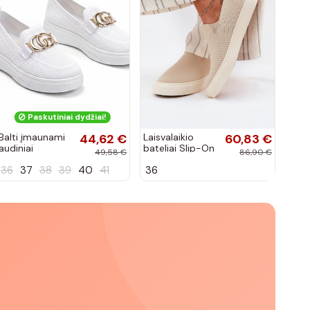
Paskutiniai dydžiai!
Balti įmaunami
44,62 €
Laisvalaikio
60,83 €
audiniai
bateliai Slip-On
49,58 €
86,90 €
sportbačiai su
Big Star
36
37
38
39
40
41
36
sagtele
RR274721 smėlio
Catherine
spalvos