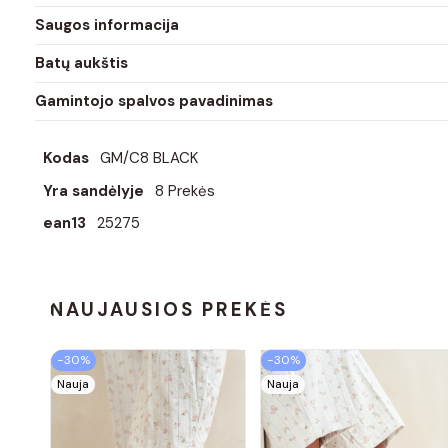
Saugos informacija
Batų aukštis
Gamintojo spalvos pavadinimas
Kodas
GM/C8 BLACK
Yra sandėlyje
8 Prekės
ean13
25275
NAUJAUSIOS PREKĖS
−30%
−30%
Nauja
Nauja