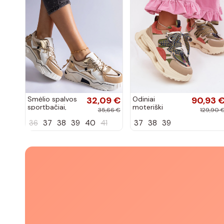
Smėlio spalvos
32,09 €
Odiniai
90,93 
sportbačiai,
moteriški
35,66 €
129,90 
dekoruoti
sneakers su
36
37
38
39
40
41
37
38
39
Valdez cirkonio
platforma D&A
virvele
CR61-3133
smėlio spalvos