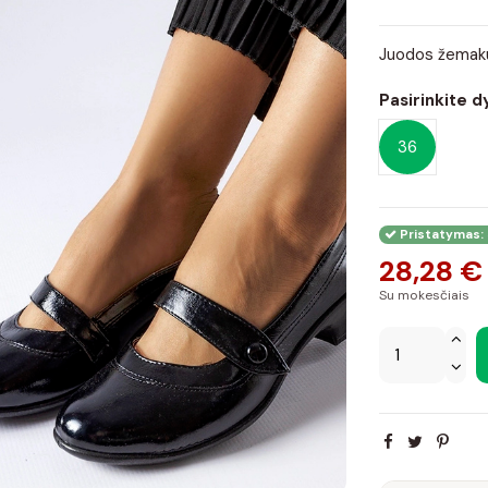
Juodos žemak
Pasirinkite d
36
Pristatymas: 
28,28 €
Su mokesčiais