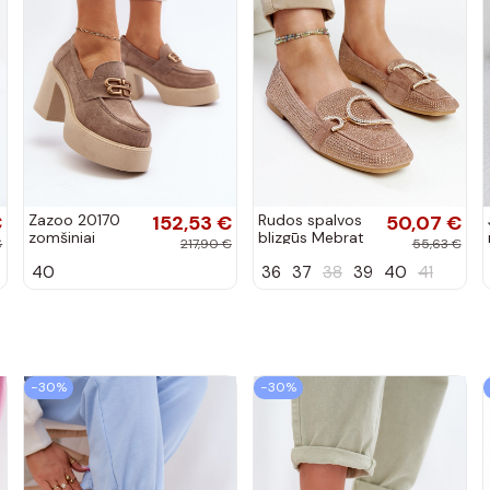
€
Zazoo 20170
152,53 €
Rudos spalvos
50,07 €
zomšiniai
blizgūs Mebrat
€
217,90 €
55,63 €
bateliai su
bateliai
40
36
37
38
39
40
41
kulniukais
smėlio spalvos
−30%
−30%