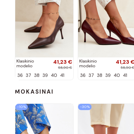
Klasikinio
41,23 €
Klasikinio
41,23 
modelio
modelio
58,90 €
58,90 
aukštakulniai
aukštakulniai
36
37
38
39
40
41
36
37
38
39
40
41
bateliai iš
bateliai iš
dirbtinės odos,
dirbtinės odos,
šokolado
bordo spalvos
spalvos Nesha
Nesha
MOKASINAI
−10%
−30%