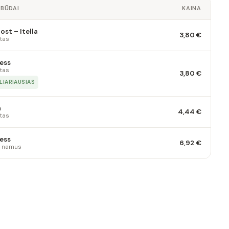
 BŪDAI
KAINA
st – Itella
3,80 €
tas
ess
tas
3,80 €
LIARIAUSIAS
a
4,44 €
tas
ess
6,92 €
 į namus