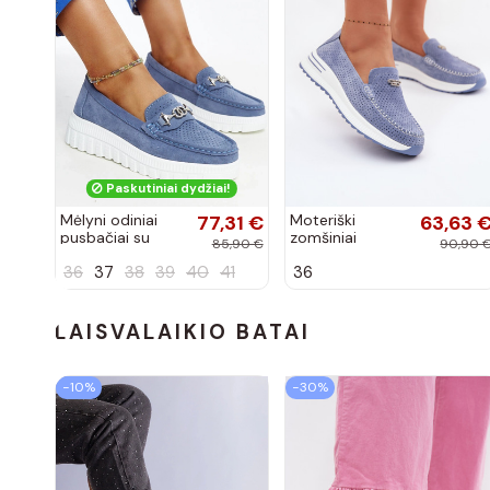
Paskutiniai dydžiai!
Mėlyni odiniai
77,31 €
Moteriški
63,63 
pusbačiai su
zomšiniai
85,90 €
90,90 
dekoratyvine
mokasinai
36
37
38
39
40
41
36
sagtimi Taija
Demela mėlynos
spalvos
LAISVALAIKIO BATAI
−10%
−30%