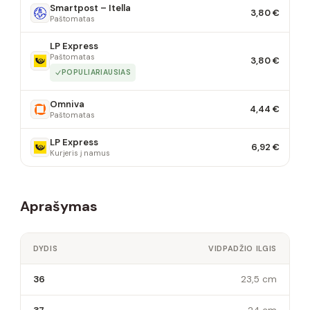
Smartpost – Itella
3,80 €
Paštomatas
LP Express
Paštomatas
3,80 €
POPULIARIAUSIAS
Omniva
4,44 €
Paštomatas
LP Express
6,92 €
Kurjeris į namus
Aprašymas
DYDIS
VIDPADŽIO ILGIS
36
23,5 cm