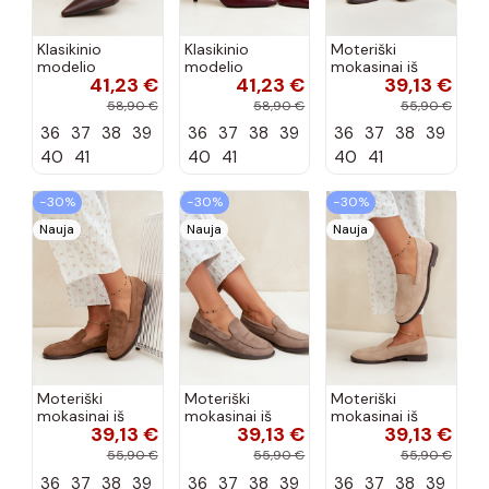
Klasikinio
Klasikinio
Moteriški
modelio
modelio
mokasinai iš
41,23 €
41,23 €
39,13 €
aukštakulniai
aukštakulniai
dirbtinės
bateliai iš
bateliai iš
zomšos, bordo
58,90 €
58,90 €
55,90 €
dirbtinės odos,
dirbtinės odos,
spalvos Laisie
36
37
38
39
36
37
38
39
36
37
38
39
šokolado
bordo spalvos
spalvos Nesha
Nesha
40
41
40
41
40
41
−30%
−30%
−30%
Nauja
Nauja
Nauja
Moteriški
Moteriški
Moteriški
mokasinai iš
mokasinai iš
mokasinai iš
39,13 €
39,13 €
39,13 €
dirbtinės
dirbtinės
dirbtinės
zomšos, rudos
zomšos, molio
zomšos, smėlio
55,90 €
55,90 €
55,90 €
spalvos Laisie
spalvos Laisie
spalvos Laisie
36
37
38
39
36
37
38
39
36
37
38
39