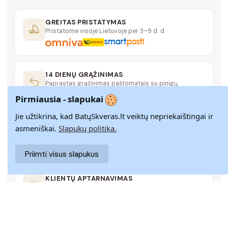
GREITAS PRISTATYMAS
Pristatome visoje Lietuvoje per 3–9 d. d.
14 DIENŲ GRĄŽINIMAS
Paprastas grąžinimas paštomatais su pinigų
grąžinimo garantija
Pirmiausia - slapukai
Jie užtikrina, kad BatųSkveras.lt veiktų nepriekaištingai ir
SAUGUS MOKĖJIMAS
asmeniškai.
Slapukų politika.
SSL šifravimas užtikrina aukščiausią jūsų duomenų
saugumo lygį
Priimti visus slapukus
KLIENTŲ APTARNAVIMAS
Rašykite mums
info@batuskveras.lt