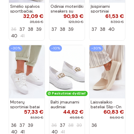
Smėlio spalvos
Odiniai moteriški
Įsispiriami
sportbačiai,
sneakers su
sportiniai
32,09 €
90,93 €
61,53 €
dekoruoti Valdez
platforma D&A
bateliai Kobbo
cirkonio virvele
CR61-3133
102425 smėlio
35,66 €
129,90 €
87,90 €
smėlio spalvos
spalvos
36
37
38
39
37
38
39
37
38
40
40
41
−30%
−10%
−30%
Paskutiniai dydžiai!
Moterų
Balti įmaunami
Laisvalaikio
sportiniai batai
audiniai
bateliai Slip-On
57,33 €
44,62 €
60,83 €
su ažūro
sportbačiai su
Big Star
elementais Big
sagtele
RR274721 smėlio
81,90 €
49,58 €
86,90 €
Star TT274291
Catherine
spalvos
36
37
39
36
37
38
39
36
baltos spalvos
40
41
40
41