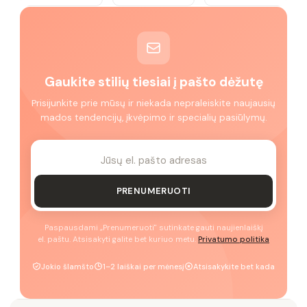
Gaukite stilių tiesiai į pašto dėžutę
Prisijunkite prie mūsų ir niekada nepraleiskite naujausių
mados tendencijų, įkvėpimo ir specialių pasiūlymų.
PRENUMERUOTI
Paspausdami „Prenumeruoti" sutinkate gauti naujienlaiškį
el. paštu. Atsisakyti galite bet kuriuo metu.
Privatumo politika
Jokio šlamšto
1–2 laiškai per mėnesį
Atsisakykite bet kada