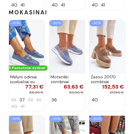
40
41
40
41
40
41
MOKASINAI
−10%
−30%
−30%
Paskutiniai dydžiai!
Mėlyni odiniai
Moteriški
Zazoo 20170
pusbačiai su
zomšiniai
zomšiniai
77,31 €
63,63 €
152,53 €
dekoratyvine
mokasinai
bateliai su
sagtimi Taija
Demela mėlynos
kulniukais smėlio
85,90 €
90,90 €
217,90 €
spalvos
spalvos
36
37
38
39
36
40
40
41
−10%
−10%
−30%