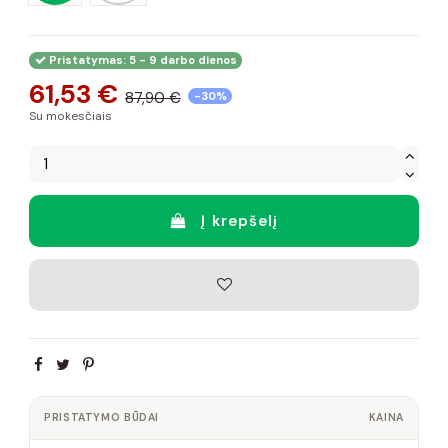
Pristatymas: 5 - 9 darbo dienos
61,53 €
87,90 €
-30%
Su mokesčiais
Į krepšelį
PRISTATYMO BŪDAI
KAINA