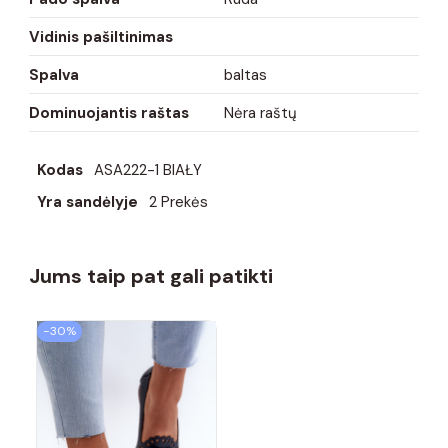
Vidinis pašiltinimas
Spalva
baltas
Dominuojantis raštas
Nėra raštų
Kodas
ASA222-1 BIAŁY
Yra sandėlyje
2 Prekės
Jums taip pat gali patikti
−30%