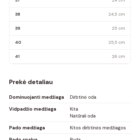
37
24 cm
38
24,5 cm
39
25 cm
40
25,5 cm
41
26 cm
Prekė detaliau
Dominuojanti medžiaga
Dirbtinė oda
Vidpadžio medžiaga
Kita
Natūrali oda
Pado medžiaga
Kitos dirbtinės medžiagos
Pado spalva
Ruda