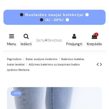
⚫
Nuolaidos naujai kolekcijai ⚫
⚫
iki -30%! ⚫
0
Menu
Ieškoti
Prisijungti
Krepšelis
Pagrindinis
Batai, avalynė moterims
Balerinos bateliai,
batai laiveliai
Ažūrinės balerinos su kaspinais baltos
spalvos Nestavia
−30%