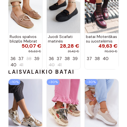
Rudos spalvos
Juodi Scafati
batai Moteriškas
blizgūs Mebrat
matinės
su juostelėmis
50,07 €
28,28 €
49,63 €
bateliai
apdailos bateliai
su lako efektu
bordo spalvos
55,63 €
31,42 €
70,90 €
Terione
36
37
38
39
36
37
38
39
37
38
40
40
41
40
41
LAISVALAIKIO BATAI
−10%
−30%
−30%