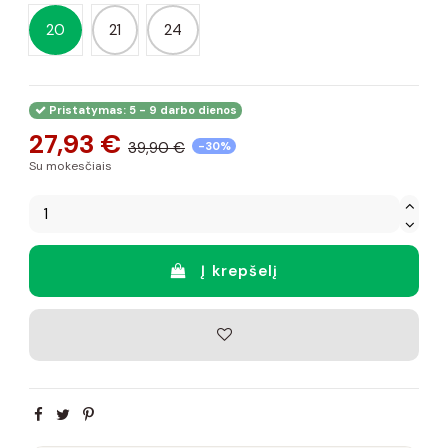
20
21
24
Pristatymas: 5 - 9 darbo dienos
27,93 €
39,90 €
-30%
Su mokesčiais
Į krepšelį