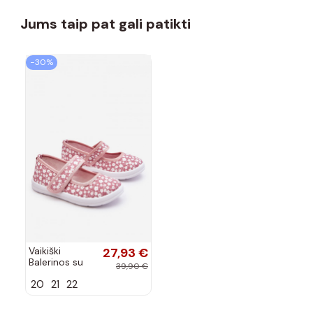
Jums taip pat gali patikti
−30%
Vaikiški
27,93 €
Balerinos su
39,90 €
lipniais
20
21
22
užsegimais
rožinės
spalvos Selah