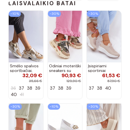
LAISVALAIKIO BATAI
−10%
−30%
−30%
Smėlio spalvos
Odiniai moteriški
Įsispiriami
sportbačiai,
sneakers su
sportiniai
32,09 €
90,93 €
61,53 €
dekoruoti Valdez
platforma D&A
bateliai Kobbo
cirkonio virvele
CR61-3133
102425 smėlio
35,66 €
129,90 €
87,90 €
smėlio spalvos
spalvos
36
37
38
39
37
38
39
37
38
40
40
41
−30%
−10%
−30%