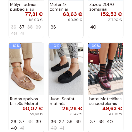
Mėlyni odiniai
Moteriški
Zazoo 20170
pusbačiai su
zomšiniai
zomšiniai
77,31 €
63,63 €
152,53 €
dekoratyvine
mokasinai
bateliai su
sagtimi Taija
Demela mėlynos
kulniukais smėlio
85,90 €
90,90 €
217,90 €
spalvos
spalvos
36
37
38
39
36
40
40
41
−10%
−10%
−30%
Rudos spalvos
Juodi Scafati
batai Moteriškas
blizgūs Mebrat
matinės
su juostelėmis
50,07 €
28,28 €
49,63 €
bateliai
apdailos bateliai
su lako efektu
bordo spalvos
55,63 €
31,42 €
70,90 €
Terione
36
37
38
39
36
37
38
39
37
38
40
40
41
40
41