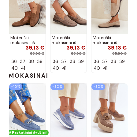
Moteriški
Moteriški
Moteriški
mokasinai iš
mokasinai iš
mokasinai iš
39,13 €
39,13 €
39,13 €
dirbtinės
dirbtinės
dirbtinės
zomšos, rudos
zomšos, molio
zomšos, smėlio
55,90 €
55,90 €
55,90 €
spalvos Laisie
spalvos Laisie
spalvos Laisie
36
37
38
39
36
37
38
39
36
37
38
39
40
41
40
41
40
41
MOKASINAI
−10%
−30%
−30%
Paskutiniai dydžiai!