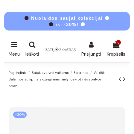
⚫
Nuolaidos naujai kolekcijai ⚫
⚫
iki -30%! ⚫
0
Menu
Ieškoti
Prisijungti
Krepšelis
Pagrindinis
Batai, avalynė vaikams
Balerinos
Vaikiški
Balerinos su lipniais užsegimais mėlynos-rožinės spalvos
Selah
−30%