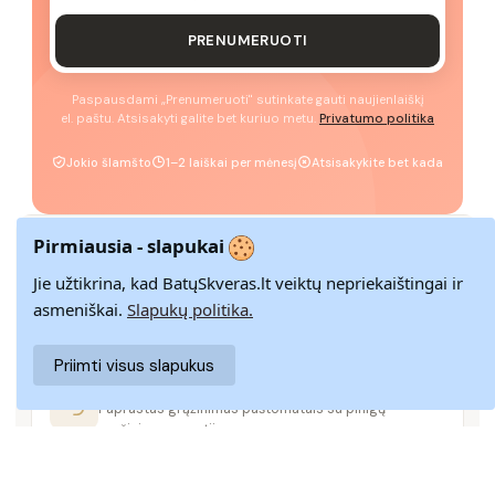
PRENUMERUOTI
Paspausdami „Prenumeruoti" sutinkate gauti naujienlaiškį
el. paštu. Atsisakyti galite bet kuriuo metu.
Privatumo politika
Jokio šlamšto
1–2 laiškai per mėnesį
Atsisakykite bet kada
Pirmiausia - slapukai
GREITAS PRISTATYMAS
Jie užtikrina, kad BatųSkveras.lt veiktų nepriekaištingai ir
Pristatome visoje Lietuvoje per 3–9 d. d.
asmeniškai.
Slapukų politika.
Priimti visus slapukus
14 DIENŲ GRĄŽINIMAS
Paprastas grąžinimas paštomatais su pinigų
grąžinimo garantija