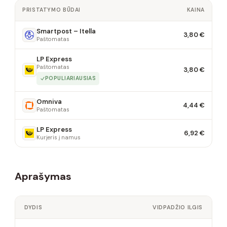
PRISTATYMO BŪDAI
KAINA
Smartpost – Itella
3,80 €
Paštomatas
LP Express
Paštomatas
3,80 €
POPULIARIAUSIAS
Omniva
4,44 €
Paštomatas
LP Express
6,92 €
Kurjeris į namus
Aprašymas
DYDIS
VIDPADŽIO ILGIS