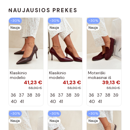
NAUJAUSIOS PREKĖS
−30%
−30%
−30%
Nauja
Nauja
Nauja
Klasikinio
Klasikinio
Moteriški
modelio
modelio
mokasinai iš
41,23 €
41,23 €
39,13 €
aukštakulniai
aukštakulniai
dirbtinės
bateliai iš
bateliai iš
zomšos, bordo
58,90 €
58,90 €
55,90 €
dirbtinės odos,
dirbtinės odos,
spalvos Laisie
36
37
38
39
36
37
38
39
36
37
38
39
šokolado
bordo spalvos
spalvos Nesha
Nesha
40
41
40
41
40
41
−30%
−30%
−30%
Nauja
Nauja
Nauja