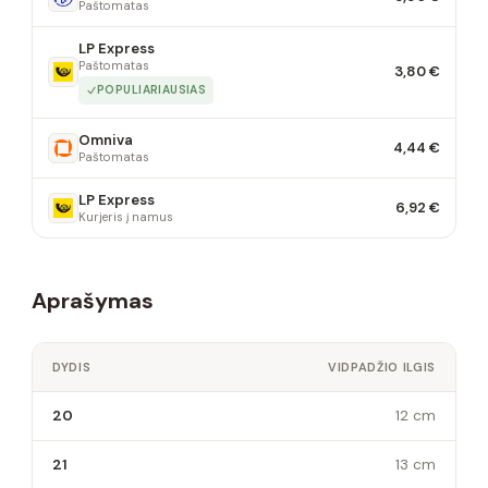
Paštomatas
LP Express
Paštomatas
3,80 €
POPULIARIAUSIAS
Omniva
4,44 €
Paštomatas
LP Express
6,92 €
Kurjeris į namus
Aprašymas
DYDIS
VIDPADŽIO ILGIS
20
12 cm
21
13 cm