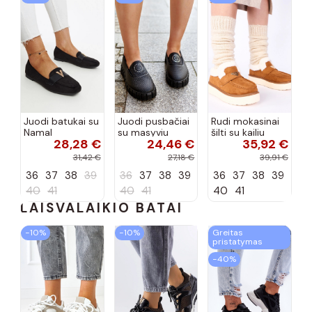
Juodi batukai su
Juodi pusbačiai
Rudi mokasinai
Namal
su masyviu
šilti su kailiu
28,28 €
24,46 €
35,92 €
dekoracija
padu Teska
Loafy
31,42 €
27,18 €
39,91 €
36
37
38
39
36
37
38
39
36
37
38
39
40
41
40
41
40
41
LAISVALAIKIO BATAI
−10%
−10%
Greitas
pristatymas
−40%