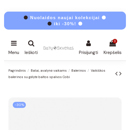
⚫
Nuolaidos naujai kolekcijai ⚫
⚫
iki -30%! ⚫
0
Menu
Ieškoti
Prisijungti
Krepšelis
Pagrindinis
Batai, avalynė vaikams
Balerinos
Vaikiškos
balerinos su gėlyte baltos spalvos Cobi
−30%