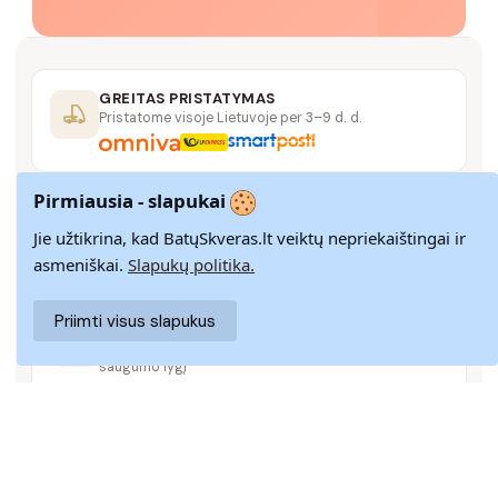
GREITAS PRISTATYMAS
Pristatome visoje Lietuvoje per 3–9 d. d.
Pirmiausia - slapukai
14 DIENŲ GRĄŽINIMAS
Paprastas grąžinimas paštomatais su pinigų
Jie užtikrina, kad BatųSkveras.lt veiktų nepriekaištingai ir
grąžinimo garantija
asmeniškai.
Slapukų politika.
Priimti visus slapukus
SAUGUS MOKĖJIMAS
SSL šifravimas užtikrina aukščiausią jūsų duomenų
saugumo lygį
KLIENTŲ APTARNAVIMAS
Rašykite mums
info@batuskveras.lt