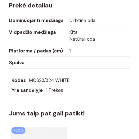
Prekė detaliau
Dominuojanti medžiaga
Dirbtinė oda
Vidpadžio medžiaga
Kita
Natūrali oda
Platforma / padas (cm)
1
Spalva
Kodas
MC323/324 WHITE
Yra sandėlyje
1 Prekės
Jums taip pat gali patikti
−30%