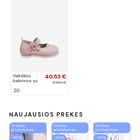
Vaikiškos
40,53 €
balerinos su
57,90 €
gėlyte rožinės
20
spalvos Cobi
NAUJAUSIOS PREKĖS
Greitas
Greitas
Greitas
pristatymas
pristatymas
pristatymas
−40%
−40%
−40%