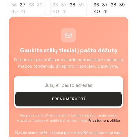
36
37
38
39
36
37
38
39
36
37
38
39
40
41
40
41
40
41
Gaukite stilių tiesiai į pašto dėžutę
Prisijunkite prie mūsų ir niekada nepraleiskite naujausių
mados tendencijų, įkvėpimo ir specialių pasiūlymų.
PRENUMERUOTI
Paspausdami „Prenumeruoti" sutinkate gauti naujienlaiškį
el. paštu. Atsisakyti galite bet kuriuo metu.
Privatumo politika
Jokio šlamšto
1–2 laiškai per mėnesį
Atsisakykite bet kada