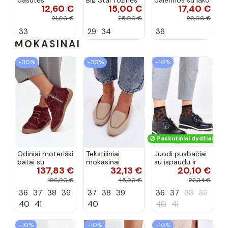
basutės
Big Star rožinės
balerinos su lako
12,60 €
15,00 €
17,40 €
koralinės
spalvos
efektu ir
spalvos
kaspinais baltos
21,00 €
25,00 €
29,00 €
spalvos Zolly
33
29
34
36
MOKASINAI
−30%
−30%
−10%
Paskutiniai dydžiai!
Odiniai moteriški
Tekstiliniai
Juodi pusbačiai
batai su
mokasinai
su įspaudu ir
137,83 €
32,13 €
20,10 €
siūlėmis, pilies
smėlio spalvos
kvadratiniu
tipo, Artiker
Selisa
priekiu Kerawa
196,90 €
45,90 €
22,34 €
57C2116, bordo
36
37
38
39
37
38
39
36
37
38
39
spalvos
40
41
40
40
41
−10%
−10%
−10%