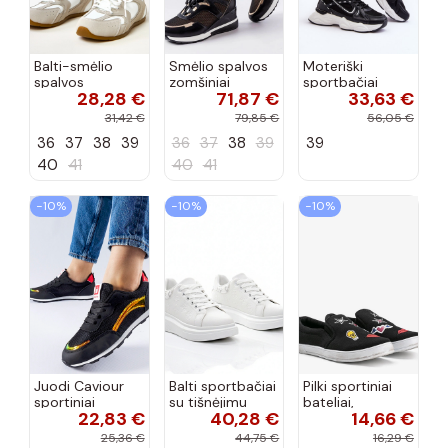
Balti-smėlio
Smėlio spalvos
Moteriški
spalvos
zomšiniai
sportbačiai
28,28 €
71,87 €
33,63 €
sportiniai
sportiniai
juodos spalvos
bateliai su
bateliai, „Karino"
Feluci
31,42 €
79,85 €
56,05 €
dvigubu raišteliu
36
37
38
39
36
37
38
39
39
Casey
40
41
40
41
−10%
−10%
−10%
Juodi Caviour
Balti sportbačiai
Pilki sportiniai
sportiniai
su tišnėjimu
bateliai,
22,83 €
40,28 €
14,66 €
sportbačiai
Peyton
„Justice"
25,36 €
44,75 €
16,29 €