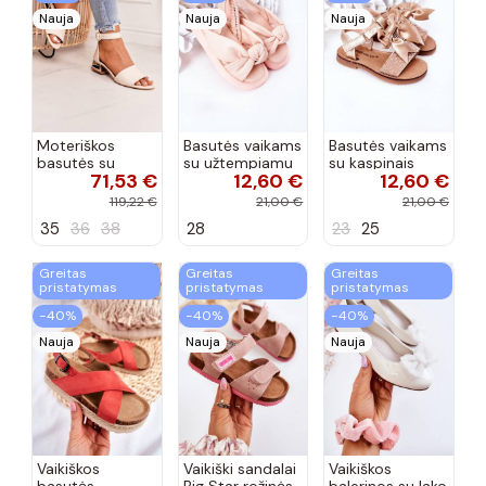
Nauja
Nauja
Nauja
Moteriškos
Basutės vaikams
Basutės vaikams
basutės su
su užtempiamu
su kaspinais
71,53 €
12,60 €
12,60 €
aukso spalvos
užsegimu
aukso spalvos
kulniukais Laura
rožinės spalvos
119,22 €
21,00 €
21,00 €
Messi smėlio
35
36
38
28
23
25
spalvos
Greitas
Greitas
Greitas
pristatymas
pristatymas
pristatymas
−40%
−40%
−40%
Nauja
Nauja
Nauja
Vaikiškos
Vaikiški sandalai
Vaikiškos