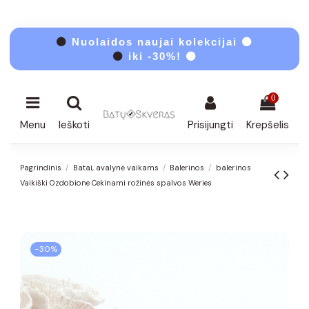
⚫
Nuolaidos naujai kolekcijai ⚫
⚫
iki -30%! ⚫
0
Menu
Ieškoti
Prisijungti
Krepšelis
Pagrindinis
Batai, avalynė vaikams
Balerinos
balerinos
Vaikiški Ozdobione Cekinami rožinės spalvos Weries
−30%