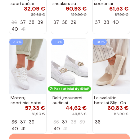
sportbačiai,
sneakers su
sportiniai
32,09 €
90,93 €
61,53 €
dekoruoti Valdez
platforma D&A
bateliai Kobbo
cirkonio virvele
CR61-3133
102425 smėlio
35,66 €
129,90 €
87,90 €
smėlio spalvos
spalvos
36
37
38
39
37
38
39
37
38
40
40
41
−30%
−10%
−30%
Paskutiniai dydžiai!
Moterų
Balti įmaunami
Laisvalaikio
sportiniai batai
audiniai
bateliai Slip-On
57,33 €
44,62 €
60,83 €
su ažūro
sportbačiai su
Big Star
elementais Big
sagtele
RR274721 smėlio
81,90 €
49,58 €
86,90 €
Star TT274291
Catherine
spalvos
36
37
39
36
37
38
39
36
baltos spalvos
40
41
40
41