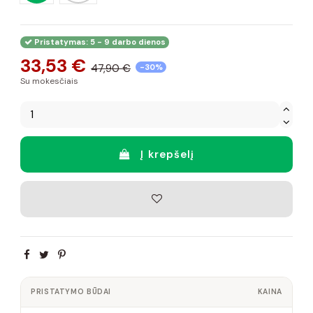
Pristatymas: 5 - 9 darbo dienos
33,53 €
47,90 €
-30%
Su mokesčiais
Į krepšelį
PRISTATYMO BŪDAI
KAINA