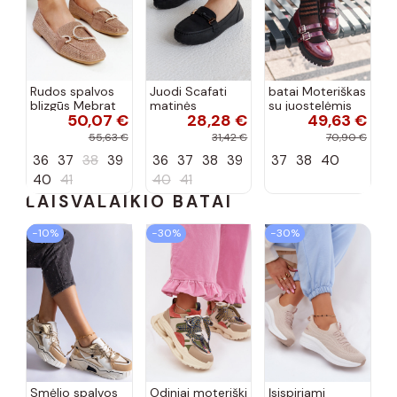
Rudos spalvos
Juodi Scafati
batai Moteriškas
blizgūs Mebrat
matinės
su juostelėmis
50,07 €
28,28 €
49,63 €
bateliai
apdailos bateliai
su lako efektu
bordo spalvos
55,63 €
31,42 €
70,90 €
Terione
36
37
38
39
36
37
38
39
37
38
40
40
41
40
41
LAISVALAIKIO BATAI
−10%
−30%
−30%
Smėlio spalvos
Odiniai moteriški
Įsispiriami