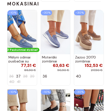
MOKASINAI
−10%
−30%
−30%
Paskutiniai dydžiai!
Mėlyni odiniai
Moteriški
Zazoo 20170
pusbačiai su
zomšiniai
zomšiniai
77,31 €
63,63 €
152,53 €
dekoratyvine
mokasinai
bateliai su
sagtimi Taija
Demela mėlynos
kulniukais smėlio
85,90 €
90,90 €
217,90 €
spalvos
spalvos
36
37
38
39
36
40
40
41
−10%
−10%
−30%