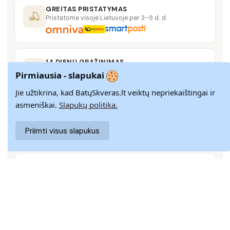
GREITAS PRISTATYMAS
Pristatome visoje Lietuvoje per 3–9 d. d.
14 DIENŲ GRĄŽINIMAS
Paprastas grąžinimas paštomatais su pinigų
Pirmiausia - slapukai
grąžinimo garantija
Jie užtikrina, kad BatųSkveras.lt veiktų nepriekaištingai ir
asmeniškai.
Slapukų politika.
SAUGUS MOKĖJIMAS
SSL šifravimas užtikrina aukščiausią jūsų duomenų
Priimti visus slapukus
saugumo lygį
KLIENTŲ APTARNAVIMAS
Rašykite mums
info@batuskveras.lt