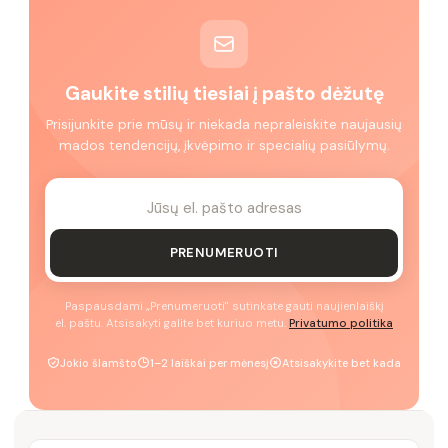
Gaukite stilių tiesiai į pašto dėžutę
Prisijunkite prie mūsų ir niekada nepraleiskite naujausių
mados tendencijų, įkvėpimo ir specialių pasiūlymų.
PRENUMERUOTI
Paspausdami „Prenumeruoti" sutinkate gauti naujienlaiškį
el. paštu. Atsisakyti galite bet kuriuo metu.
Privatumo politika
Jokio šlamšto
1–2 laiškai per mėnesį
Atsisakykite bet kada