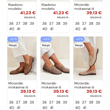
Klasikinio
Klasikinio
Moteriški
modelio
modelio
mokasinai iš
41,23 €
41,23 €
39,13 €
aukštakulniai
aukštakulniai
dirbtinės
bateliai iš
bateliai iš
zomšos, bordo
58,90 €
58,90 €
55,90 €
dirbtinės odos,
dirbtinės odos,
spalvos Laisie
36
37
38
39
36
37
38
39
36
37
38
39
šokolado
bordo spalvos
spalvos Nesha
Nesha
40
41
40
41
40
41
−30%
−30%
−30%
Nauja
Nauja
Nauja
Moteriški
Moteriški
Moteriški
mokasinai iš
mokasinai iš
mokasinai iš
39,13 €
39,13 €
39,13 €
dirbtinės
dirbtinės
dirbtinės
zomšos, rudos
zomšos, molio
zomšos, smėlio
55,90 €
55,90 €
55,90 €
spalvos Laisie
spalvos Laisie
spalvos Laisie
36
37
38
39
36
37
38
39
36
37
38
39
40
41
40
41
40
41