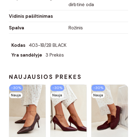
dirbtinė oda
Vidinis pašiltinimas
Spalva
Rožinis
Kodas
403-1B/2B BLACK
Yra sandėlyje
3 Prekės
NAUJAUSIOS PREKĖS
−30%
−30%
−30%
Nauja
Nauja
Nauja