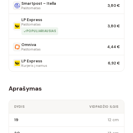
Smartpost – Itella
3,80 €
Paštomatas
LP Express
Paštomatas
3,80 €
POPULIARIAUSIAS
Omniva
4,44 €
Paštomatas
LP Express
6,92 €
Kurjeris į namus
Aprašymas
DYDIS
VIDPADŽIO ILGIS
19
12 cm