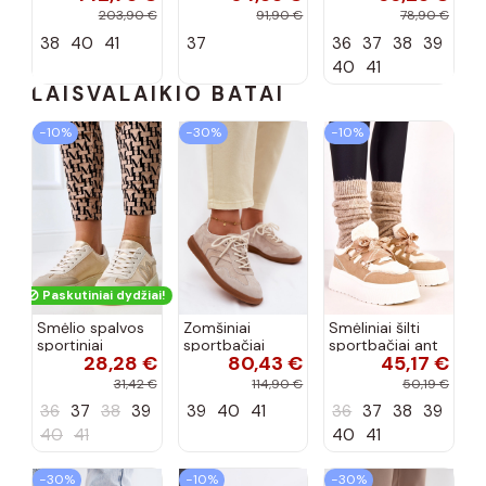
mokasinai su
spalvos S.Barski
spalvos Cadiz
203,90 €
91,90 €
78,90 €
ornamentais
LR755
38
40
41
37
36
37
38
39
smėlio spalvos
40
41
LAISVALAIKIO BATAI
−10%
−30%
−10%
Paskutiniai dydžiai!
Smėlio spalvos
Zomšiniai
Smėliniai šilti
sportiniai
sportbačiai
sportbačiai ant
28,28 €
80,43 €
45,17 €
bateliai su
moteriški žemi
platformos
platforma ir
smėlio spalvos
Deena
31,42 €
114,90 €
50,19 €
auksiniu motyvu
Perinae
36
37
38
39
39
40
41
36
37
38
39
Izabell
40
41
40
41
−30%
−10%
−30%