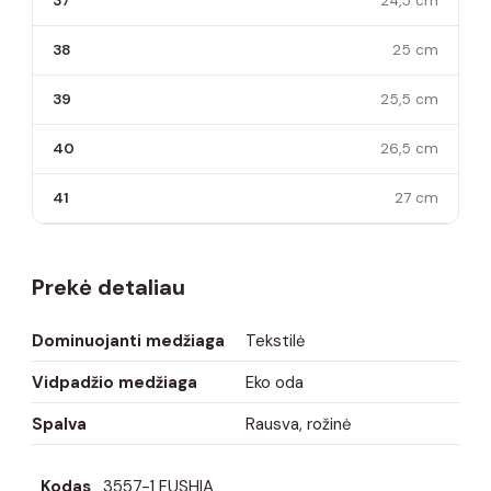
37
24,5 cm
38
25 cm
39
25,5 cm
40
26,5 cm
41
27 cm
Prekė detaliau
Dominuojanti medžiaga
Tekstilė
Vidpadžio medžiaga
Eko oda
Spalva
Rausva, rožinė
Kodas
3557-1 FUSHIA