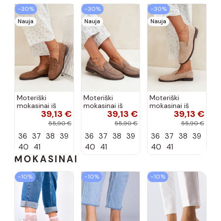
−30%
−30%
−30%
Nauja
Nauja
Nauja
Moteriški
Moteriški
Moteriški
mokasinai iš
mokasinai iš
mokasinai iš
39,13 €
39,13 €
39,13 €
dirbtinės
dirbtinės
dirbtinės
zomšos, rudos
zomšos, molio
zomšos, smėlio
55,90 €
55,90 €
55,90 €
spalvos Laisie
spalvos Laisie
spalvos Laisie
36
37
38
39
36
37
38
39
36
37
38
39
40
41
40
41
40
41
MOKASINAI
−10%
−10%
−10%