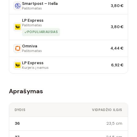
Smartpost – Itella
3,80 €
Paštomatas
LP Express
Paštomatas
3,80 €
POPULIARIAUSIAS
Omniva
4,44 €
Paštomatas
LP Express
6,92 €
Kurjeris į namus
Aprašymas
DYDIS
VIDPADŽIO ILGIS
36
23,5 cm