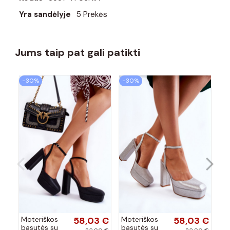
Yra sandėlyje
5 Prekės
Jums taip pat gali patikti
−30%
−30%
−
Moteriškos
58,03 €
Moteriškos
58,03 €
Mo
basutės su
basutės su
ba