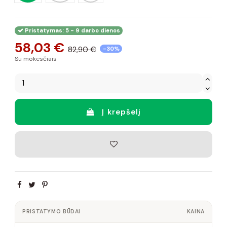
Pristatymas: 5 - 9 darbo dienos
58,03 €
82,90 €
-30%
Su mokesčiais
Į krepšelį
PRISTATYMO BŪDAI
KAINA