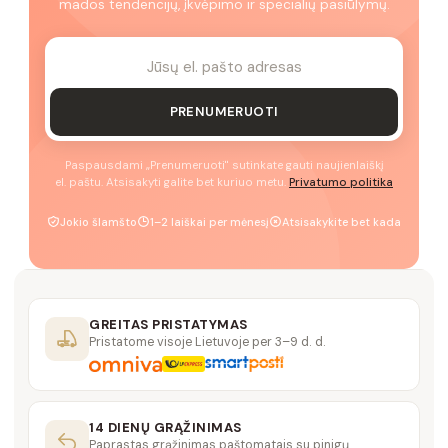
mados tendencijų, įkvėpimo ir specialių pasiūlymų.
PRENUMERUOTI
Paspausdami „Prenumeruoti" sutinkate gauti naujienlaiškį
el. paštu. Atsisakyti galite bet kuriuo metu.
Privatumo politika
Jokio šlamšto
1–2 laiškai per mėnesį
Atsisakykite bet kada
GREITAS PRISTATYMAS
Pristatome visoje Lietuvoje per 3–9 d. d.
14 DIENŲ GRĄŽINIMAS
Paprastas grąžinimas paštomatais su pinigų