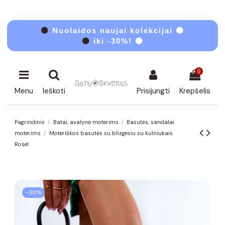
⚫
Nuolaidos naujai kolekcijai ⚫
⚫
iki -30%! ⚫
0
Menu
Ieškoti
Prisijungti
Krepšelis
Pagrindinis
Batai, avalynė moterims
Basutės, sandalai
moterims
Moteriškos basutės su blizgesiu su kulniukais
Rosel
−30%