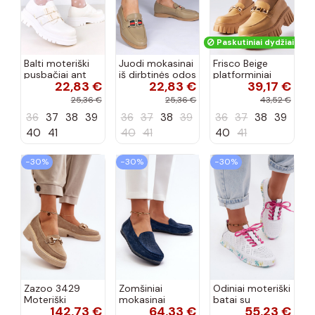
Paskutiniai dydžiai!
Balti moteriški
Juodi mokasinai
Frisco Beige
pusbačiai ant
iš dirbtinės odos
platforminiai
22,83 €
22,83 €
39,17 €
platformos
su papuošimu,
loaferiai
Prospero
„Kalenda"
25,36 €
25,36 €
43,52 €
36
37
38
39
36
37
38
39
36
37
38
39
40
41
40
41
40
41
−30%
−30%
−30%
Zazoo 3429
Zomšiniai
Odiniai moteriški
Moteriški
mokasinai
batai su
142,73 €
64,33 €
55,23 €
zomšiniai
tamsiai mėlynos
raišteliais baltos