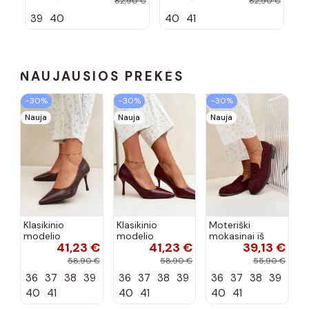
82,90 €
82,90 €
blizgesiu su
blizgesiu su
bl
39
40
40
41
4
kulniukais
kulniukais
ku
juodos
sidabro
au
spalvos Rosel
spalvos Rosel
Ro
NAUJAUSIOS PREKĖS
−30%
−30%
−30%
Nauja
Nauja
Nauja
Klasikinio
Klasikinio
Moteriški
modelio
modelio
mokasinai iš
41,23 €
41,23 €
39,13 €
aukštakulniai
aukštakulniai
dirbtinės
bateliai iš
bateliai iš
zomšos, bordo
58,90 €
58,90 €
55,90 €
dirbtinės odos,
dirbtinės odos,
spalvos Laisie
36
37
38
39
36
37
38
39
36
37
38
39
šokolado
bordo spalvos
spalvos Nesha
Nesha
40
41
40
41
40
41