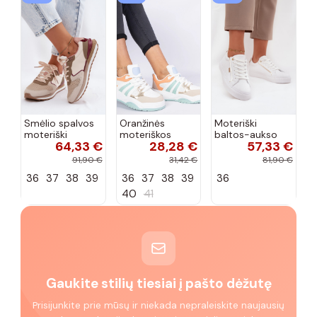
Smėlio spalvos
Oranžinės
Moteriški
moteriški
moteriškos
baltos-aukso
64,33 €
28,28 €
57,33 €
sportiniai
sportinės
spalvos
bateliai
bateliai su
sneakers stiliaus
91,90 €
31,42 €
81,90 €
McArthur
masyviu raišteliu
batai iš dirbtinės
36
37
38
39
36
37
38
39
36
MA257IN
Bartella
odos Big Star
SS274026
40
41
Gaukite stilių tiesiai į pašto dėžutę
Prisijunkite prie mūsų ir niekada nepraleiskite naujausių