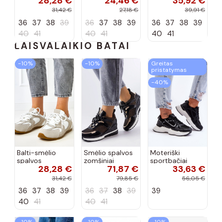
28,28 €
24,46 €
35,92 €
dekoracija
padu Teska
Loafy
31,42 €
27,18 €
39,91 €
36
37
38
39
36
37
38
39
36
37
38
39
40
41
40
41
40
41
LAISVALAIKIO BATAI
−10%
−10%
Greitas
pristatymas
−40%
Balti-smėlio
Smėlio spalvos
Moteriški
spalvos
zomšiniai
sportbačiai
28,28 €
71,87 €
33,63 €
sportiniai
sportiniai
juodos spalvos
bateliai su
bateliai, „Karino"
Feluci
31,42 €
79,85 €
56,05 €
dvigubu raišteliu
36
37
38
39
36
37
38
39
39
Casey
40
41
40
41