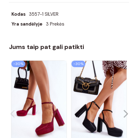
Kodas
3557-1 SILVER
Yra sandėlyje
3 Prekės
Jums taip pat gali patikti
−30%
−30%
−