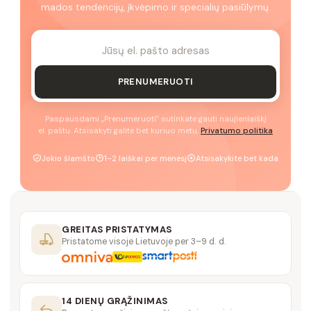
mados tendencijų, įkvėpimo ir specialių pasiūlymų.
PRENUMERUOTI
Paspausdami „Prenumeruoti" sutinkate gauti naujienlaiškį
el. paštu. Atsisakyti galite bet kuriuo metu.
Privatumo politika
Jokio šlamšto
1–2 laiškai per mėnesį
Atsisakykite bet kada
GREITAS PRISTATYMAS
Pristatome visoje Lietuvoje per 3–9 d. d.
14 DIENŲ GRĄŽINIMAS