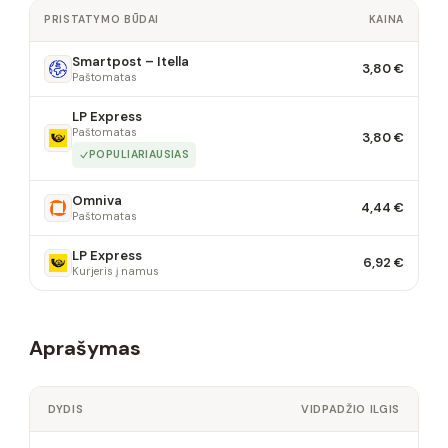
PRISTATYMO BŪDAI
KAINA
Smartpost – Itella
3,80 €
Paštomatas
LP Express
Paštomatas
3,80 €
POPULIARIAUSIAS
Omniva
4,44 €
Paštomatas
LP Express
6,92 €
Kurjeris į namus
Aprašymas
DYDIS
VIDPADŽIO ILGIS