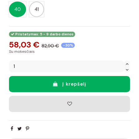
40
41
Pristatymas: 5 - 9 darbo dienos
58,03 €
82,90 €
-30%
Su mokesčiais
Į krepšelį