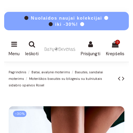
⚫
Nuolaidos naujai kolekcijai ⚫
⚫
iki -30%! ⚫
0
Menu
Ieškoti
Prisijungti
Krepšelis
Pagrindinis
Batai, avalynė moterims
Basutės, sandalai
moterims
Moteriškos basutės su blizgesiu su kulniukais
sidabro spalvos Rosel
−30%