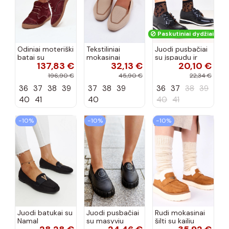
Paskutiniai dydžiai!
Odiniai moteriški
Tekstiliniai
Juodi pusbačiai
batai su
mokasinai
su įspaudu ir
137,83 €
32,13 €
20,10 €
siūlėmis, pilies
smėlio spalvos
kvadratiniu
tipo, Artiker
Selisa
priekiu Kerawa
196,90 €
45,90 €
22,34 €
57C2116, bordo
36
37
38
39
37
38
39
36
37
38
39
spalvos
40
41
40
40
41
−10%
−10%
−10%
Juodi batukai su
Juodi pusbačiai
Rudi mokasinai
Namal
su masyviu
šilti su kailiu