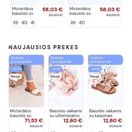
Moteriškos
58,03 €
Moteriškos
58,03 €
Mo
basutės su
basutės su
ba
82,90 €
82,90 €
blizgesiu su
blizgesiu su
bl
39
40
41
39
40
4
kulniukais
kulniukais
ku
Rosel
juodos
au
spalvos Rosel
Ro
NAUJAUSIOS PREKĖS
Greitas
Greitas
Greitas
pristatymas
pristatymas
pristatymas
−40%
−40%
−40%
Nauja
Nauja
Nauja
Moteriškos
Basutės vaikams
Basutės vaikams
basutės su
su užtempiamu
su kaspinais
71,53 €
12,60 €
12,60 €
aukso spalvos
užsegimu
aukso spalvos
kulniukais Laura
rožinės spalvos
119,22 €
21,00 €
21,00 €
Messi smėlio