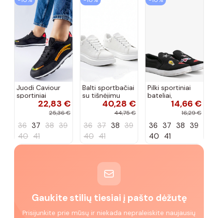
−10%
−10%
−10%
Juodi Caviour
Balti sportbačiai
Pilki sportiniai
sportiniai
su tišnėjimu
bateliai,
22,83 €
40,28 €
14,66 €
sportbačiai
Peyton
„Justice"
25,36 €
44,75 €
16,29 €
36
37
38
39
36
37
38
39
36
37
38
39
40
41
40
41
40
41
Gaukite stilių tiesiai į pašto dėžutę
Prisijunkite prie mūsų ir niekada nepraleiskite naujausių