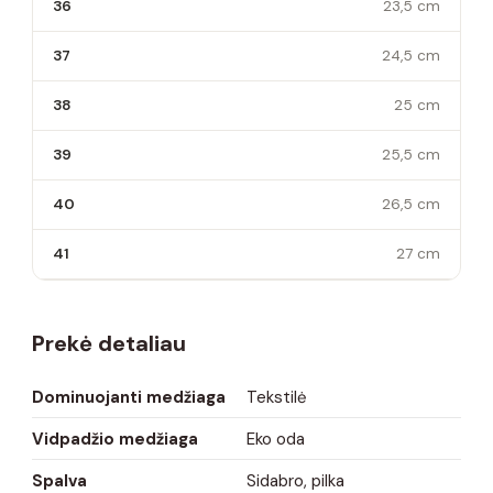
36
23,5 cm
37
24,5 cm
38
25 cm
39
25,5 cm
40
26,5 cm
41
27 cm
Prekė detaliau
Dominuojanti medžiaga
Tekstilė
Vidpadžio medžiaga
Eko oda
Spalva
Sidabro, pilka