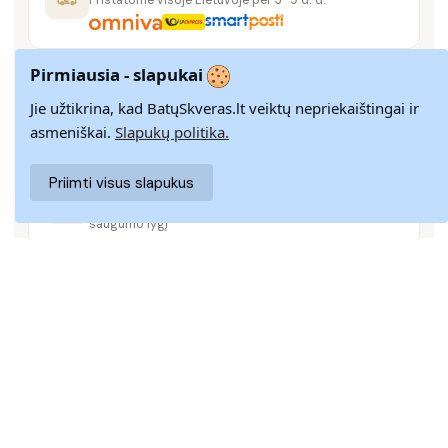
Pirmiausia - slapukai
14 DIENŲ GRĄŽINIMAS
Paprastas grąžinimas paštomatais su pinigų
Jie užtikrina, kad BatųSkveras.lt veiktų nepriekaištingai ir
grąžinimo garantija
asmeniškai.
Slapukų politika.
Priimti visus slapukus
SAUGUS MOKĖJIMAS
SSL šifravimas užtikrina aukščiausią jūsų duomenų
saugumo lygį
KLIENTŲ APTARNAVIMAS
Rašykite mums
info@batuskveras.lt