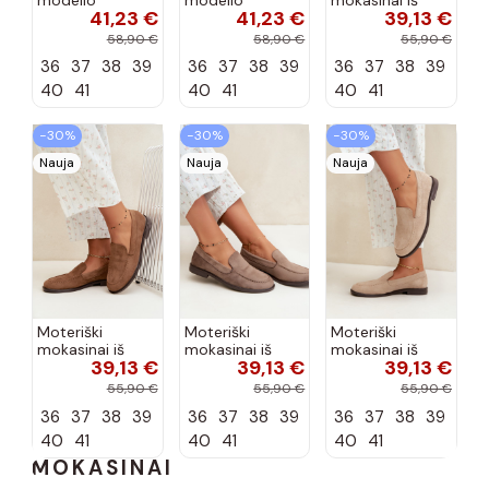
41,23 €
41,23 €
39,13 €
aukštakulniai
aukštakulniai
dirbtinės
bateliai iš
bateliai iš
zomšos, bordo
58,90 €
58,90 €
55,90 €
dirbtinės odos,
dirbtinės odos,
spalvos Laisie
36
37
38
39
36
37
38
39
36
37
38
39
šokolado
bordo spalvos
spalvos Nesha
Nesha
40
41
40
41
40
41
−30%
−30%
−30%
Nauja
Nauja
Nauja
Moteriški
Moteriški
Moteriški
mokasinai iš
mokasinai iš
mokasinai iš
39,13 €
39,13 €
39,13 €
dirbtinės
dirbtinės
dirbtinės
zomšos, rudos
zomšos, molio
zomšos, smėlio
55,90 €
55,90 €
55,90 €
spalvos Laisie
spalvos Laisie
spalvos Laisie
36
37
38
39
36
37
38
39
36
37
38
39
40
41
40
41
40
41
MOKASINAI