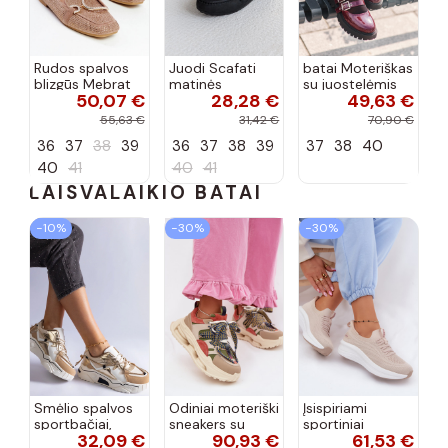
Rudos spalvos
Juodi Scafati
batai Moteriškas
blizgūs Mebrat
matinės
su juostelėmis
50,07 €
28,28 €
49,63 €
bateliai
apdailos bateliai
su lako efektu
bordo spalvos
55,63 €
31,42 €
70,90 €
Terione
36
37
38
39
36
37
38
39
37
38
40
40
41
40
41
LAISVALAIKIO BATAI
−10%
−30%
−30%
Smėlio spalvos
Odiniai moteriški
Įsispiriami
sportbačiai,
sneakers su
sportiniai
32,09 €
90,93 €
61,53 €
dekoruoti Valdez
platforma D&A
bateliai Kobbo