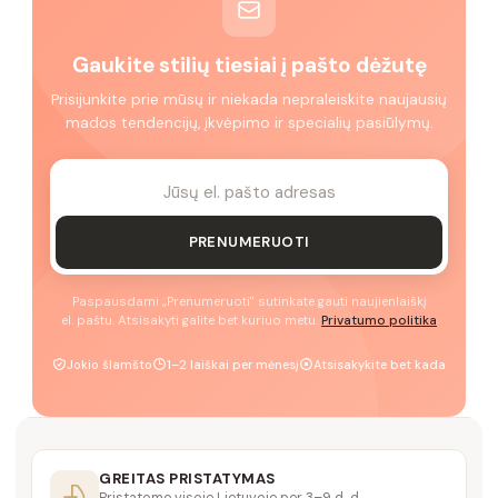
Gaukite stilių tiesiai į pašto dėžutę
Prisijunkite prie mūsų ir niekada nepraleiskite naujausių
mados tendencijų, įkvėpimo ir specialių pasiūlymų.
PRENUMERUOTI
Paspausdami „Prenumeruoti" sutinkate gauti naujienlaiškį
el. paštu. Atsisakyti galite bet kuriuo metu.
Privatumo politika
Jokio šlamšto
1–2 laiškai per mėnesį
Atsisakykite bet kada
GREITAS PRISTATYMAS
Pristatome visoje Lietuvoje per 3–9 d. d.