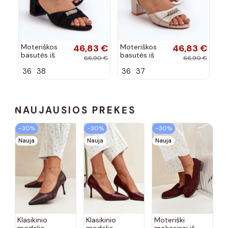
Moteriškos
46,83 €
Moteriškos
46,83 €
basutės iš
basutės iš
66,90 €
66,90 €
dirbtinės
dirbtinės
36
38
36
37
zomšos su
odos su
kulniukais su
kulniukais su
gražiomis
gražiomis
detalėmis
detalėmis
juodos...
aukso
NAUJAUSIOS PREKĖS
spalvos...
−30%
−30%
−30%
Nauja
Nauja
Nauja
Klasikinio
Klasikinio
Moteriški
modelio
modelio
mokasinai iš