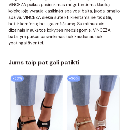
VINCEZA puikus pasirinkimas mėgstantiems klasiką:
kolekcijoje vyrauja klasikinės spalvos: balta, juoda, smėlio
spalva. VINCEZA siekia suteikti klientams ne tik stilių,
bet ir komfortą bei ilgaamžiškumą. Su rafinuotais
dizainais ir aukštos kokybės medžiagomis, VINCEZA
batai yra puikus pasirinkimas tiek kasdienai, tiek
ypatingai šventei.
Jums taip pat gali patikti
−30%
−30%