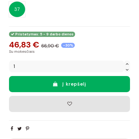
37
Pristatymas: 5 - 9 darbo dienos
46,83 €
66,90 €
-30%
Su mokesčiais
Į krepšelį