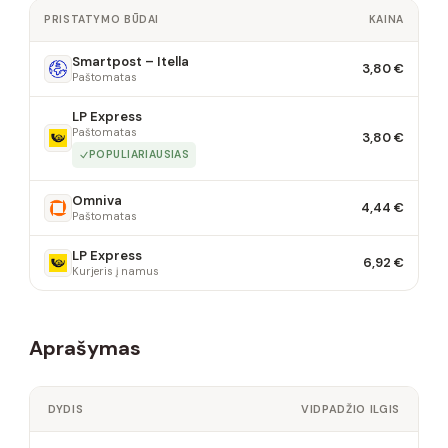
PRISTATYMO BŪDAI
KAINA
Smartpost – Itella
3,80 €
Paštomatas
LP Express
Paštomatas
3,80 €
POPULIARIAUSIAS
Omniva
4,44 €
Paštomatas
LP Express
6,92 €
Kurjeris į namus
Aprašymas
DYDIS
VIDPADŽIO ILGIS