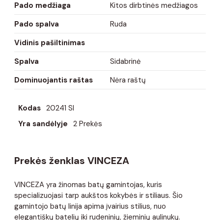
Pado medžiaga
Kitos dirbtinės medžiagos
Pado spalva
Ruda
Vidinis pašiltinimas
Spalva
Sidabrinė
Dominuojantis raštas
Nėra raštų
Kodas
20241 SI
Yra sandėlyje
2 Prekės
Prekės ženklas VINCEZA
VINCEZA yra žinomas batų gamintojas, kuris
specializuojasi tarp aukštos kokybės ir stiliaus. Šio
gamintojo batų linija apima įvairius stilius, nuo
elegantiškų batelių iki rudeninių, žieminių aulinukų.