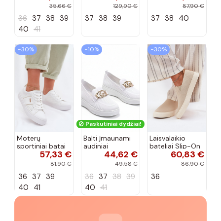
cirkonio virvele
CR61-3133
102425 smėlio
35,66 €
129,90 €
87,90 €
smėlio spalvos
spalvos
36
37
38
39
37
38
39
37
38
40
40
41
−30%
−10%
−30%
Paskutiniai dydžiai!
Moterų
Balti įmaunami
Laisvalaikio
sportiniai batai
audiniai
bateliai Slip-On
57,33 €
44,62 €
60,83 €
su ažūro
sportbačiai su
Big Star
elementais Big
sagtele
RR274721 smėlio
81,90 €
49,58 €
86,90 €
Star TT274291
Catherine
spalvos
36
37
39
36
37
38
39
36
baltos spalvos
40
41
40
41