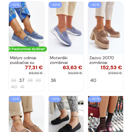
−10%
−30%
−30%
Paskutiniai dydžiai!
Mėlyni odiniai
Moteriški
Zazoo 20170
pusbačiai su
zomšiniai
zomšiniai
77,31 €
63,63 €
152,53 €
dekoratyvine
mokasinai
bateliai su
sagtimi Taija
Demela mėlynos
kulniukais smėlio
85,90 €
90,90 €
217,90 €
spalvos
spalvos
36
37
38
39
36
40
40
41
−10%
−10%
−30%