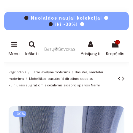
⚫
Nuolaidos naujai kolekcijai ⚫
⚫
iki -30%! ⚫
0
Menu
Ieškoti
Prisijungti
Krepšelis
Pagrindinis
Batai, avalynė moterims
Basutės, sandalai
moterims
Moteriškos basutės iš dirbtinės odos su
kulniukais su gražiomis detalėmis sidabro spalvos Narhi
−30%