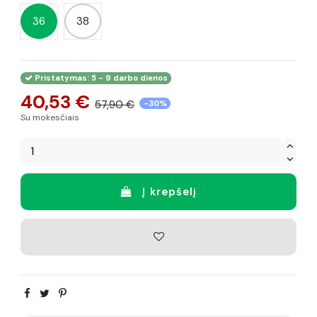
36
38
Pristatymas: 5 - 9 darbo dienos
40,53 €
57,90 €
-30%
Su mokesčiais
Į krepšelį