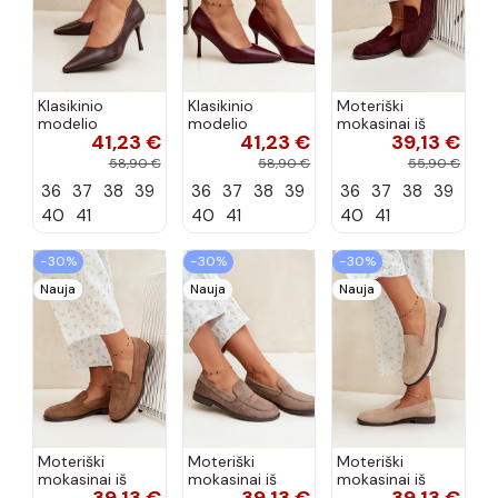
Klasikinio
Klasikinio
Moteriški
modelio
modelio
mokasinai iš
41,23 €
41,23 €
39,13 €
aukštakulniai
aukštakulniai
dirbtinės
bateliai iš
bateliai iš
zomšos, bordo
58,90 €
58,90 €
55,90 €
dirbtinės odos,
dirbtinės odos,
spalvos Laisie
36
37
38
39
36
37
38
39
36
37
38
39
šokolado
bordo spalvos
spalvos Nesha
Nesha
40
41
40
41
40
41
−30%
−30%
−30%
Nauja
Nauja
Nauja
Moteriški
Moteriški
Moteriški
mokasinai iš
mokasinai iš
mokasinai iš
dirbtinės
dirbtinės
dirbtinės