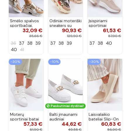
Smėlio spalvos
Odiniai moteriški
Įsispiriami
sportbačiai,
sneakers su
sportiniai
32,09 €
90,93 €
61,53 €
dekoruoti Valdez
platforma D&A
bateliai Kobbo
cirkonio virvele
CR61-3133
102425 smėlio
35,66 €
129,90 €
87,90 €
smėlio spalvos
spalvos
36
37
38
39
37
38
39
37
38
40
40
41
−30%
−10%
−30%
Paskutiniai dydžiai!
Moterų
Balti įmaunami
Laisvalaikio
sportiniai batai
audiniai
bateliai Slip-On
57,33 €
44,62 €
60,83 €
su ažūro
sportbačiai su
Big Star
elementais Big
sagtele
RR274721 smėlio
81,90 €
49,58 €
86,90 €