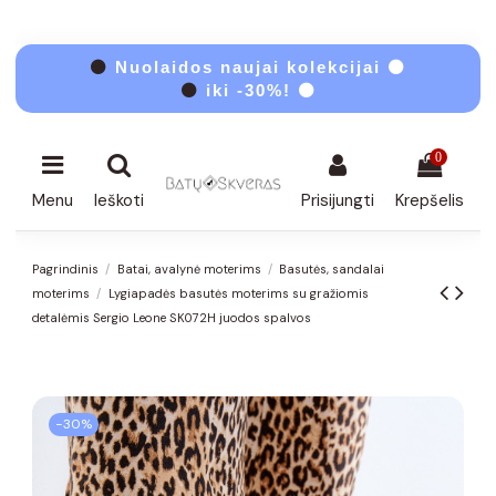
⚫
Nuolaidos naujai kolekcijai ⚫
⚫
iki -30%! ⚫
0
Menu
Ieškoti
Prisijungti
Krepšelis
Pagrindinis
Batai, avalynė moterims
Basutės, sandalai
moterims
Lygiapadės basutės moterims su gražiomis
detalėmis Sergio Leone SK072H juodos spalvos
−30%