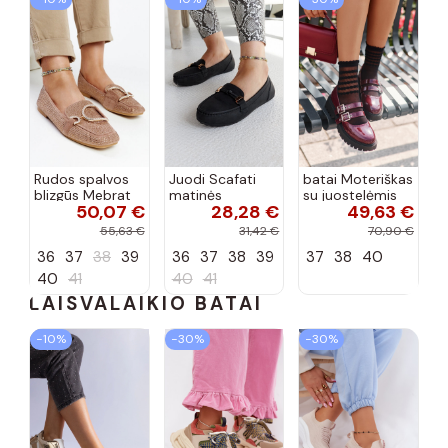
Rudos spalvos
Juodi Scafati
batai Moteriškas
blizgūs Mebrat
matinės
su juostelėmis
50,07 €
28,28 €
49,63 €
bateliai
apdailos bateliai
su lako efektu
bordo spalvos
55,63 €
31,42 €
70,90 €
Terione
36
37
38
39
36
37
38
39
37
38
40
40
41
40
41
LAISVALAIKIO BATAI
−10%
−30%
−30%