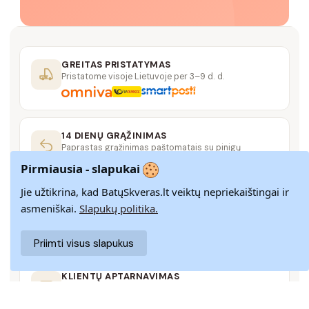
GREITAS PRISTATYMAS
Pristatome visoje Lietuvoje per 3–9 d. d.
14 DIENŲ GRĄŽINIMAS
Paprastas grąžinimas paštomatais su pinigų
grąžinimo garantija
Pirmiausia - slapukai
Jie užtikrina, kad BatųSkveras.lt veiktų nepriekaištingai ir
SAUGUS MOKĖJIMAS
asmeniškai.
Slapukų politika.
SSL šifravimas užtikrina aukščiausią jūsų duomenų
saugumo lygį
Priimti visus slapukus
KLIENTŲ APTARNAVIMAS
Rašykite mums
info@batuskveras.lt