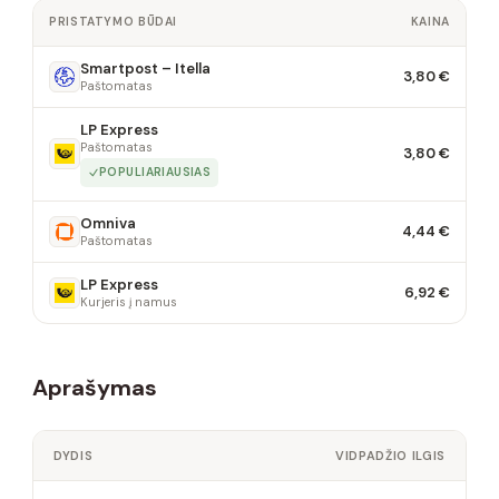
PRISTATYMO BŪDAI
KAINA
Smartpost – Itella
3,80 €
Paštomatas
LP Express
Paštomatas
3,80 €
POPULIARIAUSIAS
Omniva
4,44 €
Paštomatas
LP Express
6,92 €
Kurjeris į namus
Aprašymas
DYDIS
VIDPADŽIO ILGIS