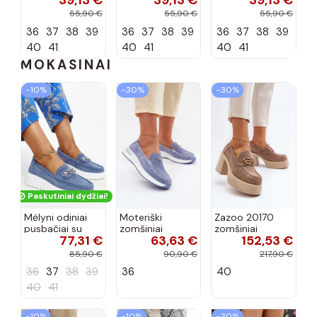
39,13 €
39,13 €
39,13 €
zomšos, rudos
zomšos, molio
zomšos, smėlio
55,90 €
55,90 €
55,90 €
spalvos Laisie
spalvos Laisie
spalvos Laisie
36
37
38
39
36
37
38
39
36
37
38
39
40
41
40
41
40
41
MOKASINAI
−10%
−30%
−30%
Paskutiniai dydžiai!
Mėlyni odiniai
Moteriški
Zazoo 20170
pusbačiai su
zomšiniai
zomšiniai
77,31 €
63,63 €
152,53 €
dekoratyvine
mokasinai
bateliai su
sagtimi Taija
Demela mėlynos
kulniukais smėlio
85,90 €
90,90 €
217,90 €
spalvos
spalvos
36
37
38
39
36
40
40
41
−10%
−10%
−30%