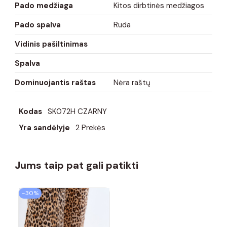
Pado medžiaga
Kitos dirbtinės medžiagos
Pado spalva
Ruda
Vidinis pašiltinimas
Spalva
Dominuojantis raštas
Nėra raštų
Kodas
SK072H CZARNY
Yra sandėlyje
2 Prekės
Jums taip pat gali patikti
−30%