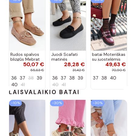
Rudos spalvos
Juodi Scafati
batai Moteriškas
blizgūs Mebrat
matinės
su juostelėmis
50,07 €
28,28 €
49,63 €
bateliai
apdailos bateliai
su lako efektu
bordo spalvos
55,63 €
31,42 €
70,90 €
Terione
36
37
38
39
36
37
38
39
37
38
40
40
41
40
41
LAISVALAIKIO BATAI
−10%
−30%
−30%