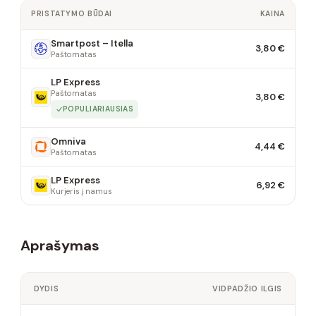
PRISTATYMO BŪDAI
KAINA
Smartpost – Itella
3,80 €
Paštomatas
LP Express
Paštomatas
3,80 €
POPULIARIAUSIAS
Omniva
4,44 €
Paštomatas
LP Express
6,92 €
Kurjeris į namus
Aprašymas
DYDIS
VIDPADŽIO ILGIS