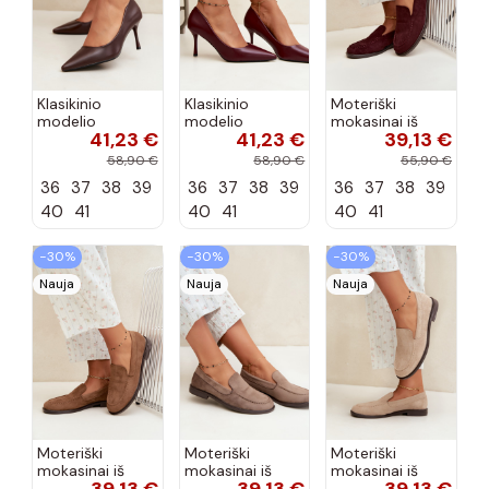
Klasikinio
Klasikinio
Moteriški
modelio
modelio
mokasinai iš
41,23 €
41,23 €
39,13 €
aukštakulniai
aukštakulniai
dirbtinės
bateliai iš
bateliai iš
zomšos, bordo
58,90 €
58,90 €
55,90 €
dirbtinės odos,
dirbtinės odos,
spalvos Laisie
36
37
38
39
36
37
38
39
36
37
38
39
šokolado
bordo spalvos
spalvos Nesha
Nesha
40
41
40
41
40
41
−30%
−30%
−30%
Nauja
Nauja
Nauja
Moteriški
Moteriški
Moteriški
mokasinai iš
mokasinai iš
mokasinai iš
dirbtinės
dirbtinės
dirbtinės