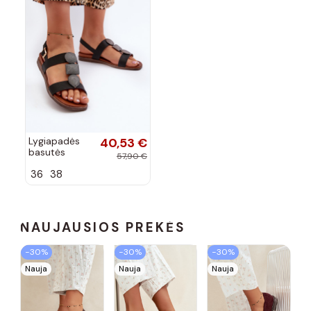
Lygiapadės
40,53 €
basutės
57,90 €
moterims su
36
38
gražiomis
detalėmis
Sergio Leone
SK072H
juodos
NAUJAUSIOS PREKĖS
spalvos
−30%
−30%
−30%
Nauja
Nauja
Nauja