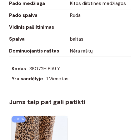
Pado medžiaga
Kitos dirbtinės medžiagos
Pado spalva
Ruda
Vidinis pašiltinimas
Spalva
baltas
Dominuojantis raštas
Nėra raštų
Kodas
SK072H BIAŁY
Yra sandėlyje
1 Vienetas
Jums taip pat gali patikti
−30%