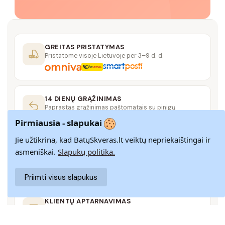
GREITAS PRISTATYMAS
Pristatome visoje Lietuvoje per 3–9 d. d.
14 DIENŲ GRĄŽINIMAS
Paprastas grąžinimas paštomatais su pinigų
grąžinimo garantija
Pirmiausia - slapukai
Jie užtikrina, kad BatųSkveras.lt veiktų nepriekaištingai ir
SAUGUS MOKĖJIMAS
asmeniškai.
Slapukų politika.
SSL šifravimas užtikrina aukščiausią jūsų duomenų
saugumo lygį
Priimti visus slapukus
KLIENTŲ APTARNAVIMAS
Rašykite mums
info@batuskveras.lt