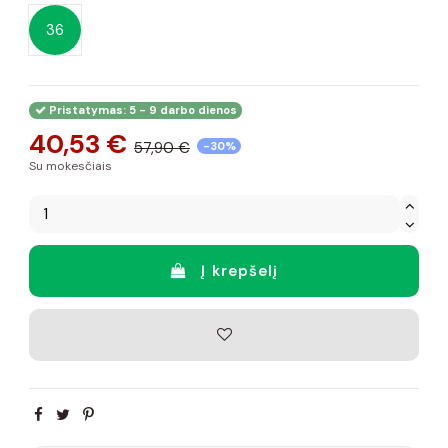
36
Pristatymas: 5 - 9 darbo dienos
40,53 €
57,90 €
-30%
Su mokesčiais
Į krepšelį