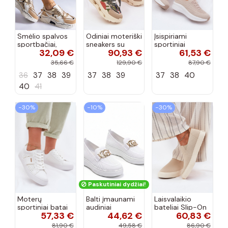
Smėlio spalvos
Odiniai moteriški
Įsispiriami
sportbačiai,
sneakers su
sportiniai
32,09 €
90,93 €
61,53 €
dekoruoti Valdez
platforma D&A
bateliai Kobbo
cirkonio virvele
CR61-3133
102425 smėlio
35,66 €
129,90 €
87,90 €
smėlio spalvos
spalvos
36
37
38
39
37
38
39
37
38
40
40
41
−30%
−10%
−30%
Paskutiniai dydžiai!
Moterų
Balti įmaunami
Laisvalaikio
sportiniai batai
audiniai
bateliai Slip-On
57,33 €
44,62 €
60,83 €
su ažūro
sportbačiai su
Big Star
elementais Big
sagtele
RR274721 smėlio
81,90 €
49,58 €
86,90 €