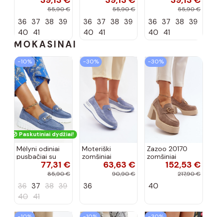
39,13 €
39,13 €
39,13 €
zomšos, rudos
zomšos, molio
zomšos, smėlio
55,90 €
55,90 €
55,90 €
spalvos Laisie
spalvos Laisie
spalvos Laisie
36
37
38
39
36
37
38
39
36
37
38
39
40
41
40
41
40
41
MOKASINAI
−10%
−30%
−30%
Paskutiniai dydžiai!
Mėlyni odiniai
Moteriški
Zazoo 20170
pusbačiai su
zomšiniai
zomšiniai
77,31 €
63,63 €
152,53 €
dekoratyvine
mokasinai
bateliai su
sagtimi Taija
Demela mėlynos
kulniukais smėlio
85,90 €
90,90 €
217,90 €
spalvos
spalvos
36
37
38
39
36
40
40
41
−10%
−10%
−30%