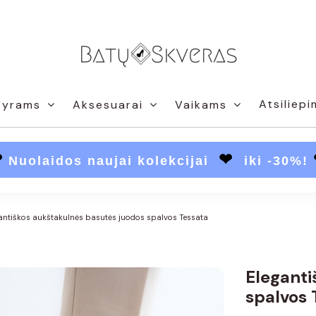
Atsiliepi
Vyrams
Aksesuarai
Vaikams
❤
❤
Nuolaidos naujai kolekcijai
iki -30%!
antiškos aukštakulnės basutės juodos spalvos Tessata
Eleganti
spalvos 