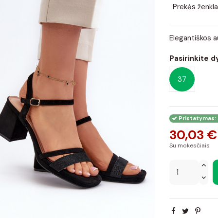
Prekės ženkla
Elegantiškos 
Pasirinkite d
37
Pristatymas: 
30,03 €
Su mokesčiais