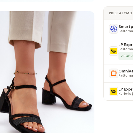
PRISTATYMO
Smartpo
Paštoma
LP Expr
Paštoma
POPU
Omniv
Paštoma
LP Expr
Kurjeris