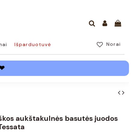
Norai
mai
Išparduotuvė
❤
škos aukštakulnės basutės juodos
Tessata