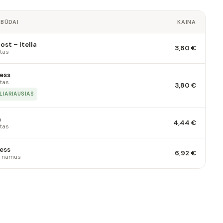
 BŪDAI
KAINA
st – Itella
3,80 €
tas
ess
tas
3,80 €
LIARIAUSIAS
a
4,44 €
tas
ess
6,92 €
 į namus