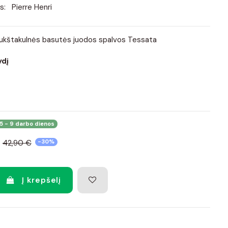
s:
Pierre Henri
aukštakulnės basutės juodos spalvos Tessata
ydį
5 - 9 darbo dienos
42,90 €
-30%
Į krepšelį