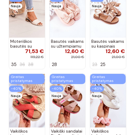
Nauja
Nauja
Nauja
Moteriškos
Basutės vaikams
Basutės vaikams
basutės su
su užtempiamu
su kaspinais
71,53 €
12,60 €
12,60 €
aukso spalvos
užsegimu
aukso spalvos
kulniukais Laura
rožinės spalvos
119,22 €
21,00 €
21,00 €
Messi smėlio
35
36
38
28
23
25
spalvos
Greitas
Greitas
Greitas
pristatymas
pristatymas
pristatymas
−40%
−40%
−40%
Nauja
Nauja
Nauja
Vaikiškos
Vaikiški sandalai
Vaikiškos