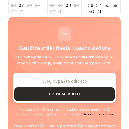
36
37
38
39
36
37
38
39
36
37
38
39
40
41
40
41
40
41
Gaukite stilių tiesiai į pašto dėžutę
Prisijunkite prie mūsų ir niekada nepraleiskite naujausių
mados tendencijų, įkvėpimo ir specialių pasiūlymų.
PRENUMERUOTI
Paspausdami „Prenumeruoti" sutinkate gauti naujienlaiškį
el. paštu. Atsisakyti galite bet kuriuo metu.
Privatumo politika
Jokio šlamšto
1–2 laiškai per mėnesį
Atsisakykite bet kada