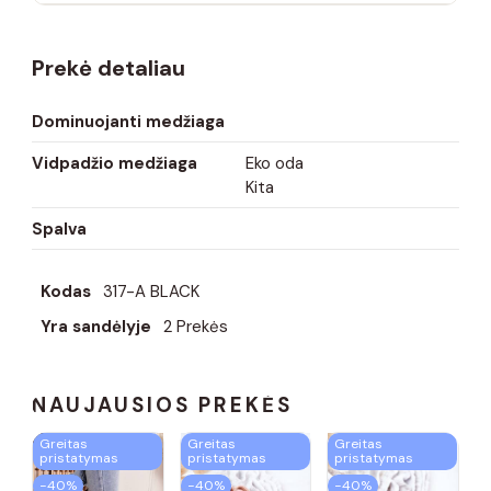
Prekė detaliau
Dominuojanti medžiaga
Vidpadžio medžiaga
Eko oda
Kita
Spalva
Kodas
317-A BLACK
Yra sandėlyje
2 Prekės
NAUJAUSIOS PREKĖS
Greitas
Greitas
Greitas
pristatymas
pristatymas
pristatymas
−40%
−40%
−40%