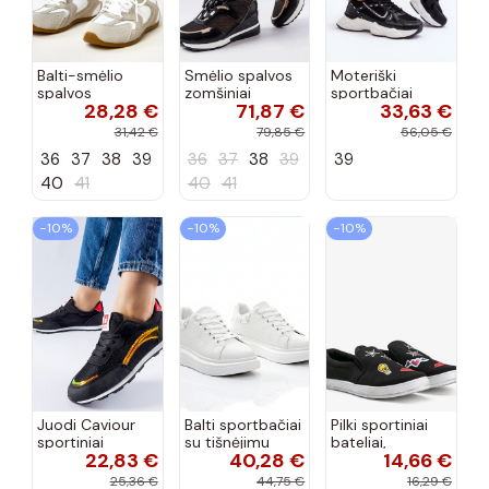
Balti-smėlio
Smėlio spalvos
Moteriški
spalvos
zomšiniai
sportbačiai
28,28 €
71,87 €
33,63 €
sportiniai
sportiniai
juodos spalvos
bateliai su
bateliai, „Karino"
Feluci
31,42 €
79,85 €
56,05 €
dvigubu raišteliu
36
37
38
39
36
37
38
39
39
Casey
40
41
40
41
−10%
−10%
−10%
Juodi Caviour
Balti sportbačiai
Pilki sportiniai
sportiniai
su tišnėjimu
bateliai,
22,83 €
40,28 €
14,66 €
sportbačiai
Peyton
„Justice"
25,36 €
44,75 €
16,29 €