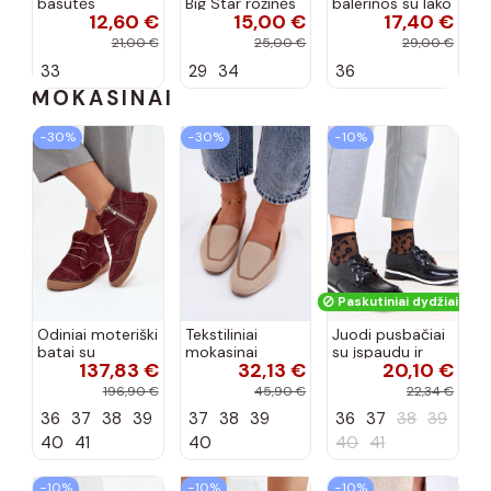
basutės
Big Star rožinės
balerinos su lako
12,60 €
15,00 €
17,40 €
koralinės
spalvos
efektu ir
spalvos
kaspinais baltos
21,00 €
25,00 €
29,00 €
spalvos Zolly
33
29
34
36
MOKASINAI
−30%
−30%
−10%
Paskutiniai dydžiai!
Odiniai moteriški
Tekstiliniai
Juodi pusbačiai
batai su
mokasinai
su įspaudu ir
137,83 €
32,13 €
20,10 €
siūlėmis, pilies
smėlio spalvos
kvadratiniu
tipo, Artiker
Selisa
priekiu Kerawa
196,90 €
45,90 €
22,34 €
57C2116, bordo
36
37
38
39
37
38
39
36
37
38
39
spalvos
40
41
40
40
41
−10%
−10%
−10%