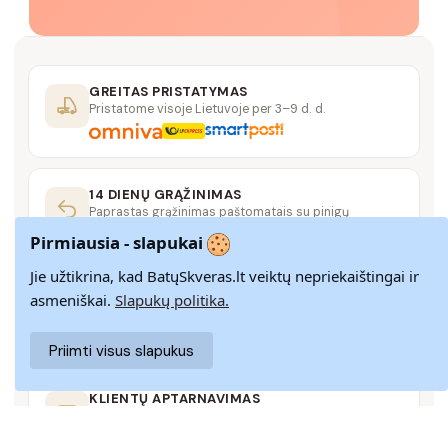
GREITAS PRISTATYMAS
Pristatome visoje Lietuvoje per 3–9 d. d.
14 DIENŲ GRĄŽINIMAS
Paprastas grąžinimas paštomatais su pinigų
grąžinimo garantija
Pirmiausia - slapukai
Jie užtikrina, kad BatųSkveras.lt veiktų nepriekaištingai ir
SAUGUS MOKĖJIMAS
asmeniškai.
Slapukų politika.
SSL šifravimas užtikrina aukščiausią jūsų duomenų
saugumo lygį
Priimti visus slapukus
KLIENTŲ APTARNAVIMAS
Rašykite mums
info@batuskveras.lt