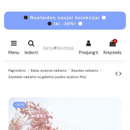
⚫
Nuolaidos naujai kolekcijai ⚫
⚫
iki -30%! ⚫
0
Menu
Ieškoti
Prisijungti
Krepšelis
Pagrindinis
Batai, avalynė vaikams
Basutės vaikams
Sandalai vaikams su gėlėmis juodos spalvos Poly
−30%