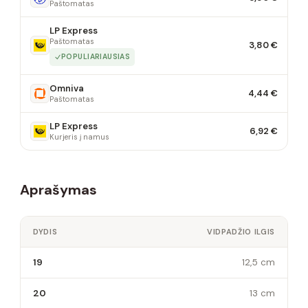
Paštomatas
LP Express
Paštomatas
3,80 €
POPULIARIAUSIAS
Omniva
4,44 €
Paštomatas
LP Express
6,92 €
Kurjeris į namus
Aprašymas
DYDIS
VIDPADŽIO ILGIS
19
12,5 cm
20
13 cm