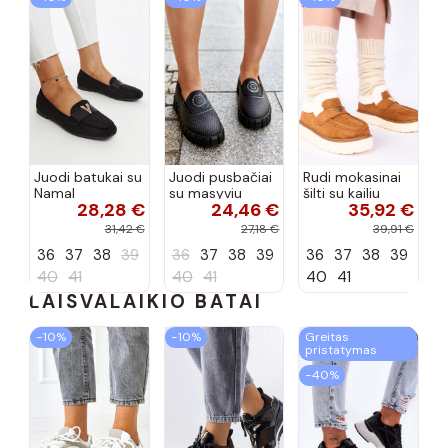
Juodi batukai su
Juodi pusbačiai
Rudi mokasinai
Namal
su masyviu
šilti su kailiu
28,28 €
24,46 €
35,92 €
dekoracija
padu Teska
Loafy
31,42 €
27,18 €
39,91 €
36
37
38
39
36
37
38
39
36
37
38
39
40
41
40
41
40
41
LAISVALAIKIO BATAI
−10%
−10%
Greitas
pristatymas
−40%