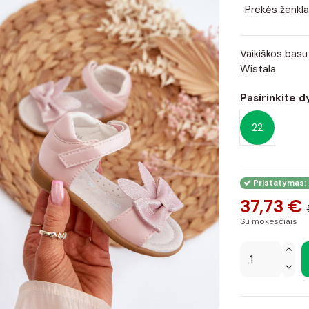
Prekės ženkla
Vaikiškos basu
Wistala
Pasirinkite d
22
Pristatymas: 
37,73 €
Su mokesčiais