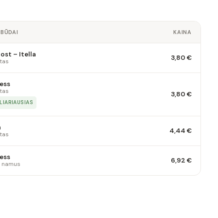
 BŪDAI
KAINA
st – Itella
3,80 €
tas
ess
tas
3,80 €
LIARIAUSIAS
a
4,44 €
tas
ess
6,92 €
 į namus