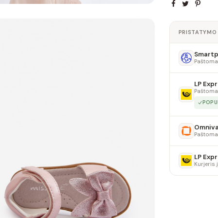
PRISTATYMO
Smartpo
Paštoma
LP Expr
Paštoma
POPU
Omniv
Paštoma
LP Expr
Kurjeris