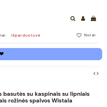
Norai
mai
Išparduotuvė
❤
s basutės su kaspinais su lipniais
is rožinės spalvos Wistala