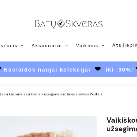
Atsiliepi
Vyrams
Aksesuarai
Vaikams
❤
❤
Nuolaidos naujai kolekcijai
iki -30%!
ės su kaspinais su lipniais užsegimais rožinės spalvos Wistala
Vaikiško
užsegima