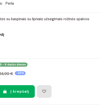
s:
Perla
tės su kaspinais su lipniais užsegimais rožinės spalvos
ydį
5 - 9 darbo dienos
53,90 €
-30%
Į krepšelį