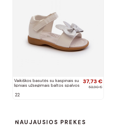
Vaikiškos basutės su kaspinais su
37,73 €
lipniais užsegimais baltos spalvos
53,90 €
Wistala
22
NAUJAUSIOS PREKĖS