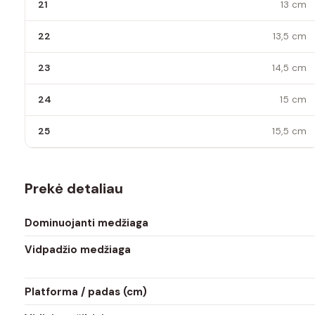
21
13 cm
22
13,5 cm
23
14,5 cm
24
15 cm
25
15,5 cm
Prekė detaliau
Dominuojanti medžiaga
Vidpadžio medžiaga
Platforma / padas (cm)