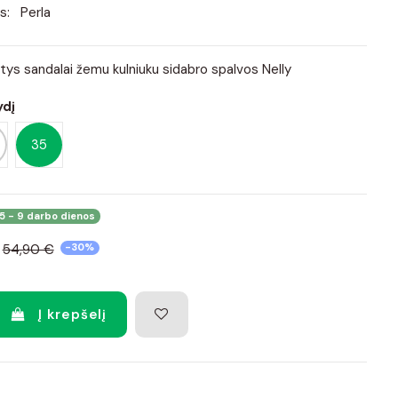
s:
Perla
ntys sandalai žemu kulniuku sidabro spalvos Nelly
ydį
35
5 - 9 darbo dienos
54,90 €
-30%
Į krepšelį