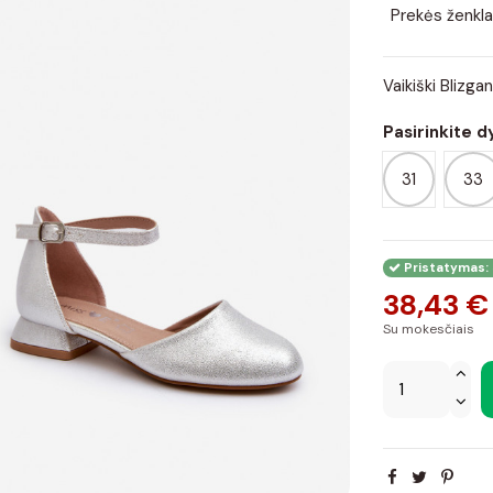
Prekės ženkla
Vaikiški Blizga
Pasirinkite d
31
33
Pristatymas: 
38,43 €
Su mokesčiais