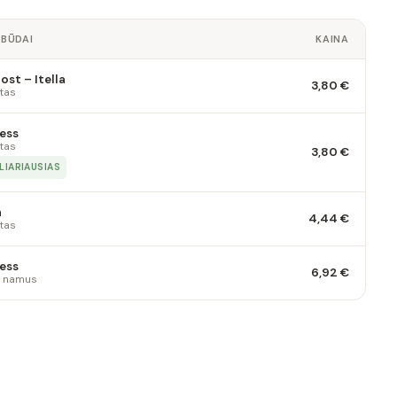
 BŪDAI
KAINA
st – Itella
3,80 €
tas
ess
tas
3,80 €
LIARIAUSIAS
a
4,44 €
tas
ess
6,92 €
 į namus