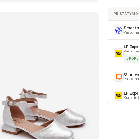
PRISTATYMO
Smartpo
Paštoma
LP Expr
Paštoma
POPU
Omniv
Paštoma
LP Expr
Kurjeris