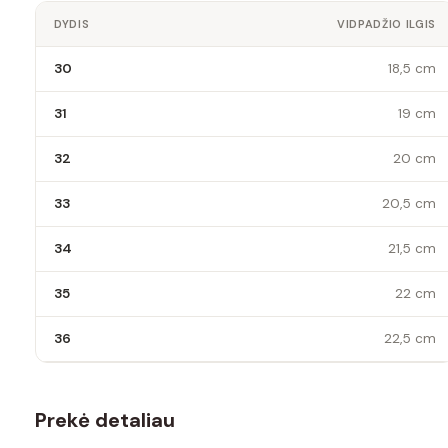
DYDIS
VIDPADŽIO ILGIS
30
18,5 cm
31
19 cm
32
20 cm
33
20,5 cm
34
21,5 cm
35
22 cm
36
22,5 cm
Prekė detaliau