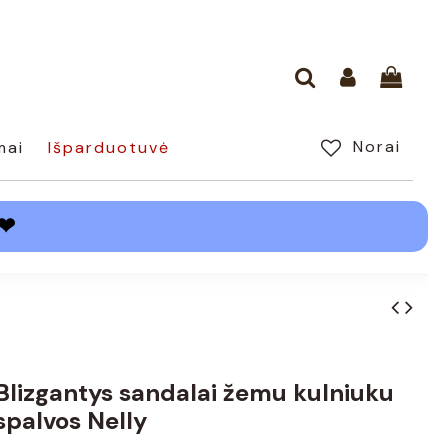
Norai
mai
Išparduotuvė
❤
 Blizgantys sandalai žemu kulniuku
spalvos Nelly