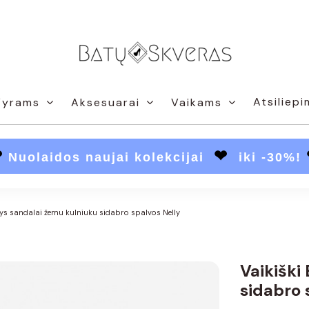
Atsiliepi
Vyrams
Aksesuarai
Vaikams
❤
❤
Nuolaidos naujai kolekcijai
iki -30%!
tys sandalai žemu kulniuku sidabro spalvos Nelly
Vaikiški
sidabro 