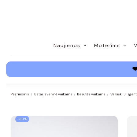
Naujienos
Moterims
Pagrindinis
Batai, avalynė vaikams
Basutės vaikams
Vaikiški Blizgan
−30%