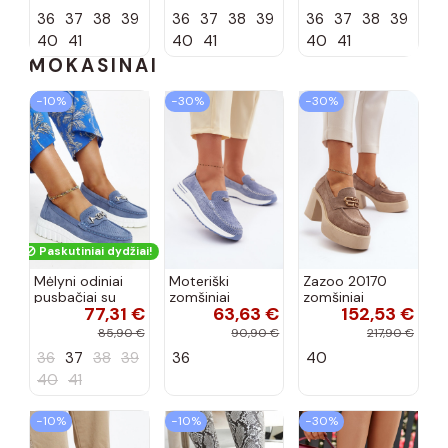
spalvos Laisie
spalvos Laisie
spalvos Laisie
36
37
38
39
36
37
38
39
36
37
38
39
40
41
40
41
40
41
MOKASINAI
−10%
−30%
−30%
Paskutiniai dydžiai!
Mėlyni odiniai
Moteriški
Zazoo 20170
pusbačiai su
zomšiniai
zomšiniai
77,31 €
63,63 €
152,53 €
dekoratyvine
mokasinai
bateliai su
sagtimi Taija
Demela mėlynos
kulniukais smėlio
85,90 €
90,90 €
217,90 €
spalvos
spalvos
36
37
38
39
36
40
40
41
−10%
−10%
−30%