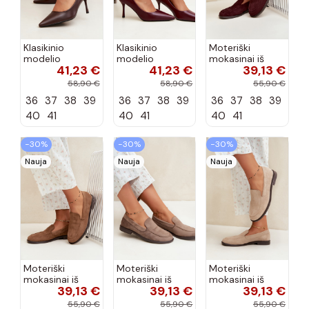
Klasikinio
Klasikinio
Moteriški
modelio
modelio
mokasinai iš
41,23 €
41,23 €
39,13 €
aukštakulniai
aukštakulniai
dirbtinės
bateliai iš
bateliai iš
zomšos, bordo
58,90 €
58,90 €
55,90 €
dirbtinės odos,
dirbtinės odos,
spalvos Laisie
36
37
38
39
36
37
38
39
36
37
38
39
šokolado
bordo spalvos
spalvos Nesha
Nesha
40
41
40
41
40
41
−30%
−30%
−30%
Nauja
Nauja
Nauja
Moteriški
Moteriški
Moteriški
mokasinai iš
mokasinai iš
mokasinai iš
39,13 €
39,13 €
39,13 €
dirbtinės
dirbtinės
dirbtinės
zomšos, rudos
zomšos, molio
zomšos, smėlio
55,90 €
55,90 €
55,90 €