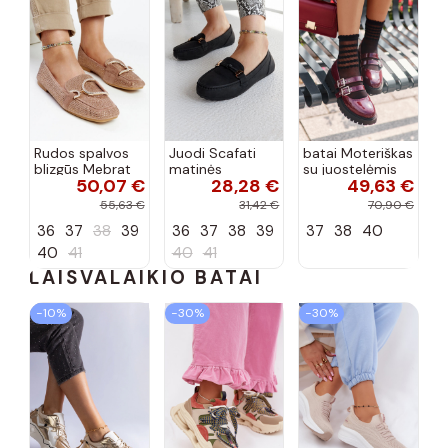
Rudos spalvos
Juodi Scafati
batai Moteriškas
blizgūs Mebrat
matinės
su juostelėmis
50,07 €
28,28 €
49,63 €
bateliai
apdailos bateliai
su lako efektu
bordo spalvos
55,63 €
31,42 €
70,90 €
Terione
36
37
38
39
36
37
38
39
37
38
40
40
41
40
41
LAISVALAIKIO BATAI
−10%
−30%
−30%