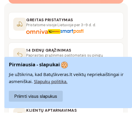
GREITAS PRISTATYMAS
Pristatome visoje Lietuvoje per 3–9 d. d.
14 DIENŲ GRĄŽINIMAS
Paprastas grąžinimas paštomatais su pinigų
grąžinimo garantija
Pirmiausia - slapukai
Jie užtikrina, kad BatųSkveras.lt veiktų nepriekaištingai ir
SAUGUS MOKĖJIMAS
asmeniškai.
Slapukų politika.
SSL šifravimas užtikrina aukščiausią jūsų duomenų
saugumo lygį
Priimti visus slapukus
KLIENTŲ APTARNAVIMAS
Rašykite mums
info@batuskveras.lt