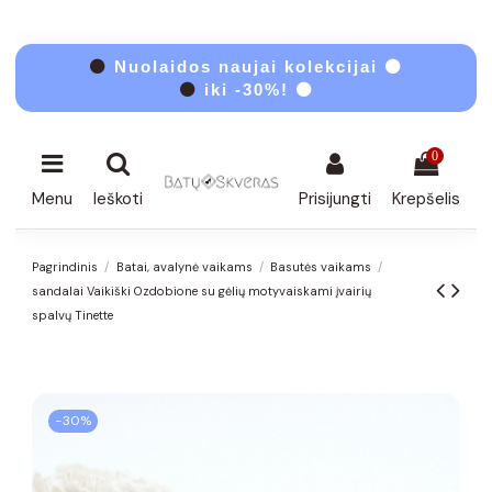
⚫
Nuolaidos naujai kolekcijai ⚫
⚫
iki -30%! ⚫
0
Menu
Ieškoti
Prisijungti
Krepšelis
Pagrindinis
Batai, avalynė vaikams
Basutės vaikams
sandalai Vaikiški Ozdobione su gėlių motyvaiskami įvairių
spalvų Tinette
−30%