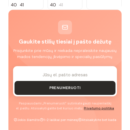
40
41
40
41
Gaukite stilių tiesiai į pašto dėžutę
Prisijunkite prie mūsų ir niekada nepraleiskite naujausių
mados tendencijų, įkvėpimo ir specialių pasiūlymų.
PRENUMERUOTI
Paspausdami „Prenumeruoti" sutinkate gauti naujienlaiškį
el. paštu. Atsisakyti galite bet kuriuo metu.
Privatumo politika
Jokio šlamšto
1–2 laiškai per mėnesį
Atsisakykite bet kada