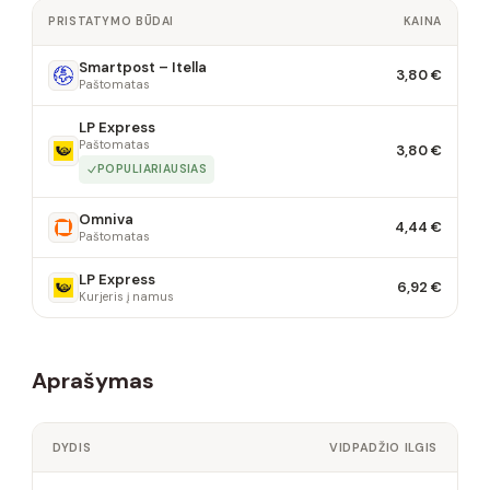
PRISTATYMO BŪDAI
KAINA
Smartpost – Itella
3,80 €
Paštomatas
LP Express
Paštomatas
3,80 €
POPULIARIAUSIAS
Omniva
4,44 €
Paštomatas
LP Express
6,92 €
Kurjeris į namus
Aprašymas
DYDIS
VIDPADŽIO ILGIS