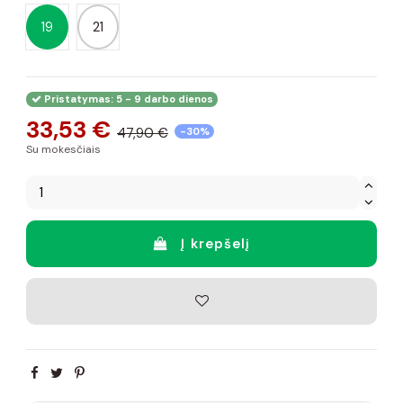
19
21
Pristatymas: 5 - 9 darbo dienos
33,53 €
47,90 €
-30%
Su mokesčiais
Į krepšelį