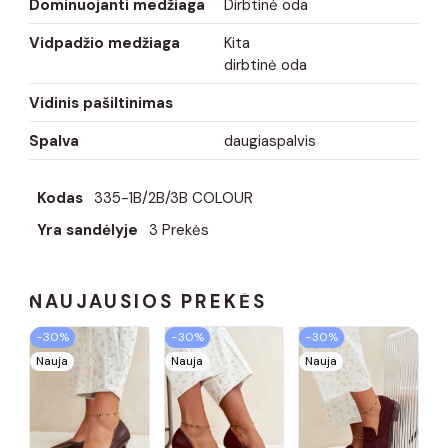
Dominuojanti medžiaga
Dirbtinė oda
Vidpadžio medžiaga
Kita
dirbtinė oda
Vidinis pašiltinimas
Spalva
daugiaspalvis
Kodas
335-1B/2B/3B COLOUR
Yra sandėlyje
3 Prekės
NAUJAUSIOS PREKĖS
−30%
−30%
−30%
Nauja
Nauja
Nauja