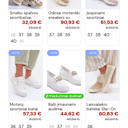
Smėlio spalvos
Odiniai moteriški
Įsispiriami
sportbačiai,
sneakers su
sportiniai
32,09 €
90,93 €
61,53 €
dekoruoti Valdez
platforma D&A
bateliai Kobbo
cirkonio virvele
CR61-3133
102425 smėlio
35,66 €
129,90 €
87,90 €
smėlio spalvos
spalvos
36
37
38
39
37
38
39
37
38
40
40
41
−30%
−10%
−30%
Paskutiniai dydžiai!
Moterų
Balti įmaunami
Laisvalaikio
sportiniai batai
audiniai
bateliai Slip-On
57,33 €
44,62 €
60,83 €
su ažūro
sportbačiai su
Big Star
elementais Big
sagtele
RR274721 smėlio
81,90 €
49,58 €
86,90 €
Star TT274291
Catherine
spalvos
36
37
39
36
37
38
39
36
baltos spalvos