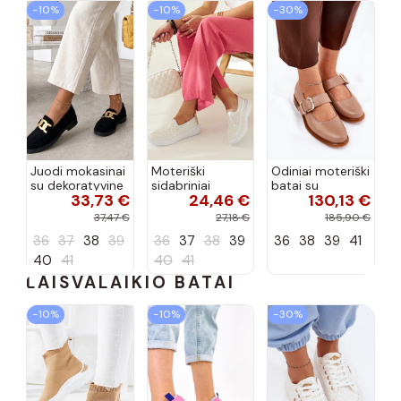
−10%
−10%
−30%
Juodi mokasinai
Moteriški
Odiniai moteriški
su dekoratyvine
sidabriniai
batai su
33,73 €
24,46 €
130,13 €
sagtimi
ažūriniai
sagtimis Laura
Leopoldyna
užsegami batai
Messi 2980
37,47 €
27,18 €
185,90 €
storu padu
smėlio spalvos
36
37
38
39
36
37
38
39
36
38
39
41
Marcie
40
41
40
41
LAISVALAIKIO BATAI
−10%
−10%
−30%