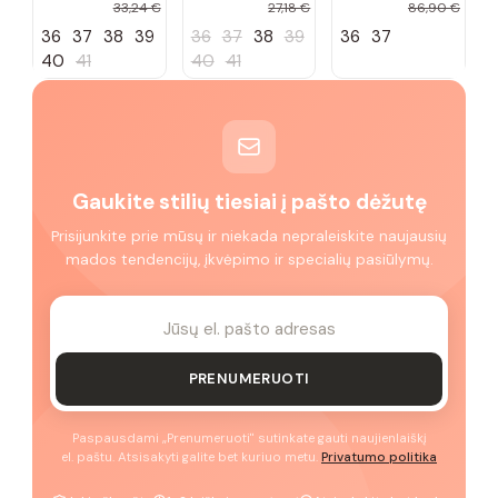
masyviu
Caraballo
Star KK274005
33,24 €
27,18 €
86,90 €
Colunga padu
baltos spalvos
36
37
38
39
36
37
38
39
36
37
40
41
40
41
Gaukite stilių tiesiai į pašto dėžutę
Prisijunkite prie mūsų ir niekada nepraleiskite naujausių
mados tendencijų, įkvėpimo ir specialių pasiūlymų.
PRENUMERUOTI
Paspausdami „Prenumeruoti" sutinkate gauti naujienlaiškį
el. paštu. Atsisakyti galite bet kuriuo metu.
Privatumo politika