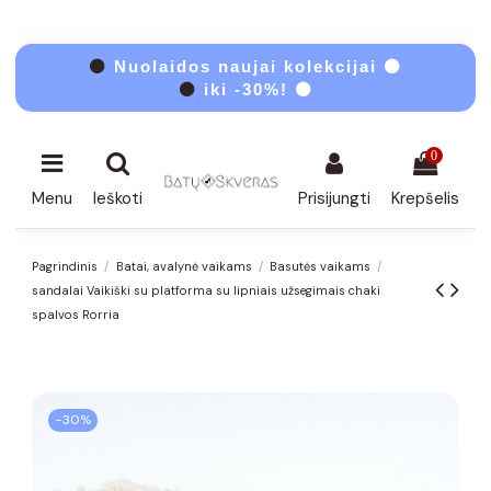
⚫
Nuolaidos naujai kolekcijai ⚫
⚫
iki -30%! ⚫
0
Menu
Ieškoti
Prisijungti
Krepšelis
Pagrindinis
Batai, avalynė vaikams
Basutės vaikams
sandalai Vaikiški su platforma su lipniais užsegimais chaki
spalvos Rorria
−30%