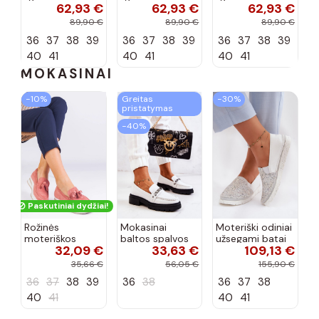
62,93 €
62,93 €
62,93 €
įsispiriami su
įsispiriami su
įsispiriami su
kulniukais iš
kulniukais iš
kulniukais iš
89,90 €
89,90 €
89,90 €
dirbtinės
dirbtinės
dirbtinės
36
37
38
39
36
37
38
39
36
37
38
39
zomšos bordo
zomšos
zomšos smėlio
spalvos Carmina
šokolado
spalvos Carmina
40
41
40
41
40
41
spalvos...
MOKASINAI
−10%
Greitas
−30%
pristatymas
−40%
Paskutiniai dydžiai!
Rožinės
Mokasinai
Moteriški odiniai
moteriškos
baltos spalvos
užsegami batai
32,09 €
33,63 €
109,13 €
platformos
La.Fi Jenefer
Tai turiciejka
batukai su
03512-70
35,66 €
56,05 €
155,90 €
Selerina
baltos-sidabro
36
37
38
39
36
38
36
37
38
dekoracija
spalvos
40
41
40
41