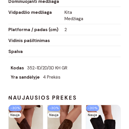
Dominuojanti medžiaga
Vidpadžio medžiaga
Kita
Medžiaga
Platforma / padas (cm)
2
Vidinis pašiltinimas
Spalva
Kodas
352-1D/2D/3D KH GR
Yra sandėlyje
4 Prekės
NAUJAUSIOS PREKĖS
−30%
−30%
−30%
Nauja
Nauja
Nauja