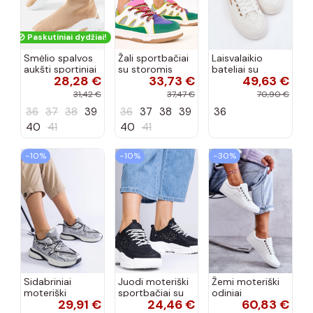
Paskutiniai dydžiai!
Smėlio spalvos
Žali sportbačiai
Laisvalaikio
aukšti sportiniai
su storomis
bateliai su
28,28 €
33,73 €
49,63 €
bateliai,
raištelėmis
nėriniais Lee
„Melissa"
Neolis
Cooper LCIN-
31,42 €
37,47 €
70,90 €
26-02-4060
36
37
38
39
36
37
38
39
36
baltos spalvos
40
41
40
41
−10%
−10%
−30%
Sidabriniai
Juodi moteriški
Žemi moteriški
moteriški
sportbačiai su
odiniai
29,91 €
24,46 €
60,83 €
sportbačiai su
blizgučiais
sportbačiai Big