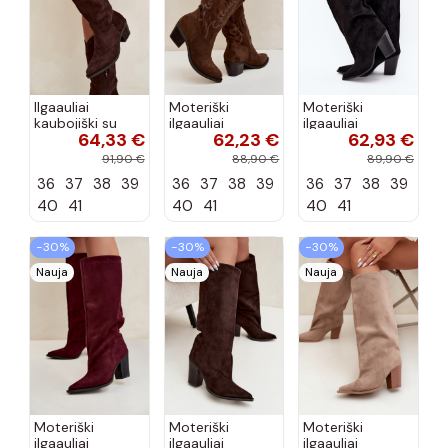
Ilgaauliai
Moteriški
Moteriški
kaubojiški su
ilgaauliai
ilgaauliai
64,33 €
62,23 €
62,93 €
kulniukais
kaubojiški su
įsispiriami su
šokolado
kulniukais
kulniukais iš
91,90 €
88,90 €
89,90 €
spalvos Hartley
šokolado
dirbtinės
36
37
38
39
36
37
38
39
36
37
38
39
spalvos Betina
zomšos juodos
spalvos Carmina
40
41
40
41
40
41
−30%
−30%
−30%
Nauja
Nauja
Nauja
Moteriški
Moteriški
Moteriški
ilgaauliai
ilgaauliai
ilgaauliai