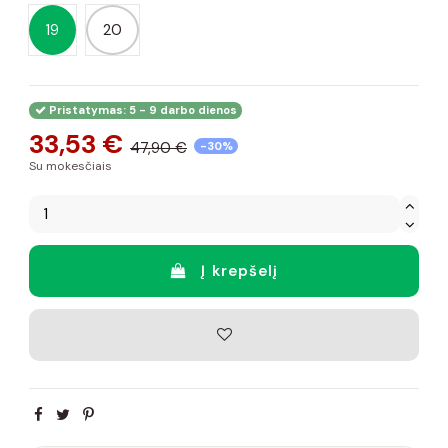
19
20
Pristatymas: 5 - 9 darbo dienos
33,53 €
47,90 €
-30%
Su mokesčiais
Į krepšelį