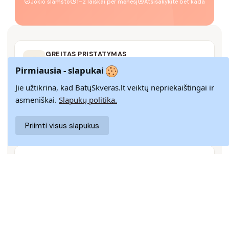
Jokio šlamšto
1–2 laiškai per mėnesį
Atsisakykite bet kada
GREITAS PRISTATYMAS
Pristatome visoje Lietuvoje per 3–9 d. d.
Pirmiausia - slapukai
Jie užtikrina, kad BatųSkveras.lt veiktų nepriekaištingai ir
asmeniškai.
Slapukų politika.
14 DIENŲ GRĄŽINIMAS
Paprastas grąžinimas paštomatais su pinigų
Priimti visus slapukus
grąžinimo garantija
SAUGUS MOKĖJIMAS
SSL šifravimas užtikrina aukščiausią jūsų duomenų
saugumo lygį
KLIENTŲ APTARNAVIMAS
Rašykite mums
info@batuskveras.lt