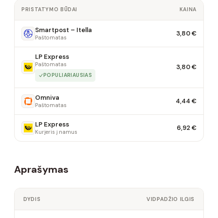
PRISTATYMO BŪDAI
KAINA
Smartpost – Itella
3,80 €
Paštomatas
LP Express
Paštomatas
3,80 €
POPULIARIAUSIAS
Omniva
4,44 €
Paštomatas
LP Express
6,92 €
Kurjeris į namus
Aprašymas
DYDIS
VIDPADŽIO ILGIS