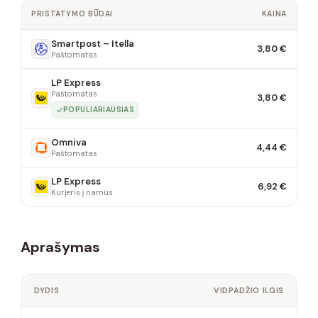
PRISTATYMO BŪDAI
KAINA
Smartpost – Itella
3,80 €
Paštomatas
LP Express
Paštomatas
3,80 €
POPULIARIAUSIAS
Omniva
4,44 €
Paštomatas
LP Express
6,92 €
Kurjeris į namus
Aprašymas
DYDIS
VIDPADŽIO ILGIS