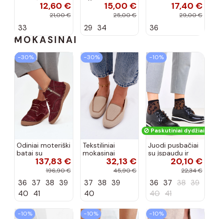
12,60 €
15,00 €
17,40 €
koralinės
spalvos
efektu ir
spalvos
kaspinais baltos
21,00 €
25,00 €
29,00 €
spalvos Zolly
33
29
34
36
MOKASINAI
−30%
−30%
−10%
Paskutiniai dydžiai!
Odiniai moteriški
Tekstiliniai
Juodi pusbačiai
batai su
mokasinai
su įspaudu ir
137,83 €
32,13 €
20,10 €
siūlėmis, pilies
smėlio spalvos
kvadratiniu
tipo, Artiker
Selisa
priekiu Kerawa
196,90 €
45,90 €
22,34 €
57C2116, bordo
36
37
38
39
37
38
39
36
37
38
39
spalvos
40
41
40
40
41
−10%
−10%
−10%