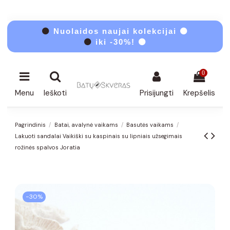
⚫
Nuolaidos naujai kolekcijai ⚫
⚫
iki -30%! ⚫
0
Menu
Ieškoti
Prisijungti
Krepšelis
Pagrindinis
Batai, avalynė vaikams
Basutės vaikams
Lakuoti sandalai Vaikiški su kaspinais su lipniais užsegimais
rožinės spalvos Joratia
−30%