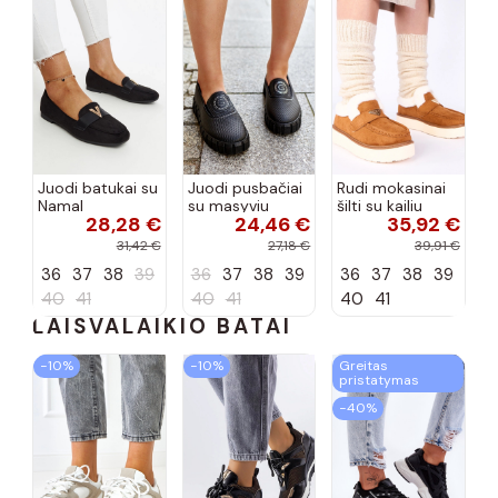
Juodi batukai su
Juodi pusbačiai
Rudi mokasinai
Namal
su masyviu
šilti su kailiu
28,28 €
24,46 €
35,92 €
dekoracija
padu Teska
Loafy
31,42 €
27,18 €
39,91 €
36
37
38
39
36
37
38
39
36
37
38
39
40
41
40
41
40
41
LAISVALAIKIO BATAI
−10%
−10%
Greitas
pristatymas
−40%