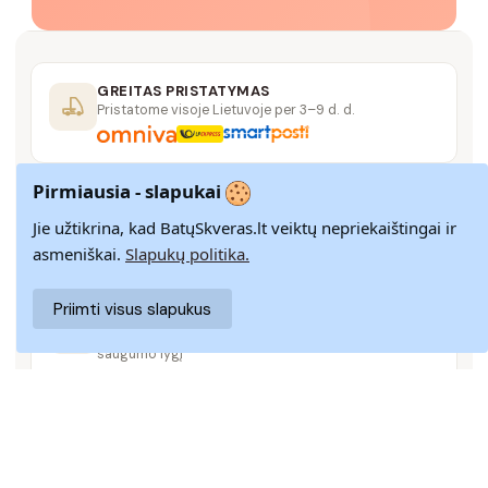
GREITAS PRISTATYMAS
Pristatome visoje Lietuvoje per 3–9 d. d.
Pirmiausia - slapukai
14 DIENŲ GRĄŽINIMAS
Paprastas grąžinimas paštomatais su pinigų
Jie užtikrina, kad BatųSkveras.lt veiktų nepriekaištingai ir
grąžinimo garantija
asmeniškai.
Slapukų politika.
Priimti visus slapukus
SAUGUS MOKĖJIMAS
SSL šifravimas užtikrina aukščiausią jūsų duomenų
saugumo lygį
KLIENTŲ APTARNAVIMAS
Rašykite mums
info@batuskveras.lt