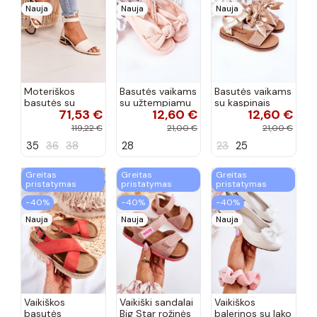
Nauja
Nauja
Nauja
Moteriškos
Basutės vaikams
Basutės vaikams
basutės su
su užtempiamu
su kaspinais
71,53 €
12,60 €
12,60 €
aukso spalvos
užsegimu
aukso spalvos
kulniukais Laura
rožinės spalvos
119,22 €
21,00 €
21,00 €
Messi smėlio
35
36
38
28
23
25
spalvos
Greitas
Greitas
Greitas
pristatymas
pristatymas
pristatymas
−40%
−40%
−40%
Nauja
Nauja
Nauja
Vaikiškos
Vaikiški sandalai
Vaikiškos
basutės
Big Star rožinės
balerinos su lako