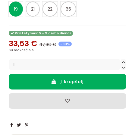
19
21
22
36
Pristatymas: 5 - 9 darbo dienos
33,53 €
47,90 €
-30%
Su mokesčiais
Į krepšelį