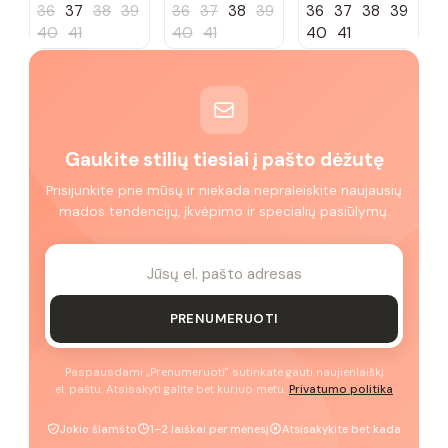
36
37
38
39
36
37
38
39
36
37
38
39
40
41
40
41
40
41
Gaukite stilių tiesiai į pašto dėžutę
Prisijunkite prie mūsų ir niekada nepraleiskite naujausių
mados tendencijų, įkvėpimo ir specialių pasiūlymų.
PRENUMERUOTI
Paspausdami „Prenumeruoti" sutinkate gauti naujienlaiškį
el. paštu. Atsisakyti galite bet kuriuo metu.
Privatumo politika
Jokio šlamšto
1–2 laiškai per mėnesį
Atsisakykite bet kada