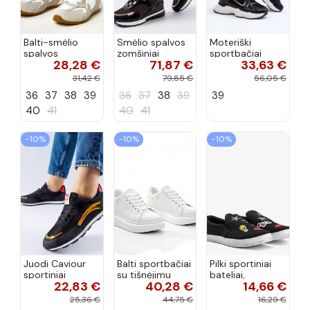
Balti-smėlio
Smėlio spalvos
Moteriški
spalvos
zomšiniai
sportbačiai
28,28 €
71,87 €
33,63 €
sportiniai
sportiniai
juodos spalvos
bateliai su
bateliai, „Karino"
Feluci
31,42 €
79,85 €
56,05 €
dvigubu raišteliu
36
37
38
39
36
37
38
39
39
Casey
40
41
40
41
−10%
−10%
−10%
Juodi Caviour
Balti sportbačiai
Pilki sportiniai
sportiniai
su tišnėjimu
bateliai,
22,83 €
40,28 €
14,66 €
sportbačiai
Peyton
„Justice"
25,36 €
44,75 €
16,29 €