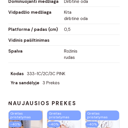
Dominuojanti medžiaga
Dirbtinė oda
Vidpadžio medžiaga
Kita
dirbtinė oda
Platforma / padas (cm)
0,5
Vidinis pašiltinimas
Spalva
Rožinis
rudas
Kodas
333-1C/2C/3C PINK
Yra sandėlyje
3 Prekės
NAUJAUSIOS PREKĖS
Greitas
Greitas
Greitas
pristatymas
pristatymas
pristatymas
−40%
−40%
−40%