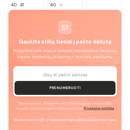
40
41
40
41
Gaukite stilių tiesiai į pašto dėžutę
Prisijunkite prie mūsų ir niekada nepraleiskite naujausių
mados tendencijų, įkvėpimo ir specialių pasiūlymų.
PRENUMERUOTI
Paspausdami „Prenumeruoti" sutinkate gauti naujienlaiškį
el. paštu. Atsisakyti galite bet kuriuo metu.
Privatumo politika
Jokio šlamšto
1–2 laiškai per mėnesį
Atsisakykite bet kada