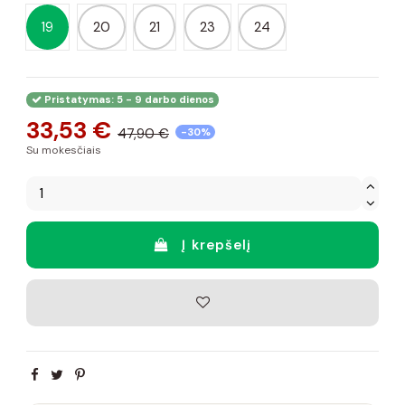
19
20
21
23
24
Pristatymas: 5 - 9 darbo dienos
33,53 €
47,90 €
-30%
Su mokesčiais
Į krepšelį