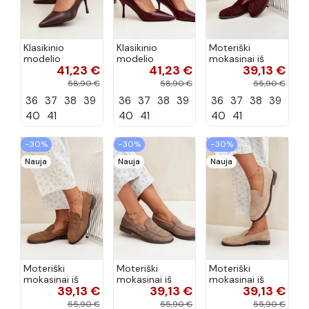
Klasikinio
Klasikinio
Moteriški
modelio
modelio
mokasinai iš
41,23 €
41,23 €
39,13 €
aukštakulniai
aukštakulniai
dirbtinės
bateliai iš
bateliai iš
zomšos, bordo
58,90 €
58,90 €
55,90 €
dirbtinės odos,
dirbtinės odos,
spalvos Laisie
36
37
38
39
36
37
38
39
36
37
38
39
šokolado
bordo spalvos
spalvos Nesha
Nesha
40
41
40
41
40
41
−30%
−30%
−30%
Nauja
Nauja
Nauja
Moteriški
Moteriški
Moteriški
mokasinai iš
mokasinai iš
mokasinai iš
39,13 €
39,13 €
39,13 €
dirbtinės
dirbtinės
dirbtinės
zomšos, rudos
zomšos, molio
zomšos, smėlio
55,90 €
55,90 €
55,90 €