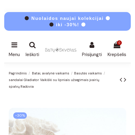
⚫
Nuolaidos naujai kolekcijai ⚫
⚫
iki -30%! ⚫
0
Menu
Ieškoti
Prisijungti
Krepšelis
Pagrindinis
Batai, avalynė vaikams
Basutės vaikams
sandalai Gladiator Vaikiški su lipniais užsegimais įvairių
spalvų Radovia
−30%