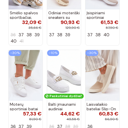
Smėlio spalvos
Odiniai moteriški
Įsispiriami
sportbačiai,
sneakers su
sportiniai
32,09 €
90,93 €
61,53 €
dekoruoti Valdez
platforma D&A
bateliai Kobbo
cirkonio virvele
CR61-3133
102425 smėlio
35,66 €
129,90 €
87,90 €
smėlio spalvos
spalvos
36
37
38
39
37
38
39
37
38
40
40
41
−30%
−10%
−30%
Paskutiniai dydžiai!
Moterų
Balti įmaunami
Laisvalaikio
sportiniai batai
audiniai
bateliai Slip-On
57,33 €
44,62 €
60,83 €
su ažūro
sportbačiai su
Big Star
elementais Big
sagtele
RR274721 smėlio
81,90 €
49,58 €
86,90 €
Star TT274291
Catherine
spalvos
36
37
39
36
37
38
39
36
baltos spalvos