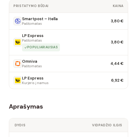
PRISTATYMO BŪDAI
KAINA
Smartpost – Itella
3,80 €
Paštomatas
LP Express
Paštomatas
3,80 €
POPULIARIAUSIAS
Omniva
4,44 €
Paštomatas
LP Express
6,92 €
Kurjeris į namus
Aprašymas
DYDIS
VIDPADŽIO ILGIS