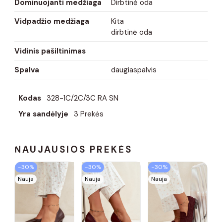
Dominuojanti medžiaga
Dirbtinė oda
Vidpadžio medžiaga
Kita
dirbtinė oda
Vidinis pašiltinimas
Spalva
daugiaspalvis
Kodas
328-1C/2C/3C RA SN
Yra sandėlyje
3 Prekės
NAUJAUSIOS PREKĖS
−30%
−30%
−30%
Nauja
Nauja
Nauja