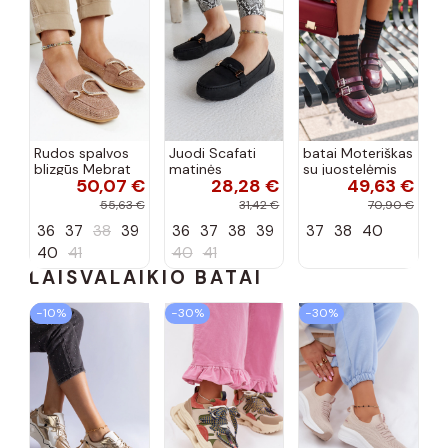
Rudos spalvos
Juodi Scafati
batai Moteriškas
blizgūs Mebrat
matinės
su juostelėmis
50,07 €
28,28 €
49,63 €
bateliai
apdailos bateliai
su lako efektu
bordo spalvos
55,63 €
31,42 €
70,90 €
Terione
36
37
38
39
36
37
38
39
37
38
40
40
41
40
41
LAISVALAIKIO BATAI
−10%
−30%
−30%