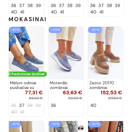
spalvos Laisie
spalvos Laisie
spalvos Laisie
36
37
38
39
36
37
38
39
36
37
38
39
40
41
40
41
40
41
MOKASINAI
−10%
−30%
−30%
Paskutiniai dydžiai!
Mėlyni odiniai
Moteriški
Zazoo 20170
pusbačiai su
zomšiniai
zomšiniai
77,31 €
63,63 €
152,53 €
dekoratyvine
mokasinai
bateliai su
sagtimi Taija
Demela mėlynos
kulniukais smėlio
85,90 €
90,90 €
217,90 €
spalvos
spalvos
36
37
38
39
36
40
40
41
−10%
−10%
−30%