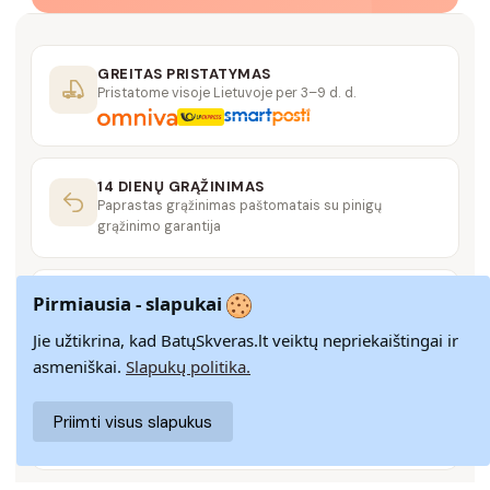
GREITAS PRISTATYMAS
Pristatome visoje Lietuvoje per 3–9 d. d.
14 DIENŲ GRĄŽINIMAS
Paprastas grąžinimas paštomatais su pinigų
grąžinimo garantija
SAUGUS MOKĖJIMAS
Pirmiausia - slapukai
SSL šifravimas užtikrina aukščiausią jūsų duomenų
saugumo lygį
Jie užtikrina, kad BatųSkveras.lt veiktų nepriekaištingai ir
asmeniškai.
Slapukų politika.
KLIENTŲ APTARNAVIMAS
Priimti visus slapukus
Rašykite mums
info@batuskveras.lt