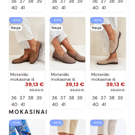
36
37
38
39
36
37
38
39
36
37
38
39
šokolado
bordo spalvos
spalvos Nesha
Nesha
40
41
40
41
40
41
−30%
−30%
−30%
Nauja
Nauja
Nauja
Moteriški
Moteriški
Moteriški
mokasinai iš
mokasinai iš
mokasinai iš
39,13 €
39,13 €
39,13 €
dirbtinės
dirbtinės
dirbtinės
zomšos, rudos
zomšos, molio
zomšos, smėlio
55,90 €
55,90 €
55,90 €
spalvos Laisie
spalvos Laisie
spalvos Laisie
36
37
38
39
36
37
38
39
36
37
38
39
40
41
40
41
40
41
MOKASINAI
−10%
−30%
−30%