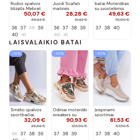
Rudos spalvos
Juodi Scafati
batai Moteriškas
blizgūs Mebrat
matinės
su juostelėmis
50,07 €
28,28 €
49,63 €
bateliai
apdailos bateliai
su lako efektu
bordo spalvos
55,63 €
31,42 €
70,90 €
Terione
36
37
38
39
36
37
38
39
37
38
40
40
41
40
41
LAISVALAIKIO BATAI
−10%
−30%
−30%
Smėlio spalvos
Odiniai moteriški
Įsispiriami
sportbačiai,
sneakers su
sportiniai
32,09 €
90,93 €
61,53 €
dekoruoti Valdez
platforma D&A
bateliai Kobbo
cirkonio virvele
CR61-3133
102425 smėlio
35,66 €
129,90 €
87,90 €
smėlio spalvos
spalvos
36
37
38
39
37
38
39
37
38
40