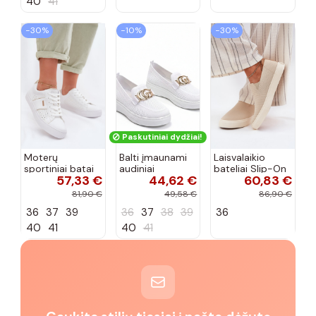
40
41
−30%
−10%
−30%
Paskutiniai dydžiai!
Moterų
Balti įmaunami
Laisvalaikio
sportiniai batai
audiniai
bateliai Slip-On
57,33 €
44,62 €
60,83 €
su ažūro
sportbačiai su
Big Star
elementais Big
sagtele
RR274721 smėlio
81,90 €
49,58 €
86,90 €
Star TT274291
Catherine
spalvos
36
37
39
36
37
38
39
36
baltos spalvos
40
41
40
41