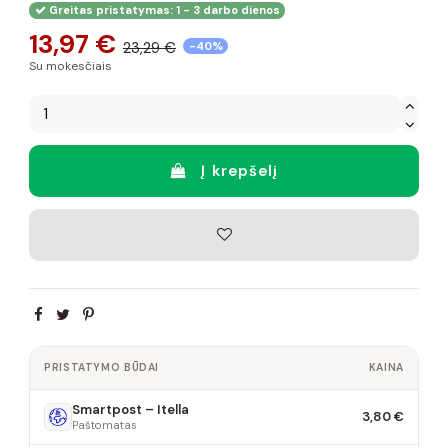
Greitas pristatymas: 1 - 3 darbo dienos
13,97 €
23,29 €
-40%
Su mokesčiais
Į krepšelį
PRISTATYMO BŪDAI
KAINA
Smartpost – Itella
3,80 €
Paštomatas