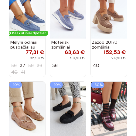
Paskutiniai dydžiai!
Mėlyni odiniai
Moteriški
Zazoo 20170
pusbačiai su
zomšiniai
zomšiniai
77,31 €
63,63 €
152,53 €
dekoratyvine
mokasinai
bateliai su
sagtimi Taija
Demela mėlynos
kulniukais smėlio
85,90 €
90,90 €
217,90 €
spalvos
spalvos
36
37
38
39
36
40
40
41
−10%
−10%
−30%