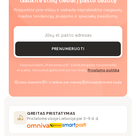
Gaukite stilių tiesiai į pašto dėžutę
Prisijunkite prie mūsų ir niekada nepraleiskite naujausių
mados tendencijų, įkvėpimo ir specialių pasiūlymų.
PRENUMERUOTI
Paspausdami „Prenumeruoti" sutinkate gauti naujienlaiškį
el. paštu. Atsisakyti galite bet kuriuo metu.
Privatumo politika
Jokio šlamšto
1–2 laiškai per mėnesį
Atsisakykite bet kada
GREITAS PRISTATYMAS
Pristatome visoje Lietuvoje per 3–9 d. d.