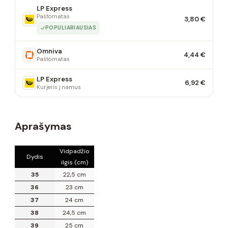
LP Express
Paštomatas
3,80 €
POPULIARIAUSIAS
Omniva
4,44 €
Paštomatas
LP Express
6,92 €
Kurjeris į namus
Aprašymas
Vidpadžio
Dydis
ilgis (cm)
35
22,5 cm
36
23 cm
37
24 cm
38
24,5 cm
39
25 cm