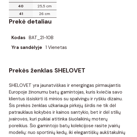
40
25,5 cm
41
26 cm
Prekė detaliau
Kodas
BAT_21-10B
Yra sandėlyje
1 Vienetas
Prekės ženklas SHELOVET
SHELOVET yra jaunatviškas ir energingas pirmaujantis
Europoje žinonumu batų gamintojas, kuris kviečia savo
klientus išsiskirti iš minios su spalvingu ir ryškiu dizainu.
Šis prekės ženklas užkariauja pirkėjų širdis ne tik dėl
patrauklaus kokybės ir kainos santykio, bet ir dėl stilių
įvairovės, kuri puikiai atitinka šiuolaikinių moterų
poreikius. Šio gamintojo batų kolekcijose rasite įvairių
modelių: nuo ​​sportinių kedų, iki elegantiškų aukštakulnių