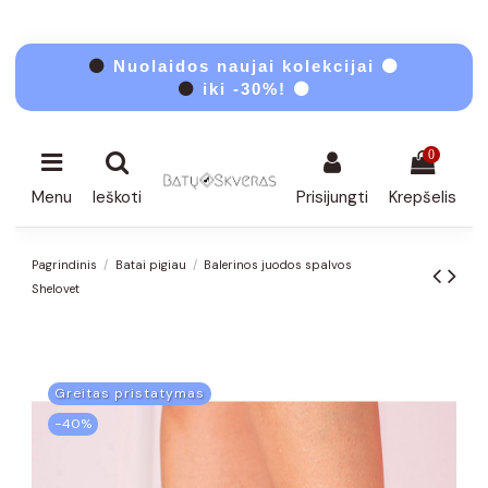
⚫
Nuolaidos naujai kolekcijai ⚫
⚫
iki -30%! ⚫
0
Menu
Ieškoti
Prisijungti
Krepšelis
Pagrindinis
Batai pigiau
Balerinos juodos spalvos
Shelovet
Greitas pristatymas
−40%