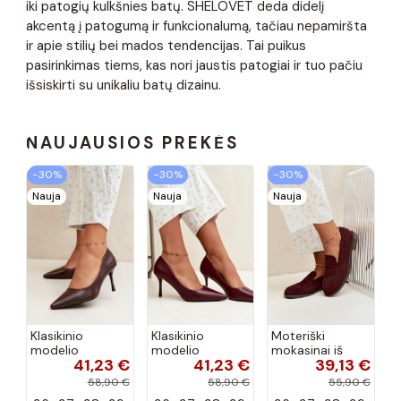
iki patogių kulkšnies batų. SHELOVET deda didelį
akcentą į patogumą ir funkcionalumą, tačiau nepamiršta
ir apie stilių bei mados tendencijas. Tai puikus
pasirinkimas tiems, kas nori jaustis patogiai ir tuo pačiu
išsiskirti su unikaliu batų dizainu.
NAUJAUSIOS PREKĖS
−30%
−30%
−30%
Nauja
Nauja
Nauja
Klasikinio
Klasikinio
Moteriški
modelio
modelio
mokasinai iš
41,23 €
41,23 €
39,13 €
aukštakulniai
aukštakulniai
dirbtinės
bateliai iš
bateliai iš
zomšos, bordo
58,90 €
58,90 €
55,90 €
dirbtinės odos,
dirbtinės odos,
spalvos Laisie